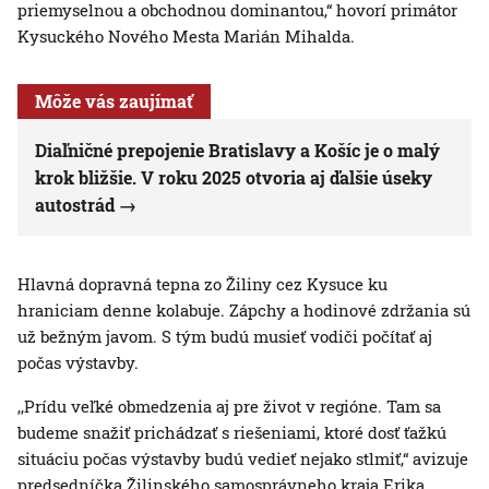
priemyselnou a obchodnou dominantou,“ hovorí primátor
Kysuckého Nového Mesta Marián Mihalda.
Môže vás zaujímať
Diaľničné prepojenie Bratislavy a Košíc je o malý
krok bližšie. V roku 2025 otvoria aj ďalšie úseky
autostrád
Hlavná dopravná tepna zo Žiliny cez Kysuce ku
hraniciam denne kolabuje. Zápchy a hodinové zdržania sú
už bežným javom. S tým budú musieť vodiči počítať aj
počas výstavby.
,,Prídu veľké obmedzenia aj pre život v regióne. Tam sa
budeme snažiť prichádzať s riešeniami, ktoré dosť ťažkú
situáciu počas výstavby budú vedieť nejako stlmiť,“ avizuje
predsedníčka Žilinského samosprávneho kraja Erika