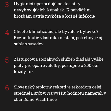
Hygienici upozorňujú na desiatky
nevyhovujúcich kúpalísk. K najväčším
hrozbám patria mykóza a kožné infekcie
Chcete klimatizáciu, ale bývate v bytovke?
Rozhodnutie vlastníka nestačí, potrebný je aj
súhlas susedov
Zástupcovia sociálnych služieb žiadajú vyššie
platy pre opatrovateľky, postupne o 200 eur
každý rok
Slovenský teplotný rekord je rekordom celej
strednej Európy: Najvyššiu hodnotu namerali v
obci Dolné Plachtince