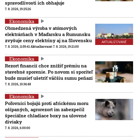
spravodlivosti ich obhajuje
7. 8. 2026, 19:25:26
Ekonomika
Obmedzená výroba v atómových
elektrárňach v Maďarsku a Rumunsku
zvyšuje ceny elektriny aj na Slovensku
AKTUALIZOVANÉ
7. 8. 2026, 11:59:41
Aktualizované:
7. 8. 2026, 19:21:00
Ekonomika
Rezort financií chce znížiť prémiu na
stavebné sporenie. Po novom si sporiteľ
bude musieť ušetriť väčšiu sumu peňazí
7. 8. 2026, 10:34:48
Ekonomika
Poľovníci bojujú proti africkému moru
ošípaných, agrorezort im zabezpečil
špeciálne chladiace boxy na ulovené
diviaky
7. 8. 2026, 6:00:00