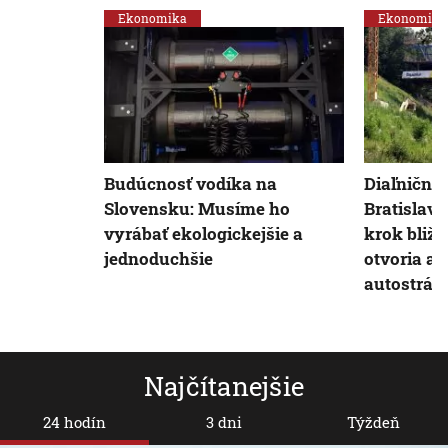
Ekonomika
Ekonomika
Budúcnosť vodíka na
Diaľničné 
Slovensku: Musíme ho
Bratislavy
vyrábať ekologickejšie a
krok bližš
jednoduchšie
otvoria aj
autostrád
Najčítanejšie
24 hodín
3 dni
Týždeň