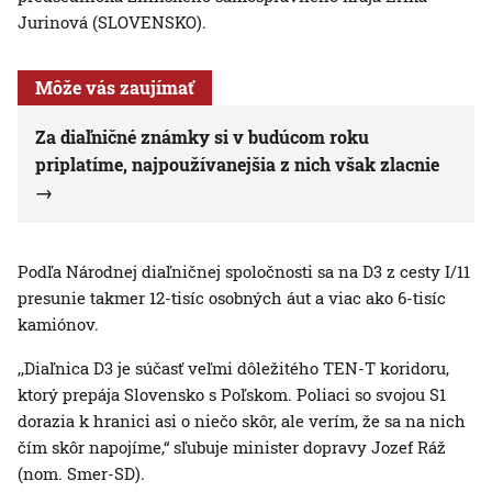
Jurinová (SLOVENSKO).
Môže vás zaujímať
Za diaľničné známky si v budúcom roku
priplatíme, najpoužívanejšia z nich však zlacnie
Podľa Národnej diaľničnej spoločnosti sa na D3 z cesty I/11
presunie takmer 12-tisíc osobných áut a viac ako 6-tisíc
kamiónov.
,,Diaľnica D3 je súčasť veľmi dôležitého TEN-T koridoru,
ktorý prepája Slovensko s Poľskom. Poliaci so svojou S1
dorazia k hranici asi o niečo skôr, ale verím, že sa na nich
čím skôr napojíme,“ sľubuje minister dopravy Jozef Ráž
(nom. Smer-SD).