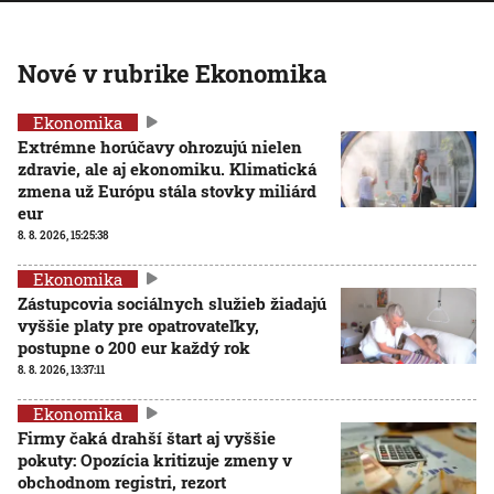
Nové v rubrike Ekonomika
Ekonomika
Extrémne horúčavy ohrozujú nielen
zdravie, ale aj ekonomiku. Klimatická
zmena už Európu stála stovky miliárd
eur
8. 8. 2026, 15:25:38
Ekonomika
Zástupcovia sociálnych služieb žiadajú
vyššie platy pre opatrovateľky,
postupne o 200 eur každý rok
8. 8. 2026, 13:37:11
Ekonomika
Firmy čaká drahší štart aj vyššie
pokuty: Opozícia kritizuje zmeny v
obchodnom registri, rezort