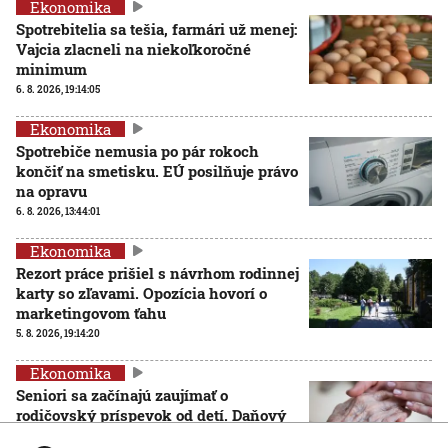
Ekonomika
Spotrebitelia sa tešia, farmári už menej:
Vajcia zlacneli na niekoľkoročné
minimum
6. 8. 2026, 19:14:05
Ekonomika
Spotrebiče nemusia po pár rokoch
končiť na smetisku. EÚ posilňuje právo
na opravu
6. 8. 2026, 13:44:01
Ekonomika
Rezort práce prišiel s návrhom rodinnej
karty so zľavami. Opozícia hovorí o
marketingovom ťahu
5. 8. 2026, 19:14:20
Ekonomika
Seniori sa začínajú zaujímať o
rodičovský príspevok od detí. Daňový
úrad ani Sociálna poisťovňa im