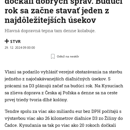
dočkali dobrých správ. Budúci
rok sa začne stavať jeden z
najdôležitejších úsekov
Hlavná dopravná tepna tam denne kolabuje.
STVR
29. 12. 2024 09:00:00
Odlož na neskôr
Vlani sa podarilo vyhlásiť verejné obstarávania na stavbu
jedného z najočakávanejších diaľničných úsekov. S
prácami na D3 plánujú začať na budúci rok. Na Kysuciach
sa zlieva doprava z Česka aj Poľska a denne sa na ceste
prvej triedy tvoria dlhé kolóny.
Tendre spolu za viac ako miliardu eur bez DPH počítajú s
výstavbou viac ako 26 kilometrov diaľnice D3 zo Žiliny do
Čadce. Kysučania sa tak po viac ako 20 rokoch dočkali