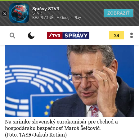
Správy STVR
ZOBRAZIŤ
STVR
BEZPLATNÉ - V Google Play
24
Na snímke slovenský eurokomisár pre obchod a
hospodársku bezpečnosť Maroš Šefčovič.
(Foto: TASR/Jakub Kotian)