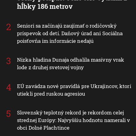
hĺbky 186 metrov
Seniori sa začínajú zaujímať o rodičovský
príspevok od detí. Daňový úrad ani Sociálna
poisťovňa im informácie nedajú
Nízka hladina Dunaja odhalila masívny vrak
lode z druhej svetovej vojny
EÚ zavádza nové pravidlá pre Ukrajincov, ktorí
utiekli pred ruskou agresiou
Slovenský teplotný rekord je rekordom celej
strednej Európy: Najvyššiu hodnotu namerali v
obci Dolné Plachtince