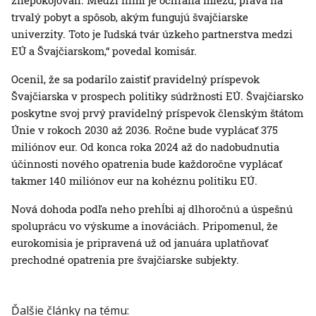
znepokojovali. Medzi nimi je ochrana miezd, práva na
trvalý pobyt a spôsob, akým fungujú švajčiarske
univerzity. Toto je ľudská tvár úzkeho partnerstva medzi
EÚ a Švajčiarskom,“ povedal komisár.
Ocenil, že sa podarilo zaistiť pravidelný príspevok
Švajčiarska v prospech politiky súdržnosti EÚ. Švajčiarsko
poskytne svoj prvý pravidelný príspevok členským štátom
Únie v rokoch 2030 až 2036. Ročne bude vyplácať 375
miliónov eur. Od konca roka 2024 až do nadobudnutia
účinnosti nového opatrenia bude každoročne vyplácať
takmer 140 miliónov eur na kohéznu politiku EÚ.
Nová dohoda podľa neho prehĺbi aj dlhoročnú a úspešnú
spoluprácu vo výskume a inováciách. Pripomenul, že
eurokomisia je pripravená už od januára uplatňovať
prechodné opatrenia pre švajčiarske subjekty.
Ďalšie články na tému: