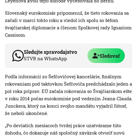
Leyenová kvôli tejto dohode vycestovala do Bernu.
Slovenský eurokomisár pripomenul, že tieto rokovania sa
začali v marci tohto roku a viedol ich spolu so šéfom
švajčiarskej diplomacie a členom Spolkovej rady Ignaziom
Cassisom.
Sledujte spravodajstvo
Sledovať
STVR na WhatsApp
Podľa informácií zo Šefčovičovej kancelárie, finálnym
rokovaniam pod taktovkou Šefčoviča predchádzalo jeden a
pol roka príprav. EÚ začala rokovania so Švajčiarskom ešte
v roku 2014 počas eurokomisie pod vedením Jeana-Clauda
Junckera, ktorý na konci svojho mandátu vyjadril ľútosť,
že neboli ukončené.
„Po deviatich mesiacoch tvrdej práce uzatvárame túto
dohodu, čo dokazuje náš spoločný záväzok otvoriť novú