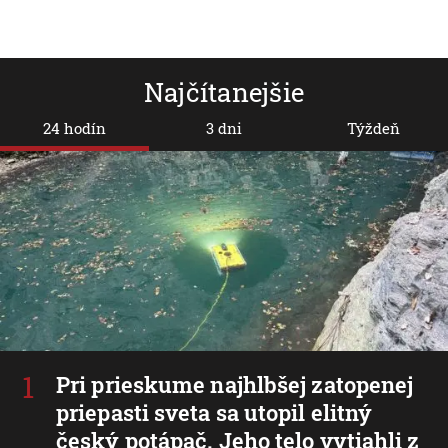
Najčítanejšie
24 hodín
3 dni
Týždeň
Pri prieskume najhlbšej zatopenej
priepasti sveta sa utopil elitný
český potápač. Jeho telo vytiahli z