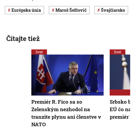
Európska únia
Maroš Šefčovič
Švajčiarsko
Čítajte tiež
Svet
Svet
Premiér R. Fico sa so
Srbsko by 
Zelenským nezhodol na
EÚ čo najs
tranzite plynu ani členstve v
premiér F
NATO