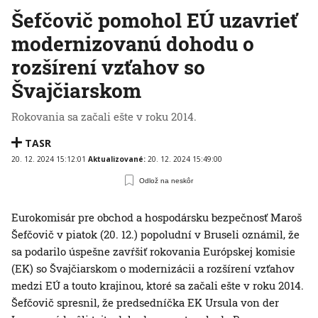
Šefčovič pomohol EÚ uzavrieť
modernizovanú dohodu o
rozšírení vzťahov so
Švajčiarskom
Rokovania sa začali ešte v roku 2014.
TASR
20. 12. 2024 15:12:01
Aktualizované:
20. 12. 2024 15:49:00
Odlož na neskôr
Eurokomisár pre obchod a hospodársku bezpečnosť Maroš
Šefčovič v piatok (20. 12.) popoludní v Bruseli oznámil, že
sa podarilo úspešne zavŕšiť rokovania Európskej komisie
(EK) so Švajčiarskom o modernizácii a rozšírení vzťahov
medzi EÚ a touto krajinou, ktoré sa začali ešte v roku 2014.
Šefčovič spresnil, že predsedníčka EK Ursula von der