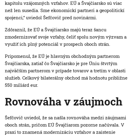
kapitolu vzájomných vzťahov. EÚ a Švajčiarsko sú viac
než len susedia. Sme ekonomickí partneri a geopolitickí
spojenci,“ uviedol Šefčovič pred novinármi.
Zdôraznil, že EÚ a Švajčiarsko majú teraz šancu
zmodernizovať svoje vzťahy, čeliť spolu novým výzvam a
využiť ich plný potenciál v prospech oboch strán.
Pripomenul, že EÚ je hlavným obchodným partnerom
Švajčiarska, zatiaľ čo Švajčiarsko je pre Úniu štvrtým
najväčším partnerom v prípade tovarov a tretím v oblasti
služieb. Celkový bilaterálny obchod má hodnotu približne
550 miliárd eur.
Rovnováha v záujmoch
Šefčovič uviedol, že sa našla rovnováha medzi záujmami
oboch strán, pričom EÚ Švajčiarom pozorne načúvala. V
praxi to znamená modernizáciu vzťahov a zaistenie