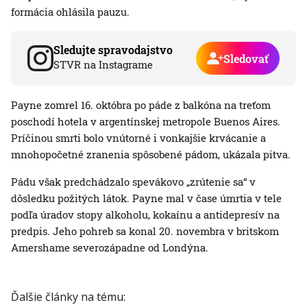
formácia ohlásila pauzu.
Sledujte spravodajstvo
Sledovať
STVR na Instagrame
Payne zomrel 16. októbra po páde z balkóna na treťom
poschodí hotela v argentínskej metropole Buenos Aires.
Príčinou smrti bolo vnútorné i vonkajšie krvácanie a
mnohopočetné zranenia spôsobené pádom, ukázala pitva.
Pádu však predchádzalo spevákovo „zrútenie sa“ v
dôsledku požitých látok. Payne mal v čase úmrtia v tele
podľa úradov stopy alkoholu, kokaínu a antidepresív na
predpis. Jeho pohreb sa konal 20. novembra v britskom
Amershame severozápadne od Londýna.
Ďalšie články na tému: