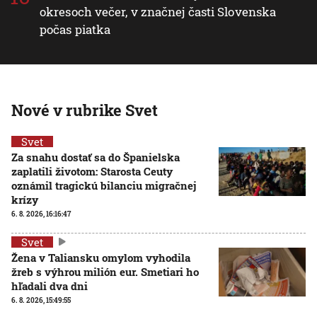
okresoch večer, v značnej časti Slovenska
počas piatka
Nové v rubrike Svet
Svet
Za snahu dostať sa do Španielska
zaplatili životom: Starosta Ceuty
oznámil tragickú bilanciu migračnej
krízy
6. 8. 2026, 16:16:47
Svet
Žena v Taliansku omylom vyhodila
žreb s výhrou milión eur. Smetiari ho
hľadali dva dni
6. 8. 2026, 15:49:55