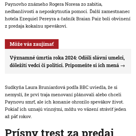
Paynovho známeho Rogera Noresa zo zabitia,
nedbanlivosti a neposkytnutia pomoci. Ďalší zamestnanec
hotela Ezequiel Pereyra a čašník Braian Paiz boli obvinení
z predaja kokaínu spevákovi.
Môže vás zaujímať
Významné úmrtia roka 2024: Odišli slávni umelci,
dôležití vedci či politici. Pripomeňte si ich mená
Sudkyňa Laura Bruniardová podľa BBC uviedla, že si
nemyslí, že prví traja menovaní plánovali alebo chceli
Paynovu smrť, ale ich konanie ohrozilo spevákov život.
Pokiaľ ich uznajú vinnými, môžu vo väzení stráviť jeden
až päť rokov.
Prísny trest za predaj