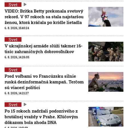
Svet
VIDEO: Britka Betty prekonala svetový
rekord. V 97 rokoch sa stala najstaršou
ženou, ktorá kráčala po krídle lietadla
6. 8. 2026, 15:40:24
Svet
V ukrajinskej armáde slúži takmer 16-
tisíc zahraničných dobrovoľníkov
6. 8. 2026, 14:26:05
Svet
Pred voľbami vo Francúzsku silnie
ruská dezinformačná kampaň. Terčom
sú viacerí politici
6. 8. 2026, 14:21:27
Svet
Po 15 rokoch zadržali podozrivého z
brutálnej vraždy v Prahe. Kľúčovým
dôkazom bola zhoda DNA