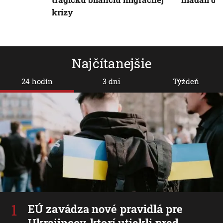
krízy
Najčítanejšie
24 hodín
3 dni
Týždeň
EÚ zavádza nové pravidlá pre
Ukrajincov, ktorí utiekli pred