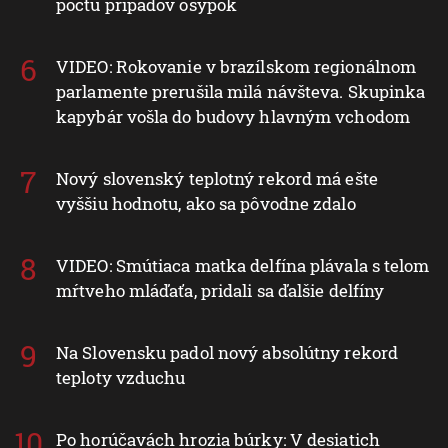
počtu prípadov osýpok
VIDEO: Rokovanie v brazílskom regionálnom
parlamente prerušila milá návšteva. Skupinka
kapybár vošla do budovy hlavným vchodom
Nový slovenský teplotný rekord má ešte
vyššiu hodnotu, ako sa pôvodne zdalo
VIDEO: Smútiaca matka delfína plávala s telom
mŕtveho mláďaťa, pridali sa ďalšie delfíny
Na Slovensku padol nový absolútny rekord
teploty vzduchu
Po horúčavách hrozia búrky: V desiatich