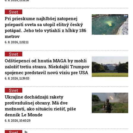
6. 8. 2026, 13:51:58
Svet
Pri prieskume najhlbšej zatopenej
priepasti sveta sa utopil elitný český
potápač. Jeho telo vytiahli z hĺbky 186
metrov
6. 8. 2026, 11:52:11
Svet
Odštiepenci od hnutia MAGA by mohli
založiť tretiu stranu. Niekdajší Trumpov
spojenec predstavil novú víziu pre USA
6. 8. 2026, 11:39:53
Svet
Ukrajine dochádzajú rakety
protivzdušnej obrany. Má dve
možnosti, ako situáciu riešiť, píše
denník Le Monde
6. 8. 2026, 10:40:29
Svet