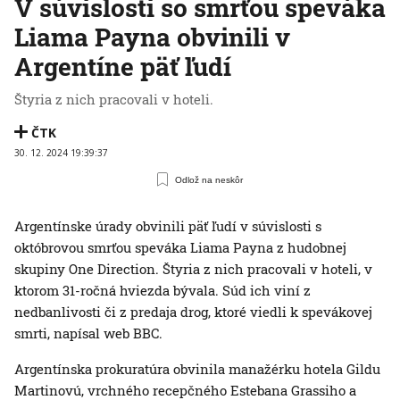
V súvislosti so smrťou speváka
Liama Payna obvinili v
Argentíne päť ľudí
Štyria z nich pracovali v hoteli.
ČTK
30. 12. 2024 19:39:37
Odlož na neskôr
Argentínske úrady obvinili päť ľudí v súvislosti s
októbrovou smrťou speváka Liama Payna z hudobnej
skupiny One Direction. Štyria z nich pracovali v hoteli, v
ktorom 31-ročná hviezda bývala. Súd ich viní z
nedbanlivosti či z predaja drog, ktoré viedli k spevákovej
smrti, napísal web BBC.
Argentínska prokuratúra obvinila manažérku hotela Gildu
Martinovú, vrchného recepčného Estebana Grassiho a