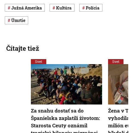
Južná Amerika
Kultúra
polícia
úmrtie
Čítajte tiež
Svet
Svet
Za snahu dostať sa do
Žena v Ta
Španielska zaplatili životom:
vyhodila 
Starosta Ceuty oznámil
milión eur
tragickú bilanciu migračnej
hľadali dv