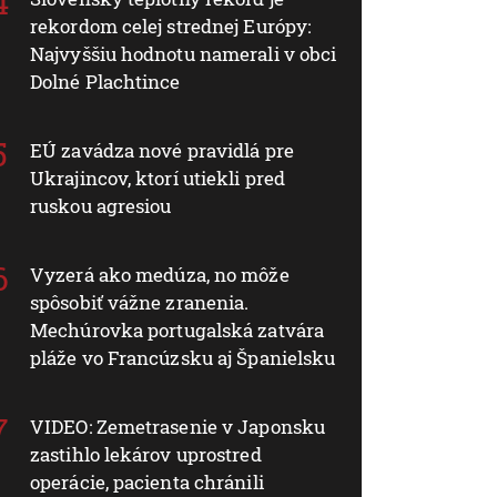
rekordom celej strednej Európy:
Najvyššiu hodnotu namerali v obci
Dolné Plachtince
EÚ zavádza nové pravidlá pre
Ukrajincov, ktorí utiekli pred
ruskou agresiou
Vyzerá ako medúza, no môže
spôsobiť vážne zranenia.
Mechúrovka portugalská zatvára
pláže vo Francúzsku aj Španielsku
VIDEO: Zemetrasenie v Japonsku
zastihlo lekárov uprostred
operácie, pacienta chránili