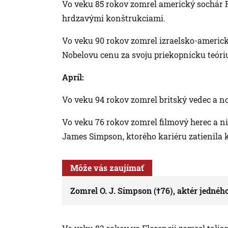
Vo veku 85 rokov zomrel americký sochár R
hrdzavými konštrukciami.
Vo veku 90 rokov zomrel izraelsko-americ
Nobelovu cenu za svoju priekopnícku teóri
Apríl:
Vo veku 94 rokov zomrel britský vedec a nos
Vo veku 76 rokov zomrel filmový herec a n
James Simpson, ktorého kariéru zatienila k
Môže vás zaujímať
Zomrel O. J. Simpson (†76), aktér jedné