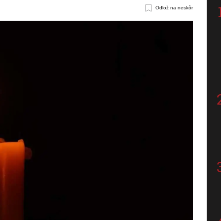
Odlož na neskôr