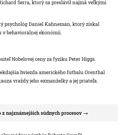
ichard Serra, ktorý sa preslávil najmä veľkými
ký psychológ Daniel Kahneman, ktorý získal
u v behaviorálnej ekonómii.
iteľ Nobelovej ceny za fyziku Peter Higgs.
iekdajšia hviezda amerického futbalu Orenthal
auza vraždy jeho exmanželky a jej priateľa.
ho z najznámejších súdnych procesov