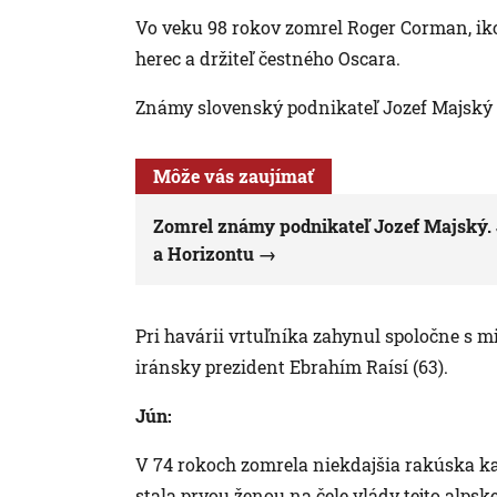
Vo veku 98 rokov zomrel Roger Corman, iko
herec a držiteľ čestného Oscara.
Známy slovenský podnikateľ Jozef Majský 
Môže vás zaujímať
Zomrel známy podnikateľ Jozef Majský.
a Horizontu
Pri havárii vrtuľníka zahynul spoločne s
iránsky prezident Ebrahím Raísí (63).
Jún:
V 74 rokoch zomrela niekdajšia rakúska kan
stala prvou ženou na čele vlády tejto alpske