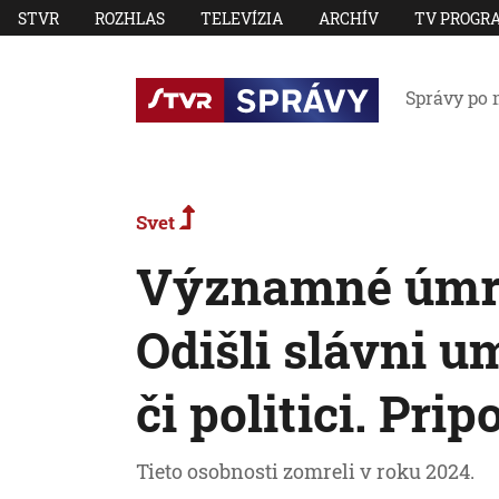
STVR
ROZHLAS
TELEVÍZIA
ARCHÍV
TV PROGR
Správy po 
Svet
Významné úmrt
Odišli slávni um
či politici. Pri
Tieto osobnosti zomreli v roku 2024.