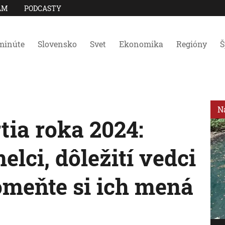
AM
PODCASTY
minúte
Slovensko
Svet
Ekonomika
Regióny
Š
N
ia roka 2024:
elci, dôležití vedci
pomeňte si ich mená