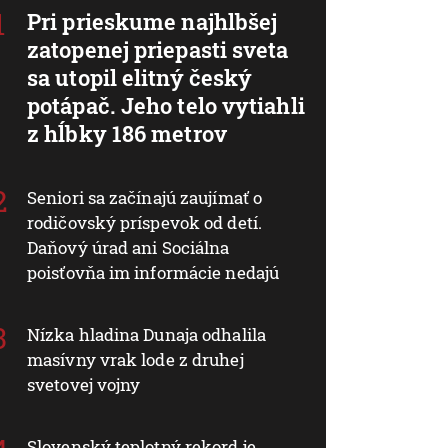
Pri prieskume najhlbšej
zatopenej priepasti sveta
sa utopil elitný český
potápač. Jeho telo vytiahli
z hĺbky 186 metrov
Seniori sa začínajú zaujímať o
rodičovský príspevok od detí.
Daňový úrad ani Sociálna
poisťovňa im informácie nedajú
Nízka hladina Dunaja odhalila
masívny vrak lode z druhej
svetovej vojny
Slovenský teplotný rekord je