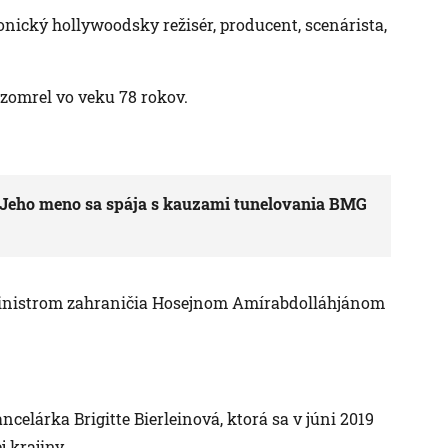
nický hollywoodsky režisér, producent, scenárista,
zomrel vo veku 78 rokov.
 Jeho meno sa spája s kauzami tunelovania BMG
 ministrom zahraničia Hosejnom Amírabdolláhjánom
celárka Brigitte Bierleinová, ktorá sa v júni 2019
j krajiny.