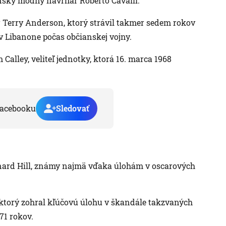
ansky módny návrhár Roberto Cavalli.
 Terry Anderson, ktorý strávil takmer sedem rokov
 v Libanone počas občianskej vojny.
alley, veliteľ jednotky, ktorá 16. marca 1968
acebooku
Sledovať
rnard Hill, známy najmä vďaka úlohám v oscarových
orý zohral kľúčovú úlohu v škandále takzvaných
1 rokov.