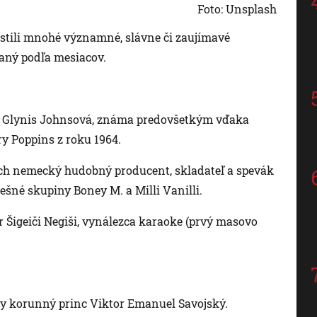
Foto: Unsplash
pustili mnohé významné, slávne či zaujímavé
aný podľa mesiacov.
ka Glynis Johnsová, známa predovšetkým vďaka
y Poppins z roku 1964.
och nemecký hudobný producent, skladateľ a spevák
ešné skupiny Boney M. a Milli Vanilli.
 Šigeiči Negiši, vynálezca karaoke (prvý masovo
ky korunný princ Viktor Emanuel Savojský.