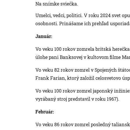
Na snímke sviečka.
Umelci, vedci, politici. V roku 2024 svet o
osobnosti. Prinášame ich prehľad usporiad
Január:
Vo veku 100 rokov zomrela britská hereč
úlohe pani Banksovej v kultovom filme Mar
Vo veku 82 rokov zomrel v Spojených štát
Frank Farian, ktorý založil celosvetovo úsp
Vo veku 100 rokov zomrel japonský inžinier
vyrábaný stroj predstavil v roku 1967).
Február:
Vo veku 86 rokov zomrel posledný talians