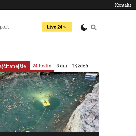
Kontakt
port
Live 24
24 hodín
3 dni
Týždeň
ajčítanejšie