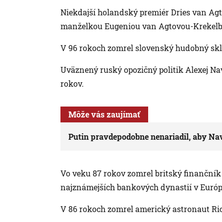
Niekdajší holandský premiér Dries van Agt 
manželkou Eugeniou van Agtovou-Krekelbe
V 96 rokoch zomrel slovenský hudobný skla
Uväznený ruský opozičný politik Alexej Na
rokov.
Môže vás zaujímať
Putin pravdepodobne nenariadil, aby Nav
Vo veku 87 rokov zomrel britský finančník
najznámejších bankových dynastií v Európ
V 86 rokoch zomrel americký astronaut Ric