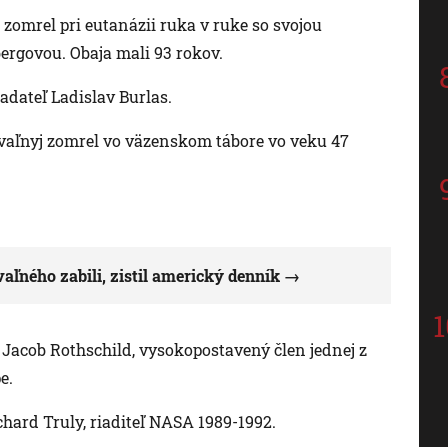
zomrel pri eutanázii ruka v ruke so svojou
rgovou. Obaja mali 93 rokov.
dateľ Ladislav Burlas.
vaľnyj zomrel vo väzenskom tábore vo veku 47
aľného zabili, zistil americký denník
 Jacob Rothschild, vysokopostavený člen jednej z
e.
hard Truly, riaditeľ NASA 1989-1992.