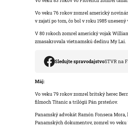
Vo veku 83 rokov vo Florencii zomrel tali
Vo veku 76 rokov zomrel americký novinár
v zajatí po tom, čo bol v roku 1985 unesený
V 80 rokoch zomrel americký vojak William C
zmasakrovala vietnamskú dedinu My Lai.
Sledujte spravodajstvo
STVR na F
Máj:
Vo veku 79 rokov zomrel britský herec Be
filmoch Titanic a trilógii Pán prsteňov.
Panamský advokát Ramón Fonseca Mora, kt
Panamských dokumentov, zomrel vo veku 7