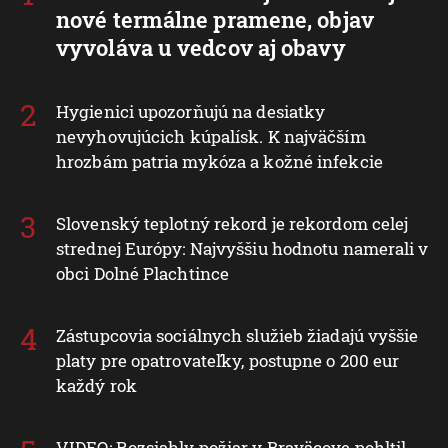
nové termálne pramene, objav
vyvoláva u vedcov aj obavy
Hygienici upozorňujú na desiatky
nevyhovujúcich kúpalísk. K najväčším
hrozbám patria mykóza a kožné infekcie
Slovenský teplotný rekord je rekordom celej
strednej Európy: Najvyššiu hodnotu namerali v
obci Dolné Plachtince
Zástupcovia sociálnych služieb žiadajú vyššie
platy pre opatrovateľky, postupne o 200 eur
každý rok
VIDEO: Rozsiahly požiar v Braväcove pohltil