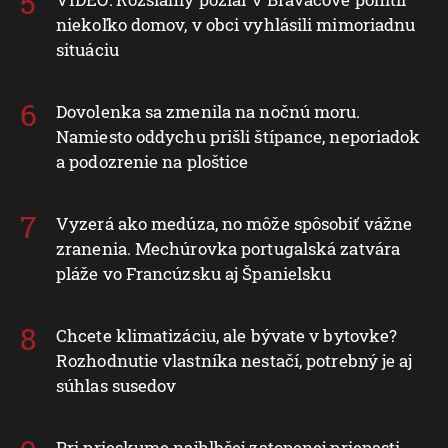
niekoľko domov, v obci vyhlásili mimoriadnu
situáciu
Dovolenka sa zmenila na nočnú moru.
Namiesto oddychu prišli štípance, neporiadok
a podozrenie na ploštice
Vyzerá ako medúza, no môže spôsobiť vážne
zranenia. Mechúrovka portugalská zatvára
pláže vo Francúzsku aj Španielsku
Chcete klimatizáciu, ale bývate v bytovke?
Rozhodnutie vlastníka nestačí, potrebný je aj
súhlas susedov
Pri prieskume najhlbšej zatopenej priepasti