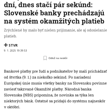
dní, dnes stačí pár sekúnd:
Slovenské banky prechádzajú
na systém okamžitých platieb
Zrýchlené by malo byť nielen prijímanie, ale aj odosielanie
platieb.
STVR
9. 1. 2025 19:39:53
Odlož na neskôr
Bankové platby pre ľudí a podnikateľov by mali prichádzať
od štvrtka (9. 1.) za niekoľko sekúnd. Po nariadení
Európskej únie musia všetky banky na Slovensku povinne
zaviesť takzvané Okamžité platby. Národná banka
Slovenska (NBS) pripomína, že novinka sa týka len
niektorých bánk. Ostatné sa pridajú do systému najneskôr
v októbri.