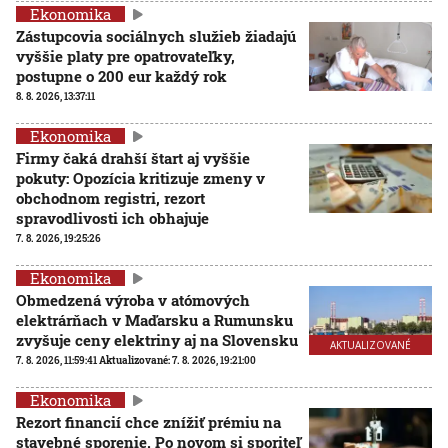
Ekonomika
Zástupcovia sociálnych služieb žiadajú
vyššie platy pre opatrovateľky,
postupne o 200 eur každý rok
8. 8. 2026, 13:37:11
Ekonomika
Firmy čaká drahší štart aj vyššie
pokuty: Opozícia kritizuje zmeny v
obchodnom registri, rezort
spravodlivosti ich obhajuje
7. 8. 2026, 19:25:26
Ekonomika
Obmedzená výroba v atómových
elektrárňach v Maďarsku a Rumunsku
zvyšuje ceny elektriny aj na Slovensku
AKTUALIZOVANÉ
7. 8. 2026, 11:59:41
Aktualizované:
7. 8. 2026, 19:21:00
Ekonomika
Rezort financií chce znížiť prémiu na
stavebné sporenie. Po novom si sporiteľ