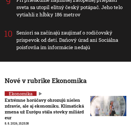
sveta sa utopil elitný český potápač. Jeho telo
vytiahli z hĺbky 186 metrov
Seniori sa začínajú zaujímať o rodičovský
príspevok od detí. Daňový úrad ani Sociálna
poisťovňa im informácie nedajú
Nové v rubrike Ekonomika
Ekonomika
Extrémne horúčavy ohrozujú nielen
zdravie, ale aj ekonomiku. Klimatická
zmena už Európu stála stovky miliárd
eur
8. 8. 2026, 15:25:38