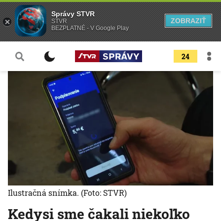
Správy STVR
ZOBRAZIŤ
STVR
BEZPLATNÉ - V Google Play
24
Ilustračná snímka.
(Foto: STVR)
Kedysi sme čakali niekoľko