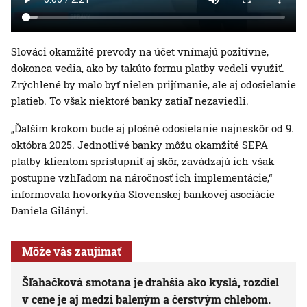
Slováci okamžité prevody na účet vnímajú pozitívne,
dokonca vedia, ako by takúto formu platby vedeli využiť.
Zrýchlené by malo byť nielen prijímanie, ale aj odosielanie
platieb. To však niektoré banky zatiaľ nezaviedli.
„Ďalším krokom bude aj plošné odosielanie najneskôr od 9.
októbra 2025. Jednotlivé banky môžu okamžité SEPA
platby klientom sprístupniť aj skôr, zavádzajú ich však
postupne vzhľadom na náročnosť ich implementácie,“
informovala hovorkyňa Slovenskej bankovej asociácie
Daniela Gilányi.
Môže vás zaujímať
Šľahačková smotana je drahšia ako kyslá, rozdiel
v cene je aj medzi baleným a čerstvým chlebom.