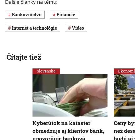
Ďalšie články na tému:
Bankovníctvo
Financie
internet a technológie
Video
Čítajte tiež
Slovensko
Ekonomika
Kyberútok na kataster
Ceny bytov
obmedzuje aj klientov bánk,
než desať 
upozorňuje banková
budú aj v