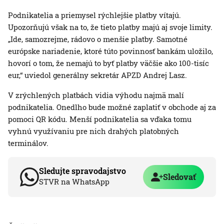
Podnikatelia a priemysel rýchlejšie platby vítajú.
Upozorňujú však na to, že tieto platby majú aj svoje limity.
„Ide, samozrejme, rádovo o menšie platby. Samotné
európske nariadenie, ktoré túto povinnosť bankám uložilo,
hovorí o tom, že nemajú to byť platby väčšie ako 100-tisíc
eur,“ uviedol generálny sekretár APZD Andrej Lasz.
V zrýchlených platbách vidia výhodu najmä malí
podnikatelia. Onedlho bude možné zaplatiť v obchode aj za
pomoci QR kódu. Menší podnikatelia sa vďaka tomu
vyhnú využívaniu pre nich drahých platobných
terminálov.
Sledujte spravodajstvo
Sledovať
STVR na WhatsApp