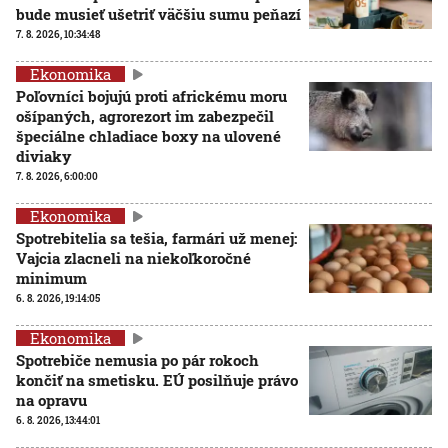
bude musieť ušetriť väčšiu sumu peňazí
7. 8. 2026, 10:34:48
Ekonomika
Poľovníci bojujú proti africkému moru
ošípaných, agrorezort im zabezpečil
špeciálne chladiace boxy na ulovené
diviaky
7. 8. 2026, 6:00:00
Ekonomika
Spotrebitelia sa tešia, farmári už menej:
Vajcia zlacneli na niekoľkoročné
minimum
6. 8. 2026, 19:14:05
Ekonomika
Spotrebiče nemusia po pár rokoch
končiť na smetisku. EÚ posilňuje právo
na opravu
6. 8. 2026, 13:44:01