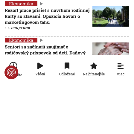
Ekonomika
Rezort práce prišiel s návrhom rodinnej
karty so zľavami. Opozícia hovorí o
marketingovom ťahu
5. 8. 2026, 19:14:20
Ekonomika
Seniori sa začínajú zaujímať o
rodičovský príspevok od detí. Daňový
úrad ani Sociálna poisťovňa im
informácie nedajú
5. 8. 2026, 19:08:24
Viac
Videá
Odložené
Najčítanejšie
Po minúte
Ekonomika
Na Slovensku zarastá 300-tisíc
hektárov pôdy. Farmárom by mohla
pomôcť zvládnuť sucho či vrátiť do
krajiny zdroje pitnej vody
5. 8. 2026, 15:04:57
Ekonomika
Štyri z desiatich slovenských