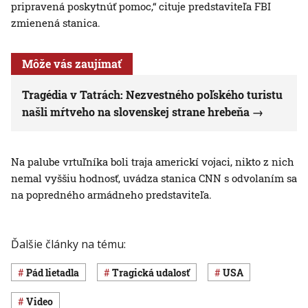
pripravená poskytnúť pomoc,“ cituje predstaviteľa FBI
zmienená stanica.
Môže vás zaujímať
Tragédia v Tatrách: Nezvestného poľského turistu
našli mŕtveho na slovenskej strane hrebeňa
Na palube vrtuľníka boli traja americkí vojaci, nikto z nich
nemal vyššiu hodnosť, uvádza stanica CNN s odvolaním sa
na popredného armádneho predstaviteľa.
Ďalšie články na tému:
pád lietadla
Tragická udalosť
USA
Video