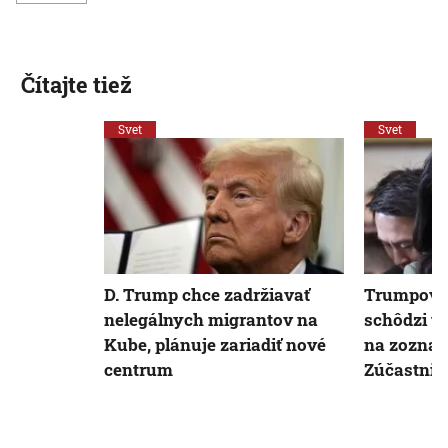
Čítajte tiež
Svet
Svet
D. Trump chce zadržiavať
Trumpova
nelegálnych migrantov na
schôdzi v
Kube, plánuje zariadiť nové
na zoznam
centrum
Zúčastniť s