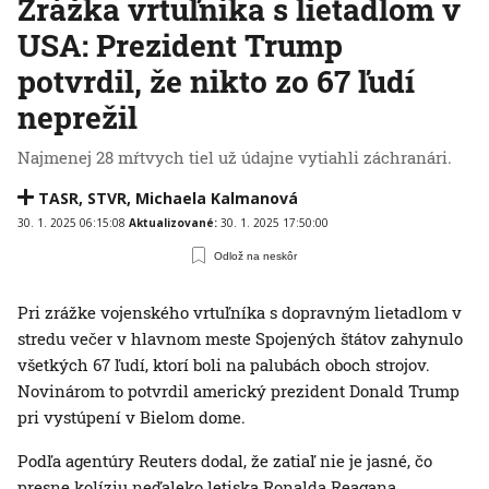
Zrážka vrtuľníka s lietadlom v
USA: Prezident Trump
potvrdil, že nikto zo 67 ľudí
neprežil
Najmenej 28 mŕtvych tiel už údajne vytiahli záchranári.
TASR
,
STVR
,
Michaela Kalmanová
30. 1. 2025 06:15:08
Aktualizované:
30. 1. 2025 17:50:00
Odlož na neskôr
Pri zrážke vojenského vrtuľníka s dopravným lietadlom v
stredu večer v hlavnom meste Spojených štátov zahynulo
všetkých 67 ľudí, ktorí boli na palubách oboch strojov.
Novinárom to potvrdil americký prezident Donald Trump
pri vystúpení v Bielom dome.
Podľa agentúry Reuters dodal, že zatiaľ nie je jasné, čo
presne kolíziu neďaleko letiska Ronalda Reagana