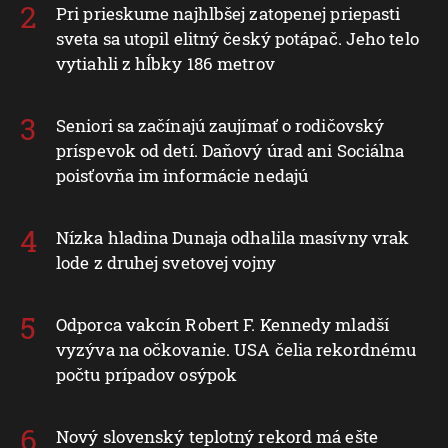
Pri prieskume najhlbšej zatopenej priepasti
sveta sa utopil elitný český potápač. Jeho telo
vytiahli z hĺbky 186 metrov
Seniori sa začínajú zaujímať o rodičovský
príspevok od detí. Daňový úrad ani Sociálna
poisťovňa im informácie nedajú
Nízka hladina Dunaja odhalila masívny vrak
lode z druhej svetovej vojny
Odporca vakcín Robert F. Kennedy mladší
vyzýva na očkovanie. USA čelia rekordnému
počtu prípadov osýpok
Nový slovenský teplotný rekord má ešte