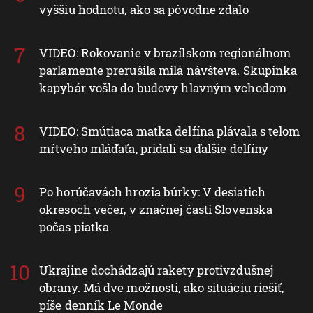
vyššiu hodnotu, ako sa pôvodne zdalo
VIDEO: Rokovanie v brazílskom regionálnom
parlamente prerušila milá návšteva. Skupinka
kapybár vošla do budovy hlavným vchodom
VIDEO: Smútiaca matka delfína plávala s telom
mŕtveho mláďaťa, pridali sa ďalšie delfíny
Po horúčavách hrozia búrky: V desiatich
okresoch večer, v značnej časti Slovenska
počas piatka
Ukrajine dochádzajú rakety protivzdušnej
obrany. Má dve možnosti, ako situáciu riešiť,
píše denník Le Monde