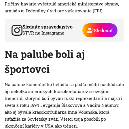
Príčiny havárie vyšetrujú americké ministerstvo obrany,
armáda aj Federálny úrad pre vyšetrovanie (FBI).
Sledujte spravodajstvo
Sledovať
STVR na Instagrame
Na palube boli aj
športovci
Na palube komerčného lietadla sa podľa médií nachádzalo
aj niekoľko amerických krasokorčuliarov so svojimi
trénermi, ktorými boli bývalí ruskí reprezentanti a majstri
sveta z roku 1994 Jevgenija Šiškovová a Vadim Naumov,
ako aj bývalá krasokorčuliarka Inna Voľanská, ktorá
súťažila za Sovietsky zväz. Všetci traja pôsobili po
ukončení kariéry v USA ako tréneri.