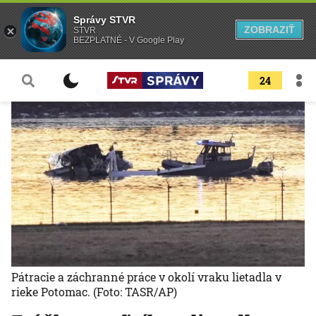
Správy STVR
ZOBRAZIŤ
STVR
BEZPLATNÉ - V Google Play
24
Pátracie a záchranné práce v okolí vraku lietadla v
rieke Potomac.
(Foto: TASR/AP)