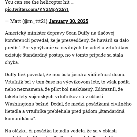
You can see the helicopter hit …
pic.twitter.com/YY3MpYZ571
— Matt (@m_ttt21)
January 30, 2025
Americký minister dopravy Sean Duffy na tlačovej
konferencii povedal, že je presvedčený, že havárii sa dalo
predísť. Pre vyhýbanie sa civilných lietadiel a vrtuľníkov
existuje štandardný postup, no v tomto prípade sa stala
chyba.
Duffy tiež povedal, že noc bola jasná a viditeľnosť dobrá.
Vrtuľník bol v tom čase na výcvikovom lete, to však podľa
neho neznamená, že pilot bol neskúsený. Zdôraznil, že
takéto lety vojenských vrtuľníkov sú v oblasti
Washingtonu bežné. Dodal, že medzi posádkami civilného
lietadla a vrtuľníka prebiehala pred pádom „štandardná
komunikácia“.
Na otázku, či posádka lietadla vedela, že sa v oblasti