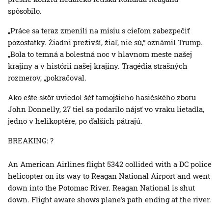
spôsobilo.
„Práce sa teraz zmenili na misiu s cieľom zabezpečiť
pozostatky. Žiadni preživší, žiaľ, nie sú,“ oznámil Trump.
„Bola to temná a bolestná noc v hlavnom meste našej
krajiny a v histórii našej krajiny. Tragédia strašných
rozmerov, „pokračoval.
Ako ešte skôr uviedol šéf tamojšieho hasičského zboru
John Donnelly, 27 tiel sa podarilo nájsť vo vraku lietadla,
jedno v helikoptére, po ďalších pátrajú.
BREAKING: ?
An American Airlines flight 5342 collided with a DC police
helicopter on its way to Reagan National Airport and went
down into the Potomac River. Reagan National is shut
down. Flight aware shows plane's path ending at the river.