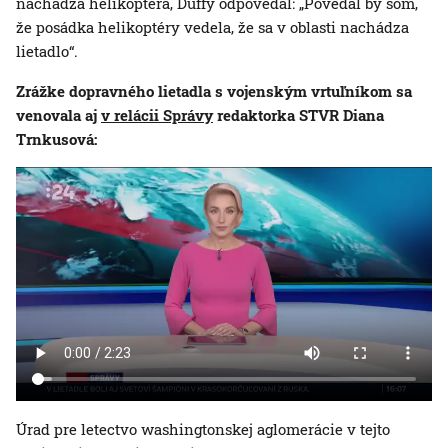
nachádza helikoptéra, Duffy odpovedal: „Povedal by som,
že posádka helikoptéry vedela, že sa v oblasti nachádza
lietadlo“.
Zrážke dopravného lietadla s vojenským vrtuľníkom sa
venovala aj
v relácii Správy
redaktorka STVR Diana
Trnkusová:
Úrad pre letectvo washingtonskej aglomerácie v tejto