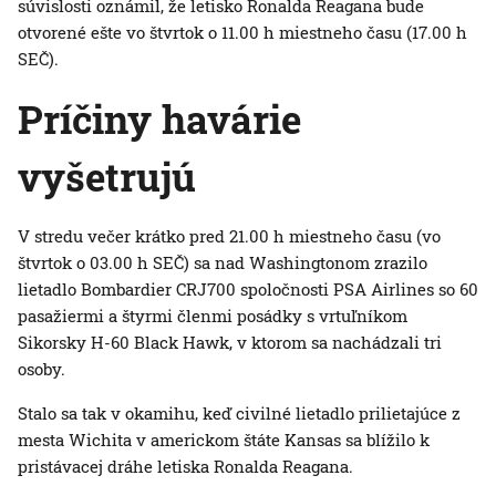
súvislosti oznámil, že letisko Ronalda Reagana bude
otvorené ešte vo štvrtok o 11.00 h miestneho času (17.00 h
SEČ).
Príčiny havárie
vyšetrujú
V stredu večer krátko pred 21.00 h miestneho času (vo
štvrtok o 03.00 h SEČ) sa nad Washingtonom zrazilo
lietadlo Bombardier CRJ700 spoločnosti PSA Airlines so 60
pasažiermi a štyrmi členmi posádky s vrtuľníkom
Sikorsky H-60 Black Hawk, v ktorom sa nachádzali tri
osoby.
Stalo sa tak v okamihu, keď civilné lietadlo prilietajúce z
mesta Wichita v americkom štáte Kansas sa blížilo k
pristávacej dráhe letiska Ronalda Reagana.