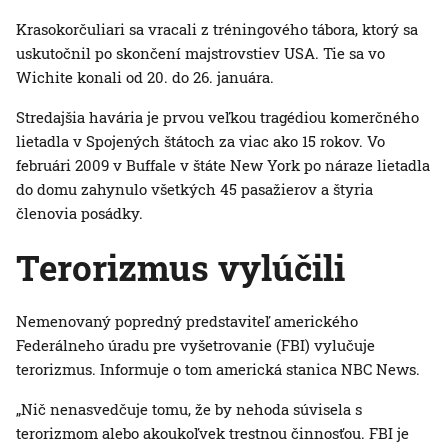
Krasokorčuliari sa vracali z tréningového tábora, ktorý sa
uskutočnil po skončení majstrovstiev USA. Tie sa vo
Wichite konali od 20. do 26. januára.
Stredajšia havária je prvou veľkou tragédiou komerčného
lietadla v Spojených štátoch za viac ako 15 rokov. Vo
februári 2009 v Buffale v štáte New York po náraze lietadla
do domu zahynulo všetkých 45 pasažierov a štyria
členovia posádky.
Terorizmus vylúčili
Nemenovaný popredný predstaviteľ amerického
Federálneho úradu pre vyšetrovanie (FBI) vylučuje
terorizmus. Informuje o tom americká stanica NBC News.
„Nič nenasvedčuje tomu, že by nehoda súvisela s
terorizmom alebo akoukoľvek trestnou činnosťou. FBI je