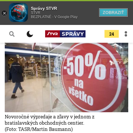
Správy STVR
ZOBRAZIŤ
STVR
BEZPLATNÉ - V Google Play
24
Novoročné výpredaje a zľavy v jednom z
bratislavských obchodných centier.
(Foto: TASR/Martin Baumann)