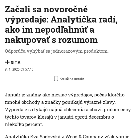
Začali sa novoročné
výpredaje: Analytička radí,
ako im nepodľahnúť a
nakupovať s rozumom
Odporúča vyhýbať sa jednorazovým produktom.
SITA
8. 1. 2025 09:57:10
Odlož na neskôr
Január je známy ako mesiac výpredajov, počas ktorého
mnohé obchody a značky ponúkajú výrazné zľavy.
Výpredaje sa týkajú najmä oblečenia a obuvi, pričom ceny
týchto tovarov klesajú v januári oproti decembru o
niekoľko percent.
Analytička Eva Sadovská z Wood & Company však varuje