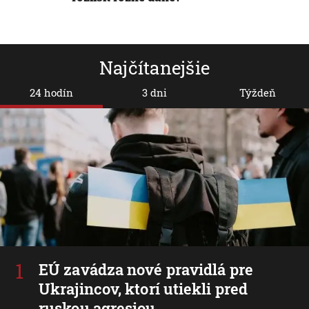
Najčítanejšie
24 hodín
3 dni
Týždeň
EÚ zavádza nové pravidlá pre
Ukrajincov, ktorí utiekli pred
ruskou agresiou