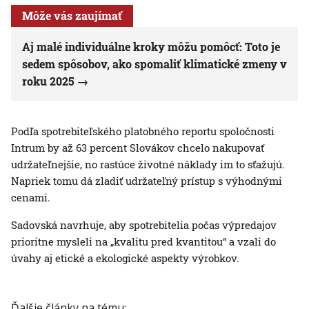
Môže vás zaujímať
Aj malé individuálne kroky môžu pomôcť: Toto je
sedem spôsobov, ako spomaliť klimatické zmeny v
roku 2025
Podľa spotrebiteľského platobného reportu spoločnosti
Intrum by až 63 percent Slovákov chcelo nakupovať
udržateľnejšie, no rastúce životné náklady im to sťažujú.
Napriek tomu dá zladiť udržateľný prístup s výhodnými
cenami.
Sadovská navrhuje, aby spotrebitelia počas výpredajov
prioritne mysleli na „kvalitu pred kvantitou“ a vzali do
úvahy aj etické a ekologické aspekty výrobkov.
Ďalšie články na tému: