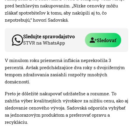
pred bezhlavým nakupovaním. „Nízke cenovky môžu
zlákať spotrebiteľov k tomu, aby nakúpili aj to, čo
nepotrebujú,“ hovorí Sadovská.
Sledujte spravodajstvo
Sledovať
STVR na WhatsApp
V minulom roku priemerná inflácia neprekročila 3
percentá. Avšak predchádzajúce dva roky s dvojciferným
tempom zdražovania zasiahli rozpočty mnohých
domácností.
Preto je dôležité nakupovať udržateľne a rozumne. To
zahŕňa výber kvalitnejších výrobkov za nižšiu cenu, ako aj
sledovanie cenového vývoja. Sadovská odporúča vyhýbať
sa jednorazovým produktom a preferovať opravu a
recykláciu.