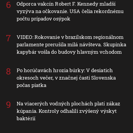
Odporca vakcín Robert F. Kennedy mladší
vyzýva na očkovanie. USA čelia rekordnému
počtu prípadov osýpok
VIDEO: Rokovanie v brazílskom regionálnom
parlamente prerušila milá návšteva. Skupinka
kapybár vošla do budovy hlavným vchodom
Po horúčavách hrozia búrky: V desiatich
okresoch večer, v značnej časti Slovenska
počas piatka
Na viacerých vodných plochách platí zákaz
kúpania. Kontroly odhalili zvýšený výskyt
baktérií