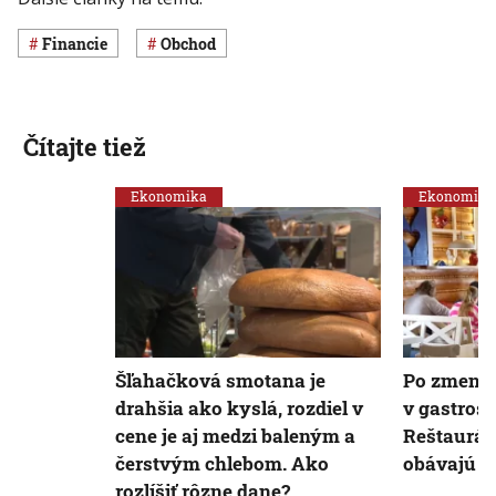
Financie
obchod
Čítajte tiež
Ekonomika
Ekonomika
Šľahačková smotana je
Po zmene 
drahšia ako kyslá, rozdiel v
v gastrose
cene je aj medzi baleným a
Reštauráci
čerstvým chlebom. Ako
obávajú c
rozlíšiť rôzne dane?