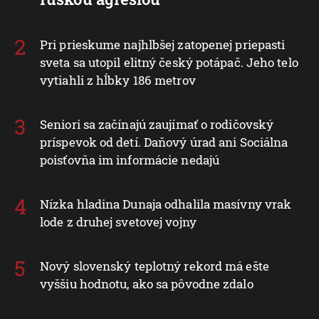
Pri prieskume najhlbšej zatopenej priepasti
sveta sa utopil elitný český potápač. Jeho telo
vytiahli z hĺbky 186 metrov
Seniori sa začínajú zaujímať o rodičovský
príspevok od detí. Daňový úrad ani Sociálna
poisťovňa im informácie nedajú
Nízka hladina Dunaja odhalila masívny vrak
lode z druhej svetovej vojny
Nový slovenský teplotný rekord má ešte
vyššiu hodnotu, ako sa pôvodne zdalo