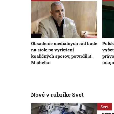
Obsadenie mediálnych rád bude
Poľsk
na stole po vyriešení
vyšet
koaličných sporov, potvrdil R.
právo
Michelko
údajn
Nové v rubrike Svet
Svet