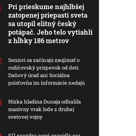
Pri prieskume najhlbšej
zatopenej priepasti sveta
sa utopil elitný český
potápač. Jeho telo vytiahli
z hĺbky 186 metrov
Seniori sa začínajú zaujímať o
rodičovský príspevok od detí.
Daňový úrad ani Sociálna
poisťovňa im informácie nedajú
Nízka hladina Dunaja odhalila
masívny vrak lode z druhej
svetovej vojny
EÚ zavádza nové pravidlá pre