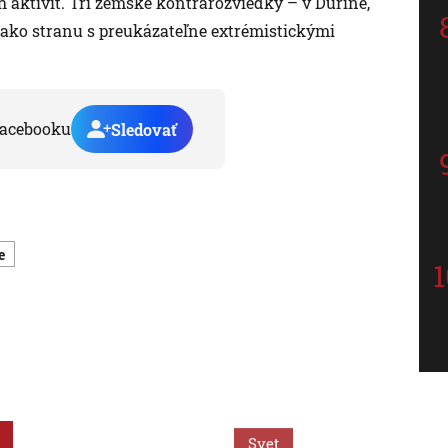
h aktivít. Tri zemské kontrarozviedky – v Duríne,
ako stranu s preukázateľne extrémistickými
acebooku
Sledovať
e
Svet