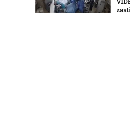
VIDE
zast
paci
Zákrok 
7. 8. 2026,
Svet
Neme
krit
dôve
Nemeck
7. 8. 2026
Svet
Na l
dron
útok