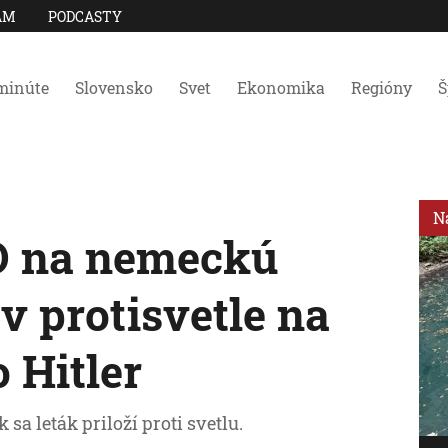
AM
PODCASTY
minúte
Slovensko
Svet
Ekonomika
Regióny
Š
N
D na nemeckú
v protisvetle na
 Hitler
sa leták priloží proti svetlu.