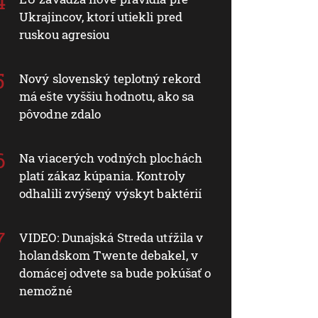
Ukrajincov, ktorí utiekli pred
ruskou agresiou
Nový slovenský teplotný rekord
má ešte vyššiu hodnotu, ako sa
pôvodne zdalo
Na viacerých vodných plochách
platí zákaz kúpania. Kontroly
odhalili zvýšený výskyt baktérií
VIDEO: Dunajská Streda utŕžila v
holandskom Twente debakel, v
domácej odvete sa bude pokúšať o
nemožné