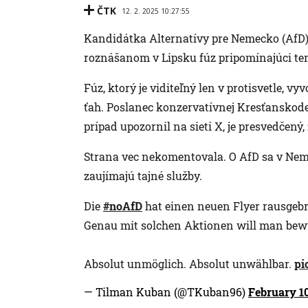
ČTK
12. 2. 2025 10:27:55
Kandidátka Alternatívy pre Nemecko (AfD)
roznášanom v Lipsku fúz pripomínajúci ten,
Fúz, ktorý je viditeľný len v protisvetle, v
ťah. Poslanec konzervatívnej Kresťanskod
prípad upozornil na sieti X, je presvedčený,
Strana vec nekomentovala. O AfD sa v Neme
zaujímajú tajné služby.
Die
#noAfD
hat einen neuen Flyer rausgebr
Genau mit solchen Aktionen will man bewu
Absolut unmöglich. Absolut unwählbar.
pi
— Tilman Kuban (@TKuban96)
February 10