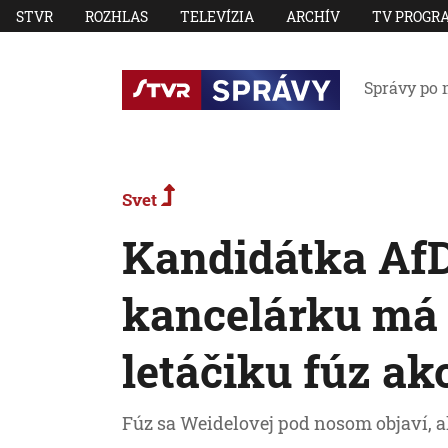
STVR
ROZHLAS
TELEVÍZIA
ARCHÍV
TV PROGR
Správy po 
Svet
Kandidátka Af
kancelárku má 
letáčiku fúz ako
Fúz sa Weidelovej pod nosom objaví, ak 