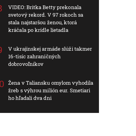
VIDEO: Britka Betty prekonala
svetový rekord. V 97 rokoch sa
stala najstaršou ženou, ktorá
kráčala po krídle lietadla
V ukrajinskej armáde slúži takmer
16-tisíc zahraničných
dobrovoľníkov
Žena v Taliansku omylom vyhodila
žreb s výhrou milión eur. Smetiari
ho hľadali dva dni
Svet
Svet