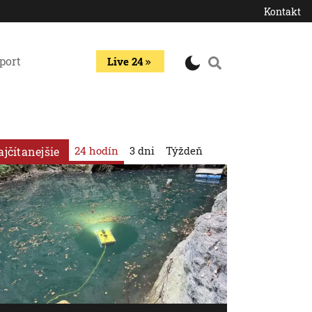
Kontakt
port
Live 24
24 hodín
3 dni
Týždeň
ajčítanejšie