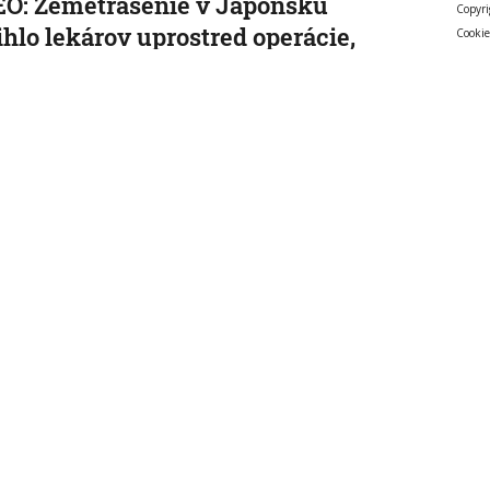
O: Zemetrasenie v Japonsku
Copyri
ihlo lekárov uprostred operácie,
Cookie
enta chránili vlastnými telami
nakrátko prerušili, no keď otrasy skončili, dokončili ho.
 15:01:59
cký kancelár Merz čelí silnejúcej
ike pre štátnickú neschopnosť. Jeho
ra v udržanie jednotnosti klesá
o čakajú v septembri krajinské voľby.
, 14:44:23
etisku v Lipsku našli najmenej dva
y. Podľa prokuratúry ide o závažný
 na nemeckú infraštruktúru