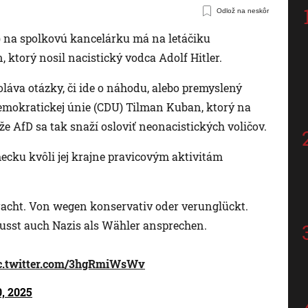
Odlož na neskôr
 na spolkovú kancelárku má na letáčiku
 ktorý nosil nacistický vodca Adolf Hitler.
yvoláva otázky, či ide o náhodu, alebo premyslený
emokratickej únie (CDU) Tilman Kuban, ktorý na
 že AfD sa tak snaží osloviť neonacistických voličov.
cku kvôli jej krajne pravicovým aktivitám
acht. Von wegen konservativ oder verunglückt.
sst auch Nazis als Wähler ansprechen.
c.twitter.com/3hgRmiWsWv
, 2025