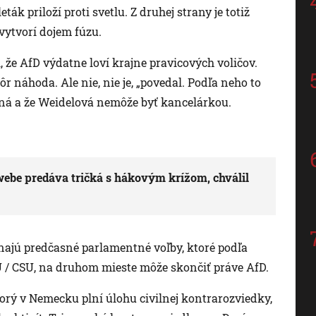
ák priloží proti svetlu. Z druhej strany je totiž
vytvorí dojem fúzu.
 že AfD výdatne loví krajne pravicových voličov.
kôr náhoda. Ale nie, nie je, „povedal. Podľa neho to
eľná a že Weidelová nemôže byť kancelárkou.
ebe predáva tričká s hákovým krížom, chválil
onajú predčasné parlamentné voľby, ktoré podľa
/ CSU, na druhom mieste môže skončiť práve AfD.
orý v Nemecku plní úlohu civilnej kontrarozviedky,