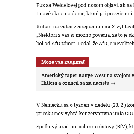
Fúz sa Weidelovej pod nosom objaví, ak sa let
tmavé okno na dome, ktoré pri presvietení 
Kuban na videu zverejnenom na X vyhlásil,
„Niektorí z vás si možno povedia, že to je s
bol od AfD zámer. Dodal, že AfD je nevolit
Môže vás zaujímať
Americký raper Kanye West na svojom w
Hitlera a označil sa za nacistu
V Nemecku sa o týždeň v nedeľu (23. 2.) k
prieskumov vyhrá konzervatívna únia CDU 
Spolkový úrad pre ochranu ústavy (BfV), kt