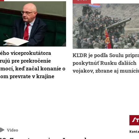
ého viceprokutátora
KĽDR je podľa Soulu prip
rujú pre prekročenie
poskytnúť Rusku ďalších
mocí, keď začal konanie o
vojakov, zbrane aj muníci
om prevrate v krajine
Video
Konta