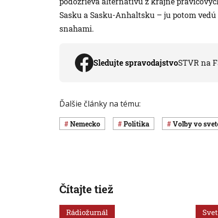
podozrieva alternatívu z krajne pravicovýc
Sasku a Sasku-Anhaltsku – ju potom vedú 
snahami.
Sledujte spravodajstvo
STVR na F
Ďalšie články na tému:
Nemecko
Politika
voľby vo svet
Čítajte tiež
Rádiožurnál
Svet