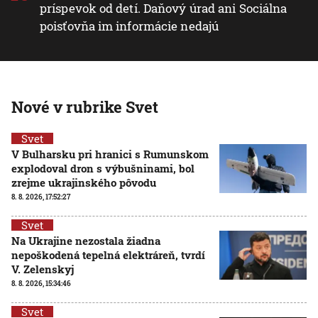
príspevok od detí. Daňový úrad ani Sociálna
poisťovňa im informácie nedajú
Nové v rubrike Svet
Svet
V Bulharsku pri hranici s Rumunskom
explodoval dron s výbušninami, bol
zrejme ukrajinského pôvodu
8. 8. 2026, 17:52:27
Svet
Na Ukrajine nezostala žiadna
nepoškodená tepelná elektráreň, tvrdí
V. Zelenskyj
8. 8. 2026, 15:34:46
Svet