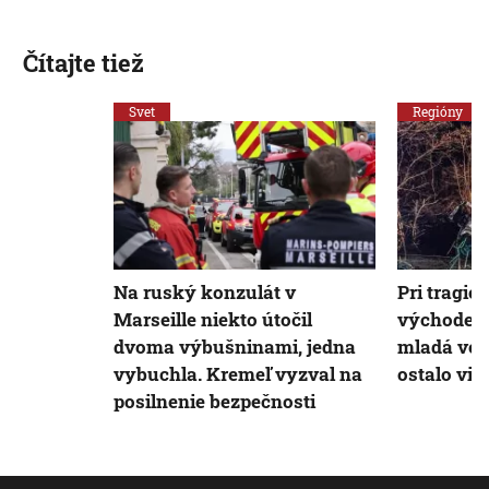
Čítajte tiež
Svet
Regióny
Na ruský konzulát v
Pri tragic
Marseille niekto útočil
východe S
dvoma výbušninami, jedna
mladá vodi
vybuchla. Kremeľ vyzval na
ostalo vis
posilnenie bezpečnosti