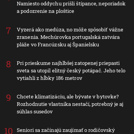
Namiesto oddychu prišli štípance, neporiadok
a podozrenie na ploštice
Vyzerá ako medúza, no môže spôsobiť vážne
zranenia. Mechúrovka portugalská zatvára
pláže vo Francúzsku aj Španielsku
Pri prieskume najhlbšej zatopenej priepasti
sveta sa utopil elitný český potápač. Jeho telo
vytiahli z hĺbky 186 metrov
Chcete klimatizáciu, ale bývate v bytovke?
Rozhodnutie vlastníka nestačí, potrebný je aj
súhlas susedov
Seniori sa začínajú zaujímať o rodičovský