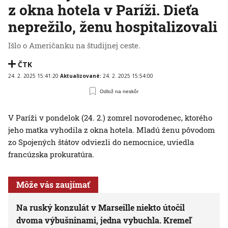
z okna hotela v Paríži. Dieťa
neprežilo, ženu hospitalizovali
Išlo o Američanku na študijnej ceste.
ČTK
24. 2. 2025 15:41:20
Aktualizované:
24. 2. 2025 15:54:00
Odlož na neskôr
V Paríži v pondelok (24. 2.) zomrel novorodenec, ktorého
jeho matka vyhodila z okna hotela. Mladú ženu pôvodom
zo Spojených štátov odviezli do nemocnice, uviedla
francúzska prokuratúra.
Môže vás zaujímať
Na ruský konzulát v Marseille niekto útočil
dvoma výbušninami, jedna vybuchla. Kremeľ