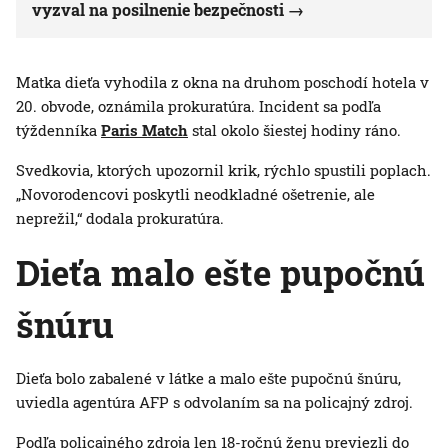
vyzval na posilnenie bezpečnosti
Matka dieťa vyhodila z okna na druhom poschodí hotela v
20. obvode, oznámila prokuratúra. Incident sa podľa
týždenníka
Paris Match
stal okolo šiestej hodiny ráno.
Svedkovia, ktorých upozornil krik, rýchlo spustili poplach.
„Novorodencovi poskytli neodkladné ošetrenie, ale
neprežil,“ dodala prokuratúra.
Dieťa malo ešte pupočnú
šnúru
Dieťa bolo zabalené v látke a malo ešte pupočnú šnúru,
uviedla agentúra AFP s odvolaním sa na policajný zdroj.
Podľa policajného zdroja len 18-ročnú ženu previezli do