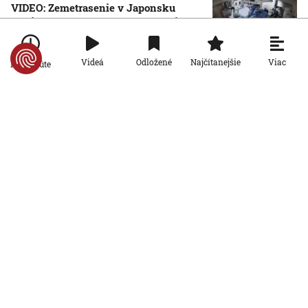
VIDEO: Zemetrasenie v Japonsku
zastihlo lekárov uprostred operácie,
pacienta chránili vlastnými telami
7. 8. 2026, 15:01:59
Viac
Videá
Odložené
Najčítanejšie
Po minúte
Svet
Nemecký kancelár Merz čelí silnejúcej
kritike pre štátnickú neschopnosť.
Jeho dôvera v udržanie jednotnosti
klesá
7. 8. 2026, 14:44:23
Svet
Na letisku v Lipsku našli najmenej dva
drony. Podľa prokuratúry ide o závažný
útok na nemeckú infraštruktúru
7. 8. 2026, 14:43:39
Svet
Vyzerá ako medúza, no môže spôsobiť
vážne zranenia. Mechúrovka
portugalská zatvára pláže vo