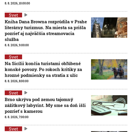
8. 8. 2026, 10:00:00
Svet
Kniha Dana Browna rozprúdila v Prahe
literárny turizmus. Na miesta sa prišla
pozrieť aj najväčšia streamovacia
služba
8. 8. 2026, 9:00:00
Svet
Na Sicílii končia turistami obľúbené
konské povozy. Po rokoch kritiky za
hrozné podmienky sa stratia z ulíc
8. 8. 2026, 8:00:00
Svet
Brno ukrýva pod zemou tajomný
zážitkový labyrint. My sme sa doň išli
pozrieť s kamerou
8. 8. 2026, 7:00:00
Svet