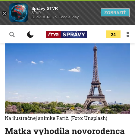
Správy STVR
ZOBRAZIŤ
STVR
BEZPLATNÉ - V Google Play
24
Na ilustračnej snímke Paríž.
(Foto: Unsplash)
Matka vyhodila novorodenca