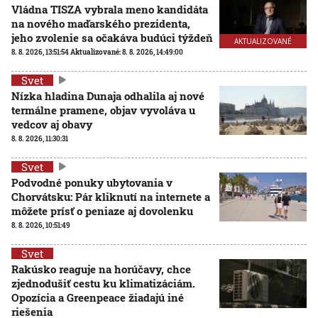
Vládna TISZA vybrala meno kandidáta
na nového maďarského prezidenta,
jeho zvolenie sa očakáva budúci týždeň
AKTUALIZOVANÉ
8. 8. 2026, 13:51:54
Aktualizované:
8. 8. 2026, 14:49:00
Svet
Nízka hladina Dunaja odhalila aj nové
termálne pramene, objav vyvoláva u
vedcov aj obavy
8. 8. 2026, 11:30:31
Svet
Podvodné ponuky ubytovania v
Chorvátsku: Pár kliknutí na internete a
môžete prísť o peniaze aj dovolenku
8. 8. 2026, 10:51:49
Svet
Rakúsko reaguje na horúčavy, chce
zjednodušiť cestu ku klimatizáciám.
Opozícia a Greenpeace žiadajú iné
riešenia