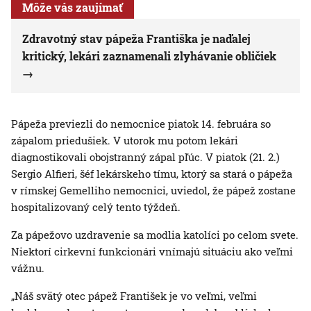
Môže vás zaujímať
Zdravotný stav pápeža Františka je naďalej
kritický, lekári zaznamenali zlyhávanie obličiek
Pápeža previezli do nemocnice piatok 14. februára so
zápalom priedušiek. V utorok mu potom lekári
diagnostikovali obojstranný zápal pľúc. V piatok (21. 2.)
Sergio Alfieri, šéf lekárskeho tímu, ktorý sa stará o pápeža
v rímskej Gemelliho nemocnici, uviedol, že pápež zostane
hospitalizovaný celý tento týždeň.
Za pápežovo uzdravenie sa modlia katolíci po celom svete.
Niektorí cirkevní funkcionári vnímajú situáciu ako veľmi
vážnu.
„Náš svätý otec pápež František je vo veľmi, veľmi