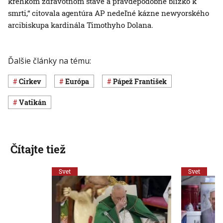
krehkom zdravotnom stave a pravdepodobne blízko k
smrti,“ citovala agentúra AP nedeľné kázne newyorského
arcibiskupa kardinála Timothyho Dolana.
Ďalšie články na tému:
cirkev
Európa
pápež František
Vatikán
Čítajte tiež
Svet
Svet