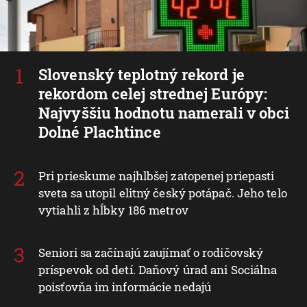
Slovenský teplotný rekord je
rekordom celej strednej Európy:
Najvyššiu hodnotu namerali v obci
Dolné Plachtince
Pri prieskume najhlbšej zatopenej priepasti
sveta sa utopil elitný český potápač. Jeho telo
vytiahli z hĺbky 186 metrov
Seniori sa začínajú zaujímať o rodičovský
príspevok od detí. Daňový úrad ani Sociálna
poisťovňa im informácie nedajú