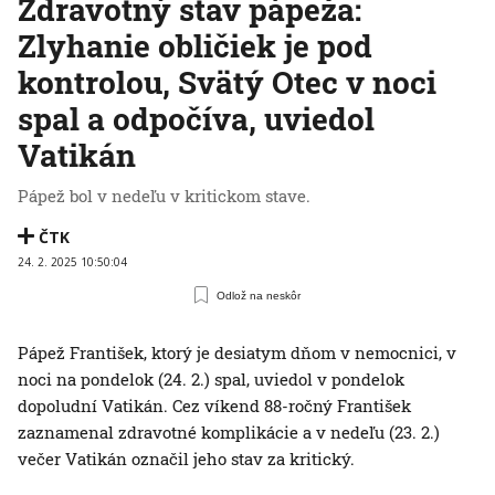
Zdravotný stav pápeža:
Zlyhanie obličiek je pod
kontrolou, Svätý Otec v noci
spal a odpočíva, uviedol
Vatikán
Pápež bol v nedeľu v kritickom stave.
ČTK
24. 2. 2025 10:50:04
Odlož na neskôr
Pápež František, ktorý je desiatym dňom v nemocnici, v
noci na pondelok (24. 2.) spal, uviedol v pondelok
dopoludní Vatikán. Cez víkend 88-ročný František
zaznamenal zdravotné komplikácie a v nedeľu (23. 2.)
večer Vatikán označil jeho stav za kritický.