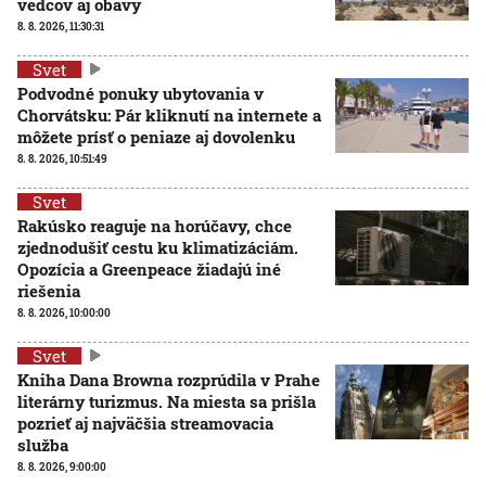
vedcov aj obavy
8. 8. 2026, 11:30:31
Svet
Podvodné ponuky ubytovania v
Chorvátsku: Pár kliknutí na internete a
môžete prísť o peniaze aj dovolenku
8. 8. 2026, 10:51:49
Svet
Rakúsko reaguje na horúčavy, chce
zjednodušiť cestu ku klimatizáciám.
Opozícia a Greenpeace žiadajú iné
riešenia
8. 8. 2026, 10:00:00
Svet
Kniha Dana Browna rozprúdila v Prahe
literárny turizmus. Na miesta sa prišla
pozrieť aj najväčšia streamovacia
služba
8. 8. 2026, 9:00:00