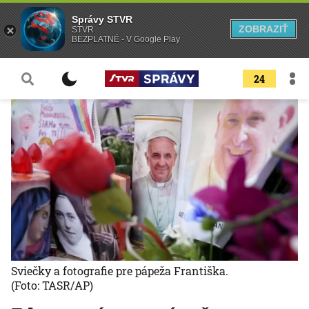
Správy STVR
ZOBRAZIŤ
STVR
BEZPLATNÉ - V Google Play
24
Sviečky a fotografie pre pápeža Františka.
(Foto: TASR/AP)