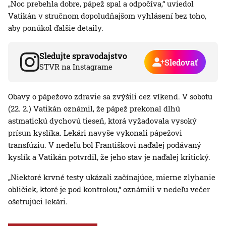
„Noc prebehla dobre, pápež spal a odpočíva,“ uviedol
Vatikán v stručnom dopoludňajšom vyhlásení bez toho,
aby ponúkol ďalšie detaily.
Sledujte spravodajstvo
Sledovať
STVR na Instagrame
Obavy o pápežovo zdravie sa zvýšili cez víkend. V sobotu
(22. 2.) Vatikán oznámil, že pápež prekonal dlhú
astmatickú dychovú tieseň, ktorá vyžadovala vysoký
prísun kyslíka. Lekári navyše vykonali pápežovi
transfúziu. V nedeľu bol Františkovi naďalej podávaný
kyslík a Vatikán potvrdil, že jeho stav je naďalej kritický.
„Niektoré krvné testy ukázali začínajúce, mierne zlyhanie
obličiek, ktoré je pod kontrolou,“ oznámili v nedeľu večer
ošetrujúci lekári.