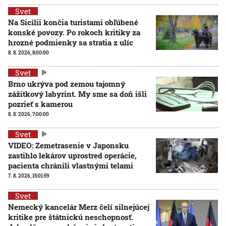
Svet
Na Sicílii končia turistami obľúbené
konské povozy. Po rokoch kritiky za
hrozné podmienky sa stratia z ulíc
8. 8. 2026, 8:00:00
Svet
Brno ukrýva pod zemou tajomný
zážitkový labyrint. My sme sa doň išli
pozrieť s kamerou
8. 8. 2026, 7:00:00
Svet
VIDEO: Zemetrasenie v Japonsku
zastihlo lekárov uprostred operácie,
pacienta chránili vlastnými telami
7. 8. 2026, 15:01:59
Svet
Nemecký kancelár Merz čelí silnejúcej
kritike pre štátnickú neschopnosť.