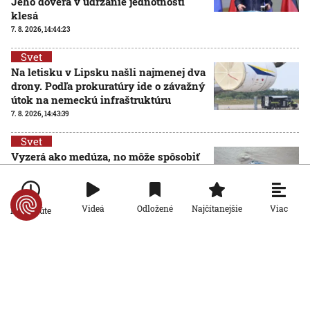
Jeho dôvera v udržanie jednotnosti
klesá
7. 8. 2026, 14:44:23
Svet
Na letisku v Lipsku našli najmenej dva
drony. Podľa prokuratúry ide o závažný
útok na nemeckú infraštruktúru
7. 8. 2026, 14:43:39
Svet
Vyzerá ako medúza, no môže spôsobiť
vážne zranenia. Mechúrovka
portugalská zatvára pláže vo
Francúzsku aj Španielsku
Viac
Videá
Odložené
Najčítanejšie
Po minúte
7. 8. 2026, 13:15:11
Svet
Zmeny vo verejnoprávnych médiách vyvolali v
Maďarsku veľkú pozornosť. Čo sa zmenilo po nástupe
Pétera Magyara?
7. 8. 2026, 11:17:29