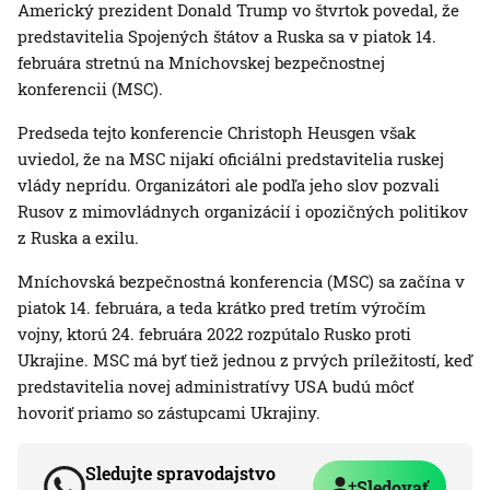
Americký prezident Donald Trump vo štvrtok povedal, že
predstavitelia Spojených štátov a Ruska sa v piatok 14.
februára stretnú na Mníchovskej bezpečnostnej
konferencii (MSC).
Predseda tejto konferencie Christoph Heusgen však
uviedol, že na MSC nijakí oficiálni predstavitelia ruskej
vlády neprídu. Organizátori ale podľa jeho slov pozvali
Rusov z mimovládnych organizácií i opozičných politikov
z Ruska a exilu.
Mníchovská bezpečnostná konferencia (MSC) sa začína v
piatok 14. februára, a teda krátko pred tretím výročím
vojny, ktorú 24. februára 2022 rozpútalo Rusko proti
Ukrajine. MSC má byť tiež jednou z prvých príležitostí, keď
predstavitelia novej administratívy USA budú môcť
hovoriť priamo so zástupcami Ukrajiny.
Sledujte spravodajstvo
Sledovať