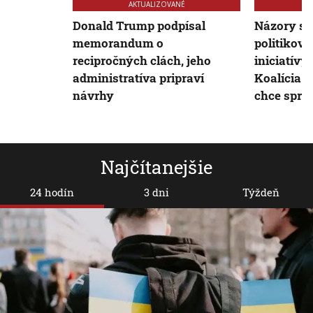
AKTUALIZOVANÉ
Donald Trump podpísal
Názory s
memorandum o
politikov
recipročných clách, jeho
iniciatívy
administratíva pripraví
Koalícia i
návrhy
chce spra
Najčítanejšie
24 hodín
3 dni
Týždeň