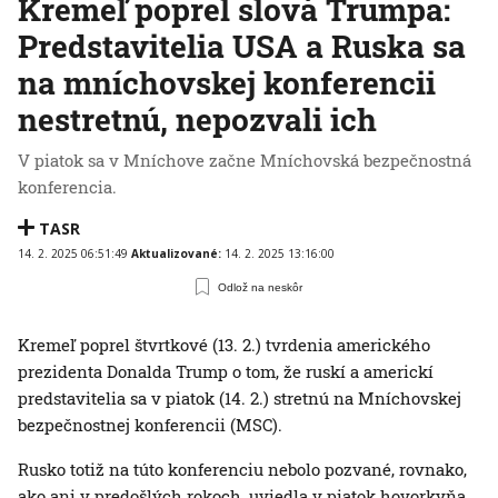
Kremeľ poprel slová Trumpa:
Predstavitelia USA a Ruska sa
na mníchovskej konferencii
nestretnú, nepozvali ich
V piatok sa v Mníchove začne Mníchovská bezpečnostná
konferencia.
TASR
14. 2. 2025 06:51:49
Aktualizované:
14. 2. 2025 13:16:00
Odlož na neskôr
Kremeľ poprel štvrtkové (13. 2.) tvrdenia amerického
prezidenta Donalda Trump o tom, že ruskí a americkí
predstavitelia sa v piatok (14. 2.) stretnú na Mníchovskej
bezpečnostnej konferencii (MSC).
Rusko totiž na túto konferenciu nebolo pozvané, rovnako,
ako ani v predošlých rokoch, uviedla v piatok hovorkyňa