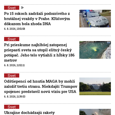
Svet
Po 15 rokoch zadržali podozrivého z
brutálnej vraždy v Prahe. Kľúčovým
dôkazom bola zhoda DNA
6. 8. 2026, 13:51:58
Svet
Pri prieskume najhlbšej zatopenej
priepasti sveta sa utopil elitný český
potápač. Jeho telo vytiahli z hĺbky 186
metrov
6. 8. 2026, 11:52:11
Svet
Odštiepenci od hnutia MAGA by mohli
založiť tretiu stranu. Niekdajší Trumpov
spojenec predstavil novú víziu pre USA
6. 8. 2026, 11:39:53
Svet
Ukrajine dochádzajú rakety