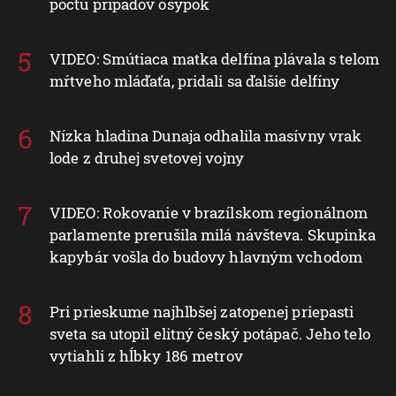
počtu prípadov osýpok
VIDEO: Smútiaca matka delfína plávala s telom
mŕtveho mláďaťa, pridali sa ďalšie delfíny
Nízka hladina Dunaja odhalila masívny vrak
lode z druhej svetovej vojny
VIDEO: Rokovanie v brazílskom regionálnom
parlamente prerušila milá návšteva. Skupinka
kapybár vošla do budovy hlavným vchodom
Pri prieskume najhlbšej zatopenej priepasti
sveta sa utopil elitný český potápač. Jeho telo
vytiahli z hĺbky 186 metrov