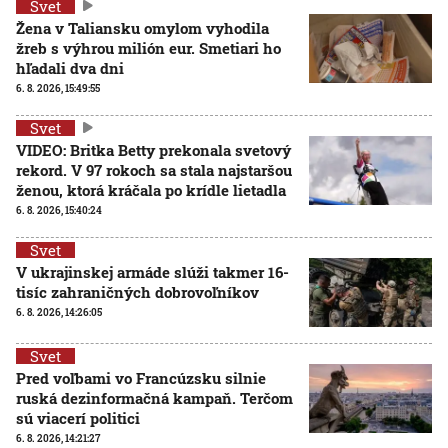
Svet
Žena v Taliansku omylom vyhodila
žreb s výhrou milión eur. Smetiari ho
hľadali dva dni
6. 8. 2026, 15:49:55
Svet
VIDEO: Britka Betty prekonala svetový
rekord. V 97 rokoch sa stala najstaršou
ženou, ktorá kráčala po krídle lietadla
6. 8. 2026, 15:40:24
Svet
V ukrajinskej armáde slúži takmer 16-
tisíc zahraničných dobrovoľníkov
6. 8. 2026, 14:26:05
Svet
Pred voľbami vo Francúzsku silnie
ruská dezinformačná kampaň. Terčom
sú viacerí politici
6. 8. 2026, 14:21:27