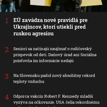
EÚ zavádza nové pravidlá pre
Ukrajincov, ktorí utiekli pred
ruskou agresiou
Seniori sa začínajú zaujímať o rodičovský
príspevok od detí. Daňový úrad ani Sociálna
poisťovňa im informácie nedajú
Na Slovensku padol nový absolútny rekord
teploty vzduchu
Odporca vakcín Robert F. Kennedy mladší
vyzýva na očkovanie. USA čelia rekordnému