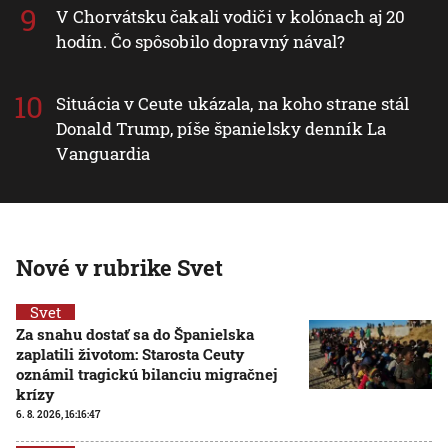
V Chorvátsku čakali vodiči v kolónach aj 20
hodín. Čo spôsobilo dopravný nával?
Situácia v Ceute ukázala, na koho strane stál
Donald Trump, píše španielsky denník La
Vanguardia
Nové v rubrike Svet
Svet
Za snahu dostať sa do Španielska
zaplatili životom: Starosta Ceuty
oznámil tragickú bilanciu migračnej
krízy
6. 8. 2026, 16:16:47