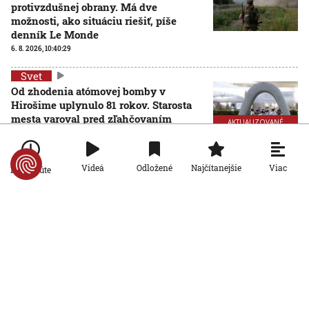
protivzdušnej obrany. Má dve
možnosti, ako situáciu riešiť, píše
denník Le Monde
6. 8. 2026, 10:40:29
Svet
Od zhodenia atómovej bomby v
Hirošime uplynulo 81 rokov. Starosta
mesta varoval pred zľahčovaním
AKTUALIZOVANÉ
neľudskosti jadrových zbraní
6. 8. 2026, 10:39:25
Aktualizované:
6. 8. 2026, 13:10:00
Viac
Videá
Odložené
Najčítanejšie
Po minúte
Svet
Dron s výbušninami, ktorý našli na
letisku, predstavuje novú úroveň
nebezpečenstva, tvrdí nemecký
minister vnútra
6. 8. 2026, 10:17:42
Svet
Pri ruskom bombardovaní Charkovskej
oblasti zahynuli traja ľudia. Rusko hlási