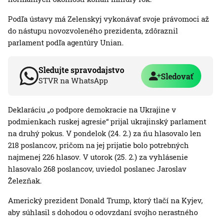
Podľa ústavy má Zelenskyj vykonávať svoje právomoci až
do nástupu novozvoleného prezidenta, zdôraznil
parlament podľa agentúry Unian.
Sledujte spravodajstvo
Sledovať
STVR na WhatsApp
Deklaráciu „o podpore demokracie na Ukrajine v
podmienkach ruskej agresie“ prijal ukrajinský parlament
na druhý pokus. V pondelok (24. 2.) za ňu hlasovalo len
218 poslancov, pričom na jej prijatie bolo potrebných
najmenej 226 hlasov. V utorok (25. 2.) za vyhlásenie
hlasovalo 268 poslancov, uviedol poslanec Jaroslav
Železňak.
Americký prezident Donald Trump, ktorý tlačí na Kyjev,
aby súhlasil s dohodou o odovzdaní svojho nerastného