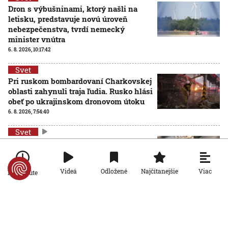
Dron s výbušninami, ktorý našli na
letisku, predstavuje novú úroveň
nebezpečenstva, tvrdí nemecký
minister vnútra
6. 8. 2026, 10:17:42
Svet
Pri ruskom bombardovaní Charkovskej
oblasti zahynuli traja ľudia. Rusko hlási
obeť po ukrajinskom dronovom útoku
6. 8. 2026, 7:54:40
Svet
Ruský dron prenasledoval predajcu
zeleniny v Chersone. Svet to musí
vidieť, apeluje Zelenskyj
Viac
Videá
Odložené
Najčítanejšie
Po minúte
5. 8. 2026, 19:22:05