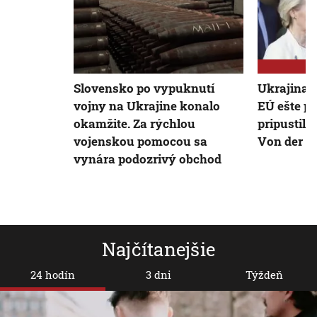
Slovensko po vypuknutí
Ukrajina 
vojny na Ukrajine konalo
EÚ ešte p
okamžite. Za rýchlou
pripustila
vojenskou pomocou sa
Von der L
vynára podozrivý obchod
Najčítanejšie
24 hodín
3 dni
Týždeň