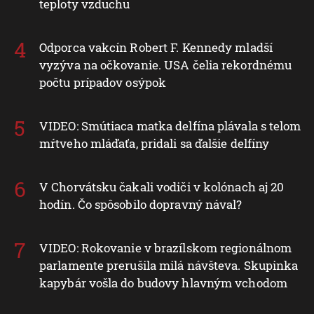
teploty vzduchu
Odporca vakcín Robert F. Kennedy mladší
vyzýva na očkovanie. USA čelia rekordnému
počtu prípadov osýpok
VIDEO: Smútiaca matka delfína plávala s telom
mŕtveho mláďaťa, pridali sa ďalšie delfíny
V Chorvátsku čakali vodiči v kolónach aj 20
hodín. Čo spôsobilo dopravný nával?
VIDEO: Rokovanie v brazílskom regionálnom
parlamente prerušila milá návšteva. Skupinka
kapybár vošla do budovy hlavným vchodom