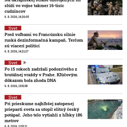
slúži vo vojne takmer 16-tisíc
cudzincov
6. 8. 2026, 14:26:05
Svet
Pred voľbami vo Francúzsku silnie
ruská dezinformačná kampaň. Terčom
sú viacerí politici
6. 8. 2026, 14:21:27
Svet
Po 15 rokoch zadržali podozrivého z
brutálnej vraždy v Prahe. Kľúčovým
dôkazom bola zhoda DNA
6. 8. 2026, 13:51:58
Svet
Pri prieskume najhlbšej zatopenej
priepasti sveta sa utopil elitný český
potápač. Jeho telo vytiahli z hĺbky 186
metrov
6. 8. 2026, 11:52:11