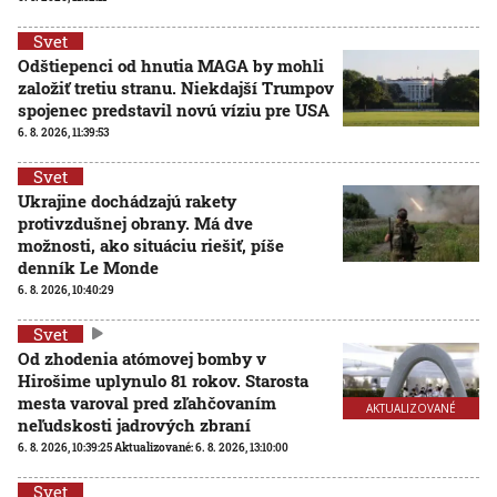
Svet
Odštiepenci od hnutia MAGA by mohli
založiť tretiu stranu. Niekdajší Trumpov
spojenec predstavil novú víziu pre USA
6. 8. 2026, 11:39:53
Svet
Ukrajine dochádzajú rakety
protivzdušnej obrany. Má dve
možnosti, ako situáciu riešiť, píše
denník Le Monde
6. 8. 2026, 10:40:29
Svet
Od zhodenia atómovej bomby v
Hirošime uplynulo 81 rokov. Starosta
mesta varoval pred zľahčovaním
AKTUALIZOVANÉ
neľudskosti jadrových zbraní
6. 8. 2026, 10:39:25
Aktualizované:
6. 8. 2026, 13:10:00
Svet