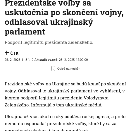
Prezidentské voľby sa
uskutočnia po skončení vojny,
odhlasoval ukrajinský
parlament
Podporil legitimitu prezidenta Zelenského.
ČTK
25. 2. 2025 11:34:10
Aktualizované:
25. 2. 2025 12:00:00
Odlož na neskôr
Prezidentské voľby na Ukrajine sa budú konať po skončení
vojny. Odhlasoval to ukrajinský parlament vo vyhlásení, v
ktorom podporil legitimitu prezidenta Volodymyra
Zelenského. Informujú o tom ukrajinské médiá.
Ukrajina už viac ako tri roky odoláva ruskej agresii, a preto
nemohla usporiadať prezidentské voľby, ktoré by sa za
normálnych okolností konali minulý rok.