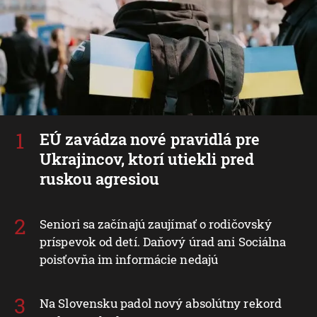
EÚ zavádza nové pravidlá pre
Ukrajincov, ktorí utiekli pred
ruskou agresiou
Seniori sa začínajú zaujímať o rodičovský
príspevok od detí. Daňový úrad ani Sociálna
poisťovňa im informácie nedajú
Na Slovensku padol nový absolútny rekord