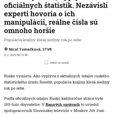
oficiálnych štatistík. Nezávislí
experti hovoria o ich
manipulácii, reálne čísla sú
omnoho horšie
Populácia krajiny klesá siedmy rok po sebe.
Nicol Tomečková
,
STVR
4. 2. 2025 08:15:40
Odlož na neskôr
Rusko vymiera. Ako vyplýva z aktuálnych údajov ruského
štatistického úradu Rosstat, populácia krajiny klesá siedmy
rok po sebe.
Podľa oficiálnych údajov Rusko každoročne stráca vyše
100-tisíc obyvateľov. V
Ranných správach
to uviedol
spolupracovník Slovenskej televízie v Moskve Jiří Just.