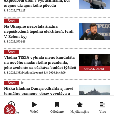
explodoval dron s výbušninami, bol
zrejme ukrajinského pôvodu
8. 8. 2026, 17:52:27
Svet
Na Ukrajine nezostala žiadna
nepoškodená tepelná elektráreň, tvrdí
V. Zelenskyj
8. 8. 2026, 15:34:46
Svet
Vládna TISZA vybrala meno kandidáta
na nového maďarského prezidenta,
jeho zvolenie sa očakáva budúci týždeň
AKTUALIZOVANÉ
8. 8. 2026, 13:51:54
Aktualizované:
8. 8. 2026, 14:49:00
Svet
Nízka hladina Dunaja odhalila aj nové
termálne pramene, objav vyvoláva u
vedcov aj obavy
8. 8. 2026, 11:30:31
Viac
Videá
Odložené
Najčítanejšie
Po minúte