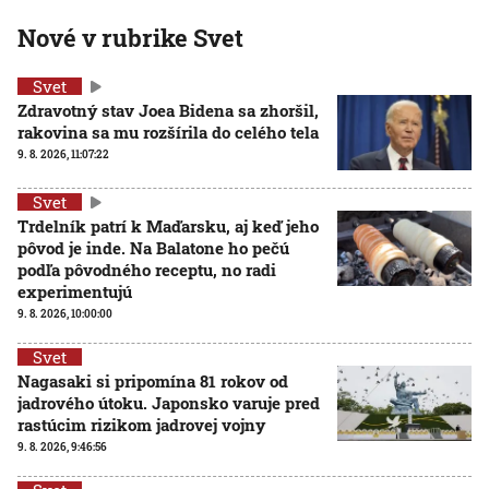
Nové v rubrike Svet
Svet
Zdravotný stav Joea Bidena sa zhoršil,
rakovina sa mu rozšírila do celého tela
9. 8. 2026, 11:07:22
Svet
Trdelník patrí k Maďarsku, aj keď jeho
pôvod je inde. Na Balatone ho pečú
podľa pôvodného receptu, no radi
experimentujú
9. 8. 2026, 10:00:00
Svet
Nagasaki si pripomína 81 rokov od
jadrového útoku. Japonsko varuje pred
rastúcim rizikom jadrovej vojny
9. 8. 2026, 9:46:56