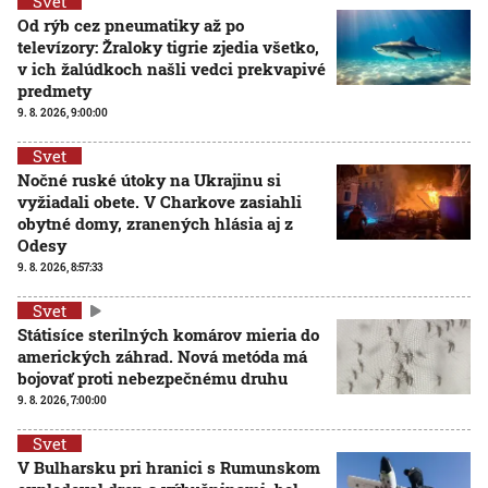
Svet
Od rýb cez pneumatiky až po
televízory: Žraloky tigrie zjedia všetko,
v ich žalúdkoch našli vedci prekvapivé
predmety
9. 8. 2026, 9:00:00
Svet
Nočné ruské útoky na Ukrajinu si
vyžiadali obete. V Charkove zasiahli
obytné domy, zranených hlásia aj z
Odesy
9. 8. 2026, 8:57:33
Svet
Státisíce sterilných komárov mieria do
amerických záhrad. Nová metóda má
bojovať proti nebezpečnému druhu
9. 8. 2026, 7:00:00
Svet
V Bulharsku pri hranici s Rumunskom