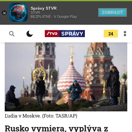
Správy STVR
ZOBRAZIŤ
STVR
BEZPLATNÉ - V Google Play
24
Ľudia v Moskve.
(Foto: TASR/AP)
Rusko vymiera, vyplýva z