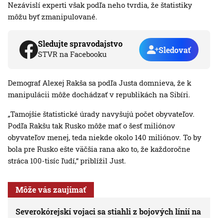
Nezávislí experti však podľa neho tvrdia, že štatistiky
môžu byť zmanipulované.
Sledujte spravodajstvo
Sledovať
STVR na Facebooku
Demograf Alexej Rakša sa podľa Justa domnieva, že k
manipulácii môže dochádzať v republikách na Sibíri.
„Tamojšie štatistické úrady navyšujú počet obyvateľov.
Podľa Rakšu tak Rusko môže mať o šesť miliónov
obyvateľov menej, teda niekde okolo 140 miliónov. To by
bola pre Rusko ešte väčšia rana ako to, že každoročne
stráca 100-tisíc ľudí,“ priblížil Just.
Môže vás zaujímať
Severokórejskí vojaci sa stiahli z bojových línií na