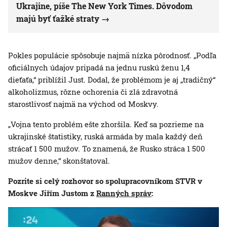
Ukrajine, píše The New York Times. Dôvodom
majú byť ťažké straty
Pokles populácie spôsobuje najmä nízka pôrodnosť. „Podľa
oficiálnych údajov pripadá na jednu ruskú ženu 1,4
dieťaťa,“ priblížil Just. Dodal, že problémom je aj „tradičný“
alkoholizmus, rôzne ochorenia či zlá zdravotná
starostlivosť najmä na východ od Moskvy.
„Vojna tento problém ešte zhoršila. Keď sa pozrieme na
ukrajinské štatistiky, ruská armáda by mala každý deň
strácať 1 500 mužov. To znamená, že Rusko stráca 1 500
mužov denne,“ skonštatoval.
Pozrite si celý rozhovor so spolupracovníkom STVR v
Moskve Jiřím Justom z
Ranných správ
: