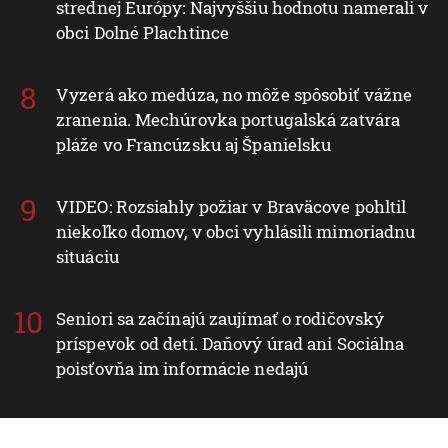
strednej Európy: Najvyššiu hodnotu namerali v
obci Dolné Plachtince
Vyzerá ako medúza, no môže spôsobiť vážne
zranenia. Mechúrovka portugalská zatvára
pláže vo Francúzsku aj Španielsku
VIDEO: Rozsiahly požiar v Braväcove pohltil
niekoľko domov, v obci vyhlásili mimoriadnu
situáciu
Seniori sa začínajú zaujímať o rodičovský
príspevok od detí. Daňový úrad ani Sociálna
poisťovňa im informácie nedajú