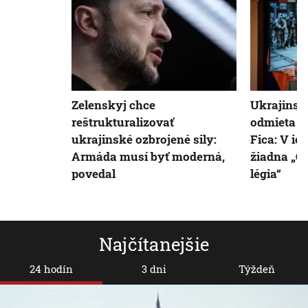
Zelenskyj chce
Ukrajinsk
reštrukturalizovať
odmieta o
ukrajinské ozbrojené sily:
Fica: V ich
Armáda musí byť moderná,
žiadna „G
povedal
légia“
Najčítanejšie
24 hodín
3 dni
Týždeň