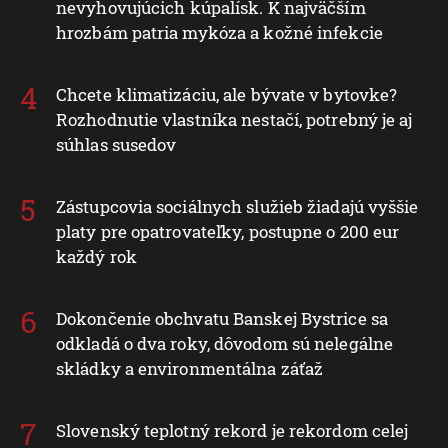
nevyhovujúcich kúpalísk. K najväčším
hrozbám patria mykóza a kožné infekcie
Chcete klimatizáciu, ale bývate v bytovke?
Rozhodnutie vlastníka nestačí, potrebný je aj
súhlas susedov
Zástupcovia sociálnych služieb žiadajú vyššie
platy pre opatrovateľky, postupne o 200 eur
každý rok
Dokončenie obchvatu Banskej Bystrice sa
odkladá o dva roky, dôvodom sú nelegálne
skládky a environmentálna záťaž
Slovenský teplotný rekord je rekordom celej