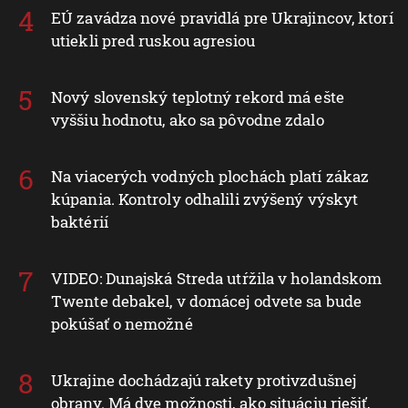
EÚ zavádza nové pravidlá pre Ukrajincov, ktorí
utiekli pred ruskou agresiou
Nový slovenský teplotný rekord má ešte
vyššiu hodnotu, ako sa pôvodne zdalo
Na viacerých vodných plochách platí zákaz
kúpania. Kontroly odhalili zvýšený výskyt
baktérií
VIDEO: Dunajská Streda utŕžila v holandskom
Twente debakel, v domácej odvete sa bude
pokúšať o nemožné
Ukrajine dochádzajú rakety protivzdušnej
obrany. Má dve možnosti, ako situáciu riešiť,