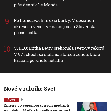
píše denník Le Monde
Po horúčavách hrozia búrky: V desiatich
okresoch večer, v značnej časti Slovenska
počas piatka
VIDEO: Britka Betty prekonala svetový rekord.
V 97 rokoch sa stala najstaršou ženou, ktorá
kráčala po krídle lietadla
Nové v rubrike Svet
Svet
Zmeny vo verejnoprávnych médiách
vyvolali v Maďarsku veľkú pozornosť.