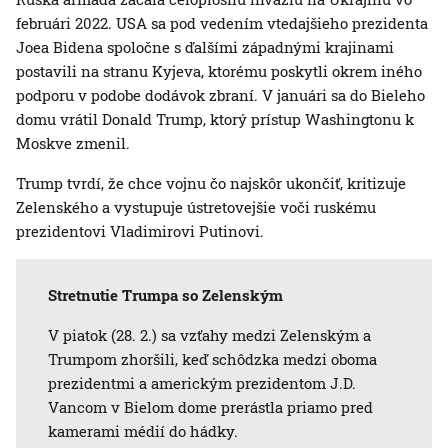
februári 2022. USA sa pod vedením vtedajšieho prezidenta
Joea Bidena spoločne s ďalšími západnými krajinami
postavili na stranu Kyjeva, ktorému poskytli okrem iného
podporu v podobe dodávok zbraní. V januári sa do Bieleho
domu vrátil Donald Trump, ktorý prístup Washingtonu k
Moskve zmenil.
Trump tvrdí, že chce vojnu čo najskôr ukončiť, kritizuje
Zelenského a vystupuje ústretovejšie voči ruskému
prezidentovi Vladimirovi Putinovi.
Stretnutie Trumpa so Zelenským
V piatok (28. 2.) sa vzťahy medzi Zelenským a
Trumpom zhoršili, keď schôdzka medzi oboma
prezidentmi a americkým prezidentom J.D.
Vancom v Bielom dome prerástla priamo pred
kamerami médií do hádky.