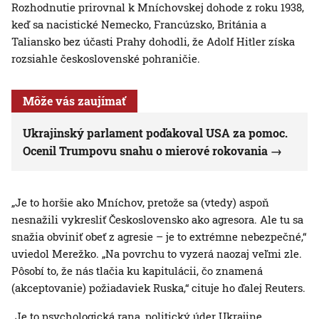
Rozhodnutie prirovnal k Mníchovskej dohode z roku 1938,
keď sa nacistické Nemecko, Francúzsko, Británia a
Taliansko bez účasti Prahy dohodli, že Adolf Hitler získa
rozsiahle československé pohraničie.
Môže vás zaujímať
Ukrajinský parlament poďakoval USA za pomoc.
Ocenil Trumpovu snahu o mierové rokovania
„Je to horšie ako Mníchov, pretože sa (vtedy) aspoň
nesnažili vykresliť Československo ako agresora. Ale tu sa
snažia obviniť obeť z agresie – je to extrémne nebezpečné,“
uviedol Merežko. „Na povrchu to vyzerá naozaj veľmi zle.
Pôsobí to, že nás tlačia ku kapitulácii, čo znamená
(akceptovanie) požiadaviek Ruska,“ cituje ho ďalej Reuters.
„Je to psychologická rana, politický úder Ukrajine,