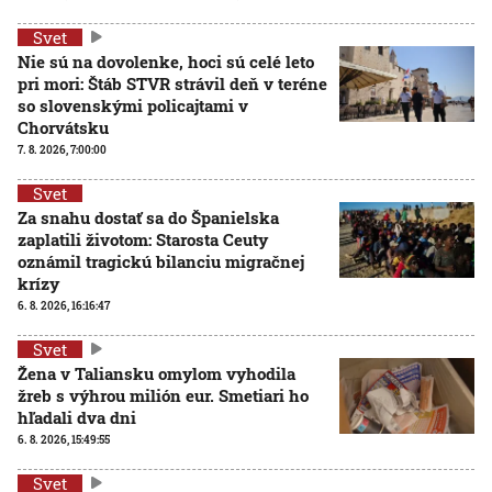
Svet
Nie sú na dovolenke, hoci sú celé leto
pri mori: Štáb STVR strávil deň v teréne
so slovenskými policajtami v
Chorvátsku
7. 8. 2026, 7:00:00
Svet
Za snahu dostať sa do Španielska
zaplatili životom: Starosta Ceuty
oznámil tragickú bilanciu migračnej
krízy
6. 8. 2026, 16:16:47
Svet
Žena v Taliansku omylom vyhodila
žreb s výhrou milión eur. Smetiari ho
hľadali dva dni
6. 8. 2026, 15:49:55
Svet