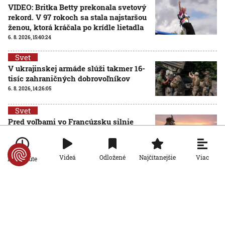
VIDEO: Britka Betty prekonala svetový
rekord. V 97 rokoch sa stala najstaršou
ženou, ktorá kráčala po krídle lietadla
6. 8. 2026, 15:40:24
Svet
V ukrajinskej armáde slúži takmer 16-
tisíc zahraničných dobrovoľníkov
6. 8. 2026, 14:26:05
Svet
Pred voľbami vo Francúzsku silnie
ruská dezinformačná kampaň. Terčom
sú viacerí politici
6. 8. 2026, 14:21:27
Viac
Videá
Odložené
Najčítanejšie
Po minúte
Svet
Po 15 rokoch zadržali podozrivého z
brutálnej vraždy v Prahe. Kľúčovým
dôkazom bola zhoda DNA
6. 8. 2026, 13:51:58