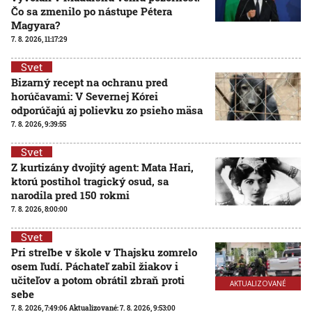
Čo sa zmenilo po nástupe Pétera
Magyara?
7. 8. 2026, 11:17:29
Svet
Bizarný recept na ochranu pred
horúčavami: V Severnej Kórei
odporúčajú aj polievku zo psieho mäsa
7. 8. 2026, 9:39:55
Svet
Z kurtizány dvojitý agent: Mata Hari,
ktorú postihol tragický osud, sa
narodila pred 150 rokmi
7. 8. 2026, 8:00:00
Svet
Pri streľbe v škole v Thajsku zomrelo
osem ľudí. Páchateľ zabil žiakov i
učiteľov a potom obrátil zbraň proti
AKTUALIZOVANÉ
sebe
7. 8. 2026, 7:49:06
Aktualizované:
7. 8. 2026, 9:53:00