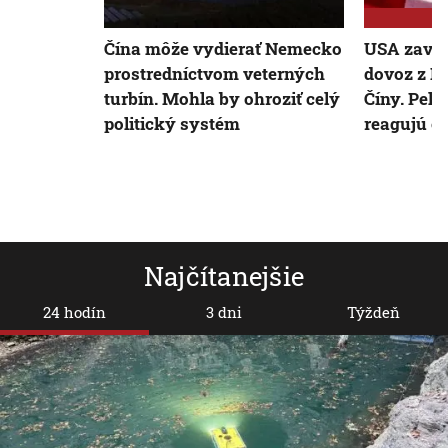
Čína môže vydierať Nemecko
USA zavied
prostredníctvom veterných
dovoz z K
turbín. Mohla by ohroziť celý
Číny. Pek
politický systém
reagujú o
Najčítanejšie
24 hodín
3 dni
Týždeň