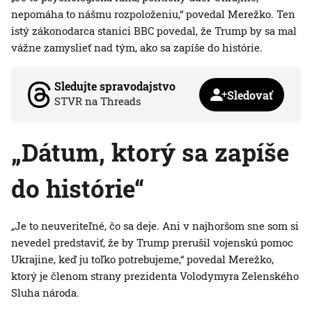
nepomáha to nášmu rozpoloženiu,“ povedal Merežko. Ten
istý zákonodarca stanici BBC povedal, že Trump by sa mal
vážne zamyslieť nad tým, ako sa zapíše do histórie.
Sledujte spravodajstvo
Sledovať
STVR na Threads
„Dátum, ktorý sa zapíše
do histórie“
„Je to neuveriteľné, čo sa deje. Ani v najhoršom sne som si
nevedel predstaviť, že by Trump prerušil vojenskú pomoc
Ukrajine, keď ju toľko potrebujeme,“ povedal Merežko,
ktorý je členom strany prezidenta Volodymyra Zelenského
Sluha národa.