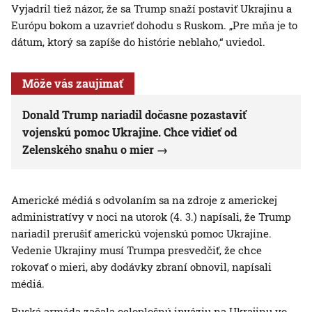
Vyjadril tiež názor, že sa Trump snaží postaviť Ukrajinu a
Európu bokom a uzavrieť dohodu s Ruskom. „Pre mňa je to
dátum, ktorý sa zapíše do histórie neblaho,“ uviedol.
Môže vás zaujímať
Donald Trump nariadil dočasne pozastaviť
vojenskú pomoc Ukrajine. Chce vidieť od
Zelenského snahu o mier
Americké médiá s odvolaním sa na zdroje z americkej
administratívy v noci na utorok (4. 3.) napísali, že Trump
nariadil prerušiť americkú vojenskú pomoc Ukrajine.
Vedenie Ukrajiny musí Trumpa presvedčiť, že chce
rokovať o mieri, aby dodávky zbraní obnovil, napísali
médiá.
Ruská armáda začala celoplošnú inváziu na Ukrajinu vo