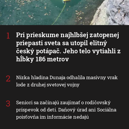
Pri prieskume najhlbšej zatopenej
priepasti sveta sa utopil elitný
český potápač. Jeho telo vytiahli z
hĺbky 186 metrov
Nízka hladina Dunaja odhalila masívny vrak
lode z druhej svetovej vojny
Seniori sa začínajú zaujímať o rodičovský
príspevok od detí. Daňový úrad ani Sociálna
poisťovňa im informácie nedajú