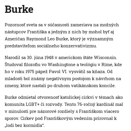
Burke
Pozornosť sveta sa v súčasnosti zameriava na možných
nástupcov Františka a jedným z nich by mohol byť aj
Američan Raymond Leo Burke, ktorý je významným
predstaviteľom sociálneho konzervativizmu.
Narodil sa 30. júna 1948 v americkom štáte Wisconsin.
Študoval filozofiu vo Washingtone a teológiu v Ríme, kde
ho v roku 1975 pápež Pavol VI. vysvätil sa kňaza. Od
mladosti bol známy negatívnym postojom k návrhom na
zmeny, ktoré nastali po druhom vatikánskom koncile.
Burke odmietal otvorenosť katolíckej cirkvi v témach ako
komunita LGBT+ či rozvody. Tento 76-ročný kardinál mal
v minulosti pre názorové rozdiely s Františkom viacero
sporov. Cirkev pod Františkovým vedením prirovnal k
„lodi bez kormidla“.