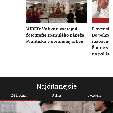
VIDEO: Vatikán zverejnil
Slovensko
fotografie zosnulého pápeža
Do pohreb
Františka v otvorenej rakve
rozozvuči
Štátne vl
na pol žrd
Najčítanejšie
24 hodín
3 dni
Týždeň