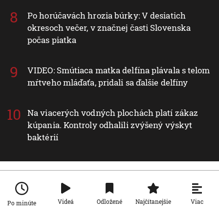
Po horúčavách hrozia búrky: V desiatich
okresoch večer, v značnej časti Slovenska
počas piatka
VIDEO: Smútiaca matka delfína plávala s telom
mŕtveho mláďaťa, pridali sa ďalšie delfíny
Na viacerých vodných plochách platí zákaz
kúpania. Kontroly odhalili zvýšený výskyt
baktérií
Nové v rubrike Svet
Viac
Videá
Odložené
Najčítanejšie
Po minúte
Svet