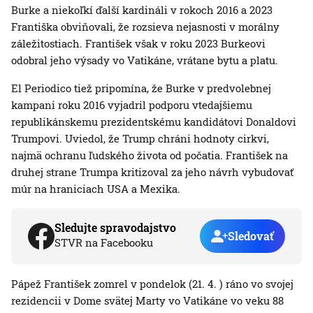
Burke a niekoľkí ďalší kardináli v rokoch 2016 a 2023
Františka obviňovali, že rozsieva nejasnosti v morálny
záležitostiach. František však v roku 2023 Burkeovi
odobral jeho výsady vo Vatikáne, vrátane bytu a platu.
El Periodico tiež pripomína, že Burke v predvolebnej
kampani roku 2016 vyjadril podporu vtedajšiemu
republikánskemu prezidentskému kandidátovi Donaldovi
Trumpovi. Uviedol, že Trump chráni hodnoty cirkvi,
najmä ochranu ľudského života od počatia. František na
druhej strane Trumpa kritizoval za jeho návrh vybudovať
múr na hraniciach USA a Mexika.
Sledujte spravodajstvo
Sledovať
STVR na Facebooku
Pápež František zomrel v pondelok (21. 4. ) ráno vo svojej
rezidencii v Dome svätej Marty vo Vatikáne vo veku 88