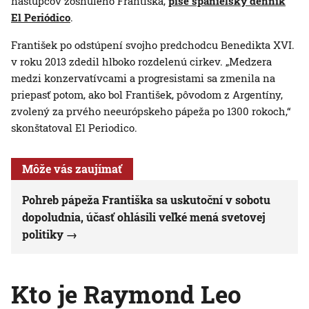
nástupcov zosnulého Františka,
píše španielsky denník
El Periódico
.
František po odstúpení svojho predchodcu Benedikta XVI.
v roku 2013 zdedil hlboko rozdelenú cirkev. „Medzera
medzi konzervatívcami a progresistami sa zmenila na
priepasť potom, ako bol František, pôvodom z Argentíny,
zvolený za prvého neeurópskeho pápeža po 1300 rokoch,“
skonštatoval El Periodico.
Môže vás zaujímať
Pohreb pápeža Františka sa uskutoční v sobotu
dopoludnia, účasť ohlásili veľké mená svetovej
politiky
Kto je Raymond Leo