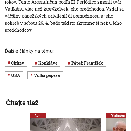
rokov. Tento Argentínčan podľa El Periódico zmenil tvár
Vatikánu viac než ktorýkoľvek jeho predchodca. Vzdal sa
väčšiny pápežských privilégií či pompéznosti a jeho
pohreb v sobotu 26. 4. bude takisto skromnejší než u jeho
predchodcov.
Ďalšie články na tému:
cirkev
Konkláve
pápež František
USA
Voľba pápeža
Čítajte tiež
Svet
Rádiožurnál