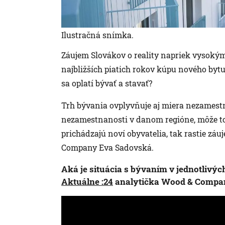
Ilustračná snímka.
Záujem Slovákov o reality napriek vysoký
najbližších piatich rokov kúpu nového bytu
sa oplatí bývať a stavať?
Trh bývania ovplyvňuje aj miera nezamest
nezamestnanosti v danom regióne, môže to 
prichádzajú noví obyvatelia, tak rastie záuj
Company Eva Sadovská.
Aká je situácia s bývaním v jednotlivýc
Aktuálne :24
analytička Wood & Compa