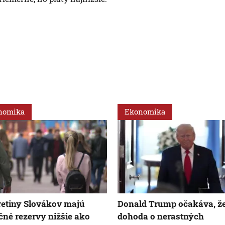
nomika
Ekonomika
retiny Slovákov majú
Donald Trump očakáva, ž
čné rezervy nižšie ako
dohoda o nerastných