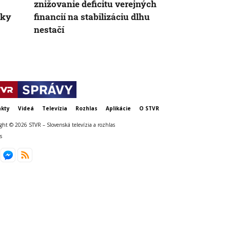
znižovanie deficitu verejných
na Ukrajine.
vky
financií na stabilizáciu dlhu
najviac ohr
nestačí
kty
Videá
Televízia
Rozhlas
Aplikácie
O STVR
ght © 2026 STVR – Slovenská televízia a rozhlas
s