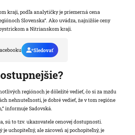
om kraji, podľa analytičky je priemerná cena
regiónoch Slovenska“. Ako uvádza, najnižšie ceny
ystrickom a Nitrianskom kraji.
acebooku
Sledovať
dostupnejšie?
tlivých regiónoch je dôležité vedieť, čo si za mzdu
h nehnuteľností, je dobré vedieť, že v tom regióne
,“ informuje Sadovská.
a, sú to tzv. ukazovatele cenovej dostupnosti.
e uchopiteľný, ale zároveň aj pochopiteľný, je