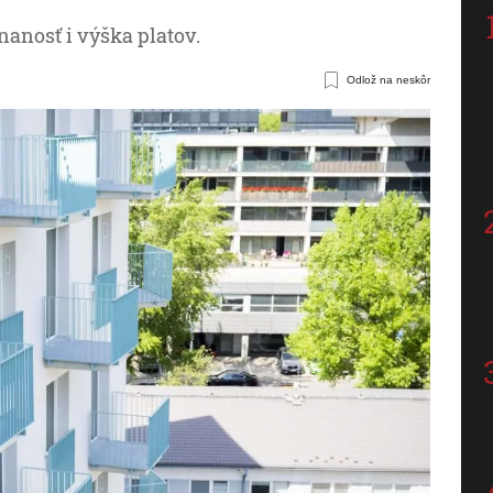
anosť i výška platov.
Odlož na neskôr