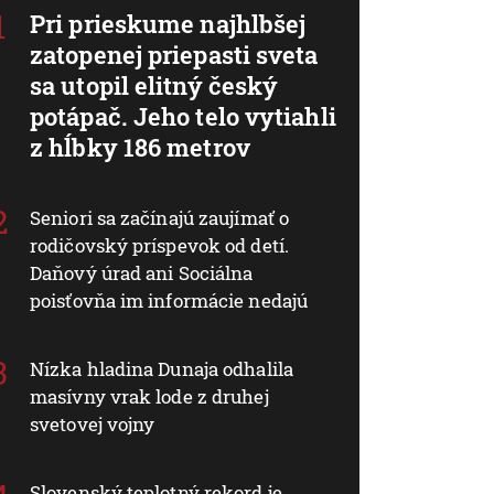
Pri prieskume najhlbšej
zatopenej priepasti sveta
sa utopil elitný český
potápač. Jeho telo vytiahli
z hĺbky 186 metrov
Seniori sa začínajú zaujímať o
rodičovský príspevok od detí.
Daňový úrad ani Sociálna
poisťovňa im informácie nedajú
Nízka hladina Dunaja odhalila
masívny vrak lode z druhej
svetovej vojny
Slovenský teplotný rekord je