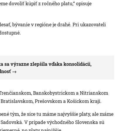
me dovoliť kúpiť z ročného platu,“ opisuje
sať, bývanie v regióne je drahé. Pri ukazovateli
 dostupné.
a sa výrazne zlepšila vďaka konsolidácii,
dnosť
 Trenčianskom, Banskobystrickom a Nitrianskom
v Bratislavskom, Prešovskom a Košickom kraji.
obené tým, že síce tu máme najvyššie platy, ale máme
a Sadovská. V prípade východného Slovenska sú
riemerné, no platy najnižšie.