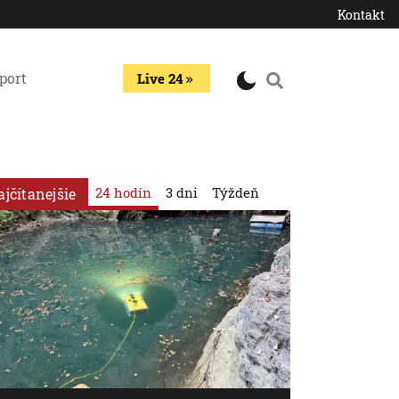
Kontakt
port
Live 24
24 hodín
3 dni
Týždeň
ajčítanejšie