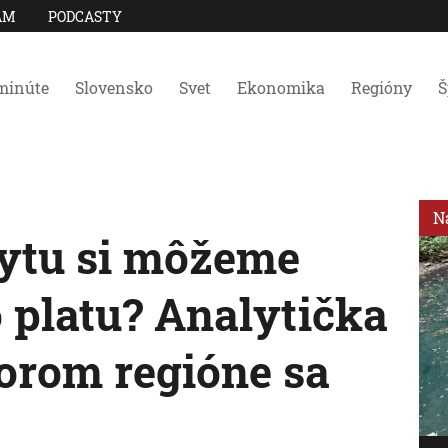
AM
PODCASTY
minúte
Slovensko
Svet
Ekonomika
Regióny
Š
N
ytu si môžeme
 platu? Analytička
torom regióne sa