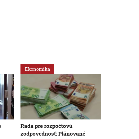
Ekonomika
Svet
e
Rada pre rozpočtovú
OSN pre ned
zodpovednosť: Plánované
obmedzí hu