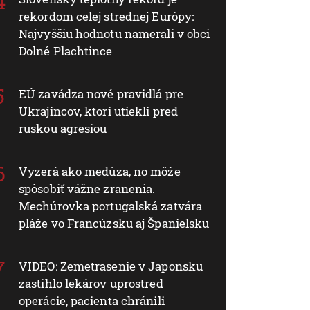
rekordom celej strednej Európy:
Najvyššiu hodnotu namerali v obci
Dolné Plachtince
EÚ zavádza nové pravidlá pre
Ukrajincov, ktorí utiekli pred
ruskou agresiou
Vyzerá ako medúza, no môže
spôsobiť vážne zranenia.
Mechúrovka portugalská zatvára
pláže vo Francúzsku aj Španielsku
VIDEO: Zemetrasenie v Japonsku
zastihlo lekárov uprostred
operácie, pacienta chránili