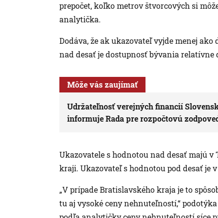
prepočet, koľko metrov štvorcových si môže
analytička.
Dodáva, že ak ukazovateľ vyjde menej ako de
nad desať je dostupnosť bývania relatívne
Môže vás zaujímať
Udržateľnosť verejných financií Slovensk
informuje Rada pre rozpočtovú zodpove
Ukazovatele s hodnotou nad desať majú v
kraji. Ukazovateľ s hodnotou pod desať je 
„V prípade Bratislavského kraja je to spôs
tu aj vysoké ceny nehnuteľností,“ podotýk
podľa analytičky ceny nehnuteľností síce p