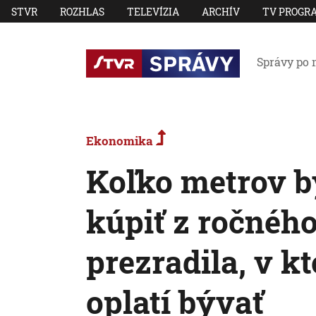
STVR
ROZHLAS
TELEVÍZIA
ARCHÍV
TV PROGR
Správy po 
Ekonomika
Koľko metrov b
kúpiť z ročného
prezradila, v k
oplatí bývať