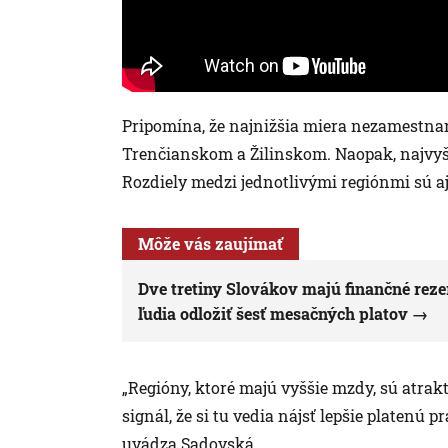
Pripomína, že najnižšia miera nezamestnano
Trenčianskom a Žilinskom. Naopak, najvyšš
Rozdiely medzi jednotlivými regiónmi sú a
Môže vás zaujímať
Dve tretiny Slovákov majú finančné rezer
ľudia odložiť šesť mesačných platov
„Regióny, ktoré majú vyššie mzdy, sú atraktí
signál, že si tu vedia nájsť lepšie platenú 
uvádza Sadovská.