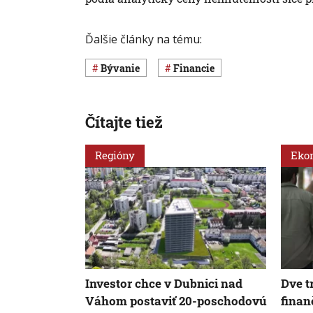
Ďalšie články na tému:
Bývanie
Financie
Čítajte tiež
Regióny
Eko
Investor chce v Dubnici nad
Dve t
Váhom postaviť 20-poschodovú
finan