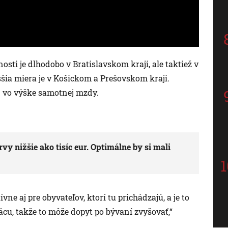
sti je dlhodobo v Bratislavskom kraji, ale taktiež v
ia miera je v Košickom a Prešovskom kraji.
j vo výške samotnej mzdy.
vy nižšie ako tisíc eur. Optimálne by si mali
vne aj pre obyvateľov, ktorí tu prichádzajú, a je to
prácu, takže to môže dopyt po bývaní zvyšovať,“