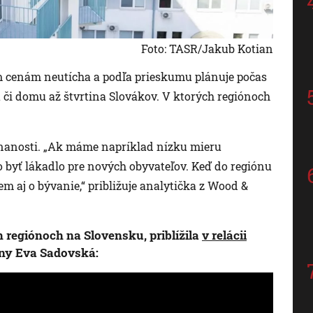
Foto: TASR/Jakub Kotian
m cenám neutícha a podľa prieskumu plánuje počas
 či domu až štvrtina Slovákov. V ktorých regiónoch
nanosti. „Ak máme napríklad nízku mieru
byť lákadlo pre nových obyvateľov. Keď do regiónu
em aj o bývanie,“ približuje analytička z Wood &
h regiónoch na Slovensku, priblížila
v relácii
ny Eva Sadovská: