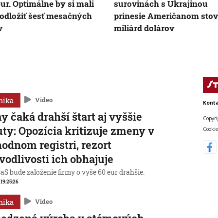
 eur. Optimálne by si mali
surovinách s Ukrajinou
 odložiť šesť mesačných
prinesie Američanom sto
v
miliárd dolárov
mika
Video
Konta
y čaká drahší štart aj vyššie
Copyri
ty: Opozícia kritizuje zmeny v
Cookie
odnom registri, rezort
vodlivosti ich obhajuje
aS bude založenie firmy o vyše 60 eur drahšie.
, 19:25:26
mika
Video