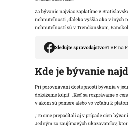
Za bývanie najviac zaplatíme v Bratislavsk
nehnuteľnosti „ďaleko vyššia ako v iných 
nehnuteľností sú v Trenčianskom, Banskob
Sledujte spravodajstvo
STVR na F
Kde je bývanie naj
Pri porovnávaní dostupnosti bývania v jedno
dokážeme kúpiť. „Keď sa rozprávame o cenác
v akom sú pomere alebo vo vzťahu k platom
„To sme prepočítali aj v prípade cien bývani
Jedným zo zaujímavých ukazovateľov, ktorý j