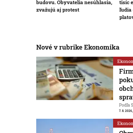
budovu. Obyvatelia nesúhlasia,
tisíc
zvažujú aj protest
ľudia
plato
Nové v rubrike Ekonomika
Ekono
Firm
poku
obch
spra
Podľa S
7. 8. 2026
Ekono