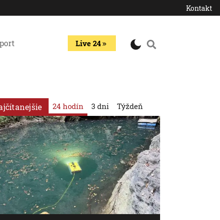
Kontakt
port
Live 24
24 hodín
3 dni
Týždeň
ajčítanejšie