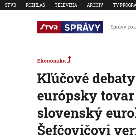
STVR
ROZHLAS
TELEVÍZIA
ARCHÍV
TV PROGR
Správy po 
Ekonomika
Kľúčové debaty 
európsky tovar
slovenský euro
Šefčovičovi ver