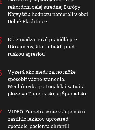
rekordom celej strednej Európy:
Najvyššiu hodnotu namerali v obci
Dolné Plachtince
EÚ zavádza nové pravidlá pre
Ukrajincov, ktorí utiekli pred
ruskou agresiou
Vyzerá ako medúza, no môže
spôsobiť vážne zranenia.
Mechúrovka portugalská zatvára
pláže vo Francúzsku aj Španielsku
VIDEO: Zemetrasenie v Japonsku
zastihlo lekárov uprostred
operácie, pacienta chránili