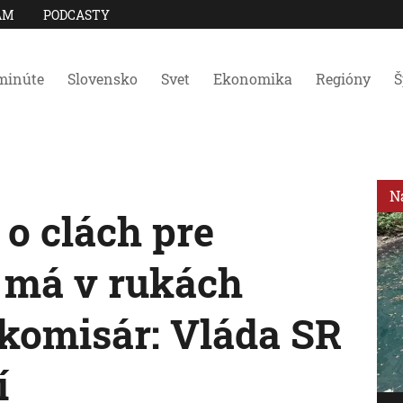
AM
PODCASTY
minúte
Slovensko
Svet
Ekonomika
Regióny
Š
N
o clách pre
 má v rukách
komisár: Vláda SR
í