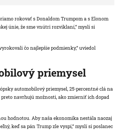
el priamo rokovať s Donaldom Trumpom a s Elonom
j únie, že sme vnútri rozviklaní,“ myslí si
 vyrokovali čo najlepšie podmienky,“ uviedol
obilový priemysel
rópsky automobilový priemysel, 25-percentné clá na
ici preto navrhujú možnosti, ako zmierniť ich dopad
danou hodnotou. Aby naša ekonomika nestála naozaj
teľný, keď sa pán Trump zle vyspí,“ myslí si poslanec