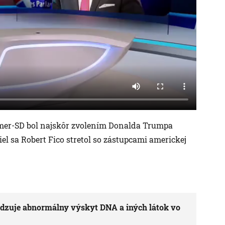
 Smer-SD bol najskôr zvolením Donalda Trumpa
l sa Robert Fico stretol so zástupcami americkej
vrdzuje abnormálny výskyt DNA a iných látok vo