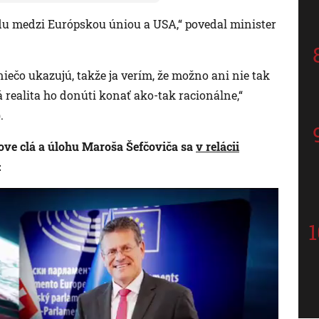
du medzi Európskou úniou a USA,“ povedal minister
niečo ukazujú, takže ja verím, že možno ani nie tak
 realita ho donúti konať ako-tak racionálne,“
.
ve clá a úlohu Maroša Šefčoviča sa
v relácii
: