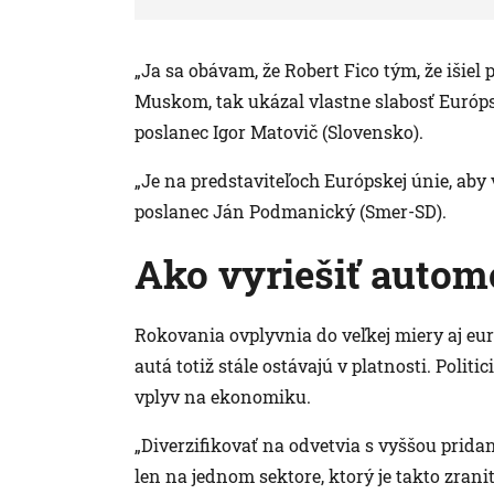
„Ja sa obávam, že Robert Fico tým, že iši
Muskom, tak ukázal vlastne slabosť Európske
poslanec Igor Matovič (Slovensko).
„Je na predstaviteľoch Európskej únie, aby
poslanec Ján Podmanický (Smer-SD).
Ako vyriešiť autom
Rokovania ovplyvnia do veľkej miery aj eu
autá totiž stále ostávajú v platnosti. Polit
vplyv na ekonomiku.
„Diverzifikovať na odvetvia s vyššou pri
len na jednom sektore, ktorý je takto zrani