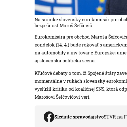
Na snímke slovenský eurokomisár pre obc
bezpečnosť Maroš Šefčovič.
Eurokomisára pre obchod Maroša Šefčoviča 
pondelok (14. 4.) bude rokovať s americ
na automobily a iný tovar z Európskej únie
aj slovenská politická scéna.
Kľúčové debaty o tom, či Spojené štáty zav
momentálne v rukách slovenský eurokomisá
vyslúžil kritiku od koaličnej SNS, ktorá od
Marošovi Šefčovičovi verí.
Sledujte spravodajstvo
STVR na F