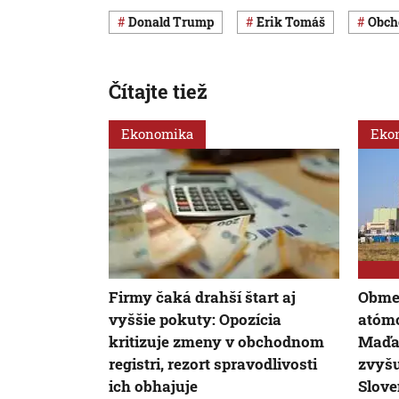
Donald Trump
Erik Tomáš
obc
Čítajte tiež
Ekonomika
Eko
Firmy čaká drahší štart aj
Obme
vyššie pokuty: Opozícia
atómo
kritizuje zmeny v obchodnom
Maďa
registri, rezort spravodlivosti
zvyšu
ich obhajuje
Slov