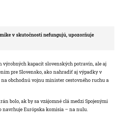
mike v skutočnosti nefungujú, upozorňuje
m výrobných kapacít slovenských potravín, ale aj
ením pre Slovensko, ako nahradiť aj výpadky v
l na obchodnú vojnu minister cestovného ruchu a
strán bolo, ak by sa vzájomné clá medzi Spojenými
to navrhuje Európska komisia – na nulu.