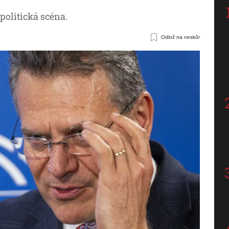
politická scéna.
Odlož na neskôr