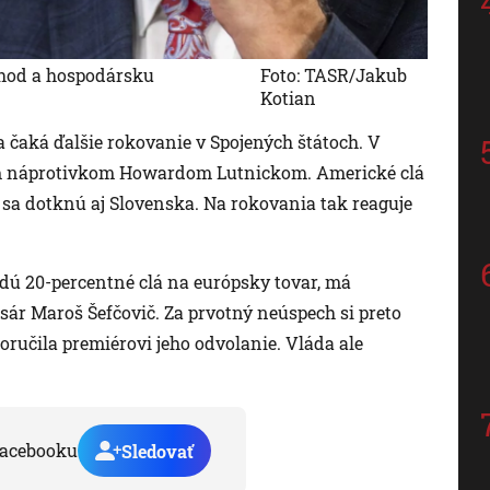
hod a hospodársku
Foto: TASR/Jakub
Kotian
čaká ďalšie rokovanie v Spojených štátoch. V
kým náprotivkom Howardom Lutnickom. Americké clá
 sa dotknú aj Slovenska. Na rokovania tak reaguje
edú 20-percentné clá na európsky tovar, má
r Maroš Šefčovič. Za prvotný neúspech si preto
poručila premiérovi jeho odvolanie. Vláda ale
acebooku
Sledovať