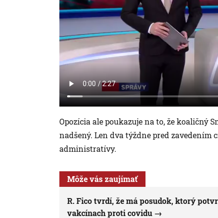
Opozícia ale poukazuje na to, že koaličný
nadšený. Len dva týždne pred zavedením cie
administratívy.
Môže vás zaujímať
R. Fico tvrdí, že má posudok, ktorý pot
vakcínach proti covidu