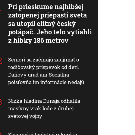
Pri prieskume najhlbšej
zatopenej priepasti sveta
sa utopil elitný český
potápač. Jeho telo vytiahli
z hĺbky 186 metrov
Seniori sa začínajú zaujímať o
rodičovský príspevok od detí.
Daňový úrad ani Sociálna
poisťovňa im informácie nedajú
Nízka hladina Dunaja odhalila
masívny vrak lode z druhej
svetovej vojny
Slovenský teplotný rekord je