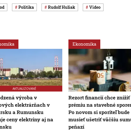
hod
Politika
Rudolf Huliak
Video
nomika
Ekonomika
AKTUALIZOVANÉ
dzená výroba v
Rezort financií chce znížiť
vých elektrárňach v
prémiu na stavebné sporen
rsku a Rumunsku
Po novom si sporiteľ bude
je ceny elektriny aj na
musieť ušetriť väčšiu sum
ensku
peňazí