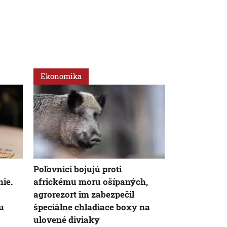
Ekonomika
Ekonomika
Poľovníci bojujú proti
Spotrebitelia
ie.
africkému moru ošípaných,
už menej: Va
agrorezort im zabezpečil
niekoľkoro
u
špeciálne chladiace boxy na
ulovené diviaky