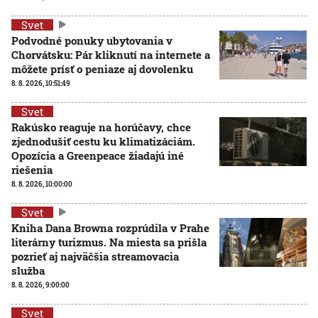
Svet
Podvodné ponuky ubytovania v
Chorvátsku: Pár kliknutí na internete a
môžete prísť o peniaze aj dovolenku
8. 8. 2026, 10:51:49
Svet
Rakúsko reaguje na horúčavy, chce
zjednodušiť cestu ku klimatizáciám.
Opozícia a Greenpeace žiadajú iné
riešenia
8. 8. 2026, 10:00:00
Svet
Kniha Dana Browna rozprúdila v Prahe
literárny turizmus. Na miesta sa prišla
pozrieť aj najväčšia streamovacia
služba
8. 8. 2026, 9:00:00
Svet