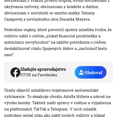
obvineniam z vraždy prvého stupňa, dvom obvineniam z
ukrývania mŕtvoly, obvineniam z krádeže a ďalším
obvineniam v súvislosti so smrťou matky Tatiany
Casapovej a nevlastného otca Donalda Mayera.
Federálne orgány, ktoré preverili správy mladíka tvrdia, že
rodičov zabil s cieľom „získať finančné prostriedky a
autonómiu nevyhnutnú“ na zabitie prezidenta s cieľom
destabilizovať vládu Spojených štátov a „zachrániť bielu
rasu“.
Sledujte spravodajstvo
Sledovať
STVR na Facebooku
Úrady objavili mladíkovo trojstranové antisemitské
vyhlásenie. To obsahuje chválu Adolfa Hitlera a návod na
výrobu bomby. Taktiež našli správy v ruštine a vyjadrenia
na platformách TikTok a Telegram. V nich mladík
podrobne opísal plán ako zabiť svojich rodičov a hlásal