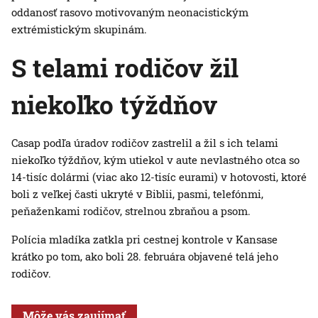
oddanosť rasovo motivovaným neonacistickým
extrémistickým skupinám.
S telami rodičov žil
niekoľko týždňov
Casap podľa úradov rodičov zastrelil a žil s ich telami
niekoľko týždňov, kým utiekol v aute nevlastného otca so
14-tisíc dolármi (viac ako 12-tisíc eurami) v hotovosti, ktoré
boli z veľkej časti ukryté v Biblii, pasmi, telefónmi,
peňaženkami rodičov, strelnou zbraňou a psom.
Polícia mladíka zatkla pri cestnej kontrole v Kansase
krátko po tom, ako boli 28. februára objavené telá jeho
rodičov.
Môže vás zaujímať