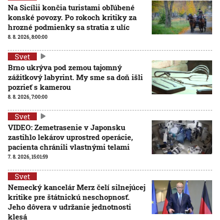
Na Sicílii končia turistami obľúbené
konské povozy. Po rokoch kritiky za
hrozné podmienky sa stratia z ulíc
8. 8. 2026, 8:00:00
Svet
Brno ukrýva pod zemou tajomný
zážitkový labyrint. My sme sa doň išli
pozrieť s kamerou
8. 8. 2026, 7:00:00
Svet
VIDEO: Zemetrasenie v Japonsku
zastihlo lekárov uprostred operácie,
pacienta chránili vlastnými telami
7. 8. 2026, 15:01:59
Svet
Nemecký kancelár Merz čelí silnejúcej
kritike pre štátnickú neschopnosť.
Jeho dôvera v udržanie jednotnosti
klesá