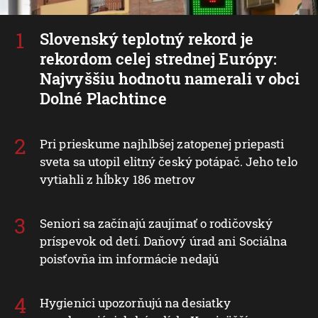
Slovenský teplotný rekord je
rekordom celej strednej Európy:
Najvyššiu hodnotu namerali v obci
Dolné Plachtince
Pri prieskume najhlbšej zatopenej priepasti
sveta sa utopil elitný český potápač. Jeho telo
vytiahli z hĺbky 186 metrov
Seniori sa začínajú zaujímať o rodičovský
príspevok od detí. Daňový úrad ani Sociálna
poisťovňa im informácie nedajú
Hygienici upozorňujú na desiatky