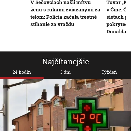
V Sečovciach našli mŕtvu
Tovar „Ma
ženu s rukami zviazanými za
v Číne: Čí
telom: Polícia začala trestné
sieťach p
stíhanie za vraždu
pokrytectv
Donalda 
Najčítanejšie
24 hodín
3 dni
Týždeň