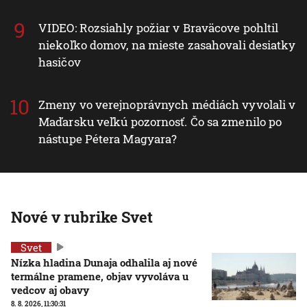
VIDEO: Rozsiahly požiar v Braväcove pohltil
niekoľko domov, na mieste zasahovali desiatky
hasičov
Zmeny vo verejnoprávnych médiách vyvolali v
Maďarsku veľkú pozornosť. Čo sa zmenilo po
nástupe Pétera Magyara?
Nové v rubrike Svet
Svet
Nízka hladina Dunaja odhalila aj nové
termálne pramene, objav vyvoláva u
vedcov aj obavy
8. 8. 2026, 11:30:31