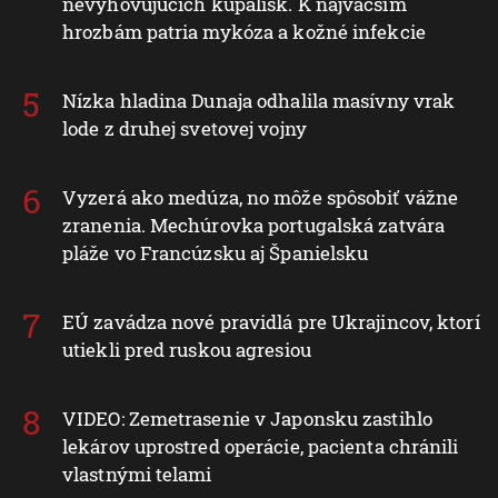
nevyhovujúcich kúpalísk. K najväčším
hrozbám patria mykóza a kožné infekcie
Nízka hladina Dunaja odhalila masívny vrak
lode z druhej svetovej vojny
Vyzerá ako medúza, no môže spôsobiť vážne
zranenia. Mechúrovka portugalská zatvára
pláže vo Francúzsku aj Španielsku
EÚ zavádza nové pravidlá pre Ukrajincov, ktorí
utiekli pred ruskou agresiou
VIDEO: Zemetrasenie v Japonsku zastihlo
lekárov uprostred operácie, pacienta chránili
vlastnými telami