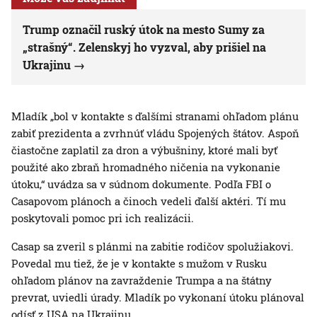
Trump označil ruský útok na mesto Sumy za
„strašný“. Zelenskyj ho vyzval, aby prišiel na
Ukrajinu
Mladík „bol v kontakte s ďalšími stranami ohľadom plánu
zabiť prezidenta a zvrhnúť vládu Spojených štátov. Aspoň
čiastočne zaplatil za dron a výbušniny, ktoré mali byť
použité ako zbraň hromadného ničenia na vykonanie
útoku,“ uvádza sa v súdnom dokumente. Podľa FBI o
Casapovom plánoch a činoch vedeli ďalší aktéri. Tí mu
poskytovali pomoc pri ich realizácii.
Casap sa zveril s plánmi na zabitie rodičov spolužiakovi.
Povedal mu tiež, že je v kontakte s mužom v Rusku
ohľadom plánov na zavraždenie Trumpa a na štátny
prevrat, uviedli úrady. Mladík po vykonaní útoku plánoval
odísť z USA na Ukrajinu.