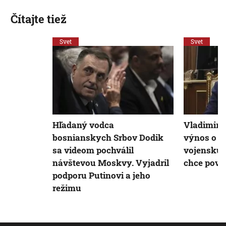
Čítajte tiež
Svet
Svet
Hľadaný vodca
Vladimir P
bosnianskych Srbov Dodik
výnos o j
sa videom pochválil
vojenskú 
návštevou Moskvy. Vyjadril
chce povol
podporu Putinovi a jeho
režimu