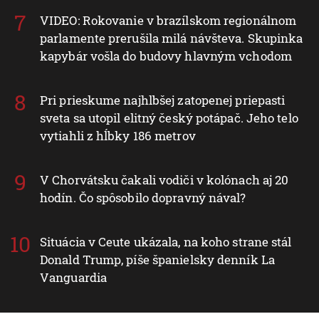
VIDEO: Rokovanie v brazílskom regionálnom
parlamente prerušila milá návšteva. Skupinka
kapybár vošla do budovy hlavným vchodom
Pri prieskume najhlbšej zatopenej priepasti
sveta sa utopil elitný český potápač. Jeho telo
vytiahli z hĺbky 186 metrov
V Chorvátsku čakali vodiči v kolónach aj 20
hodín. Čo spôsobilo dopravný nával?
Situácia v Ceute ukázala, na koho strane stál
Donald Trump, píše španielsky denník La
Vanguardia