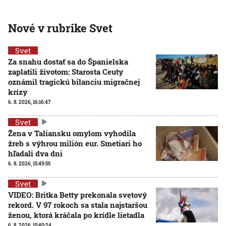
Nové v rubrike Svet
Svet
Za snahu dostať sa do Španielska
zaplatili životom: Starosta Ceuty
oznámil tragickú bilanciu migračnej
krízy
6. 8. 2026, 16:16:47
Svet
Žena v Taliansku omylom vyhodila
žreb s výhrou milión eur. Smetiari ho
hľadali dva dni
6. 8. 2026, 15:49:55
Svet
VIDEO: Britka Betty prekonala svetový
rekord. V 97 rokoch sa stala najstaršou
ženou, ktorá kráčala po krídle lietadla
6. 8. 2026, 15:40:24