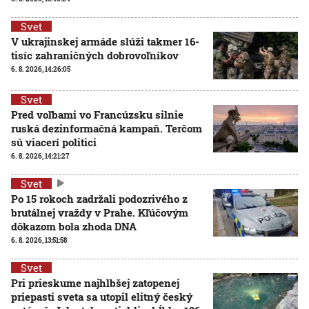
Svet
V ukrajinskej armáde slúži takmer 16-
tisíc zahraničných dobrovoľníkov
6. 8. 2026, 14:26:05
Svet
Pred voľbami vo Francúzsku silnie
ruská dezinformačná kampaň. Terčom
sú viacerí politici
6. 8. 2026, 14:21:27
Svet
Po 15 rokoch zadržali podozrivého z
brutálnej vraždy v Prahe. Kľúčovým
dôkazom bola zhoda DNA
6. 8. 2026, 13:51:58
Svet
Pri prieskume najhlbšej zatopenej
priepasti sveta sa utopil elitný český