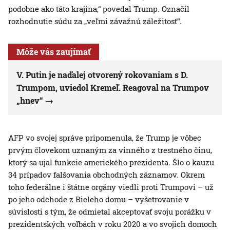
podobne ako táto krajina,“ povedal Trump. Označil
rozhodnutie súdu za „veľmi závažnú záležitosť“.
Môže vás zaujímať
V. Putin je naďalej otvorený rokovaniam s D.
Trumpom, uviedol Kremeľ. Reagoval na Trumpov
„hnev“
AFP vo svojej správe pripomenula, že Trump je vôbec
prvým človekom uznaným za vinného z trestného činu,
ktorý sa ujal funkcie amerického prezidenta. Šlo o kauzu
34 prípadov falšovania obchodných záznamov. Okrem
toho federálne i štátne orgány viedli proti Trumpovi – už
po jeho odchode z Bieleho domu – vyšetrovanie v
súvislosti s tým, že odmietal akceptovať svoju porážku v
prezidentských voľbách v roku 2020 a vo svojich domoch