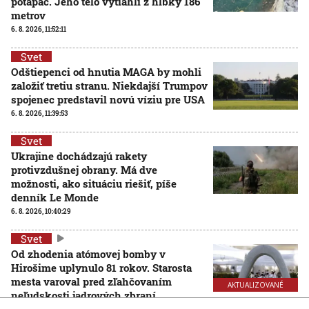
potápač. Jeho telo vytiahli z hĺbky 186
metrov
6. 8. 2026, 11:52:11
Svet
Odštiepenci od hnutia MAGA by mohli
založiť tretiu stranu. Niekdajší Trumpov
spojenec predstavil novú víziu pre USA
6. 8. 2026, 11:39:53
Svet
Ukrajine dochádzajú rakety
protivzdušnej obrany. Má dve
možnosti, ako situáciu riešiť, píše
denník Le Monde
6. 8. 2026, 10:40:29
Svet
Od zhodenia atómovej bomby v
Hirošime uplynulo 81 rokov. Starosta
mesta varoval pred zľahčovaním
AKTUALIZOVANÉ
neľudskosti jadrových zbraní