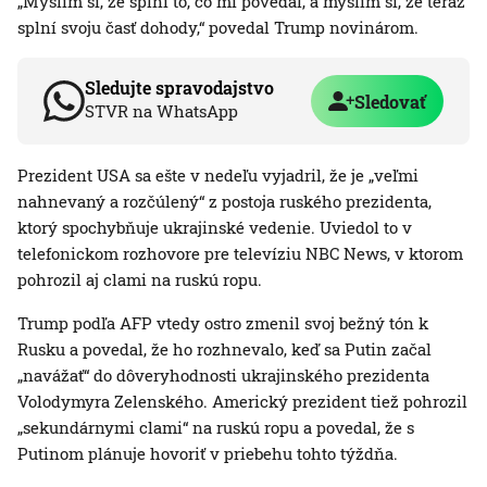
„Myslím si, že splní to, čo mi povedal, a myslím si, že teraz
splní svoju časť dohody,“ povedal Trump novinárom.
Sledujte spravodajstvo
Sledovať
STVR na WhatsApp
Prezident USA sa ešte v nedeľu vyjadril, že je „veľmi
nahnevaný a rozčúlený“ z postoja ruského prezidenta,
ktorý spochybňuje ukrajinské vedenie. Uviedol to v
telefonickom rozhovore pre televíziu NBC News, v ktorom
pohrozil aj clami na ruskú ropu.
Trump podľa AFP vtedy ostro zmenil svoj bežný tón k
Rusku a povedal, že ho rozhnevalo, keď sa Putin začal
„navážať“ do dôveryhodnosti ukrajinského prezidenta
Volodymyra Zelenského. Americký prezident tiež pohrozil
„sekundárnymi clami“ na ruskú ropu a povedal, že s
Putinom plánuje hovoriť v priebehu tohto týždňa.