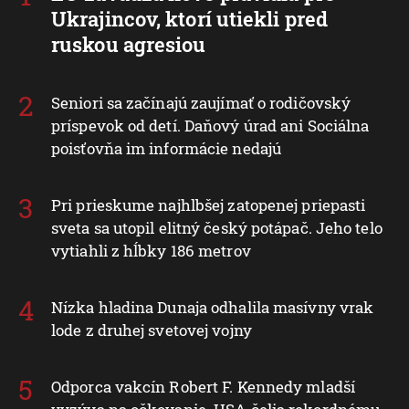
Ukrajincov, ktorí utiekli pred
ruskou agresiou
Seniori sa začínajú zaujímať o rodičovský
príspevok od detí. Daňový úrad ani Sociálna
poisťovňa im informácie nedajú
Pri prieskume najhlbšej zatopenej priepasti
sveta sa utopil elitný český potápač. Jeho telo
vytiahli z hĺbky 186 metrov
Nízka hladina Dunaja odhalila masívny vrak
lode z druhej svetovej vojny
Odporca vakcín Robert F. Kennedy mladší