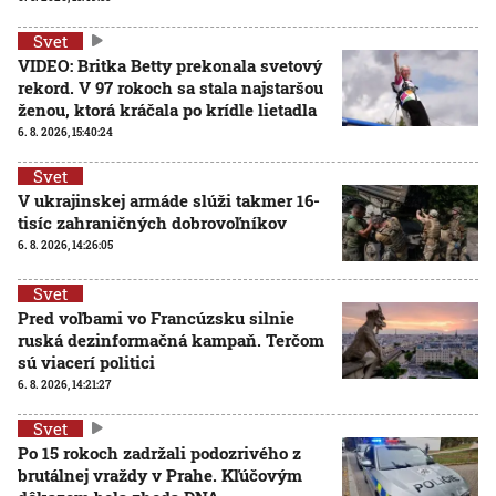
Svet
VIDEO: Britka Betty prekonala svetový
rekord. V 97 rokoch sa stala najstaršou
ženou, ktorá kráčala po krídle lietadla
6. 8. 2026, 15:40:24
Svet
V ukrajinskej armáde slúži takmer 16-
tisíc zahraničných dobrovoľníkov
6. 8. 2026, 14:26:05
Svet
Pred voľbami vo Francúzsku silnie
ruská dezinformačná kampaň. Terčom
sú viacerí politici
6. 8. 2026, 14:21:27
Svet
Po 15 rokoch zadržali podozrivého z
brutálnej vraždy v Prahe. Kľúčovým