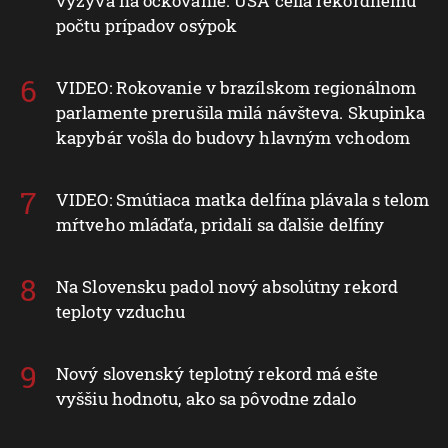
vyzýva na očkovanie. USA čelia rekordnému
počtu prípadov osýpok
VIDEO: Rokovanie v brazílskom regionálnom
parlamente prerušila milá návšteva. Skupinka
kapybár vošla do budovy hlavným vchodom
VIDEO: Smútiaca matka delfína plávala s telom
mŕtveho mláďaťa, pridali sa ďalšie delfíny
Na Slovensku padol nový absolútny rekord
teploty vzduchu
Nový slovenský teplotný rekord má ešte
vyššiu hodnotu, ako sa pôvodne zdalo