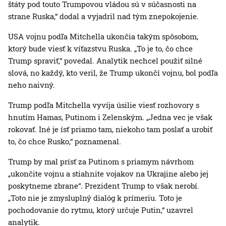
štáty pod touto Trumpovou vládou sú v súčasnosti na
strane Ruska,“ dodal a vyjadril nad tým znepokojenie.
USA vojnu podľa Mitchella ukončia takým spôsobom,
ktorý bude viesť k víťazstvu Ruska. „To je to, čo chce
Trump spraviť,“ povedal. Analytik nechcel použiť silné
slová, no každý, kto veril, že Trump ukončí vojnu, bol podľa
neho naivný.
Trump podľa Mitchella vyvíja úsilie viesť rozhovory s
hnutím Hamas, Putinom i Zelenským. „Jedna vec je však
rokovať. Iné je ísť priamo tam, niekoho tam poslať a urobiť
to, čo chce Rusko,“ poznamenal.
Trump by mal prísť za Putinom s priamym návrhom
„ukončite vojnu a stiahnite vojakov na Ukrajine alebo jej
poskytneme zbrane“. Prezident Trump to však nerobí.
„Toto nie je zmysluplný dialóg k prímeriu. Toto je
pochodovanie do rytmu, ktorý určuje Putin,“ uzavrel
analytik.