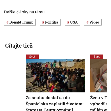
Ďalšie články na tému:
Donald Trump
Politika
USA
Video
Čítajte tiež
Svet
Svet
Za snahu dostať sa do
Žena v Ta
Španielska zaplatili životom:
vyhodila 
Starosta Ceuty oznámil
milión eur