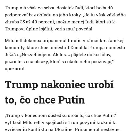
Trump má však za sebou dostatok ľudí, ktorí ho budú
podporovať bez ohľadu na jeho kroky. „Je tu však základňa
zhruba 35 až 40 percent, možno menej ľudí, ktorí sú k
Trumpovi úplne lojálni, veria mu,“ povedal.
Mitchell dokonca pripomenul hnutie v rámci kresťanskej
komunity, ktoré chce umiestniť Donalda Trumpa namiesto
Ježiša. „Nezveličujem. Ak teraz pôjdete do kostolov,
pozriete sa na obrazy, ktoré sa okolo neho používajú,“
upozornil.
Trump nakoniec urobí
to, čo chce Putin
„Trump v konečnom dôsledku urobí to, čo chce Putin,“
vyhlásil Mitchell v spojitosti s Trumpovými krokmi k
vyriešeniu konfliktu na Ukrajine. Pripomenul neslávne