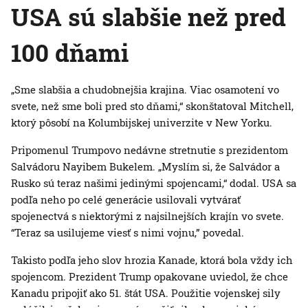
USA sú slabšie než pred
100 dňami
„Sme slabšia a chudobnejšia krajina. Viac osamotení vo
svete, než sme boli pred sto dňami,“ skonštatoval Mitchell,
ktorý pôsobí na Kolumbijskej univerzite v New Yorku.
Pripomenul Trumpovo nedávne stretnutie s prezidentom
Salvádoru Nayibem Bukelem. „Myslím si, že Salvádor a
Rusko sú teraz našimi jedinými spojencami,“ dodal. USA sa
podľa neho po celé generácie usilovali vytvárať
spojenectvá s niektorými z najsilnejších krajín vo svete.
“Teraz sa usilujeme viesť s nimi vojnu,” povedal.
Takisto podľa jeho slov hrozia Kanade, ktorá bola vždy ich
spojencom. Prezident Trump opakovane uviedol, že chce
Kanadu pripojiť ako 51. štát USA. Použitie vojenskej sily