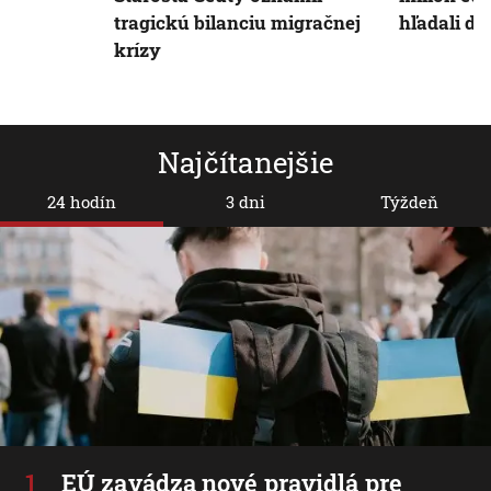
tragickú bilanciu migračnej
hľadali dv
krízy
Najčítanejšie
24 hodín
3 dni
Týždeň
EÚ zavádza nové pravidlá pre