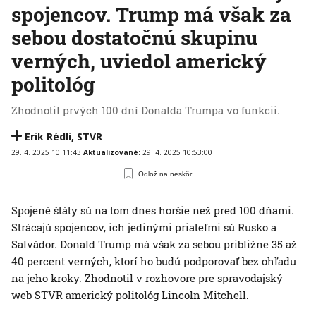
spojencov. Trump má však za
sebou dostatočnú skupinu
verných, uviedol americký
politológ
Zhodnotil prvých 100 dní Donalda Trumpa vo funkcii.
Erik Rédli
,
STVR
29. 4. 2025 10:11:43
Aktualizované:
29. 4. 2025 10:53:00
Odlož na neskôr
Spojené štáty sú na tom dnes horšie než pred 100 dňami.
Strácajú spojencov, ich jedinými priateľmi sú Rusko a
Salvádor. Donald Trump má však za sebou približne 35 až
40 percent verných, ktorí ho budú podporovať bez ohľadu
na jeho kroky. Zhodnotil v rozhovore pre spravodajský
web STVR americký politológ Lincoln Mitchell.