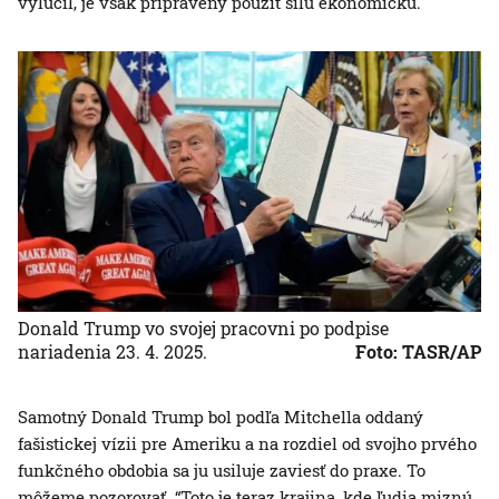
vylúčil, je však pripravený použiť silu ekonomickú.
Donald Trump vo svojej pracovni po podpise
nariadenia 23. 4. 2025.
Foto: TASR/AP
Samotný Donald Trump bol podľa Mitchella oddaný
fašistickej vízii pre Ameriku a na rozdiel od svojho prvého
funkčného obdobia sa ju usiluje zaviesť do praxe. To
môžeme pozorovať. “Toto je teraz krajina, kde ľudia miznú