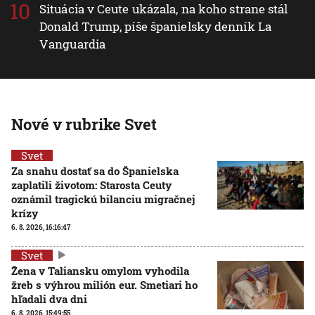
Situácia v Ceute ukázala, na koho strane stál
Donald Trump, píše španielsky denník La
Vanguardia
Nové v rubrike Svet
Svet
Za snahu dostať sa do Španielska
zaplatili životom: Starosta Ceuty
oznámil tragickú bilanciu migračnej
krízy
6. 8. 2026, 16:16:47
Svet
Žena v Taliansku omylom vyhodila
žreb s výhrou milión eur. Smetiari ho
hľadali dva dni
6. 8. 2026, 15:49:55