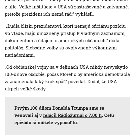
z ulíc. Veľké inštitúcie v USA sú zastrašované a zatvárané,
pretože prezident ich nemá rád,” vyhlásil.
„Ľudia blízki prezidentovi, ktorí nemajú oficiánu pozíciu
vo vláde, majú umožnený prístup k vládnym záznamom,
dokumentom a údajom o amerických občanoch,“ dodal
politológ. Slobodné voľby sú ovplyvnené výkonnými
nariadeniami.
„Od občianskej vojny sa v dejinách USA nikdy nevyskytlo
100-dňové obdobie, počas ktorého by americká demokracia
zaznamenala taký krok späť,“ povedal. Dodal, že USA
utrpeli veľké škody.
Prvým 100 dňom Donalda Trumpa sme sa
venovali aj v
relácii Rádiožurnál o 7.00 h
. Celú
epizódu si môžete vypočuť tu: