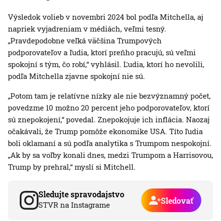
Výsledok volieb v novembri 2024 bol podľa Mitchella, aj
napriek vyjadreniam v médiách, veľmi tesný.
„Pravdepodobne veľká väčšina Trumpových
podporovateľov a ľudia, ktorí preňho pracujú, sú veľmi
spokojní s tým, čo robí,“ vyhlásil. Ľudia, ktorí ho nevolili,
podľa Mitchella zjavne spokojní nie sú.
„Potom tam je relatívne nízky ale nie bezvýznamný počet,
povedzme 10 možno 20 percent jeho podporovateľov, ktorí
sú znepokojení,“ povedal. Znepokojuje ich inflácia. Naozaj
očakávali, že Trump pomôže ekonomike USA. Títo ľudia
boli oklamaní a sú podľa analytika s Trumpom nespokojní.
„Ak by sa voľby konali dnes, medzi Trumpom a Harrisovou,
Trump by prehral,“ myslí si Mitchell.
Sledujte spravodajstvo
Sledovať
STVR na Instagrame