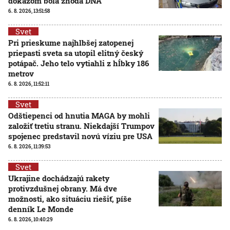
dôkazom bola zhoda DNA
6. 8. 2026, 13:51:58
Svet
Pri prieskume najhlbšej zatopenej
priepasti sveta sa utopil elitný český
potápač. Jeho telo vytiahli z hĺbky 186
metrov
6. 8. 2026, 11:52:11
Svet
Odštiepenci od hnutia MAGA by mohli
založiť tretiu stranu. Niekdajší Trumpov
spojenec predstavil novú víziu pre USA
6. 8. 2026, 11:39:53
Svet
Ukrajine dochádzajú rakety
protivzdušnej obrany. Má dve
možnosti, ako situáciu riešiť, píše
denník Le Monde
6. 8. 2026, 10:40:29