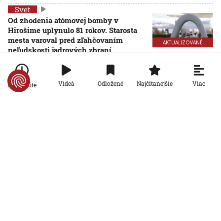
Svet
Od zhodenia atómovej bomby v
Hirošime uplynulo 81 rokov. Starosta
mesta varoval pred zľahčovaním
AKTUALIZOVANÉ
neľudskosti jadrových zbraní
6. 8. 2026, 10:39:25
Aktualizované:
6. 8. 2026, 13:10:00
Svet
Viac
Videá
Odložené
Najčítanejšie
Po minúte
Dron s výbušninami, ktorý našli na
letisku, predstavuje novú úroveň
nebezpečenstva, tvrdí nemecký
minister vnútra
6. 8. 2026, 10:17:42
Svet
Pri ruskom bombardovaní Charkovskej
oblasti zahynuli traja ľudia. Rusko hlási
obeť po ukrajinskom dronovom útoku
6. 8. 2026, 7:54:40
Svet
Ruský dron prenasledoval predajcu