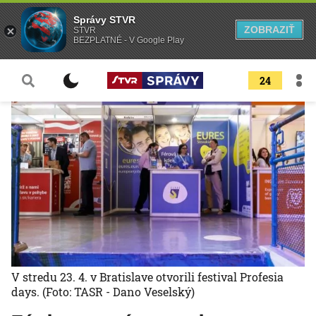
Správy STVR
ZOBRAZIŤ
STVR
BEZPLATNÉ - V Google Play
24
V stredu 23. 4. v Bratislave otvorili festival Profesia
days.
(Foto: TASR - Dano Veselský)