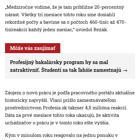
„Medziročne vidíme, že je tam približne 20-percentný
nárast. Všetky tri mesiace tohto roku sme dosiahli
rekordné počty a bavíme sa o počtoch 460-tisíc až 470-
tisíreakcií každý jeden mesiac,“ uviedol Rezák.
Môže vás zaujímať
Profesijný bakalársky program by sa mal
zatraktívniť. Študenti sa tak ľahšie zamestnajú
Záujem o novú prácu je podľa pracovného portálu aktuálne
historicky najvyšší. Vlani prišlo zamestnávateľom
prostredníctvom Profesia.sk takmer 4,5 milióna reakcií.
Dáta za prvé mesiace tohto roka ukazujú, že aktivita
uchádzačov o prácu je v tomto roku ešte vyššia.
Kým v minulom roku reagovalo na jednu ponuku v