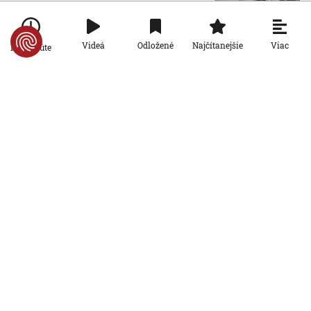
končiť na smetisku. EÚ posilňuje právo
na opravu
6. 8. 2026, 13:44:01
Viac
Videá
Odložené
Najčítanejšie
Po minúte
Ekonomika
Rezort práce prišiel s návrhom rodinnej
karty so zľavami. Opozícia hovorí o
marketingovom ťahu
5. 8. 2026, 19:14:20
Ekonomika
Seniori sa začínajú zaujímať o
rodičovský príspevok od detí. Daňový
úrad ani Sociálna poisťovňa im
informácie nedajú
5. 8. 2026, 19:08:24
Ekonomika
Na Slovensku zarastá 300-tisíc
hektárov pôdy. Farmárom by mohla
pomôcť zvládnuť sucho či vrátiť do
krajiny zdroje pitnej vody