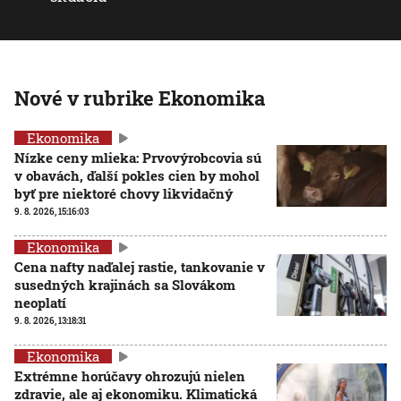
Nové v rubrike Ekonomika
Ekonomika
Nízke ceny mlieka: Prvovýrobcovia sú
v obavách, ďalší pokles cien by mohol
byť pre niektoré chovy likvidačný
9. 8. 2026, 15:16:03
Ekonomika
Cena nafty naďalej rastie, tankovanie v
susedných krajinách sa Slovákom
neoplatí
9. 8. 2026, 13:18:31
Ekonomika
Extrémne horúčavy ohrozujú nielen
zdravie, ale aj ekonomiku. Klimatická