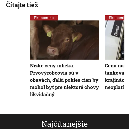
Čítajte tiež
Ekonomika
Ekonomika
Nízke ceny mlieka:
Cena nafty
Prvovýrobcovia sú v
tankovani
obavách, ďalší pokles cien by
krajinách
mohol byť pre niektoré chovy
neoplatí
likvidačný
Najčítanejšie