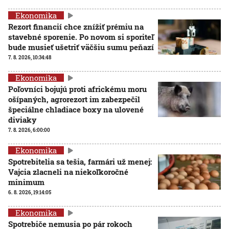
Ekonomika
Rezort financií chce znížiť prémiu na
stavebné sporenie. Po novom si sporiteľ
bude musieť ušetriť väčšiu sumu peňazí
7. 8. 2026, 10:34:48
Ekonomika
Poľovníci bojujú proti africkému moru
ošípaných, agrorezort im zabezpečil
špeciálne chladiace boxy na ulovené
diviaky
7. 8. 2026, 6:00:00
Ekonomika
Spotrebitelia sa tešia, farmári už menej:
Vajcia zlacneli na niekoľkoročné
minimum
6. 8. 2026, 19:14:05
Ekonomika
Spotrebiče nemusia po pár rokoch