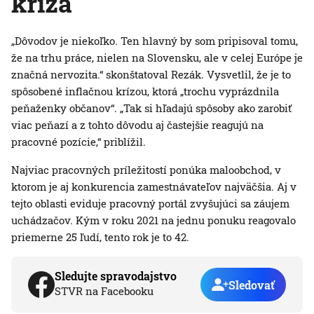
kríza
„Dôvodov je niekoľko. Ten hlavný by som pripisoval tomu,
že na trhu práce, nielen na Slovensku, ale v celej Európe je
značná nervozita.“ skonštatoval Rezák. Vysvetlil, že je to
spôsobené inflačnou krízou, ktorá „trochu vyprázdnila
peňaženky občanov“. „Tak si hľadajú spôsoby ako zarobiť
viac peňazí a z tohto dôvodu aj častejšie reagujú na
pracovné pozície,“ priblížil.
Najviac pracovných príležitostí ponúka maloobchod, v
ktorom je aj konkurencia zamestnávateľov najväčšia. Aj v
tejto oblasti eviduje pracovný portál zvyšujúci sa záujem
uchádzačov. Kým v roku 2021 na jednu ponuku reagovalo
priemerne 25 ľudí, tento rok je to 42.
Sledujte spravodajstvo
Sledovať
STVR na Facebooku