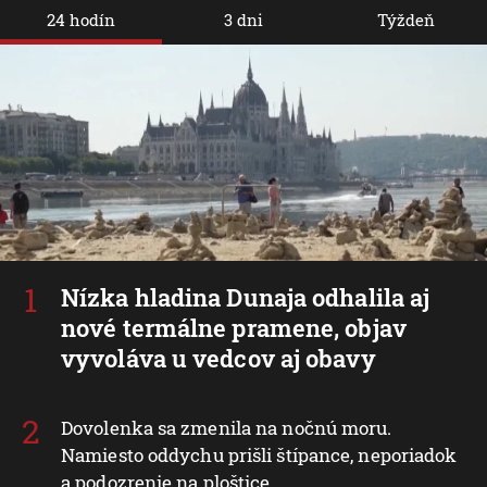
24 hodín
3 dni
Týždeň
Nízka hladina Dunaja odhalila aj
nové termálne pramene, objav
vyvoláva u vedcov aj obavy
Dovolenka sa zmenila na nočnú moru.
Namiesto oddychu prišli štípance, neporiadok
a podozrenie na ploštice