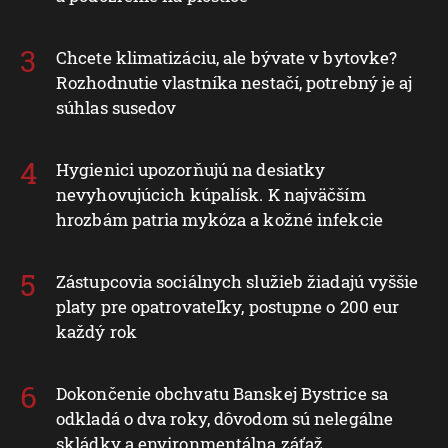
Chcete klimatizáciu, ale bývate v bytovke?
Rozhodnutie vlastníka nestačí, potrebný je aj
súhlas susedov
Hygienici upozorňujú na desiatky
nevyhovujúcich kúpalísk. K najväčším
hrozbám patria mykóza a kožné infekcie
Zástupcovia sociálnych služieb žiadajú vyššie
platy pre opatrovateľky, postupne o 200 eur
každý rok
Dokončenie obchvatu Banskej Bystrice sa
odkladá o dva roky, dôvodom sú nelegálne
skládky a environmentálna záťaž