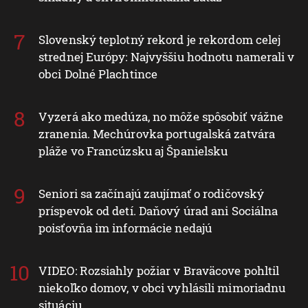
Slovenský teplotný rekord je rekordom celej
strednej Európy: Najvyššiu hodnotu namerali v
obci Dolné Plachtince
Vyzerá ako medúza, no môže spôsobiť vážne
zranenia. Mechúrovka portugalská zatvára
pláže vo Francúzsku aj Španielsku
Seniori sa začínajú zaujímať o rodičovský
príspevok od detí. Daňový úrad ani Sociálna
poisťovňa im informácie nedajú
VIDEO: Rozsiahly požiar v Braväcove pohltil
niekoľko domov, v obci vyhlásili mimoriadnu
situáciu