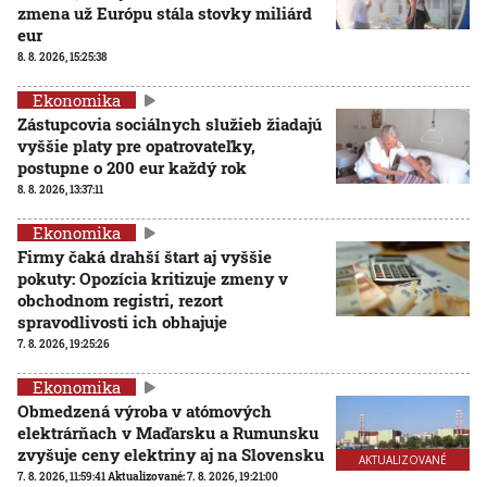
zmena už Európu stála stovky miliárd
eur
8. 8. 2026, 15:25:38
Ekonomika
Zástupcovia sociálnych služieb žiadajú
vyššie platy pre opatrovateľky,
postupne o 200 eur každý rok
8. 8. 2026, 13:37:11
Ekonomika
Firmy čaká drahší štart aj vyššie
pokuty: Opozícia kritizuje zmeny v
obchodnom registri, rezort
spravodlivosti ich obhajuje
7. 8. 2026, 19:25:26
Ekonomika
Obmedzená výroba v atómových
elektrárňach v Maďarsku a Rumunsku
zvyšuje ceny elektriny aj na Slovensku
AKTUALIZOVANÉ
7. 8. 2026, 11:59:41
Aktualizované:
7. 8. 2026, 19:21:00