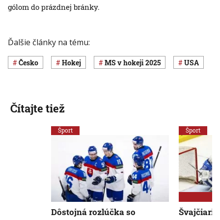
gólom do prázdnej bránky.
Ďalšie články na tému:
Česko
Hokej
MS v hokeji 2025
USA
Čítajte tiež
Šport
Šport
Dôstojná rozlúčka so
Švajčiari 