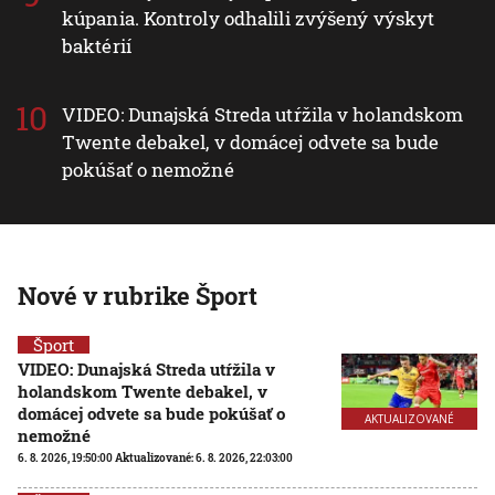
kúpania. Kontroly odhalili zvýšený výskyt
baktérií
VIDEO: Dunajská Streda utŕžila v holandskom
Twente debakel, v domácej odvete sa bude
pokúšať o nemožné
Nové v rubrike Šport
Šport
VIDEO: Dunajská Streda utŕžila v
holandskom Twente debakel, v
domácej odvete sa bude pokúšať o
AKTUALIZOVANÉ
nemožné
6. 8. 2026, 19:50:00
Aktualizované:
6. 8. 2026, 22:03:00