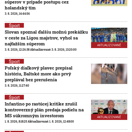
súperov v prípade postupu cez
holandský tím
3. 8. 2026, 14:44:54
Šport
Slovan spoznal ďalšiu možnú prekážku
v ceste za Ligou majstrov, vyhol sa
najťažším súperom
AKTUALIZOVANÉ
3. 8. 2026, 12:26:38
Aktualizované:
3. 8. 2026, 13:20:00
Šport
Poľský diaľkový plavec prepísal
históriu, Baltské more ako prvý
preplával bez prerušenia
3. 8. 2026, 11:27:40
Šport
Infantino po rastúcej kritike zrušil
kontroverzný plán predaja podielu na
MS súkromným investorom
AKTUALIZOVANÉ
1. 8. 2026, 8:18:25
Aktualizované:
1. 8. 2026, 12:48:00