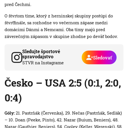
pred Čechmi.
O štvrtom tíme, ktorý z herninskej skupiny postúpi do
štvrťfinále, sa rozhodne vo večernom zápase medzi
domácimi Dánmi a Nemcami. Oba tímy majú pred
záverečným zápasom v skupine zhodne po deväť bodov.
Sledujte športové
spravodajstvo
Sledovať
STVR na Instagrame
Česko – USA 2:5 (0:1, 2:0,
0:4)
Góly:
21. Pastrňák (Červenka), 29. Nečas (Pastrňák, Sedlák)
– 10. Doan (Peeke, Pinto), 42. Nazar (Buium, Beniers), 48.
Nazar (Gauthier, Beniers), 54. Cooley (Keller, Werenski), 58.