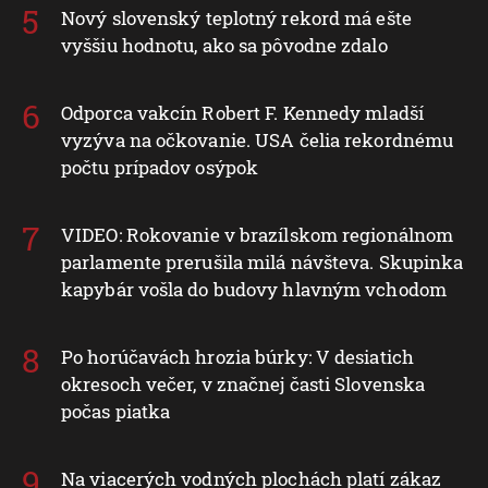
Nový slovenský teplotný rekord má ešte
vyššiu hodnotu, ako sa pôvodne zdalo
Odporca vakcín Robert F. Kennedy mladší
vyzýva na očkovanie. USA čelia rekordnému
počtu prípadov osýpok
VIDEO: Rokovanie v brazílskom regionálnom
parlamente prerušila milá návšteva. Skupinka
kapybár vošla do budovy hlavným vchodom
Po horúčavách hrozia búrky: V desiatich
okresoch večer, v značnej časti Slovenska
počas piatka
Na viacerých vodných plochách platí zákaz