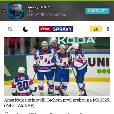
Správy STVR
ZOBRAZIŤ
STVR
BEZPLATNÉ - V Google Play
24
Američania pripravili Čechom prvú prehru na MS 2025.
(Foto: TASR/AP)