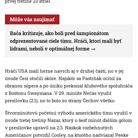
prvej tretine 23 striel.
Môže vás zaujímať
Bača kritizuje, ako boli pred šampionátom
odprezentované ciele tímu. Hráči, ktorí mali byť
lídrami, neboli v optimálnej forme
Hráči USA mali herne navrch aj v druhej časti, no v jej
úvode Česi otočili skóre. Najskôr sa Pastrňák ocitol za
obranou súpera a po úniku prekonal klubového spoluhráča
z Bostonu Swaymana. V 29. minúte Nečas využil
presilovku (2:1), no to bolo zo strany Čechov všetko.
Štvorminútovú početnú výhodu amerického tímu využil v
úvode tretej tretiny Nazar, ktorý o šesť minút ďalším gólom
v presilovke upravil na 2:3. Náskok rozbehnutých
Američanov potvrdil Cooley, na ktorého nadviazal Peeke