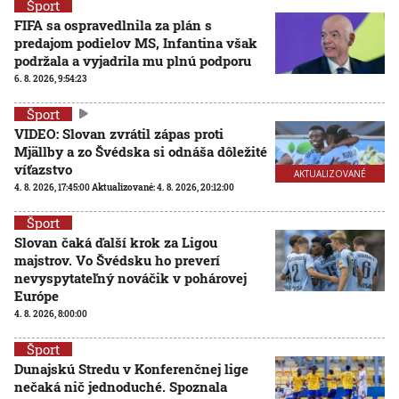
Šport
FIFA sa ospravedlnila za plán s
predajom podielov MS, Infantina však
podržala a vyjadrila mu plnú podporu
6. 8. 2026, 9:54:23
Šport
VIDEO: Slovan zvrátil zápas proti
Mjällby a zo Švédska si odnáša dôležité
víťazstvo
AKTUALIZOVANÉ
4. 8. 2026, 17:45:00
Aktualizované:
4. 8. 2026, 20:12:00
Šport
Slovan čaká ďalší krok za Ligou
majstrov. Vo Švédsku ho preverí
nevyspytateľný nováčik v pohárovej
Európe
4. 8. 2026, 8:00:00
Šport
Dunajskú Stredu v Konferenčnej lige
nečaká nič jednoduché. Spoznala