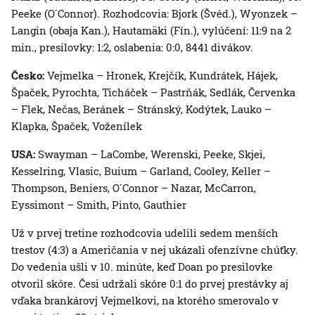
Peeke (O´Connor). Rozhodcovia: Bjork (Švéd.), Wyonzek –
Langin (obaja Kan.), Hautamäki (Fín.), vylúčení: 11:9 na 2
min., presilovky: 1:2, oslabenia: 0:0, 8441 divákov.
Česko:
Vejmelka – Hronek, Krejčík, Kundrátek, Hájek,
Špaček, Pyrochta, Ticháček – Pastrňák, Sedlák, Červenka
– Flek, Nečas, Beránek – Stránský, Kodýtek, Lauko –
Klapka, Špaček, Voženílek
USA:
Swayman – LaCombe, Werenski, Peeke, Skjei,
Kesselring, Vlasic, Buium – Garland, Cooley, Keller –
Thompson, Beniers, O´Connor – Nazar, McCarron,
Eyssimont – Smith, Pinto, Gauthier
Už v prvej tretine rozhodcovia udelili sedem menších
trestov (4:3) a Američania v nej ukázali ofenzívne chúťky.
Do vedenia ušli v 10. minúte, keď Doan po presilovke
otvoril skóre. Česi udržali skóre 0:1 do prvej prestávky aj
vďaka brankárovj Vejmelkovi, na ktorého smerovalo v