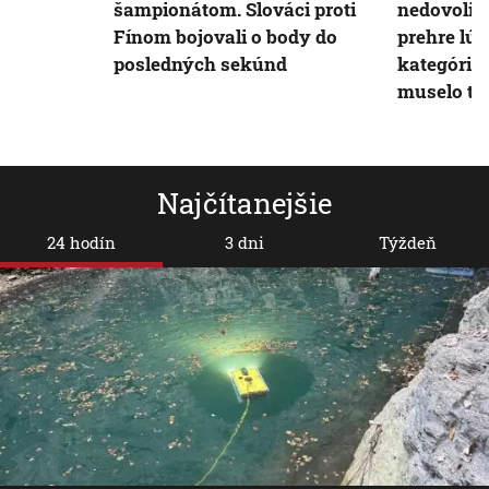
šampionátom. Slováci proti
nedovolili
Fínom bojovali o body do
prehre lúč
posledných sekúnd
kategório
muselo tŕ
Najčítanejšie
24 hodín
3 dni
Týždeň