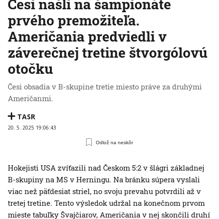
Česi našli na šampionáte
prvého premožiteľa.
Američania predviedli v
záverečnej tretine štvorgólovú
otočku
Česi obsadia v B-skupine tretie miesto práve za druhými
Američanmi.
TASR
20. 5. 2025 19:06:43
Odlož na neskôr
Hokejisti USA zvíťazili nad Českom 5:2 v šlágri základnej
B-skupiny na MS v Herningu. Na bránku súpera vyslali
viac než päťdesiat striel, no svoju prevahu potvrdili až v
tretej tretine. Tento výsledok udržal na konečnom prvom
mieste tabuľky Švajčiarov, Američania v nej skončili druhí