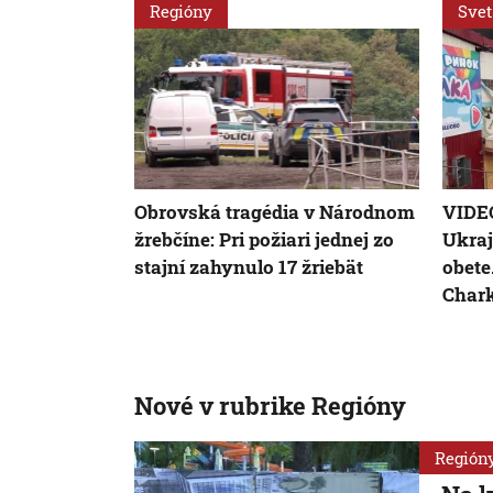
Regióny
Svet
Obrovská tragédia v Národnom
VIDEO
žrebčíne: Pri požiari jednej zo
Ukraj
stajní zahynulo 17 žriebät
obete
Chark
Nové v rubrike Regióny
Región