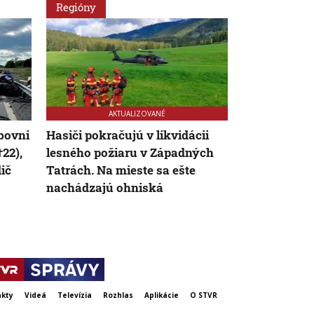
Regióny
Regióny
AKTUALIZOVANÉ
ubovni
Hasiči pokračujú v likvidácii
Jedna osoba 
22),
lesného požiaru v Západných
dopravnej n
ič
Tatrách. Na mieste sa ešte
Vozidlo zišlo
nachádzajú ohniská
do stromu
kty
Videá
Televízia
Rozhlas
Aplikácie
O STVR