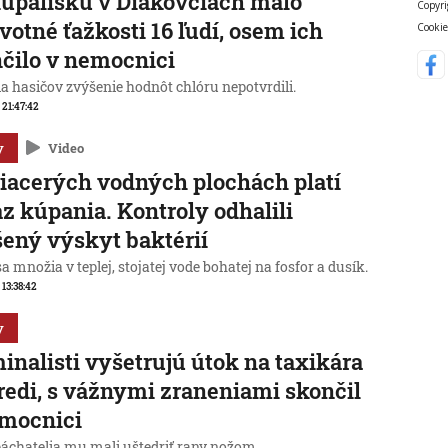
úpalisku v Diakovciach malo
Copyri
votné ťažkosti 16 ľudí, osem ich
Cookie
čilo v nemocnici
a hasičov zvýšenie hodnôt chlóru nepotvrdili.
, 21:47:42
y
Video
iacerých vodných plochách platí
z kúpania. Kontroly odhalili
ený výskyt baktérií
sa množia v teplej, stojatej vode bohatej na fosfor a dusík.
 13:38:42
y
inalisti vyšetrujú útok na taxikára
redi, s vážnymi zraneniami skončil
emocnici
páchatelia mu mali uštedriť rany nožom.