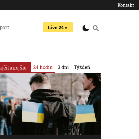
Kontakt
port
Live 24
24 hodín
3 dni
Týždeň
ajčítanejšie