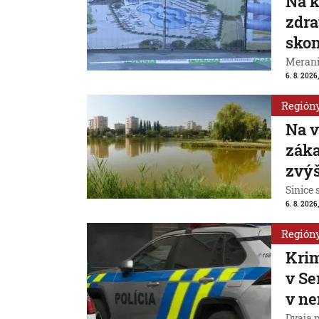
Na k
zdra
skon
Merani
6. 8. 2026
Región
Na v
záka
zvýš
Sinice 
6. 8. 2026,
Región
Krim
v Se
v n
Dvaja 