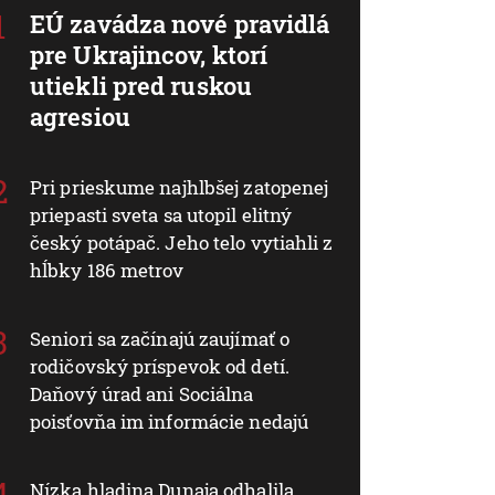
EÚ zavádza nové pravidlá
pre Ukrajincov, ktorí
utiekli pred ruskou
agresiou
Pri prieskume najhlbšej zatopenej
priepasti sveta sa utopil elitný
český potápač. Jeho telo vytiahli z
hĺbky 186 metrov
Seniori sa začínajú zaujímať o
rodičovský príspevok od detí.
Daňový úrad ani Sociálna
poisťovňa im informácie nedajú
Nízka hladina Dunaja odhalila