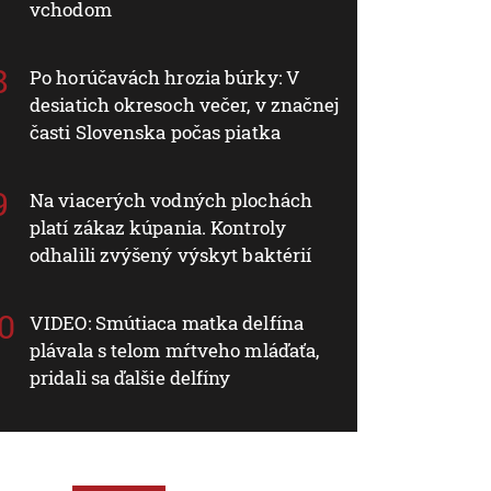
vchodom
Po horúčavách hrozia búrky: V
desiatich okresoch večer, v značnej
časti Slovenska počas piatka
Na viacerých vodných plochách
platí zákaz kúpania. Kontroly
odhalili zvýšený výskyt baktérií
VIDEO: Smútiaca matka delfína
plávala s telom mŕtveho mláďaťa,
pridali sa ďalšie delfíny