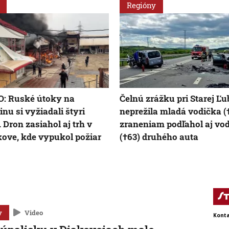
Regióny
: Ruské útoky na
Čelnú zrážku pri Starej Ľ
inu si vyžiadali štyri
neprežila mladá vodička (†
. Dron zasiahol aj trh v
zraneniam podľahol aj vod
ove, kde vypukol požiar
(†63) druhého auta
y
Video
Konta