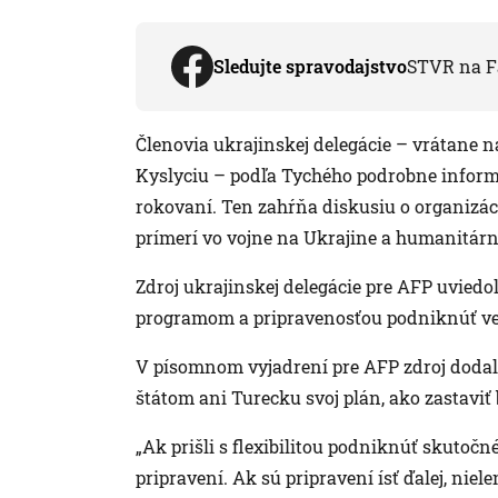
Sledujte spravodajstvo
STVR na F
Členovia ukrajinskej delegácie – vrátane 
Kyslyciu – podľa Tychého podrobne inform
rokovaní. Ten zahŕňa diskusiu o organizác
prímerí vo vojne na Ukrajine a humanitárn
Zdroj ukrajinskej delegácie pre AFP uviedol
programom a pripravenosťou podniknúť ve
V písomnom vyjadrení pre AFP zdroj dodal,
štátom ani Turecku svoj plán, ako zastaviť 
„Ak prišli s flexibilitou podniknúť skutoč
pripravení. Ak sú pripravení ísť ďalej, nie