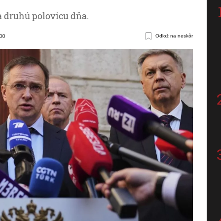
na druhú polovicu dňa.
:00
Odlož na neskôr