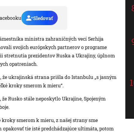
acebooku
Sledovať
námestníka ministra zahraničných vecí Serhija
ovali svojich európskych partnerov o programe
ii stretnutia prezidentov Ruska a Ukrajiny, úplnom
ych opatreniach.
, že ukrajinská strana prišla do Istanbulu „s jasným
ľké kroky smerom k mieru“.
 že Rusko stále neposkytlo Ukrajine, Spojeným
boje.
né kroky smerom k mieru, z našej strany sme
len opakovať tie isté predchádzajúce ultimáta, potom