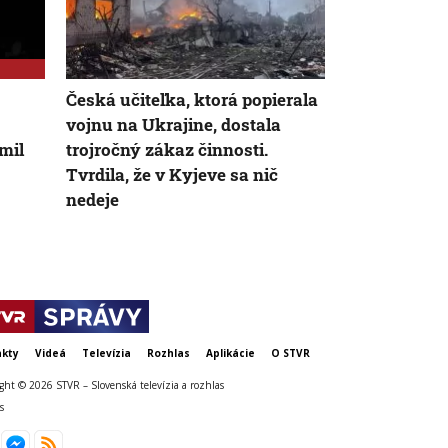
Česká učiteľka, ktorá popierala
Západní novi
vojnu na Ukrajine, dostala
dokumentom,
mil
trojročný zákaz činnosti.
zámer Ruska
Tvrdila, že v Kyjeve sa nič
zbrane
nedeje
kty
Videá
Televízia
Rozhlas
Aplikácie
O STVR
ght © 2026 STVR – Slovenská televízia a rozhlas
s