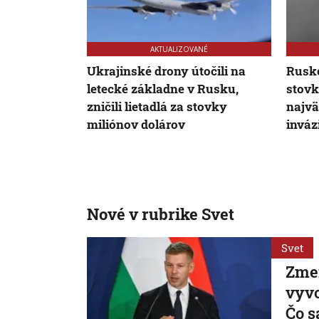
AKTUALIZOVANÉ
Ukrajinské drony útočili na
Rusko
letecké základne v Rusku,
stovk
zničili lietadlá za stovky
najvä
miliónov dolárov
inváz
Nové v rubrike Svet
Svet
Zme
vyvo
Čo s