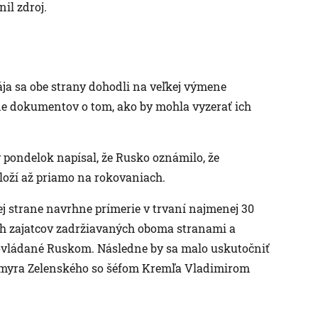
il zdroj.
ája sa obe strany dohodli na veľkej výmene
ne dokumentov o tom, ako by mohla vyzerať ich
pondelok napísal, že Rusko oznámilo, že
ží až priamo na rokovaniach.
j strane navrhne prímerie v trvaní najmenej 30
h zajatcov zadržiavaných oboma stranami a
ovládané Ruskom. Následne by sa malo uskutočniť
dymyra Zelenského so šéfom Kremľa Vladimirom