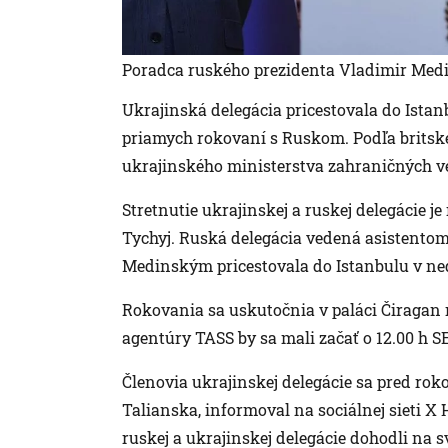
Poradca ruského prezidenta Vladimir Medin
Ukrajinská delegácia pricestovala do Istanb
priamych rokovaní s Ruskom. Podľa britske
ukrajinského ministerstva zahraničných ve
Stretnutie ukrajinskej a ruskej delegácie 
Tychyj. Ruská delegácia vedená asistento
Medinským pricestovala do Istanbulu v nedeľ
Rokovania sa uskutočnia v paláci Čiragan 
agentúry TASS by sa mali začať o 12.00 h S
Členovia ukrajinskej delegácie sa pred rok
Talianska, informoval na sociálnej sieti X
ruskej a ukrajinskej delegácie dohodli na sv