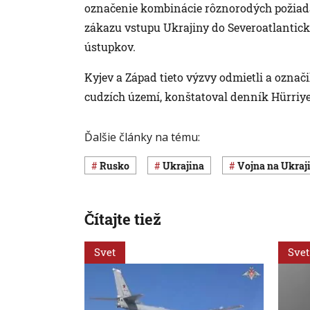
označenie kombinácie rôznorodých požiad
zákazu vstupu Ukrajiny do Severoatlantick
ústupkov.
Kyjev a Západ tieto výzvy odmietli a označ
cudzích území, konštatoval denník Hürriye
Ďalšie články na tému:
Rusko
Ukrajina
vojna na Ukraj
Čítajte tiež
Svet
Svet