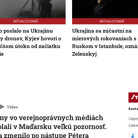
AKTUALIZOVANÉ
AKTUALIZOVANÉ
 poslalo na Ukrajinu
Ukrajina sa zúčastní na
y dronov, Kyjev hovorí o
mierových rokovaniach s
čšom útoku od začiatku
Ruskom v Istanbule, ozná
ie
Zelenskyj
Video
Konta
ny vo verejnoprávnych médiách
Copyri
lali v Maďarsku veľkú pozornosť.
Cookie
a zmenilo po nástupe Pétera