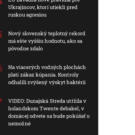
Ukrajincov, ktorí utiekli pred
ruskou agresiou
Nový slovenský teplotný rekord
má ešte vyššiu hodnotu, ako sa
pôvodne zdalo
Na viacerých vodných plochách
platí zákaz kúpania. Kontroly
odhalili zvýšený výskyt baktérií
VIDEO: Dunajská Streda utŕžila v
holandskom Twente debakel, v
domácej odvete sa bude pokúšať o
nemožné