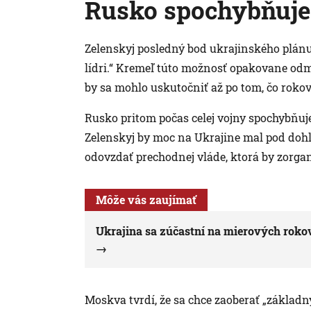
Rusko spochybňuje 
Zelenskyj posledný bod ukrajinského plánu 
lídri.“ Kremeľ túto možnosť opakovane odmi
by sa mohlo uskutočniť až po tom, čo rokov
Rusko pritom počas celej vojny spochybňuje 
Zelenskyj by moc na Ukrajine mal pod doh
odovzdať prechodnej vláde, ktorá by zorgan
Môže vás zaujímať
Ukrajina sa zúčastní na mierových roko
Moskva tvrdí, že sa chce zaoberať „základ