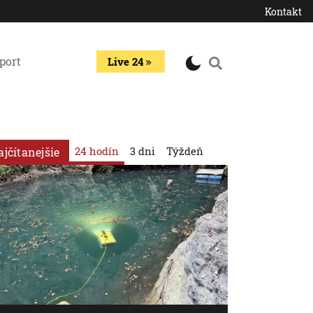
Kontakt
port
Live 24
24 hodín
3 dni
Týždeň
ajčítanejšie