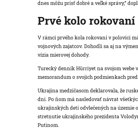
dnes môžu prísť dobré a veľké správy,“ dopln
Prvé kolo rokovaní
V rámci prvého kola rokovaní v polovici m
vojnových zajatcov. Dohodli sa aj na výme
vízia mierovej dohody.
Turecký denník Hürriyet na svojom webe v 
memorandum o svojich podmienkach predlo
Ukrajina medzičasom deklarovala, že ruske
dní. Po ňom má nasledovať návrat všetkýc
ukrajinských detí odvlečených na územie 
stretnutie ukrajinského prezidenta Volo
Putinom.