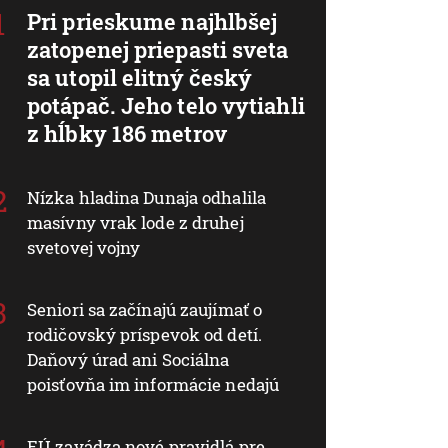
Pri prieskume najhlbšej
zatopenej priepasti sveta
sa utopil elitný český
potápač. Jeho telo vytiahli
z hĺbky 186 metrov
Nízka hladina Dunaja odhalila
masívny vrak lode z druhej
svetovej vojny
Seniori sa začínajú zaujímať o
rodičovský príspevok od detí.
Daňový úrad ani Sociálna
poisťovňa im informácie nedajú
EÚ zavádza nové pravidlá pre