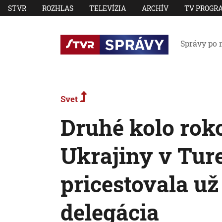
STVR
ROZHLAS
TELEVÍZIA
ARCHÍV
TV PROGR
Správy po 
Svet
Druhé kolo rok
Ukrajiny v Tur
pricestovala už
delegácia