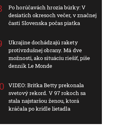
Po horúčavách hrozia búrky: V
desiatich okresoch večer, v značnej
časti Slovenska počas piatka
Ukrajine dochádzajú rakety
protivzdušnej obrany. Má dve
možnosti, ako situáciu riešiť, píše
denník Le Monde
VIDEO: Britka Betty prekonala
svetový rekord. V 97 rokoch sa
stala najstaršou ženou, ktorá
kráčala po krídle lietadla