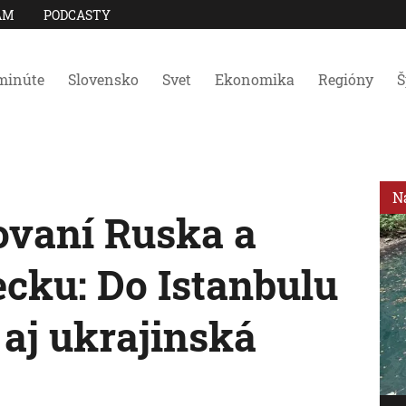
AM
PODCASTY
minúte
Slovensko
Svet
Ekonomika
Regióny
Š
N
ovaní Ruska a
ecku: Do Istanbulu
 aj ukrajinská