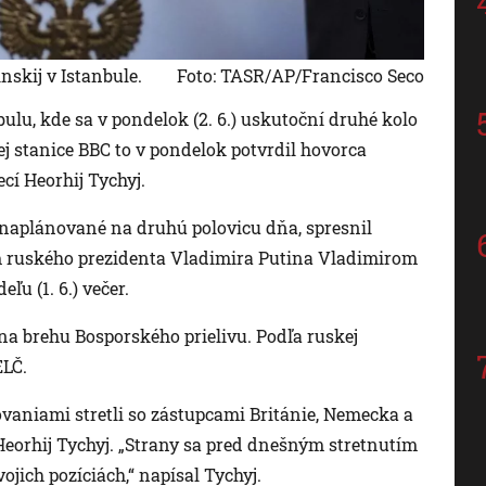
skij v Istanbule.
Foto: TASR/AP/Francisco Seco
ulu, kde sa v pondelok (2. 6.) uskutoční druhé kolo
j stanice BBC to v pondelok potvrdil hovorca
cí Heorhij Tychyj.
je naplánované na druhú polovicu dňa, spresnil
m ruského prezidenta Vladimira Putina Vladimirom
u (1. 6.) večer.
na brehu Bosporského prielivu. Podľa ruskej
ELČ.
ovaniami stretli so zástupcami Británie, Nemecka a
 Heorhij Tychyj. „Strany sa pred dnešným stretnutím
ojich pozíciách,“ napísal Tychyj.