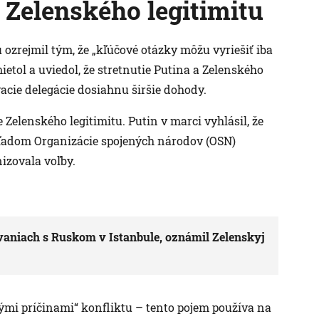
Zelenského legitimitu
ozrejmil tým, že „kľúčové otázky môžu vyriešiť iba
etol a uviedol, že stretnutie Putina a Zelenského
acie delegácie dosiahnu širšie dohody.
Zelenského legitimitu. Putin v marci vyhlásil, že
ľadom Organizácie spojených národov (OSN)
izovala voľby.
vaniach s Ruskom v Istanbule, oznámil Zelenskyj
nými príčinami“ konfliktu – tento pojem používa na