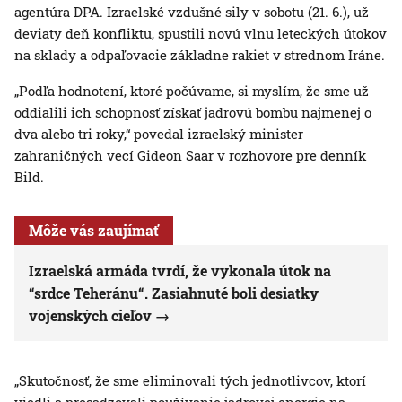
agentúra DPA. Izraelské vzdušné sily v sobotu (21. 6.), už
deviaty deň konfliktu, spustili novú vlnu leteckých útokov
na sklady a odpaľovacie základne rakiet v strednom Iráne.
„Podľa hodnotení, ktoré počúvame, si myslím, že sme už
oddialili ich schopnosť získať jadrovú bombu najmenej o
dva alebo tri roky,“ povedal izraelský minister
zahraničných vecí Gideon Saar v rozhovore pre denník
Bild.
Môže vás zaujímať
Izraelská armáda tvrdí, že vykonala útok na
“srdce Teheránu“. Zasiahnuté boli desiatky
vojenských cieľov
„Skutočnosť, že sme eliminovali tých jednotlivcov, ktorí