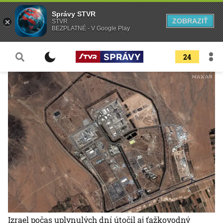
Správy STVR
ZOBRAZIŤ
STVR
BEZPLATNÉ - V Google Play
24
Izrael počas uplynulých dní útočil aj ťažkovodný