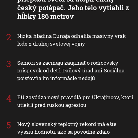
český potápač. Jeho telo vytiahli z
hĺbky 186 metrov
Nízka hladina Dunaja odhalila masívny vrak
lode z druhej svetovej vojny
Seniori sa začínajú zaujímať o rodičovský
príspevok od detí. Daňový úrad ani Sociálna
poisťovňa im informácie nedajú
EÚ zavádza nové pravidlá pre Ukrajincov, ktorí
utiekli pred ruskou agresiou
Nový slovenský teplotný rekord má ešte
vyššiu hodnotu, ako sa pôvodne zdalo