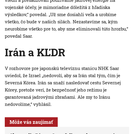
viedli a presadzovali používanie jadrovej energie na
vojenské účely, je mimoriadne dôležitá z hľadiska
výsledkov,“ povedal. „Už sme dosiahli veľa a urobíme
všetko, čo bude v našich silách. Nezastavíme sa, kým
neurobíme všetko pre to, aby sme eliminovali túto hrozbu,“
povedal Saar.
Irán a KĽDR
V rozhovore pre japonskú televíznu stanicu NHK Saar
uviedol, že Izrael „nedovolí, aby sa Irán stal tým, čím je
Severná Kórea. Irán sa snaží nasledovať cestu Severnej
Kórey, pretože verí, že bezpečnosť jeho režimu je
garantovaná jadrovými zbraňami. Ale my to Iránu
nedovolíme,“ vyhlásil.
Môže vás zaujímať