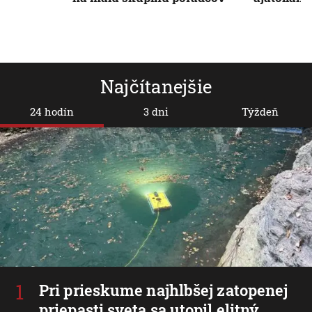
Najčítanejšie
24 hodín
3 dni
Týždeň
Pri prieskume najhlbšej zatopenej
priepasti sveta sa utopil elitný