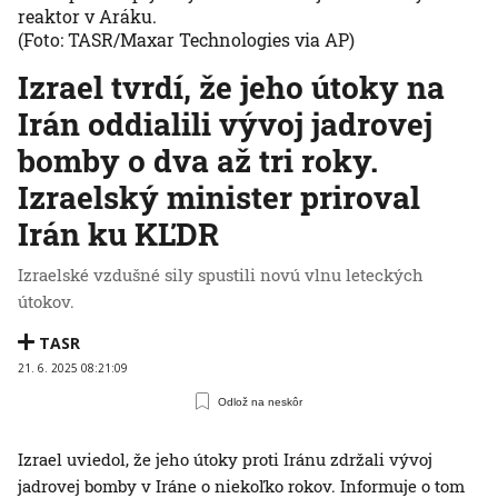
reaktor v Aráku.
(Foto: TASR/Maxar Technologies via AP)
Izrael tvrdí, že jeho útoky na
Irán oddialili vývoj jadrovej
bomby o dva až tri roky.
Izraelský minister priroval
Irán ku KĽDR
Izraelské vzdušné sily spustili novú vlnu leteckých
útokov.
TASR
21. 6. 2025 08:21:09
Odlož na neskôr
Izrael uviedol, že jeho útoky proti Iránu zdržali vývoj
jadrovej bomby v Iráne o niekoľko rokov. Informuje o tom