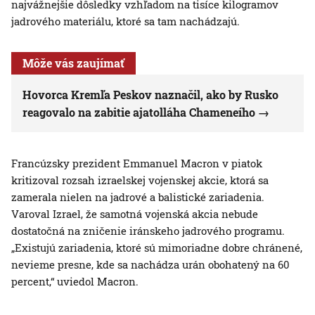
najvážnejšie dôsledky vzhľadom na tisíce kilogramov
jadrového materiálu, ktoré sa tam nachádzajú.
Môže vás zaujímať
Hovorca Kremľa Peskov naznačil, ako by Rusko
reagovalo na zabitie ajatolláha Chameneího
Francúzsky prezident Emmanuel Macron v piatok
kritizoval rozsah izraelskej vojenskej akcie, ktorá sa
zamerala nielen na jadrové a balistické zariadenia.
Varoval Izrael, že samotná vojenská akcia nebude
dostatočná na zničenie iránskeho jadrového programu.
„Existujú zariadenia, ktoré sú mimoriadne dobre chránené,
nevieme presne, kde sa nachádza urán obohatený na 60
percent,“ uviedol Macron.