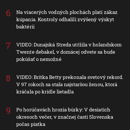
Na viacerých vodných plochách platí zákaz
kúpania. Kontroly odhalili zvýšený výskyt
baktérií
VIDEO: Dunajská Streda utŕžila v holandskom
Twente debakel, v domácej odvete sa bude
pokúšať o nemožné
VIDEO: Britka Betty prekonala svetový rekord.
V 97 rokoch sa stala najstaršou ženou, ktorá
kráčala po krídle lietadla
Po horúčavách hrozia búrky: V desiatich
okresoch večer, v značnej časti Slovenska
počas piatka