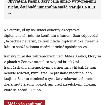
Obyvatelia Pásma Gazy čelia umelo vytvorenému
suchu, deti budú umierať na smäd, varuje UNICEF
Na otázku, či by bol Izrael ochotný akceptovať
diplomatické riešenie konfliktu s Iránom, Saar odpovedal:
„Ja osobne neverím, že Irán hľadá [diplomatické] riešenie.
Irán sa snaží oklamať medzinárodné spoločenstvo“.
Iránsky minister zahraničných vecí Abbás Arákčí, ktorý sa
v piatok v Ženeve stretol so svojimi britskými,
francúzskymi a nemeckými partnermi, vyhlásil, že Irán
nebude rokovať, kým Izrael neprestane útočiť na jeho
krajinu. Saar to odmietol s tým, že v rokovaniach nebol
dosiahnutý žiadny pokrok ani pred izraelskými útokmi,
ktoré sa začali 13. júna.
Môže vás zaujímať