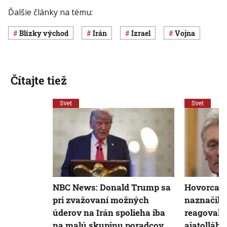
Ďalšie články na tému:
Blízky východ
Irán
Izrael
vojna
Čítajte tiež
Svet
Svet
NBC News: Donald Trump sa
Hovorca 
pri zvažovaní možných
naznačil,
úderov na Irán spolieha iba
reagovalo 
na malú skupinu poradcov
ajatolláh