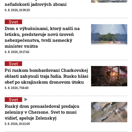
neľudskosti jadrových zbraní
6. 8. 2026, 10:39:25
Svet
Dron s výbušninami, ktorý našli na
letisku, predstavuje novú úroveň
nebezpečenstva, tvrdí nemecký
minister vnútra
6. 8. 2026, 10:17:42
Svet
Pri ruskom bombardovaní Charkovskej
oblasti zahynuli traja ľudia. Rusko hlási
obeť po ukrajinskom dronovom útoku
6. 8. 2026, 7:54:40
Svet
Ruský dron prenasledoval predajcu
zeleniny v Chersone. Svet to musí
vidieť, apeluje Zelenskyj
5. 8. 2026, 19:22:05