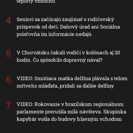
teploty vzduchu
Seniori sa začínajú zaujímať o rodičovský
príspevok od detí. Daňový úrad ani Sociálna
poisťovňa im informácie nedajú
V Chorvátsku čakali vodiči v kolónach aj 20
hodín. Čo spôsobilo dopravný nával?
VIDEO: Smútiaca matka delfína plávala s telom
mŕtveho mláďaťa, pridali sa ďalšie delfíny
VIDEO: Rokovanie v brazílskom regionálnom
parlamente prerušila milá návšteva. Skupinka
kapybár vošla do budovy hlavným vchodom