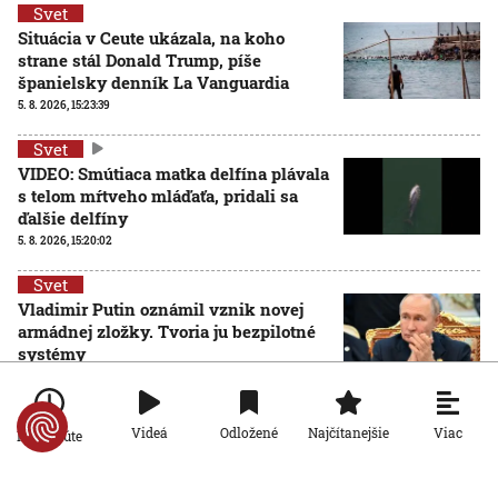
Svet
Situácia v Ceute ukázala, na koho
strane stál Donald Trump, píše
španielsky denník La Vanguardia
5. 8. 2026, 15:23:39
Svet
VIDEO: Smútiaca matka delfína plávala
s telom mŕtveho mláďaťa, pridali sa
ďalšie delfíny
5. 8. 2026, 15:20:02
Svet
Vladimir Putin oznámil vznik novej
armádnej zložky. Tvoria ju bezpilotné
systémy
5. 8. 2026, 14:47:04
Svet
Viac
Videá
Odložené
Najčítanejšie
Po minúte
VIDEO: Rokovanie v brazílskom
regionálnom parlamente prerušila milá
návšteva. Skupinka kapybár vošla do