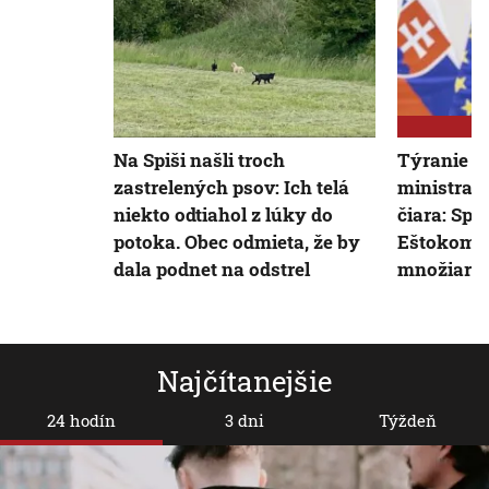
Na Spiši našli troch
Týranie zv
zastrelených psov: Ich telá
ministra 
niekto odtiahol z lúky do
čiara: Spo
potoka. Obec odmieta, že by
Eštokom o
dala podnet na odstrel
množiarn
Najčítanejšie
24 hodín
3 dni
Týždeň