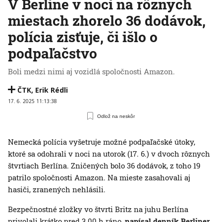
V Berlíne v noci na rôznych
miestach zhorelo 36 dodávok,
polícia zisťuje, či išlo o
podpaľačstvo
Boli medzi nimi aj vozidlá spoločnosti Amazon.
ČTK
,
Erik Rédli
17. 6. 2025 11:13:38
Odlož na neskôr
Nemecká polícia vyšetruje možné podpaľačské útoky,
ktoré sa odohrali v noci na utorok (17. 6.) v dvoch rôznych
štvrtiach Berlína. Zničených bolo 36 dodávok, z toho 19
patrilo spoločnosti Amazon. Na mieste zasahovali aj
hasiči, zranených nehlásili.
Bezpečnostné zložky vo štvrti Britz na juhu Berlína
privolali krátko pred 3.00 h ráno,
na
písal denník Berliner