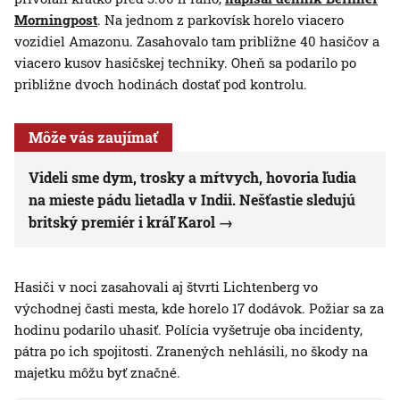
Morningpost
. Na jednom z parkovísk horelo viacero
vozidiel Amazonu. Zasahovalo tam približne 40 hasičov a
viacero kusov hasičskej techniky. Oheň sa podarilo po
približne dvoch hodinách dostať pod kontrolu.
Môže vás zaujímať
Videli sme dym, trosky a mŕtvych, hovoria ľudia
na mieste pádu lietadla v Indii. Nešťastie sledujú
britský premiér i kráľ Karol
Hasiči v noci zasahovali aj štvrti Lichtenberg vo
východnej časti mesta, kde horelo 17 dodávok. Požiar sa za
hodinu podarilo uhasiť. Polícia vyšetruje oba incidenty,
pátra po ich spojitosti. Zranených nehlásili, no škody na
majetku môžu byť značné.