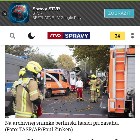
Správy STVR
ZOBRAZIŤ
STVR
BEZPLATNÉ - V Google Play
24
Na archívnej snímke berlínski hasiči pri zásahu.
(Foto: TASR/AP/Paul Zinken)