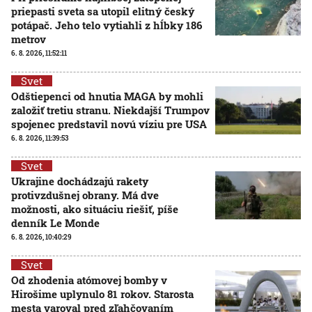
priepasti sveta sa utopil elitný český
potápač. Jeho telo vytiahli z hĺbky 186
metrov
6. 8. 2026, 11:52:11
Svet
Odštiepenci od hnutia MAGA by mohli
založiť tretiu stranu. Niekdajší Trumpov
spojenec predstavil novú víziu pre USA
6. 8. 2026, 11:39:53
Svet
Ukrajine dochádzajú rakety
protivzdušnej obrany. Má dve
možnosti, ako situáciu riešiť, píše
denník Le Monde
6. 8. 2026, 10:40:29
Svet
Od zhodenia atómovej bomby v
Hirošime uplynulo 81 rokov. Starosta
mesta varoval pred zľahčovaním