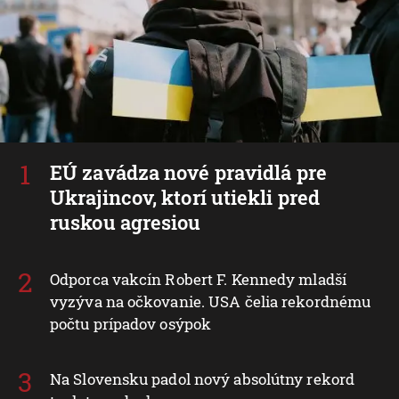
EÚ zavádza nové pravidlá pre
Ukrajincov, ktorí utiekli pred
ruskou agresiou
Odporca vakcín Robert F. Kennedy mladší
vyzýva na očkovanie. USA čelia rekordnému
počtu prípadov osýpok
Na Slovensku padol nový absolútny rekord