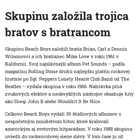
Skupinu založila trojica
bratov s bratrancom
Skupinu Beach Boys založili bratia Brian, Carl a Dennis
Wilsonovci a ich bratranec Mike Love v roku 1961 v
Kalifornii. Svoj najslávnejší album Pet Sounds – podľa
magazínu Rolling Stone druhú najlepšiu platňu rockovej
histórie po Sgt. Peppers Lonely Hearst Club Band od The
Beatles – vydala skupina v roku 1966. Nahrávka plná
zvukových efektov a neobvyklých nástrojov obsahuje hity
ako Sloop John B alebo Wouldn’t It Be Nice.
Celkovo Beach Boys vydali 30 štúdiových albumov s
nespočetným množstvom hitov, ktoré kraľovali
americkým aj svetovým hitparádam. V roku 1988 skupinu
uviedli do rockenrolovej siene slávy. V tom čase ju už