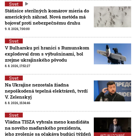
Svet
Státisíce sterilných komárov mieria do
amerických záhrad. Nová metóda má
bojovať proti nebezpečnému druhu
9. 8. 2026, 7:00:00
Svet
V Bulharsku pri hranici s Rumunskom
explodoval dron s výbušninami, bol
zrejme ukrajinského pôvodu
8. 8. 2026, 17:52:27
Svet
Na Ukrajine nezostala žiadna
nepoškodená tepelná elektráreň, tvrdí
V. Zelenskyj
8. 8. 2026, 15:34:46
Svet
Vládna TISZA vybrala meno kandidáta
na nového maďarského prezidenta,
jeho zvolenie sa očakáva budúci týždeň
AKTUALIZOVANÉ