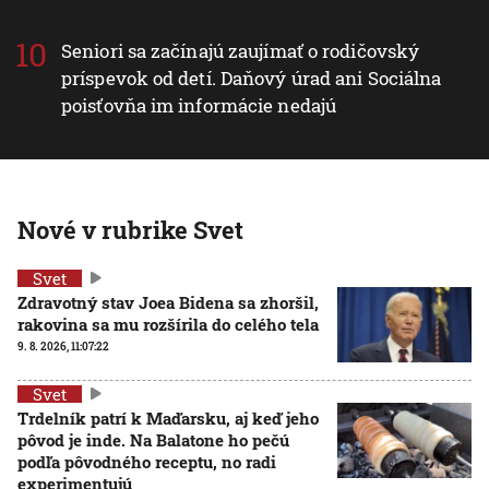
Seniori sa začínajú zaujímať o rodičovský
príspevok od detí. Daňový úrad ani Sociálna
poisťovňa im informácie nedajú
Nové v rubrike Svet
Svet
Zdravotný stav Joea Bidena sa zhoršil,
rakovina sa mu rozšírila do celého tela
9. 8. 2026, 11:07:22
Svet
Trdelník patrí k Maďarsku, aj keď jeho
pôvod je inde. Na Balatone ho pečú
podľa pôvodného receptu, no radi
experimentujú