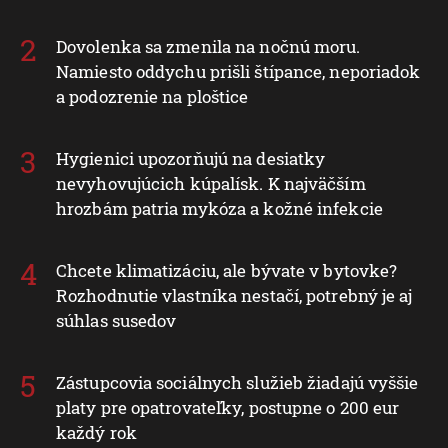
Dovolenka sa zmenila na nočnú moru.
Namiesto oddychu prišli štípance, neporiadok
a podozrenie na ploštice
Hygienici upozorňujú na desiatky
nevyhovujúcich kúpalísk. K najväčším
hrozbám patria mykóza a kožné infekcie
Chcete klimatizáciu, ale bývate v bytovke?
Rozhodnutie vlastníka nestačí, potrebný je aj
súhlas susedov
Zástupcovia sociálnych služieb žiadajú vyššie
platy pre opatrovateľky, postupne o 200 eur
každý rok