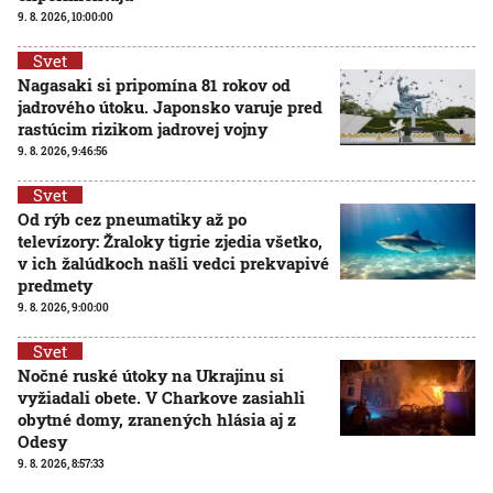
9. 8. 2026, 10:00:00
Svet
Nagasaki si pripomína 81 rokov od
jadrového útoku. Japonsko varuje pred
rastúcim rizikom jadrovej vojny
9. 8. 2026, 9:46:56
Svet
Od rýb cez pneumatiky až po
televízory: Žraloky tigrie zjedia všetko,
v ich žalúdkoch našli vedci prekvapivé
predmety
9. 8. 2026, 9:00:00
Svet
Nočné ruské útoky na Ukrajinu si
vyžiadali obete. V Charkove zasiahli
obytné domy, zranených hlásia aj z
Odesy
9. 8. 2026, 8:57:33