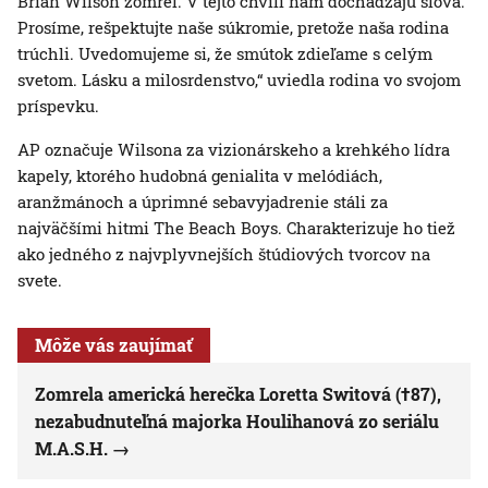
Brian Wilson zomrel. V tejto chvíli nám dochádzajú slová.
Prosíme, rešpektujte naše súkromie, pretože naša rodina
trúchli. Uvedomujeme si, že smútok zdieľame s celým
svetom. Lásku a milosrdenstvo,“ uviedla rodina vo svojom
príspevku.
AP označuje Wilsona za vizionárskeho a krehkého lídra
kapely, ktorého hudobná genialita v melódiách,
aranžmánoch a úprimné sebavyjadrenie stáli za
najväčšími hitmi The Beach Boys. Charakterizuje ho tiež
ako jedného z najvplyvnejších štúdiových tvorcov na
svete.
Môže vás zaujímať
Zomrela americká herečka Loretta Switová (†87),
nezabudnuteľná majorka Houlihanová zo seriálu
M.A.S.H.