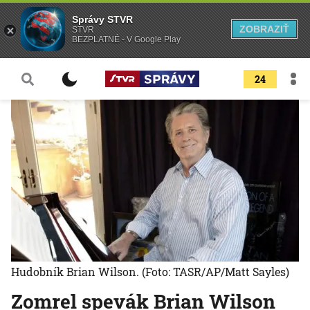
Správy STVR
ZOBRAZIŤ
STVR
BEZPLATNÉ - V Google Play
24
Hudobník Brian Wilson.
(Foto: TASR/AP/Matt Sayles)
Zomrel spevák Brian Wilson