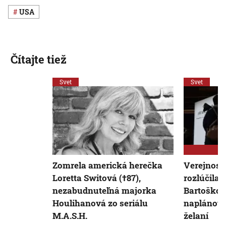
USA
Čítajte tiež
Svet
Svet
Zomrela americká herečka
Verejnosť
Loretta Switová (†87),
rozlúčila 
nezabudnuteľná majorka
Bartoškom
Houlihanová zo seriálu
naplánova
M.A.S.H.
želaní