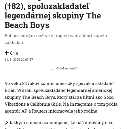
(†82), spoluzakladateľ
legendárnej skupiny The
Beach Boys
Bol posledným nažive z trojice bratov, ktorí kapelu
zakladali.
ČTK
11. 6. 2025 20:07:57
Odlož na neskôr
Vo veku 82 rokov zomrel americký spevák a skladateľ
Brian Wilson, spoluzakladateľ legendárnej americkej
skupiny The Beach Boys, ktorý stál za hitmi ako Good
Vibrations a California Girls. Na Instagrame o tom podľa
agentúr AP a Reuters informovala jeho rodina.
„S ťažkým srdcom oznamujeme, že náš milovaný otec