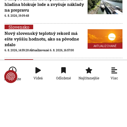
hladina blokuje lode a zvyšuje náklady
na prepravu
6. 8. 2026, 19:09:48
Slovensko
Nový slovenský teplotný rekord má
ešte vyššiu hodnotu, ako sa pôvodne
zdalo
AKTUALIZOVANÉ
6. 8. 2026, 14:59:28
Aktualizované:
6. 8. 2026, 16:57:00
Slovensko
Národné parky, ktoré prešli zonáciou,
preberajú vlastníctvo lesov. Ministri
Viac
Videá
Odložené
Najčítanejšie
Taraba a Takáč podpísali memorandum
Po minúte
AKTUALIZOVANÉ
6. 8. 2026, 13:53:32
Aktualizované:
6. 8. 2026, 19:04:00
Slovensko
Na viacerých vodných plochách platí
zákaz kúpania. Kontroly odhalili
zvýšený výskyt baktérií
6. 8. 2026, 13:38:42