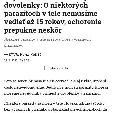
dovolenky: O niektorých
parazitoch v tele nemusíme
vedieť až 15 rokov, ochorenie
prepukne neskôr
Niektoré parazity v tele prežívajú bez výrazných
príznakov.
STVR
,
Hana Kočitá
28. 7. 2025 13:43:23
Odlož na neskôr
Leto so sebou prináša nielen oddych, ale aj riziká, ktoré si
často neuvedomujeme. Jedným z nich sú parazity, ktoré si
môžeme nevedomky priniesť z dovolenky v zahraničí.
„Niektoré parazity sa môžu v tele človeka udržiavať roky
bez výrazných príznakov. Napríklad pri echinokokoch dá