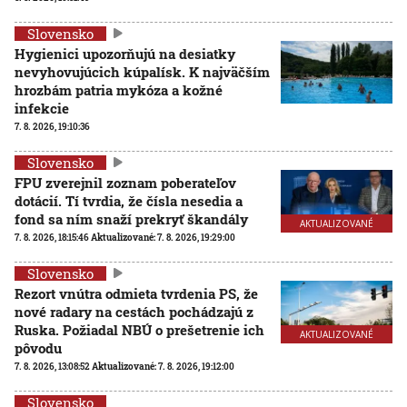
Slovensko
Hygienici upozorňujú na desiatky
nevyhovujúcich kúpalísk. K najväčším
hrozbám patria mykóza a kožné
infekcie
7. 8. 2026, 19:10:36
Slovensko
FPU zverejnil zoznam poberateľov
dotácií. Tí tvrdia, že čísla nesedia a
fond sa ním snaží prekryť škandály
AKTUALIZOVANÉ
7. 8. 2026, 18:15:46
Aktualizované:
7. 8. 2026, 19:29:00
Slovensko
Rezort vnútra odmieta tvrdenia PS, že
nové radary na cestách pochádzajú z
Ruska. Požiadal NBÚ o prešetrenie ich
AKTUALIZOVANÉ
pôvodu
7. 8. 2026, 13:08:52
Aktualizované:
7. 8. 2026, 19:12:00
Slovensko