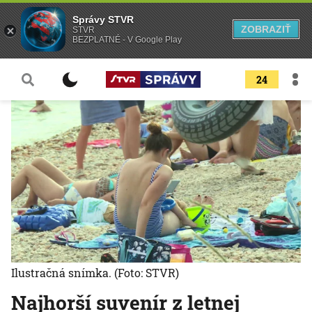
Správy STVR
ZOBRAZIŤ
STVR
BEZPLATNÉ - V Google Play
24
Ilustračná snímka.
(Foto: STVR)
Najhorší suvenír z letnej