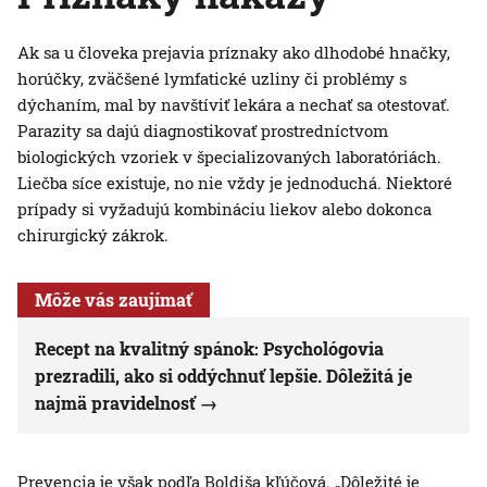
Ak sa u človeka prejavia príznaky ako dlhodobé hnačky,
horúčky, zväčšené lymfatické uzliny či problémy s
dýchaním, mal by navštíviť lekára a nechať sa otestovať.
Parazity sa dajú diagnostikovať prostredníctvom
biologických vzoriek v špecializovaných laboratóriách.
Liečba síce existuje, no nie vždy je jednoduchá. Niektoré
prípady si vyžadujú kombináciu liekov alebo dokonca
chirurgický zákrok.
Môže vás zaujímať
Recept na kvalitný spánok: Psychológovia
prezradili, ako si oddýchnuť lepšie. Dôležitá je
najmä pravidelnosť
Prevencia je však podľa Boldiša kľúčová. „Dôležité je