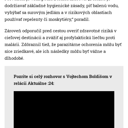
dodržiavať základné hygienické zásady, piť balenú vodu,
vyhýbať sa surovým jedlám a v rizikových oblastiach
používať repelenty či moskytiéry,“ poradil.
Zároveň odporučil pred cestou overiť zdravotné riziká v
cieľovej destinácii a zvážiť aj profylaktickú liečbu proti
malárii. Zdôraznil tiež, že parazitárne ochorenia môžu byť
síce zriedkavé, ale ich následky môžu byť vážne a
dlhodobé.
Pozrite si celý rozhovor s Vojtechom Boldišom v
relácii Aktuálne :24: