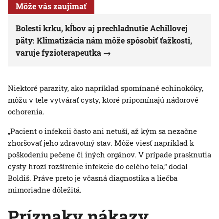
Môže vás zaujímať
Bolesti krku, kĺbov aj prechladnutie Achillovej
päty: Klimatizácia nám môže spôsobiť ťažkosti,
varuje fyzioterapeutka
Niektoré parazity, ako napríklad spomínané echinokóky,
môžu v tele vytvárať cysty, ktoré pripomínajú nádorové
ochorenia.
„Pacient o infekcii často ani netuší, až kým sa nezačne
zhoršovať jeho zdravotný stav. Môže viesť napríklad k
poškodeniu pečene či iných orgánov. V prípade prasknutia
cysty hrozí rozšírenie infekcie do celého tela,“ dodal
Boldiš. Práve preto je včasná diagnostika a liečba
mimoriadne dôležitá.
Príznaky nákazy