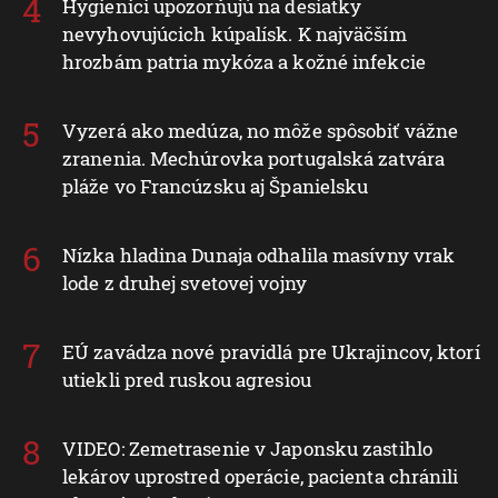
Hygienici upozorňujú na desiatky
nevyhovujúcich kúpalísk. K najväčším
hrozbám patria mykóza a kožné infekcie
Vyzerá ako medúza, no môže spôsobiť vážne
zranenia. Mechúrovka portugalská zatvára
pláže vo Francúzsku aj Španielsku
Nízka hladina Dunaja odhalila masívny vrak
lode z druhej svetovej vojny
EÚ zavádza nové pravidlá pre Ukrajincov, ktorí
utiekli pred ruskou agresiou
VIDEO: Zemetrasenie v Japonsku zastihlo
lekárov uprostred operácie, pacienta chránili