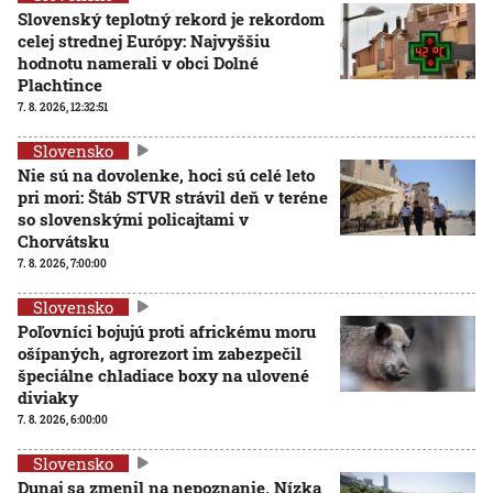
Slovenský teplotný rekord je rekordom
celej strednej Európy: Najvyššiu
hodnotu namerali v obci Dolné
Plachtince
7. 8. 2026, 12:32:51
Slovensko
Nie sú na dovolenke, hoci sú celé leto
pri mori: Štáb STVR strávil deň v teréne
so slovenskými policajtami v
Chorvátsku
7. 8. 2026, 7:00:00
Slovensko
Poľovníci bojujú proti africkému moru
ošípaných, agrorezort im zabezpečil
špeciálne chladiace boxy na ulovené
diviaky
7. 8. 2026, 6:00:00
Slovensko
Dunaj sa zmenil na nepoznanie. Nízka