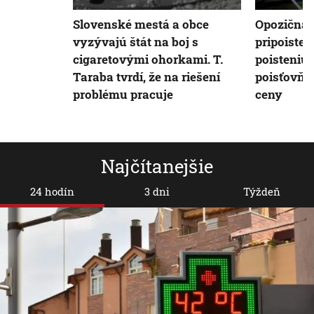
Slovenské mestá a obce
Opozičná 
vyzývajú štát na boj s
pripoiste
cigaretovými ohorkami. T.
poisteniu.
Taraba tvrdí, že na riešení
poisťovňu 
problému pracuje
ceny
Najčítanejšie
24 hodín
3 dni
Týždeň