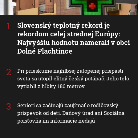
Slovenský teplotný rekord je
rekordom celej strednej Európy:
Najvyššiu hodnotu namerali v obci
Dolné Plachtince
Pri prieskume najhlbšej zatopenej priepasti
sveta sa utopil elitný český potápač. Jeho telo
vytiahli z hĺbky 186 metrov
Seniori sa začínajú zaujímať o rodičovský
príspevok od detí. Daňový úrad ani Sociálna
poisťovňa im informácie nedajú