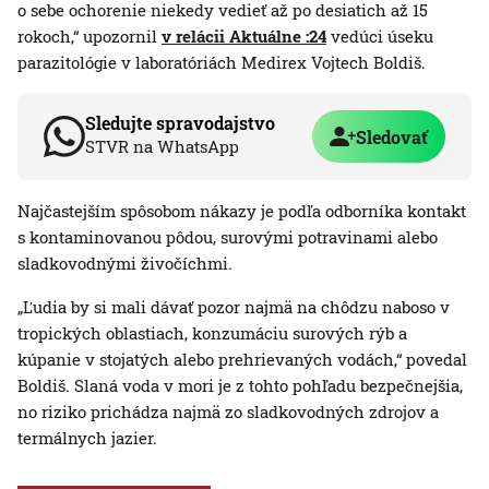
o sebe ochorenie niekedy vedieť až po desiatich až 15
rokoch,“ upozornil
v relácii Aktuálne :24
vedúci úseku
parazitológie v laboratóriách Medirex Vojtech Boldiš.
Sledujte spravodajstvo
Sledovať
STVR na WhatsApp
Najčastejším spôsobom nákazy je podľa odborníka kontakt
s kontaminovanou pôdou, surovými potravinami alebo
sladkovodnými živočíchmi.
„Ľudia by si mali dávať pozor najmä na chôdzu naboso v
tropických oblastiach, konzumáciu surových rýb a
kúpanie v stojatých alebo prehrievaných vodách,“ povedal
Boldiš. Slaná voda v mori je z tohto pohľadu bezpečnejšia,
no riziko prichádza najmä zo sladkovodných zdrojov a
termálnych jazier.