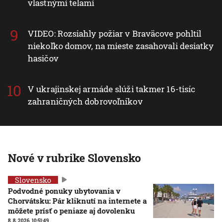
vlastnými telami
VIDEO: Rozsiahly požiar v Braväcove pohltil
niekoľko domov, na mieste zasahovali desiatky
hasičov
V ukrajinskej armáde slúži takmer 16-tisíc
zahraničných dobrovoľníkov
Nové v rubrike Slovensko
Slovensko
Podvodné ponuky ubytovania v
Chorvátsku: Pár kliknutí na internete a
môžete prísť o peniaze aj dovolenku
8. 8. 2026, 10:51:49