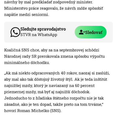
návrhy by mal predkladať zodpovedný minister.
Ministerstvo práce reagovalo, že návrh môže spôsobiť
napätie medzi seniormi.
Sledujte spravodajstvo
Sledovať
STVR na WhatsApp
Koaličná SNS chce, aby sa na septembrovej schôdzi
Národnej rady SR prerokovala zmena spôsobu výpočtu
minimálneho dôchodku.
„Ak má niekto odpracovaných 40 rokov, naozaj si zaslúži,
aby mal ako tak dôstojný životný štýl. Ak je teda inštitút
najnižšej mzdy, ktorý je naviazaný na 60 percent
priemernej mzdy, má byť aj najnižší dôchodok.
Jednoducho to z hľadiska štátneho rozpočtu nie je tak
zásadné, ako je ten dopad, takže preto na tom trváme,“
hovorí Roman Michelko (SNS).