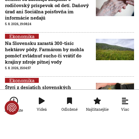
rodičovský príspevok od detí. Daňový
úrad ani Sociálna poisťovňa im
informácie nedajú
5. 8. 2026, 19:08:24
Ekonomika
Na Slovensku zarastá 300-tisíc
hektárov pôdy. Farmárom by mohla
pomôcť zvládnuť sucho či vrátiť do
krajiny zdroje pitnej vody
5. 8. 2026, 15:04:57
Ekonomika
Štyri z desiatich slovenských
domácností nemajú žiadnu finančnú
rezervu, vyplýva z prieskumu
5. 8. 2026, 6:00:00
Viac
Videá
Odložené
Najčítanejšie
Po minúte
Ekonomika
Počet falošných PN sa znižuje: Nový
systém Sociálnej poisťovni ušetril
desiatky miliónov eur