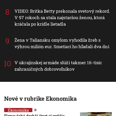
VIDEO: Britka Betty prekonala svetový rekord.
V 97 rokoch sa stala najstaršou ženou, ktorá
kráčala po krídle lietadla
Žena v Taliansku omylom vyhodila žreb s
výhrou milión eur. Smetiari ho hľadali dva dni
V ukrajinskej armáde slúži takmer 16-tisíc
zahraničných dobrovoľníkov
Nové v rubrike Ekonomika
Ekonomika
Firmy čaká drahší štart aj vyššie