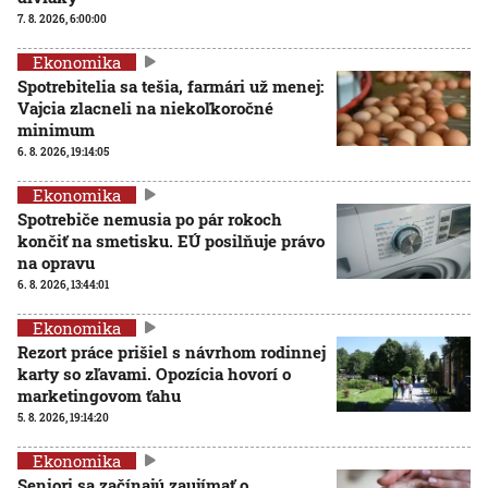
7. 8. 2026, 6:00:00
Ekonomika
Spotrebitelia sa tešia, farmári už menej:
Vajcia zlacneli na niekoľkoročné
minimum
6. 8. 2026, 19:14:05
Ekonomika
Spotrebiče nemusia po pár rokoch
končiť na smetisku. EÚ posilňuje právo
na opravu
6. 8. 2026, 13:44:01
Ekonomika
Rezort práce prišiel s návrhom rodinnej
karty so zľavami. Opozícia hovorí o
marketingovom ťahu
5. 8. 2026, 19:14:20
Ekonomika
Seniori sa začínajú zaujímať o