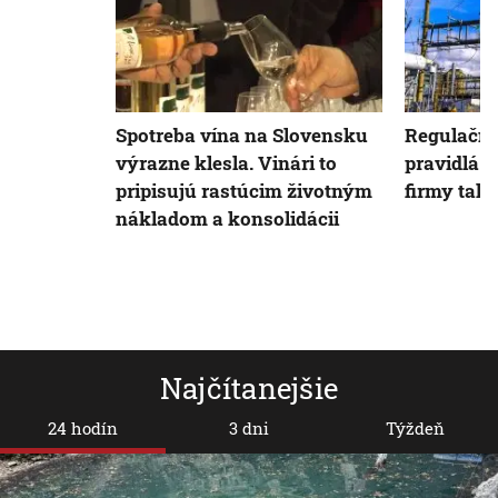
Spotreba vína na Slovensku
Regulačný
výrazne klesla. Vinári to
pravidlá o
pripisujú rastúcim životným
firmy tak 
nákladom a konsolidácii
Najčítanejšie
24 hodín
3 dni
Týždeň