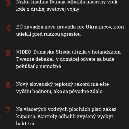
Nízka hladina Dunaja odhalila masívny vrak
lode z druhej svetovej vojny
EÚ zavádza nové pravidlá pre Ukrajincov, ktorí
utiekli pred ruskou agresiou
VIDEO: Dunajská Streda utŕžila v holandskom
Twente debakel, v domácej odvete sa bude
pokúšať o nemožné
Nový slovenský teplotný rekord má ešte
vyššiu hodnotu, ako sa pôvodne zdalo
Na viacerých vodných plochách platí zákaz
kúpania. Kontroly odhalili zvýšený výskyt
baktérií