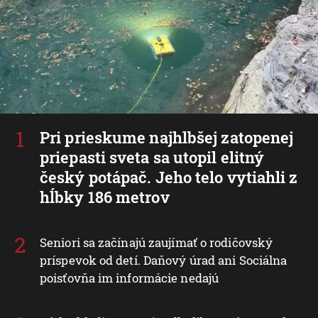
Pri prieskume najhlbšej zatopenej
priepasti sveta sa utopil elitný
český potápač. Jeho telo vytiahli z
hĺbky 186 metrov
Seniori sa začínajú zaujímať o rodičovský
príspevok od detí. Daňový úrad ani Sociálna
poisťovňa im informácie nedajú