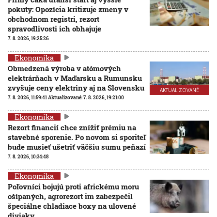
pokuty: Opozícia kritizuje zmeny v
obchodnom registri, rezort
spravodlivosti ich obhajuje
7. 8. 2026, 19:25:26
Ekonomika
Obmedzená výroba v atómových
elektrárňach v Maďarsku a Rumunsku
zvyšuje ceny elektriny aj na Slovensku
AKTUALIZOVANÉ
7. 8. 2026, 11:59:41
Aktualizované:
7. 8. 2026, 19:21:00
Ekonomika
Rezort financií chce znížiť prémiu na
stavebné sporenie. Po novom si sporiteľ
bude musieť ušetriť väčšiu sumu peňazí
7. 8. 2026, 10:34:48
Ekonomika
Poľovníci bojujú proti africkému moru
ošípaných, agrorezort im zabezpečil
špeciálne chladiace boxy na ulovené
diviaky