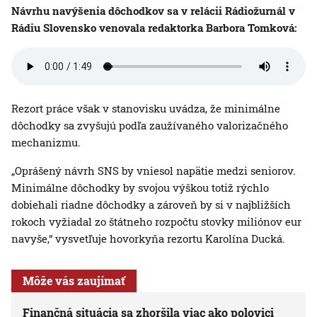
Návrhu navýšenia dôchodkov sa v relácii Rádiožurnál v
Rádiu Slovensko venovala redaktorka Barbora Tomková:
Rezort práce však v stanovisku uvádza, že minimálne
dôchodky sa zvyšujú podľa zaužívaného valorizačného
mechanizmu.
„Oprášený návrh SNS by vniesol napätie medzi seniorov.
Minimálne dôchodky by svojou výškou totiž rýchlo
dobiehali riadne dôchodky a zároveň by si v najbližších
rokoch vyžiadal zo štátneho rozpočtu stovky miliónov eur
navyše,“ vysvetľuje hovorkyňa rezortu Karolína Ducká.
Môže vás zaujímať
Finančná situácia sa zhoršila viac ako polovici