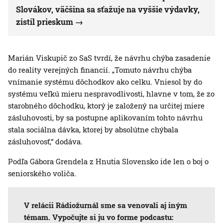
Slovákov, väčšina sa sťažuje na vyššie výdavky,
zistil prieskum
Marián Viskupič zo SaS tvrdí, že návrhu chýba zasadenie
do reality verejných financií. „Tomuto návrhu chýba
vnímanie systému dôchodkov ako celku. Vniesol by do
systému veľkú mieru nespravodlivosti, hlavne v tom, že zo
starobného dôchodku, ktorý je založený na určitej miere
zásluhovosti, by sa postupne aplikovaním tohto návrhu
stala sociálna dávka, ktorej by absolútne chýbala
zásluhovosť,“ dodáva.
Podľa Gábora Grendela z Hnutia Slovensko ide len o boj o
seniorského voliča.
V relácii Rádiožurnál sme sa venovali aj iným
témam. Vypočujte si ju vo forme podcastu: