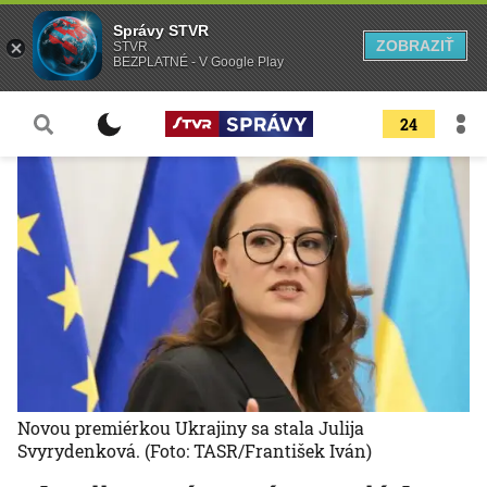
Správy STVR
ZOBRAZIŤ
STVR
BEZPLATNÉ - V Google Play
24
Novou premiérkou Ukrajiny sa stala Julija
Svyrydenková.
(Foto: TASR/František Iván)