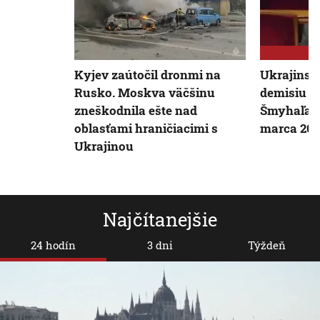
Kyjev zaútočil dronmi na
Ukrajinsk
Rusko. Moskva väčšinu
demisiu p
zneškodnila ešte nad
Šmyhaľa. 
oblasťami hraničiacimi s
marca 20
Ukrajinou
Najčítanejšie
24 hodín
3 dni
Týždeň