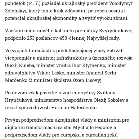
pondelok (14. 7.) požiadal ukrajinský prezident Volodymyr
Zelenskyj, ktorý tento krok zdôvodnil potrebou posilniť
potenciál ukrajinskej ekonomiky a zvýšiť výrobu zbraní.
Väčšinu mien nového kabinetu premiérky Svyrydenkovej
podporilo 253 poslancov 450-člennej Najvyššej rady.
Vo svojich funkciách z predchádzajúcej vlády zotrvali
vicepremiér a minister infraštruktúry a územného rozvoja
Olexij Kuleba, minister vnútra Ihor Klymenko, minister
zdravotníctva Viktor Ľaško, minister financií Serhij
Marčenko či minister školstva Oxen Lisovyj.
Po novom však povedie rezort energetiky Svitlana
Hrynčuková, ministerstvo hospodárstva Olexij Sobolev a
rezort spravodlivosti Herman Haluščenko.
Prvým podpredsedom ukrajinskej vlády a ministrom pre
digitálnu transformáciu sa stal Mychajlo Fedorov a
podpredsedom vlády pre európsku a euroatlantickú