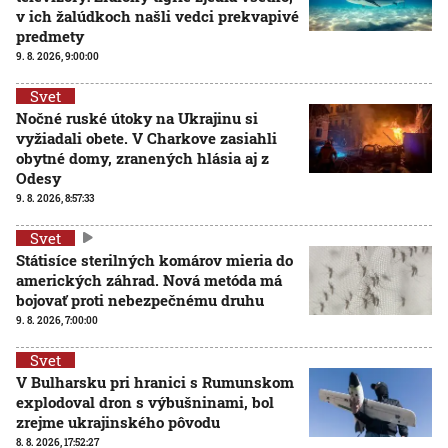
v ich žalúdkoch našli vedci prekvapivé
predmety
9. 8. 2026, 9:00:00
Svet
Nočné ruské útoky na Ukrajinu si
vyžiadali obete. V Charkove zasiahli
obytné domy, zranených hlásia aj z
Odesy
9. 8. 2026, 8:57:33
Svet
Státisíce sterilných komárov mieria do
amerických záhrad. Nová metóda má
bojovať proti nebezpečnému druhu
9. 8. 2026, 7:00:00
Svet
V Bulharsku pri hranici s Rumunskom
explodoval dron s výbušninami, bol
zrejme ukrajinského pôvodu
8. 8. 2026, 17:52:27