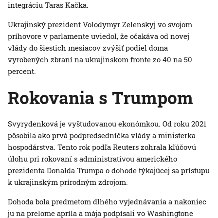
integráciu Taras Kačka.
Ukrajinský prezident Volodymyr Zelenskyj vo svojom
príhovore v parlamente uviedol, že očakáva od novej
vlády do šiestich mesiacov zvýšiť podiel doma
vyrobených zbraní na ukrajinskom fronte zo 40 na 50
percent.
Rokovania s Trumpom
Svyrydenková je vyštudovanou ekonómkou. Od roku 2021
pôsobila ako prvá podpredsedníčka vlády a ministerka
hospodárstva. Tento rok podľa Reuters zohrala kľúčovú
úlohu pri rokovaní s administratívou amerického
prezidenta Donalda Trumpa o dohode týkajúcej sa prístupu
k ukrajinským prírodným zdrojom.
Dohoda bola predmetom dlhého vyjednávania a nakoniec
ju na prelome apríla a mája podpísali vo Washingtone