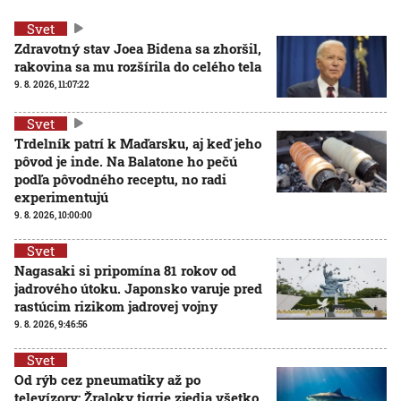
Svet
Zdravotný stav Joea Bidena sa zhoršil,
rakovina sa mu rozšírila do celého tela
9. 8. 2026, 11:07:22
Svet
Trdelník patrí k Maďarsku, aj keď jeho
pôvod je inde. Na Balatone ho pečú
podľa pôvodného receptu, no radi
experimentujú
9. 8. 2026, 10:00:00
Svet
Nagasaki si pripomína 81 rokov od
jadrového útoku. Japonsko varuje pred
rastúcim rizikom jadrovej vojny
9. 8. 2026, 9:46:56
Svet
Od rýb cez pneumatiky až po
televízory: Žraloky tigrie zjedia všetko,