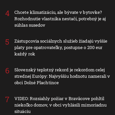
Chcete klimatizáciu, ale bývate v bytovke?
Rozhodnutie vlastníka nestačí, potrebný je aj
súhlas susedov
Zástupcovia sociálnych služieb žiadajú vyššie
platy pre opatrovateľky, postupne o 200 eur
každý rok
Slovenský teplotný rekord je rekordom celej
strednej Európy: Najvyššiu hodnotu namerali v
obci Dolné Plachtince
VIDEO: Rozsiahly požiar v Braväcove pohltil
niekoľko domov, v obci vyhlásili mimoriadnu
situáciu