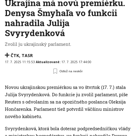
Ukrajina má novú premiérku.
Denysa Šmyhaľa vo funkcii
nahradila Julija
Svyrydenková
Zvolil ju ukrajinský parlament.
ČTK
,
TASR
17. 7. 2025 11:15:53
Aktualizované:
17. 7. 2025 17:44:00
Odlož na neskôr
Novou ukrajinskou premiérkou sa vo štvrtok (17. 7.) stala
Julija Svyrydenková. Do funkcie ju zvolil parlament, píše
Reuters s odvolaním sa na opozičného poslanca Oleksija
Hončarenka. Parlament tiež potvrdil väčšinu ministrov
nového kabinetu.
Svyrydenková, ktorá bola doteraz podpredsedníčkou vlády
a ministerkou hospodárstva, vo funkcii nahradila Denysa