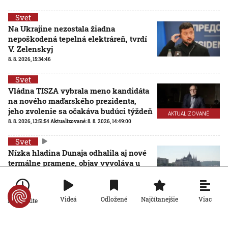
Svet
Na Ukrajine nezostala žiadna
nepoškodená tepelná elektráreň, tvrdí
V. Zelenskyj
8. 8. 2026, 15:34:46
Svet
Vládna TISZA vybrala meno kandidáta
na nového maďarského prezidenta,
jeho zvolenie sa očakáva budúci týždeň
AKTUALIZOVANÉ
8. 8. 2026, 13:51:54
Aktualizované:
8. 8. 2026, 14:49:00
Svet
Nízka hladina Dunaja odhalila aj nové
termálne pramene, objav vyvoláva u
vedcov aj obavy
8. 8. 2026, 11:30:31
Viac
Videá
Odložené
Najčítanejšie
Po minúte