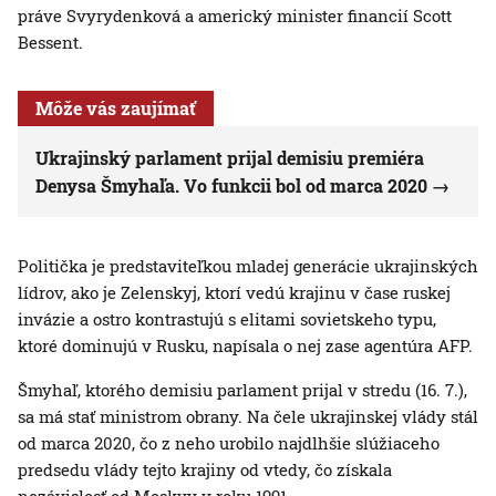
práve Svyrydenková a americký minister financií Scott
Bessent.
Môže vás zaujímať
Ukrajinský parlament prijal demisiu premiéra
Denysa Šmyhaľa. Vo funkcii bol od marca 2020
Politička je predstaviteľkou mladej generácie ukrajinských
lídrov, ako je Zelenskyj, ktorí vedú krajinu v čase ruskej
invázie a ostro kontrastujú s elitami sovietskeho typu,
ktoré dominujú v Rusku, napísala o nej zase agentúra AFP.
Šmyhaľ, ktorého demisiu parlament prijal v stredu (16. 7.),
sa má stať ministrom obrany. Na čele ukrajinskej vlády stál
od marca 2020, čo z neho urobilo najdlhšie slúžiaceho
predsedu vlády tejto krajiny od vtedy, čo získala
nezávislosť od Moskvy v roku 1991.