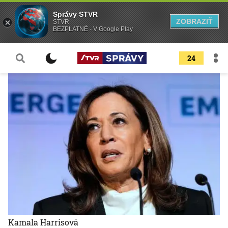
Správy STVR
ZOBRAZIŤ
STVR
BEZPLATNÉ - V Google Play
24
Kamala Harrisová