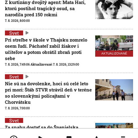
Z kurtizány dvojitý agent: Mata Hari,
ktorú postihol tragický osud, sa
narodila pred 150 rokmi
7. 8. 2026, 8:00:00
Svet
Pri streľbe v škole v Thajsku zomrelo
osem ľudí. Páchateľ zabil žiakov i
učiteľov a potom obrátil zbraň proti
AKTUALIZOVANÉ
sebe
7. 8. 2026, 7:49:06
Aktualizované:
7. 8. 2026, 13:29:00
Svet
Nie sú na dovolenke, hoci sú celé leto
pri mori: Štáb STVR strávil deň v teréne
so slovenskými policajtami v
Chorvátsku
7. 8. 2026, 7:00:00
Svet
Za snahu dostať sa do Španielska
zaplatili životom: Starosta Ceuty