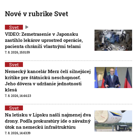
Nové v rubrike Svet
Svet
VIDEO: Zemetrasenie v Japonsku
zastihlo lekárov uprostred operácie,
pacienta chránili vlastnými telami
7. 8. 2026, 15:01:59
Svet
Nemecký kancelár Merz čelí silnejúcej
kritike pre štátnickú neschopnosť.
Jeho dôvera v udržanie jednotnosti
klesá
7. 8. 2026, 14:44:23
Svet
Na letisku v Lipsku našli najmenej dva
drony. Podľa prokuratúry ide o závažný
útok na nemeckú infraštruktúru
7. 8. 2026, 14:43:39