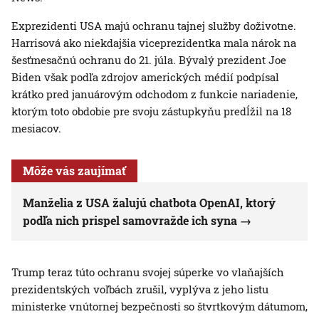
Exprezidenti USA majú ochranu tajnej služby doživotne.
Harrisová ako niekdajšia viceprezidentka mala nárok na
šesťmesačnú ochranu do 21. júla. Bývalý prezident Joe
Biden však podľa zdrojov amerických médií podpísal
krátko pred januárovým odchodom z funkcie nariadenie,
ktorým toto obdobie pre svoju zástupkyňu predĺžil na 18
mesiacov.
Môže vás zaujímať
Manželia z USA žalujú chatbota OpenAI, ktorý
podľa nich prispel samovražde ich syna
Trump teraz túto ochranu svojej súperke vo vlaňajších
prezidentských voľbách zrušil, vyplýva z jeho listu
ministerke vnútornej bezpečnosti so štvrtkovým dátumom,