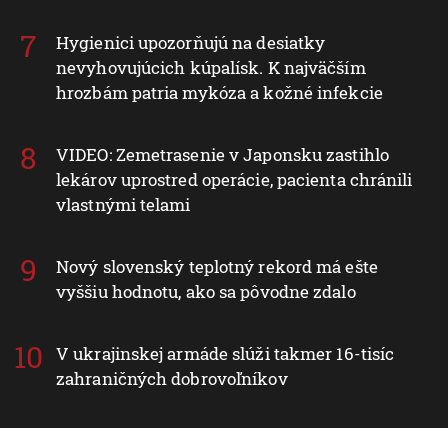
Hygienici upozorňujú na desiatky
nevyhovujúcich kúpalísk. K najväčším
hrozbám patria mykóza a kožné infekcie
VIDEO: Zemetrasenie v Japonsku zastihlo
lekárov uprostred operácie, pacienta chránili
vlastnými telami
Nový slovenský teplotný rekord má ešte
vyššiu hodnotu, ako sa pôvodne zdalo
V ukrajinskej armáde slúži takmer 16-tisíc
zahraničných dobrovoľníkov