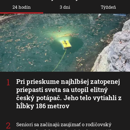
24 hodín
3 dni
Týždeň
Pri prieskume najhlbšej zatopenej
priepasti sveta sa utopil elitný
český potápač. Jeho telo vytiahli z
hĺbky 186 metrov
Seniori sa začínajú zaujímať o rodičovský