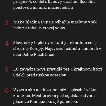
príspevok od detí. Daňový úrad ani Sociálna
poisťovňa im informácie nedajú
Nízka hladina Dunaja odhalila masívny vrak
lode z druhej svetovej vojny
Slovenský teplotný rekord je rekordom celej
strednej Európy: Najvyššiu hodnotu namerali v
obci Dolné Plachtince
EÚ zavádza nové pravidlá pre Ukrajincov, ktorí
utiekli pred ruskou agresiou
Vyzerá ako medúza, no môže spôsobiť vážne
zranenia. Mechúrovka portugalská zatvára
pláže vo Francúzsku aj Španielsku