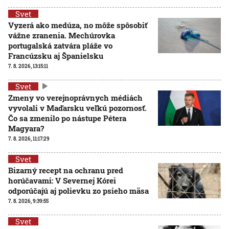
Svet
Vyzerá ako medúza, no môže spôsobiť
vážne zranenia. Mechúrovka
portugalská zatvára pláže vo
Francúzsku aj Španielsku
7. 8. 2026, 13:15:11
Svet
Zmeny vo verejnoprávnych médiách
vyvolali v Maďarsku veľkú pozornosť.
Čo sa zmenilo po nástupe Pétera
Magyara?
7. 8. 2026, 11:17:29
Svet
Bizarný recept na ochranu pred
horúčavami: V Severnej Kórei
odporúčajú aj polievku zo psieho mäsa
7. 8. 2026, 9:39:55
Svet