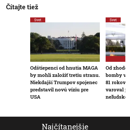
Čítajte tiež
Svet
Svet
Odštiepenci od hnutia MAGA
Od zhoden
by mohli založiť tretiu stranu.
bomby v H
Niekdajší Trumpov spojenec
81 rokov. 
predstavil novú víziu pre
varoval p
USA
neľudskos
Najčítanejšie