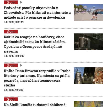
Svet
Podvodné ponuky ubytovania v
Chorvátsku: Pár kliknutí na internete a
môžete prísť o peniaze aj dovolenku
8. 8. 2026, 10:51:49
Svet
Rakúsko reaguje na horúčavy, chce
zjednodušiť cestu ku klimatizáciám.
Opozícia a Greenpeace žiadajú iné
riešenia
8. 8. 2026, 10:00:00
Svet
Kniha Dana Browna rozprúdila v Prahe
literárny turizmus. Na miesta sa prišla
pozrieť aj najväčšia streamovacia
služba
8. 8. 2026, 9:00:00
Svet
Na Sicílii končia turistami obľúbené