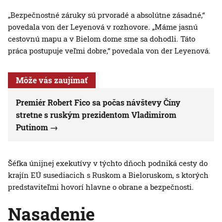
„Bezpečnostné záruky sú prvoradé a absolútne zásadné,“
povedala von der Leyenová v rozhovore. „Máme jasnú
cestovnú mapu a v Bielom dome sme sa dohodli. Táto
práca postupuje veľmi dobre,“ povedala von der Leyenová.
Môže vás zaujímať
Premiér Robert Fico sa počas návštevy Číny
stretne s ruským prezidentom Vladimirom
Putinom
Šéfka únijnej exekutívy v týchto dňoch podniká cesty do
krajín EÚ susediacich s Ruskom a Bieloruskom, s ktorých
predstaviteľmi hovorí hlavne o obrane a bezpečnosti.
Nasadenie