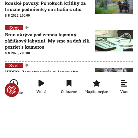
konské povozy. Po rokoch kritiky za
hrozné podmienky sa stratia z ulíc
8. 8. 2026, 8:00:00
Svet
Brno ukrýva pod zemou tajomný
zážitkový labyrint. My sme sa doň išli
pozrieť s kamerou
8. 8. 2026, 7:00:00
Svet
VIDEO: Zemetrasenie v Japonsku
zastihlo lekárov uprostred operácie,
pacienta chránili vlastnými telami
7. 8. 2026, 15:01:59
Viac
Videá
Odložené
Najčítanejšie
Po minúte
Svet
Nemecký kancelár Merz čelí silnejúcej kritike pre
štátnickú neschopnosť. Jeho dôvera v udržanie
jednotnosti klesá
7. 8. 2026, 14:44:23