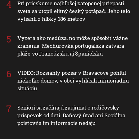
Pri prieskume najhlbšej zatopenej priepasti
sveta sa utopil elitný český potápač. Jeho telo
vytiahli z hĺbky 186 metrov
Vyzerá ako medúza, no môže spôsobiť vážne
zranenia. Mechúrovka portugalská zatvára
pláže vo Francúzsku aj Španielsku
VIDEO: Rozsiahly požiar v Braväcove pohltil
niekoľko domov, v obci vyhlásili mimoriadnu
situáciu
Seniori sa začínajú zaujímať o rodičovský
príspevok od detí. Daňový úrad ani Sociálna
poisťovňa im informácie nedajú