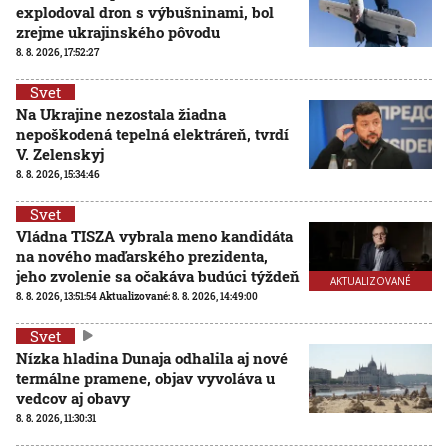
explodoval dron s výbušninami, bol
zrejme ukrajinského pôvodu
8. 8. 2026, 17:52:27
Svet
Na Ukrajine nezostala žiadna
nepoškodená tepelná elektráreň, tvrdí
V. Zelenskyj
8. 8. 2026, 15:34:46
Svet
Vládna TISZA vybrala meno kandidáta
na nového maďarského prezidenta,
jeho zvolenie sa očakáva budúci týždeň
AKTUALIZOVANÉ
8. 8. 2026, 13:51:54
Aktualizované:
8. 8. 2026, 14:49:00
Svet
Nízka hladina Dunaja odhalila aj nové
termálne pramene, objav vyvoláva u
vedcov aj obavy
8. 8. 2026, 11:30:31