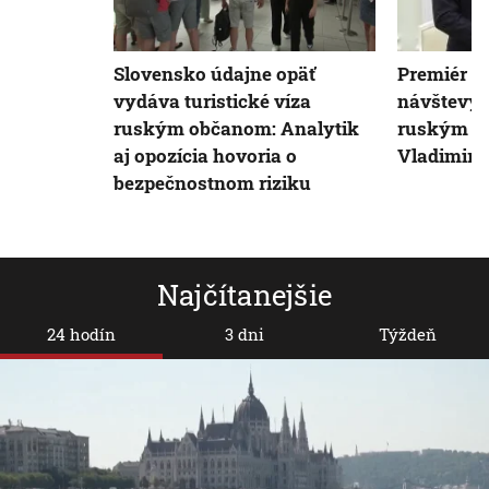
Slovensko údajne opäť
Premiér R
vydáva turistické víza
návštevy Č
ruským občanom: Analytik
ruským p
aj opozícia hovoria o
Vladimir
bezpečnostnom riziku
Najčítanejšie
24 hodín
3 dni
Týždeň