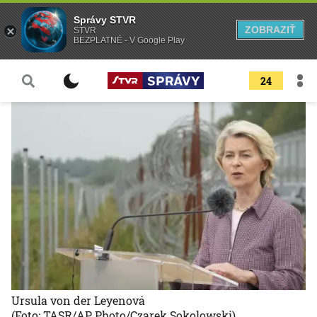
Správy STVR
ZOBRAZIŤ
STVR
BEZPLATNÉ - V Google Play
24
Ursula von der Leyenová
(Foto: TASR/AP Photo/Czarek Sokolowski)