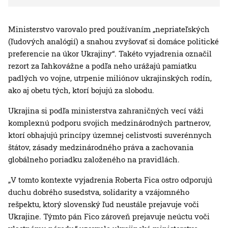
Ministerstvo varovalo pred používaním „nepriateľských
(ľudových analógií) a snahou zvyšovať si domáce politické
preferencie na úkor Ukrajiny“. Takéto vyjadrenia označil
rezort za ľahkovážne a podľa neho urážajú pamiatku
padlých vo vojne, utrpenie miliónov ukrajinských rodín,
ako aj obetu tých, ktorí bojujú za slobodu.
Ukrajina si podľa ministerstva zahraničných vecí váži
komplexnú podporu svojich medzinárodných partnerov,
ktorí obhajujú princípy územnej celistvosti suverénnych
štátov, zásady medzinárodného práva a zachovania
globálneho poriadku založeného na pravidlách.
„V tomto kontexte vyjadrenia Roberta Fica ostro odporujú
duchu dobrého susedstva, solidarity a vzájomného
rešpektu, ktorý slovenský ľud neustále prejavuje voči
Ukrajine. Týmto pán Fico zároveň prejavuje neúctu voči