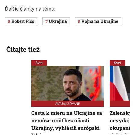
Ďalšie články na tému:
Robert Fico
Ukrajina
vojna na Ukrajine
Čítajte tiež
Svet
Svet
AKTUALIZOVANÉ
Cesta k mieru na Ukrajine sa
Zelenskyj:
nemôže určiť bez účasti
nevydajú 
Ukrajiny, vyhlásili európski
okupanto