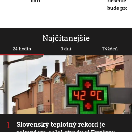
lídri
riešenie k
bude proti
Najčítanejšie
24 hodín
3 dni
Týždeň
Slovenský teplotný rekord je