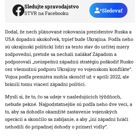
Sledujte spravodajstvo
Sledovať
STVR na Facebooku
Dodal, že nech plánované rokovania prezidentov Ruska a
USA dopadnú akokoľvek, trpieť bude Ukrajina. Podľa neho
sú ukrajinskí politickí lídri za tento stav do určitej miery
zodpovední, pretože sa nechali nalákať Západom a
podporovali „neúspešnú západnú stratégiu poškodiť Rusko
cez všemožnú podporu Ukrajiny vo vojenskom konflikte“.
Vojna podľa premiéra mohla skončiť už v apríli 2022, ale
bránili tomu viacerí západní politici.
Myslí si, že to, čo sa udeje v nasledujúcich týždňoch,
nebude pekné. Najpodstatnejšie sú podľa neho dve veci, a
to, aby sa dohodlo okamžité zastavenie vojenských
operácií a skončilo sa zabíjanie, a aby „iní západní hráči
nehodili do prípadnej dohody o prímerí vidly“.