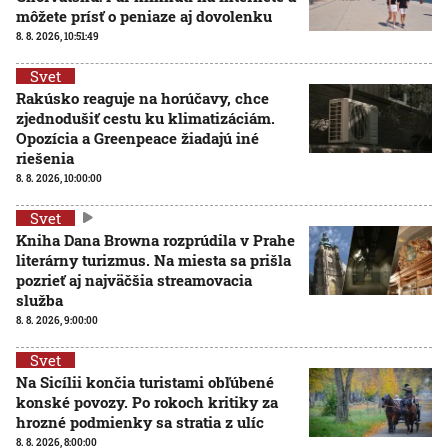
môžete prísť o peniaze aj dovolenku
8. 8. 2026, 10:51:49
Svet
Rakúsko reaguje na horúčavy, chce
zjednodušiť cestu ku klimatizáciám.
Opozícia a Greenpeace žiadajú iné
riešenia
8. 8. 2026, 10:00:00
Svet
Kniha Dana Browna rozprúdila v Prahe
literárny turizmus. Na miesta sa prišla
pozrieť aj najväčšia streamovacia
služba
8. 8. 2026, 9:00:00
Svet
Na Sicílii končia turistami obľúbené
konské povozy. Po rokoch kritiky za
hrozné podmienky sa stratia z ulíc
8. 8. 2026, 8:00:00