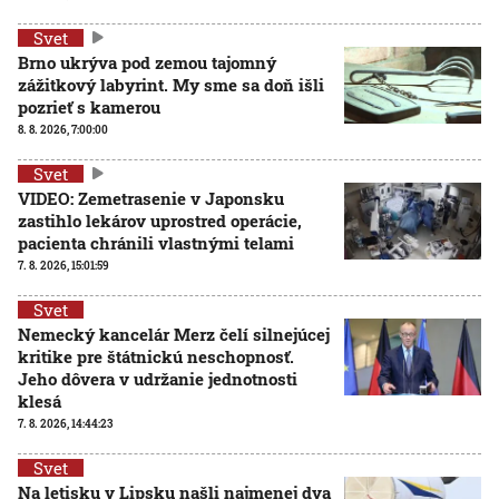
Svet
Brno ukrýva pod zemou tajomný
zážitkový labyrint. My sme sa doň išli
pozrieť s kamerou
8. 8. 2026, 7:00:00
Svet
VIDEO: Zemetrasenie v Japonsku
zastihlo lekárov uprostred operácie,
pacienta chránili vlastnými telami
7. 8. 2026, 15:01:59
Svet
Nemecký kancelár Merz čelí silnejúcej
kritike pre štátnickú neschopnosť.
Jeho dôvera v udržanie jednotnosti
klesá
7. 8. 2026, 14:44:23
Svet
Na letisku v Lipsku našli najmenej dva