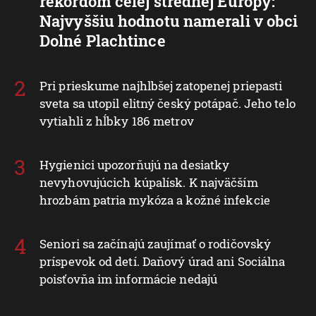
rekordom celej strednej Európy:
Najvyššiu hodnotu namerali v obci
Dolné Plachtince
Pri prieskume najhlbšej zatopenej priepasti
sveta sa utopil elitný český potápač. Jeho telo
vytiahli z hĺbky 186 metrov
Hygienici upozorňujú na desiatky
nevyhovujúcich kúpalísk. K najväčším
hrozbám patria mykóza a kožné infekcie
Seniori sa začínajú zaujímať o rodičovský
príspevok od detí. Daňový úrad ani Sociálna
poisťovňa im informácie nedajú