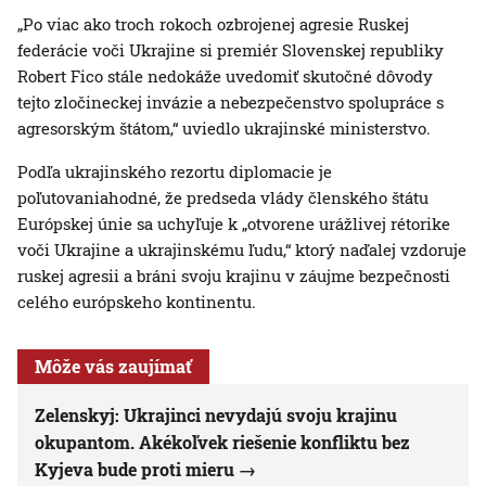
„Po viac ako troch rokoch ozbrojenej agresie Ruskej
federácie voči Ukrajine si premiér Slovenskej republiky
Robert Fico stále nedokáže uvedomiť skutočné dôvody
tejto zločineckej invázie a nebezpečenstvo spolupráce s
agresorským štátom,“ uviedlo ukrajinské ministerstvo.
Podľa ukrajinského rezortu diplomacie je
poľutovaniahodné, že predseda vlády členského štátu
Európskej únie sa uchyľuje k „otvorene urážlivej rétorike
voči Ukrajine a ukrajinskému ľudu,“ ktorý naďalej vzdoruje
ruskej agresii a bráni svoju krajinu v záujme bezpečnosti
celého európskeho kontinentu.
Môže vás zaujímať
Zelenskyj: Ukrajinci nevydajú svoju krajinu
okupantom. Akékoľvek riešenie konfliktu bez
Kyjeva bude proti mieru