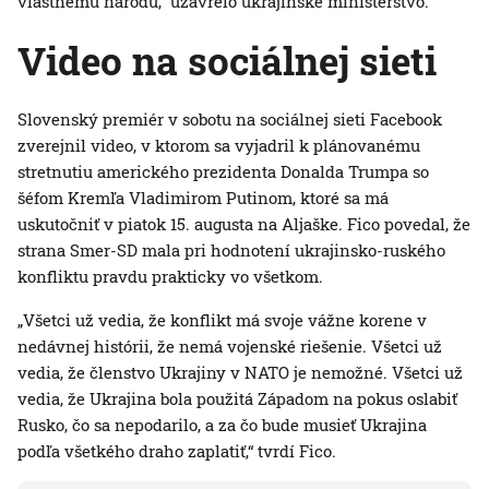
vlastnému národu,“ uzavrelo ukrajinské ministerstvo.
Video na sociálnej sieti
Slovenský premiér v sobotu na sociálnej sieti Facebook
zverejnil video, v ktorom sa vyjadril k plánovanému
stretnutiu amerického prezidenta Donalda Trumpa so
šéfom Kremľa Vladimirom Putinom, ktoré sa má
uskutočniť v piatok 15. augusta na Aljaške. Fico povedal, že
strana Smer-SD mala pri hodnotení ukrajinsko-ruského
konfliktu pravdu prakticky vo všetkom.
„Všetci už vedia, že konflikt má svoje vážne korene v
nedávnej histórii, že nemá vojenské riešenie. Všetci už
vedia, že členstvo Ukrajiny v NATO je nemožné. Všetci už
vedia, že Ukrajina bola použitá Západom na pokus oslabiť
Rusko, čo sa nepodarilo, a za čo bude musieť Ukrajina
podľa všetkého draho zaplatiť,“ tvrdí Fico.