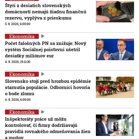
Štyri z desiatich slovenských
domácností nemajú žiadnu finančnú
rezervu, vyplýva z prieskumu
5. 8. 2026, 6:00:00
Ekonomika
Počet falošných PN sa znižuje: Nový
systém Sociálnej poisťovni ušetril
desiatky miliónov eur
4. 8. 2026, 19:11:30
Ekonomika
Slovensko stojí pred hrozbou epidémie
starnutia populácie. Odborníci hovoria
o bode zlomu
4. 8. 2026, 6:00:00
Ekonomika
Inšpektoráty práce už môžu
kontrolovať, či firmy dodržiavajú
pravidlá rovnakého odmeňovania žien
a mužov