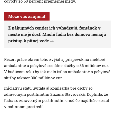
odvody zo 60 percent priemernej mzdy.
Môže vás zaujímať
Z nákupných centier ich vyhadzujú, fontánok v
meste nie je dosť: Mnohí ľudia bez domova nemajú
prístup k pitnej vode
Rezort práce okrem toho zvýšil aj príspevok na niektoré
ambulantné a pobytové sociálne služby o 36 miliónov eur.
V budúcom roku by tak malo ísť na ambulantné a pobytové
služby takmer 300 miliónov eur.
Iniciatívu štátu uvítala aj komisárka pre osoby so
zdravotným postihnutím Zuzana Stavrovská. Doplnila, že
ľudia so zdravotným postihnutím chcú čo najdlhšie zostať
v rodinnom prostredí.