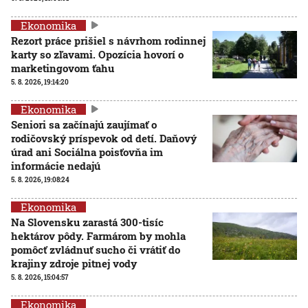
Ekonomika
Rezort práce prišiel s návrhom rodinnej
karty so zľavami. Opozícia hovorí o
marketingovom ťahu
5. 8. 2026, 19:14:20
Ekonomika
Seniori sa začínajú zaujímať o
rodičovský príspevok od detí. Daňový
úrad ani Sociálna poisťovňa im
informácie nedajú
5. 8. 2026, 19:08:24
Ekonomika
Na Slovensku zarastá 300-tisíc
hektárov pôdy. Farmárom by mohla
pomôcť zvládnuť sucho či vrátiť do
krajiny zdroje pitnej vody
5. 8. 2026, 15:04:57
Ekonomika