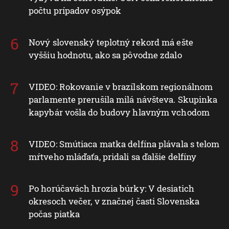
počtu prípadov osýpok
Nový slovenský teplotný rekord má ešte
vyššiu hodnotu, ako sa pôvodne zdalo
VIDEO: Rokovanie v brazílskom regionálnom
parlamente prerušila milá návšteva. Skupinka
kapybár vošla do budovy hlavným vchodom
VIDEO: Smútiaca matka delfína plávala s telom
mŕtveho mláďaťa, pridali sa ďalšie delfíny
Po horúčavách hrozia búrky: V desiatich
okresoch večer, v značnej časti Slovenska
počas piatka