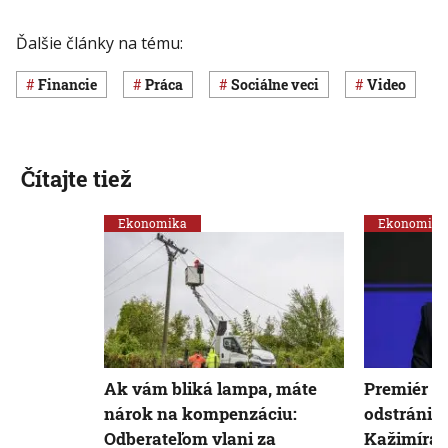
Ďalšie články na tému:
Financie
Práca
Sociálne veci
Video
Čítajte tiež
Ekonomika
Ekonomika
Ak vám bliká lampa, máte
Premiér Fi
nárok na kompenzáciu:
odstrániť
Odberateľom vlani za
Kažimíra 