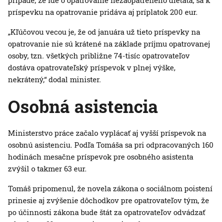
prípade, že ide o opatrovanie nezaopatreného dieťaťa, sa k
príspevku na opatrovanie pridáva aj príplatok 200 eur.
„Kľúčovou vecou je, že od januára už tieto príspevky na
opatrovanie nie sú krátené na základe príjmu opatrovanej
osoby, tzn. všetkých približne 74-tisíc opatrovateľov
dostáva opatrovateľský príspevok v plnej výške,
nekrátený,“ dodal minister.
Osobná asistencia
Ministerstvo práce začalo vyplácať aj vyšší príspevok na
osobnú asistenciu. Podľa Tomáša sa pri odpracovaných 160
hodinách mesačne príspevok pre osobného asistenta
zvýšil o takmer 63 eur.
Tomáš pripomenul, že novela zákona o sociálnom poistení
prinesie aj zvýšenie dôchodkov pre opatrovateľov tým, že
po účinnosti zákona bude štát za opatrovateľov odvádzať