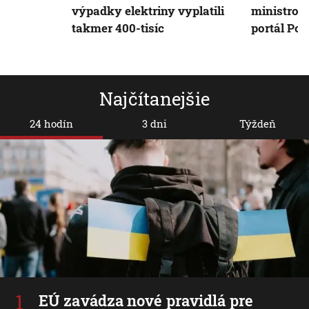
výpadky elektriny vyplatili
ministrom 
takmer 400-tisíc
portál Poli
Najčítanejšie
24 hodín
3 dni
Týždeň
EÚ zavádza nové pravidlá pre