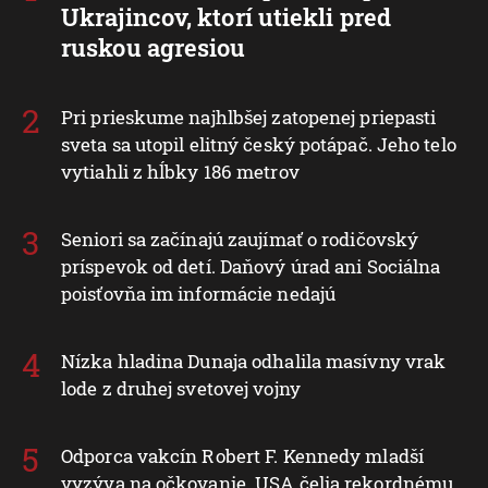
Ukrajincov, ktorí utiekli pred
ruskou agresiou
Pri prieskume najhlbšej zatopenej priepasti
sveta sa utopil elitný český potápač. Jeho telo
vytiahli z hĺbky 186 metrov
Seniori sa začínajú zaujímať o rodičovský
príspevok od detí. Daňový úrad ani Sociálna
poisťovňa im informácie nedajú
Nízka hladina Dunaja odhalila masívny vrak
lode z druhej svetovej vojny
Odporca vakcín Robert F. Kennedy mladší
vyzýva na očkovanie. USA čelia rekordnému