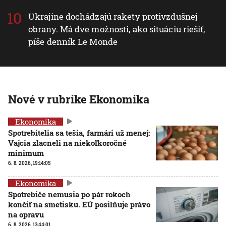
Ukrajine dochádzajú rakety protivzdušnej
obrany. Má dve možnosti, ako situáciu riešiť,
píše denník Le Monde
Nové v rubrike Ekonomika
Ekonomika
Spotrebitelia sa tešia, farmári už menej:
Vajcia zlacneli na niekoľkoročné
minimum
6. 8. 2026, 19:14:05
Ekonomika
Spotrebiče nemusia po pár rokoch
končiť na smetisku. EÚ posilňuje právo
na opravu
6. 8. 2026, 13:44:01