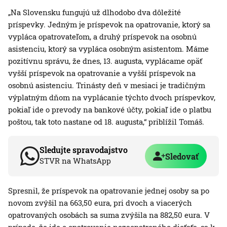
„Na Slovensku fungujú už dlhodobo dva dôležité
príspevky. Jedným je príspevok na opatrovanie, ktorý sa
vypláca opatrovateľom, a druhý príspevok na osobnú
asistenciu, ktorý sa vypláca osobným asistentom. Máme
pozitívnu správu, že dnes, 13. augusta, vyplácame opäť
vyšší príspevok na opatrovanie a vyšší príspevok na
osobnú asistenciu. Trinásty deň v mesiaci je tradičným
výplatným dňom na vyplácanie týchto dvoch príspevkov,
pokiaľ ide o prevody na bankové účty, pokiaľ ide o platbu
poštou, tak toto nastane od 18. augusta,“ priblížil Tomáš.
Sledujte spravodajstvo
Sledovať
STVR na WhatsApp
Spresnil, že príspevok na opatrovanie jednej osoby sa po
novom zvýšil na 663,50 eura, pri dvoch a viacerých
opatrovaných osobách sa suma zvýšila na 882,50 eura. V