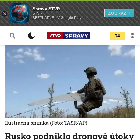
Správy STVR
ZOBRAZIŤ
STVR
BEZPLATNÉ - V Google Play
24
Ilustračná snímka
(Foto: TASR/AP)
Rusko podniklo dronové útoky