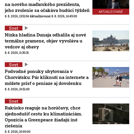
na nového maďarského prezidenta,
jeho zvolenie sa očakáva budúci týždeň
AKTUALIZOVANÉ
8. 8. 2026, 13:51:54
Aktualizované:
8. 8. 2026, 14:49:00
Svet
Nízka hladina Dunaja odhalila aj nové
termálne pramene, objav vyvoláva u
vedcov aj obavy
8. 8. 2026, 11:30:31
Svet
Podvodné ponuky ubytovania v
Chorvátsku: Pár kliknutí na internete a
môžete prísť o peniaze aj dovolenku
8. 8. 2026, 10:51:49
Svet
Rakúsko reaguje na horúčavy, chce
zjednodušiť cestu ku klimatizáciám.
Opozícia a Greenpeace žiadajú iné
riešenia
8. 8. 2026, 10:00:00