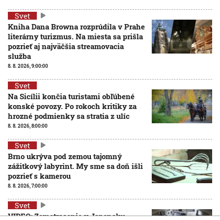
Svet
Kniha Dana Browna rozprúdila v Prahe
literárny turizmus. Na miesta sa prišla
pozrieť aj najväčšia streamovacia
služba
8. 8. 2026, 9:00:00
Svet
Na Sicílii končia turistami obľúbené
konské povozy. Po rokoch kritiky za
hrozné podmienky sa stratia z ulíc
8. 8. 2026, 8:00:00
Svet
Brno ukrýva pod zemou tajomný
zážitkový labyrint. My sme sa doň išli
pozrieť s kamerou
8. 8. 2026, 7:00:00
Svet
VIDEO: Zemetrasenie v Japonsku