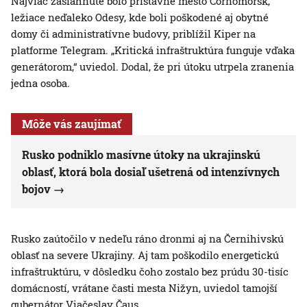
Najviac zasiahnuté bolo prístavné mesto Čornomorsk,
ležiace neďaleko Odesy, kde boli poškodené aj obytné
domy či administratívne budovy, priblížil Kiper na
platforme Telegram. „Kritická infraštruktúra funguje vďaka
generátorom,“ uviedol. Dodal, že pri útoku utrpela zranenia
jedna osoba.
Môže vás zaujímať
Rusko podniklo masívne útoky na ukrajinskú
oblasť, ktorá bola dosiaľ ušetrená od intenzívnych
bojov
Rusko zaútočilo v nedeľu ráno dronmi aj na Černihivskú
oblasť na severe Ukrajiny. Aj tam poškodilo energetickú
infraštruktúru, v dôsledku čoho zostalo bez prúdu 30-tisíc
domácností, vrátane časti mesta Nižyn, uviedol tamojší
gubernátor Viačeslav Čaus.