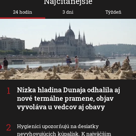
Najčítanejšie
24 hodín
3 dni
Týždeň
Nízka hladina Dunaja odhalila aj
nové termálne pramene, objav
vyvoláva u vedcov aj obavy
Hygienici upozorňujú na desiatky
nevyhovujúcich kúpalísk. K najväčším