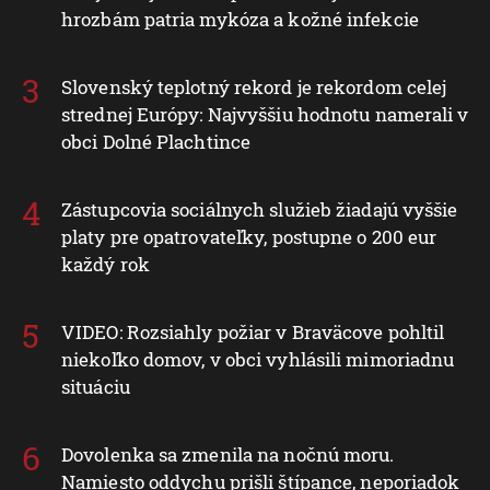
hrozbám patria mykóza a kožné infekcie
Slovenský teplotný rekord je rekordom celej
strednej Európy: Najvyššiu hodnotu namerali v
obci Dolné Plachtince
Zástupcovia sociálnych služieb žiadajú vyššie
platy pre opatrovateľky, postupne o 200 eur
každý rok
VIDEO: Rozsiahly požiar v Braväcove pohltil
niekoľko domov, v obci vyhlásili mimoriadnu
situáciu
Dovolenka sa zmenila na nočnú moru.
Namiesto oddychu prišli štípance, neporiadok