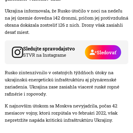
Ukrajina informovala, že Rusko útočilo v noci na nedeľu
na jej územie dovedna 142 dronmi, pričom jej protivzdušná
obrana dokázala zostreliť 126 z nich. Drony však zasiahli
desať miest.
Sledujte spravodajstvo
Sledovať
STVR na Instagrame
Rusko zintenzívnilo v ostatných týždňoch útoky na
ukrajinskú energetickú infraštruktúru aj plynárenské
zariadenia. Ukrajina zase zasiahla viaceré ruské ropné
rafinérie i ropovody.
K najnovším útokom sa Moskva nevyjadrila, počas 42
mesiacov vojny, ktorú rozpútala vo februári 2022, však
nepretržite napáda kritickú infraštruktúru Ukrajiny.