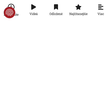
zastihlo lekárov uprostred operácie,
pacienta chránili vlastnými telami
7. 8. 2026, 15:01:59
Viac
Videá
Odložené
Najčítanejšie
Po minúte
Svet
Nemecký kancelár Merz čelí silnejúcej
kritike pre štátnickú neschopnosť.
Jeho dôvera v udržanie jednotnosti
klesá
7. 8. 2026, 14:44:23
Svet
Na letisku v Lipsku našli najmenej dva
drony. Podľa prokuratúry ide o závažný
útok na nemeckú infraštruktúru
7. 8. 2026, 14:43:39
Svet
Vyzerá ako medúza, no môže spôsobiť
vážne zranenia. Mechúrovka
portugalská zatvára pláže vo
Francúzsku aj Španielsku