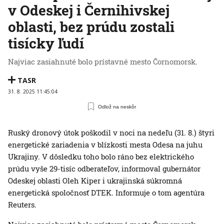
v Odeskej i Černihivskej
oblasti, bez prúdu zostali
tisícky ľudí
Najviac zasiahnuté bolo prístavné mesto Čornomorsk.
TASR
31. 8. 2025 11:45:04
Odlož na neskôr
Ruský dronový útok poškodil v noci na nedeľu (31. 8.) štyri
energetické zariadenia v blízkosti mesta Odesa na juhu
Ukrajiny. V dôsledku toho bolo ráno bez elektrického
prúdu vyše 29-tisíc odberateľov, informoval gubernátor
Odeskej oblasti Oleh Kiper i ukrajinská súkromná
energetická spoločnosť DTEK. Informuje o tom agentúra
Reuters.