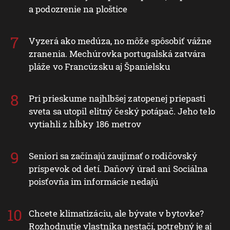
a podozrenie na ploštice
Vyzerá ako medúza, no môže spôsobiť vážne
zranenia. Mechúrovka portugalská zatvára
pláže vo Francúzsku aj Španielsku
Pri prieskume najhlbšej zatopenej priepasti
sveta sa utopil elitný český potápač. Jeho telo
vytiahli z hĺbky 186 metrov
Seniori sa začínajú zaujímať o rodičovský
príspevok od detí. Daňový úrad ani Sociálna
poisťovňa im informácie nedajú
Chcete klimatizáciu, ale bývate v bytovke?
Rozhodnutie vlastníka nestačí, potrebný je aj