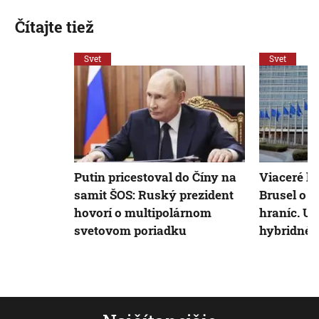
Čítajte tiež
Svet
Svet
Putin pricestoval do Číny na
Viaceré kr
samit ŠOS: Ruský prezident
Brusel o 
hovorí o multipolárnom
hraníc. U
svetovom poriadku
hybridné 