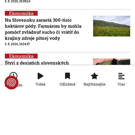
5. 8. 2026, 19:08:24
Ekonomika
Na Slovensku zarastá 300-tisíc
hektárov pôdy. Farmárom by mohla
pomôcť zvládnuť sucho či vrátiť do
krajiny zdroje pitnej vody
5. 8. 2026, 15:04:57
Ekonomika
Štyri z desiatich slovenských
domácností nemajú žiadnu finančnú
rezervu, vyplýva z prieskumu
5. 8. 2026, 6:00:00
Viac
Videá
Odložené
Najčítanejšie
Po minúte
Ekonomika
Počet falošných PN sa znižuje: Nový
systém Sociálnej poisťovni ušetril
desiatky miliónov eur
4. 8. 2026, 19:11:30
Ekonomika