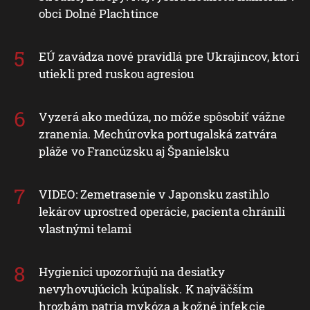
obci Dolné Plachtince
EÚ zavádza nové pravidlá pre Ukrajincov, ktorí
utiekli pred ruskou agresiou
Vyzerá ako medúza, no môže spôsobiť vážne
zranenia. Mechúrovka portugalská zatvára
pláže vo Francúzsku aj Španielsku
VIDEO: Zemetrasenie v Japonsku zastihlo
lekárov uprostred operácie, pacienta chránili
vlastnými telami
Hygienici upozorňujú na desiatky
nevyhovujúcich kúpalísk. K najväčším
hrozbám patria mykóza a kožné infekcie