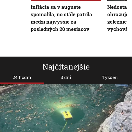
Inflácia sa v auguste
Nedostato
spomalila, no stále patrila
ohrozuje 
medzi najvyššie za
železnice.
posledných 20 mesiacov
vychováva
Najčítanejšie
24 hodín
3 dni
Týždeň