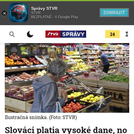
Správy STVR
ZOBRAZIŤ
STVR
BEZPLATNÉ - V Google Play
24
Ilustračná snímka.
(Foto: STVR)
Slováci platia vysoké dane, no