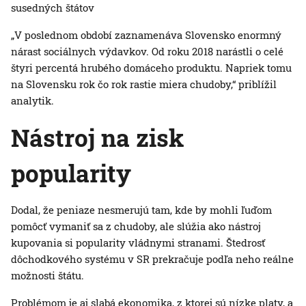
susedných štátov
„V poslednom období zaznamenáva Slovensko enormný
nárast sociálnych výdavkov. Od roku 2018 narástli o celé
štyri percentá hrubého domáceho produktu. Napriek tomu
na Slovensku rok čo rok rastie miera chudoby,“ priblížil
analytik.
Nástroj na zisk
popularity
Dodal, že peniaze nesmerujú tam, kde by mohli ľuďom
pomôcť vymaniť sa z chudoby, ale slúžia ako nástroj
kupovania si popularity vládnymi stranami. Štedrosť
dôchodkového systému v SR prekračuje podľa neho reálne
možnosti štátu.
Problémom je aj slabá ekonomika, z ktorej sú nízke platy, a