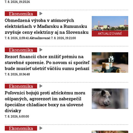
7. 8. 2026, 19:25:26
Ekonomika
Obmedzená výroba v atómových
elektrárňach v Maďarsku a Rumunsku
zvyšuje ceny elektriny aj na Slovensku
AKTUALIZOVANÉ
7. 8. 2026, 11:59:41
Aktualizované:
7. 8. 2026, 19:21:00
Ekonomika
Rezort financií chce znížiť prémiu na
stavebné sporenie. Po novom si sporiteľ
bude musieť ušetriť väčšiu sumu peňazí
7. 8. 2026, 10:34:48
Ekonomika
Poľovníci bojujú proti africkému moru
ošípaných, agrorezort im zabezpečil
špeciálne chladiace boxy na ulovené
diviaky
7. 8. 2026, 6:00:00
Ekonomika