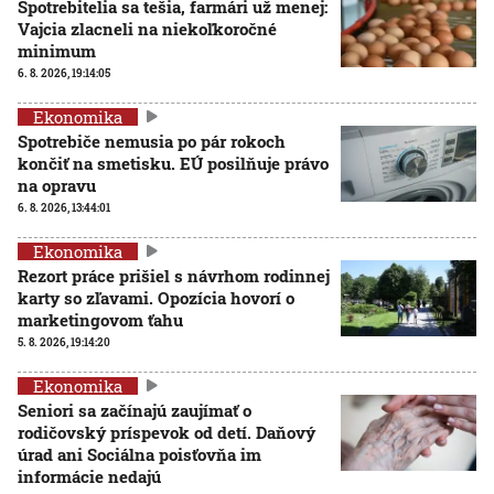
Spotrebitelia sa tešia, farmári už menej:
Vajcia zlacneli na niekoľkoročné
minimum
6. 8. 2026, 19:14:05
Ekonomika
Spotrebiče nemusia po pár rokoch
končiť na smetisku. EÚ posilňuje právo
na opravu
6. 8. 2026, 13:44:01
Ekonomika
Rezort práce prišiel s návrhom rodinnej
karty so zľavami. Opozícia hovorí o
marketingovom ťahu
5. 8. 2026, 19:14:20
Ekonomika
Seniori sa začínajú zaujímať o
rodičovský príspevok od detí. Daňový
úrad ani Sociálna poisťovňa im
informácie nedajú