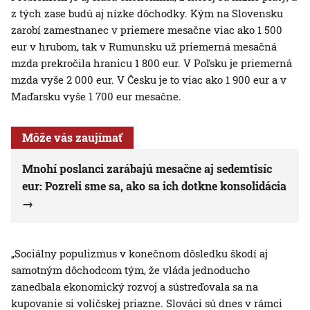
z tých zase budú aj nízke dôchodky. Kým na Slovensku
zarobí zamestnanec v priemere mesačne viac ako 1 500
eur v hrubom, tak v Rumunsku už priemerná mesačná
mzda prekročila hranicu 1 800 eur. V Poľsku je priemerná
mzda vyše 2 000 eur. V Česku je to viac ako 1 900 eur a v
Maďarsku vyše 1 700 eur mesačne.
Môže vás zaujímať
Mnohí poslanci zarábajú mesačne aj sedemtisíc
eur: Pozreli sme sa, ako sa ich dotkne konsolidácia
„Sociálny populizmus v konečnom dôsledku škodí aj
samotným dôchodcom tým, že vláda jednoducho
zanedbala ekonomický rozvoj a sústreďovala sa na
kupovanie si voličskej priazne. Slováci sú dnes v rámci