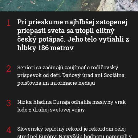
Pri prieskume najhlbšej zatopenej
priepasti sveta sa utopil elitný
český potápač. Jeho telo vytiahli z
hĺbky 186 metrov
Seniori sa začínajú zaujímať o rodičovský
príspevok od detí. Daňový úrad ani Sociálna
poisťovňa im informácie nedajú
Nízka hladina Dunaja odhalila masívny vrak
lode z druhej svetovej vojny
Slovenský teplotný rekord je rekordom celej
strednej Európy: Najvyššiu hodnotu namerali v