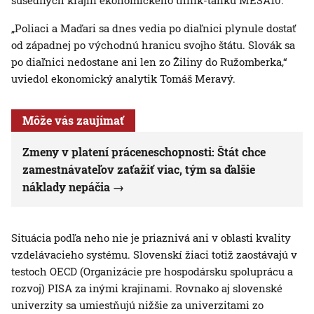
susedných krajín ekonomického think-tanku MESA10.
„Poliaci a Maďari sa dnes vedia po diaľnici plynule dostať
od západnej po východnú hranicu svojho štátu. Slovák sa
po diaľnici nedostane ani len zo Žiliny do Ružomberka,“
uviedol ekonomický analytik Tomáš Meravý.
Môže vás zaujímať
Zmeny v platení práceneschopnosti: Štát chce
zamestnávateľov zaťažiť viac, tým sa ďalšie
náklady nepáčia
Situácia podľa neho nie je priaznivá ani v oblasti kvality
vzdelávacieho systému. Slovenskí žiaci totiž zaostávajú v
testoch OECD (Organizácie pre hospodársku spoluprácu a
rozvoj) PISA za inými krajinami. Rovnako aj slovenské
univerzity sa umiestňujú nižšie za univerzitami zo