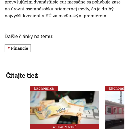
prevyšujúcim dvanásťtisíc eur mesačne sa pohybuje zase
na úrovni osemnásobku priemernej mzdy, čo je druhý
najvyšší kvocient v EÚ za maďarským premiérom.
Ďalšie články na tému:
Financie
Čítajte tiež
Ekonomika
Ekonomika
AKTUALIZOVANÉ