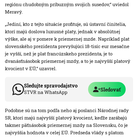
regiónu chudobným príbuzným svojich susedov,“ uviedol
Meravý.
„Jediní, kto z tejto situácie profituje, sú ústavní činitelia,
ktorí majú doslova luxusné platy, jednak v absolútnej
výške, ale aj v pomere k priemernej mzde. Napríklad plat
slovenského prezidenta prevyšujúci 18-tisíc eur mesačne
je vyšší, než je plat francúzskeho prezidenta, je to
dvanásťnásobok priemernej mzdy, a to je najvyšší platový
kvocient v EÚ,“ uzavrel.
Sledujte spravodajstvo
Sledovať
STVR na WhatsApp
Podobne sú na tom podľa neho aj poslanci Národnej rady
SR, ktorí majú najvyšší platový kvocient, keďže zarábajú
takmer päťnásobok priemernej mzdy na Slovensku, čo je
najvyššia hodnota v celej EÚ. Predseda vlády s platom