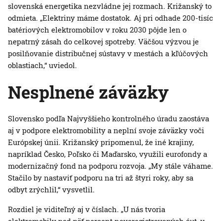
slovenská energetika nezvládne jej rozmach. Križanský to
odmieta. „Elektriny máme dostatok. Aj pri odhade 200-tisíc
batériových elektromobilov v roku 2030 pôjde len o
nepatrný zásah do celkovej spotreby. Väčšou výzvou je
posilňovanie distribučnej sústavy v mestách a kľúčových
oblastiach,“ uviedol.
Nesplnené záväzky
Slovensko podľa Najvyššieho kontrolného úradu zaostáva
aj v podpore elektromobility a neplní svoje záväzky voči
Európskej únii. Križanský pripomenul, že iné krajiny,
napríklad Česko, Poľsko či Maďarsko, využili eurofondy a
modernizačný fond na podporu rozvoja. „My stále váhame.
Stačilo by nastaviť podporu na tri až štyri roky, aby sa
odbyt zrýchlil,“ vysvetlil.
Rozdiel je viditeľný aj v číslach. „U nás tvoria