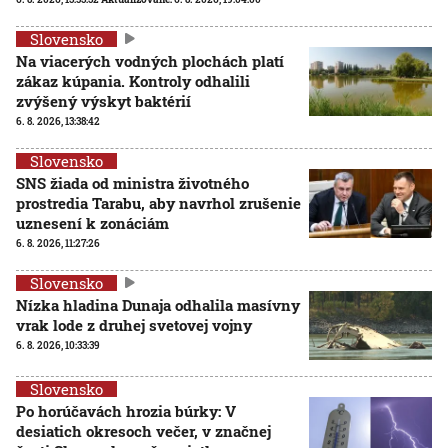
Slovensko
Na viacerých vodných plochách platí
zákaz kúpania. Kontroly odhalili
zvýšený výskyt baktérií
6. 8. 2026, 13:38:42
Slovensko
SNS žiada od ministra životného
prostredia Tarabu, aby navrhol zrušenie
uznesení k zonáciám
6. 8. 2026, 11:27:26
Slovensko
Nízka hladina Dunaja odhalila masívny
vrak lode z druhej svetovej vojny
6. 8. 2026, 10:33:39
Slovensko
Po horúčavách hrozia búrky: V
desiatich okresoch večer, v značnej