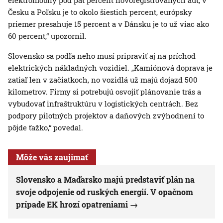
elektromobily pod päť percent novoregistrovaných áut, v
Česku a Poľsku je to okolo šiestich percent, európsky
priemer presahuje 15 percent a v Dánsku je to už viac ako
60 percent,“ upozornil.
Slovensko sa podľa neho musí pripraviť aj na príchod
elektrických nákladných vozidiel. „Kamiónová doprava je
zatiaľ len v začiatkoch, no vozidlá už majú dojazd 500
kilometrov. Firmy si potrebujú osvojiť plánovanie trás a
vybudovať infraštruktúru v logistických centrách. Bez
podpory pilotných projektov a daňových zvýhodnení to
pôjde ťažko,“ povedal.
Môže vás zaujímať
Slovensko a Maďarsko majú predstaviť plán na
svoje odpojenie od ruských energií. V opačnom
prípade EK hrozí opatreniami