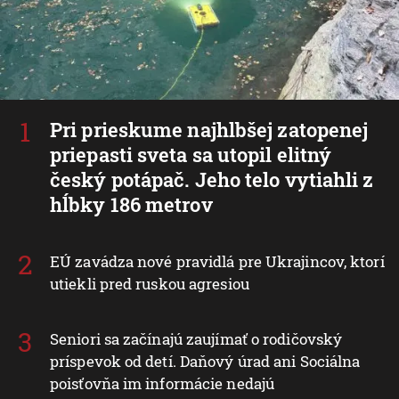
Pri prieskume najhlbšej zatopenej
priepasti sveta sa utopil elitný
český potápač. Jeho telo vytiahli z
hĺbky 186 metrov
EÚ zavádza nové pravidlá pre Ukrajincov, ktorí
utiekli pred ruskou agresiou
Seniori sa začínajú zaujímať o rodičovský
príspevok od detí. Daňový úrad ani Sociálna
poisťovňa im informácie nedajú