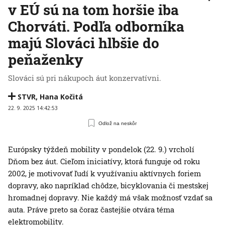
v EÚ sú na tom horšie iba
Chorváti. Podľa odborníka
majú Slováci hlbšie do
peňaženky
Slováci sú pri nákupoch áut konzervatívni.
STVR
,
Hana Kočitá
22. 9. 2025 14:42:53
Odlož na neskôr
Európsky týždeň mobility v pondelok (22. 9.) vrcholí
Dňom bez áut. Cieľom iniciatívy, ktorá funguje od roku
2002, je motivovať ľudí k využívaniu aktívnych foriem
dopravy, ako napríklad chôdze, bicyklovania či mestskej
hromadnej dopravy. Nie každý má však možnosť vzdať sa
auta. Práve preto sa čoraz častejšie otvára téma
elektromobility.