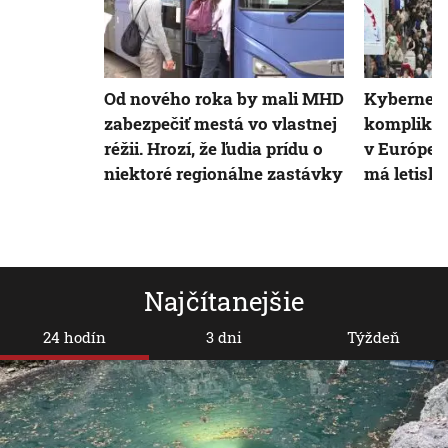
Od nového roka by mali MHD
Kyberneti
zabezpečiť mestá vo vlastnej
komplikuj
réžii. Hrozí, že ľudia prídu o
v Európe,
niektoré regionálne zastávky
má letisko
Najčítanejšie
24 hodín
3 dni
Týždeň