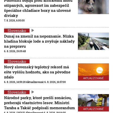
Poľovníci bojujú proti africkému moru
ošípaných, agrorezort im zabezpečil
špeciálne chladiace boxy na ulovené
diviaky
7. 8. 2026, 6:00:00
Slovensko
Dunaj sa zmenil na nepoznanie. Nízka
hladina blokuje lode a zvyšuje náklady
na prepravu
6. 8. 2026, 19:09:48
Slovensko
Nový slovenský teplotný rekord má
ešte vyššiu hodnotu, ako sa pôvodne
zdalo
AKTUALIZOVANÉ
6. 8. 2026, 14:59:28
Aktualizované:
6. 8. 2026, 16:57:00
Slovensko
Národné parky, ktoré prešli zonáciou,
preberajú vlastníctvo lesov. Ministri
Taraba a Takáč podpísali memorandum
AKTUALIZOVANÉ
6. 8. 2026, 13:53:32
Aktualizované:
6. 8. 2026, 19:04:00