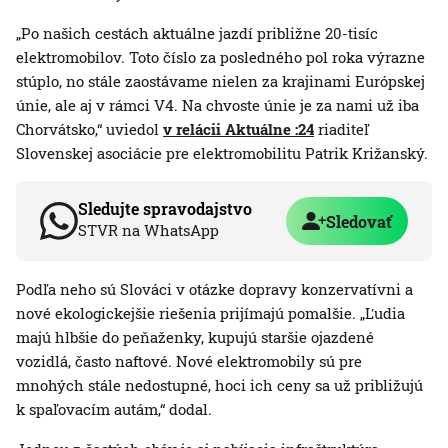
„Po našich cestách aktuálne jazdí približne 20-tisíc
elektromobilov. Toto číslo za posledného pol roka výrazne
stúplo, no stále zaostávame nielen za krajinami Európskej
únie, ale aj v rámci V4. Na chvoste únie je za nami už iba
Chorvátsko,“ uviedol
v relácii Aktuálne :24
riaditeľ
Slovenskej asociácie pre elektromobilitu Patrik Križanský.
Sledujte spravodajstvo
Sledovať
STVR na WhatsApp
Podľa neho sú Slováci v otázke dopravy konzervatívni a
nové ekologickejšie riešenia prijímajú pomalšie. „Ľudia
majú hlbšie do peňaženky, kupujú staršie ojazdené
vozidlá, často naftové. Nové elektromobily sú pre
mnohých stále nedostupné, hoci ich ceny sa už približujú
k spaľovacím autám,“ dodal.