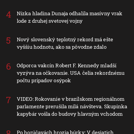
Nízka hladina Dunaja odhalila masívny vrak
lode z druhej svetovej vojny
Nový slovenský teplotný rekord má ešte
vyššiu hodnotu, ako sa pôvodne zdalo
Odporca vakcín Robert F. Kennedy mladší
vyzýva na očkovanie. USA čelia rekordnému
počtu prípadov osýpok
VIDEO: Rokovanie v brazílskom regionálnom
parlamente prerušila milá návšteva. Skupinka
kapybár vošla do budovy hlavným vchodom
Po horúčavách hrozia búrky: V desiatich