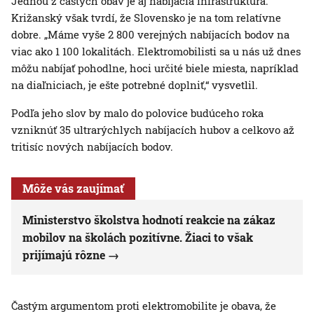
Jednou z častých obáv je aj nabíjacia infraštruktúra.
Križanský však tvrdí, že Slovensko je na tom relatívne
dobre. „Máme vyše 2 800 verejných nabíjacích bodov na
viac ako 1 100 lokalitách. Elektromobilisti sa u nás už dnes
môžu nabíjať pohodlne, hoci určité biele miesta, napríklad
na diaľniciach, je ešte potrebné doplniť,“ vysvetlil.
Podľa jeho slov by malo do polovice budúceho roka
vzniknúť 35 ultrarýchlych nabíjacích hubov a celkovo až
tritisíc nových nabíjacích bodov.
Môže vás zaujímať
Ministerstvo školstva hodnotí reakcie na zákaz
mobilov na školách pozitívne. Žiaci to však
prijímajú rôzne
Častým argumentom proti elektromobilite je obava, že