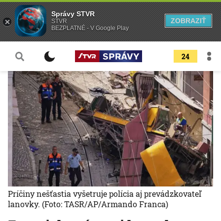
Správy STVR
ZOBRAZIŤ
STVR
BEZPLATNÉ - V Google Play
24
Príčiny nešťastia vyšetruje polícia aj prevádzkovateľ
lanovky.
(Foto: TASR/AP/Armando Franca)