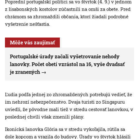
Poprední portugalskí politici sa vo štvrtok (4. 9.) v jednom
z lisabonských kostolov zúčastnili na omši za obete. Pred
chrámom sa zhromaždili občania, ktorí žiadali podrobné
vyšetrenie nešťastia.
Môže vás zaujímať
Portugalské úrady začali vyšetrovanie nehody
lanovky. Počet obetí vzrástol na 16, vyše dvadsať
je zranených
Ľudia podľa jednej zo zhromaždených potrebujú vedieť, že
im nehrozí nebezpečenstvo. Dvaja turisti zo Singapuru
uviedli, že pôvodne mali tiež v stredu cestovať lanovkou, v
poslednej chvíli však zmenili plány.
Ikonická lanovka Glória sa v stredu vykoľajila, rútila sa
dole kopcom a vrazila do budovy. Úrady vo štvrtok hlásili