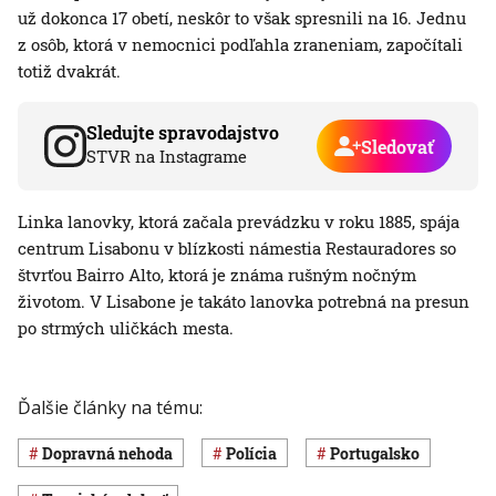
už dokonca 17 obetí, neskôr to však spresnili na 16. Jednu
z osôb, ktorá v nemocnici podľahla zraneniam, započítali
totiž dvakrát.
Sledujte spravodajstvo
Sledovať
STVR na Instagrame
Linka lanovky, ktorá začala prevádzku v roku 1885, spája
centrum Lisabonu v blízkosti námestia Restauradores so
štvrťou Bairro Alto, ktorá je známa rušným nočným
životom. V Lisabone je takáto lanovka potrebná na presun
po strmých uličkách mesta.
Ďalšie články na tému:
dopravná nehoda
polícia
Portugalsko