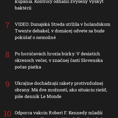
kúpania. Kontroly odhalili zvýšený výskyt
baktérií
VIDEO: Dunajská Streda utŕžila v holandskom
Twente debakel, v domácej odvete sa bude
pokúšať o nemožné
Po horúčavách hrozia búrky: V desiatich
okresoch večer, v značnej časti Slovenska
počas piatka
Ukrajine dochádzajú rakety protivzdušnej
obrany. Má dve možnosti, ako situáciu riešiť,
píše denník Le Monde
Odporca vakcín Robert F. Kennedy mladší