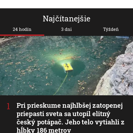
Najčítanejšie
24 hodín
3 dni
Týždeň
Pri prieskume najhlbšej zatopenej
priepasti sveta sa utopil elitný
český potápač. Jeho telo vytiahli z
hĺbky 186 metrov