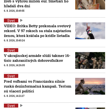
žreb s výhrou milión eur. Smetiari ho
hľadali dva dni
6. 8. 2026, 15:49:55
Svet
VIDEO: Britka Betty prekonala svetový
rekord. V 97 rokoch sa stala najstaršou
ženou, ktorá kráčala po krídle lietadla
6. 8. 2026, 15:40:24
Svet
V ukrajinskej armáde slúži takmer 16-
tisíc zahraničných dobrovoľníkov
6. 8. 2026, 14:26:05
Svet
Pred voľbami vo Francúzsku silnie
ruská dezinformačná kampaň. Terčom
sú viacerí politici
6. 8. 2026, 14:21:27
Svet