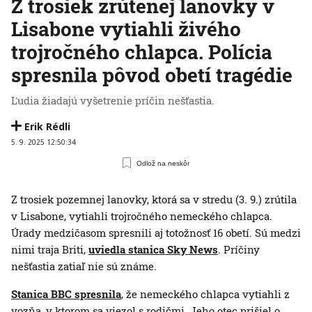
Z trosiek zrútenej lanovky v
Lisabone vytiahli živého
trojročného chlapca. Polícia
spresnila pôvod obetí tragédie
Ľudia žiadajú vyšetrenie príčin nešťastia.
Erik Rédli
5. 9. 2025 12:50:34
Odlož na neskôr
Z trosiek pozemnej lanovky, ktorá sa v stredu (3. 9.) zrútila
v Lisabone, vytiahli trojročného nemeckého chlapca.
Úrady medzičasom spresnili aj totožnosť 16 obetí. Sú medzi
nimi traja Briti,
uviedla stanica Sky News
. Príčiny
nešťastia zatiaľ nie sú známe.
Stanica BBC spresnila
, že nemeckého chlapca vytiahli z
vozňa, v ktorom sa viezol s rodičmi. Jeho otec prišiel o