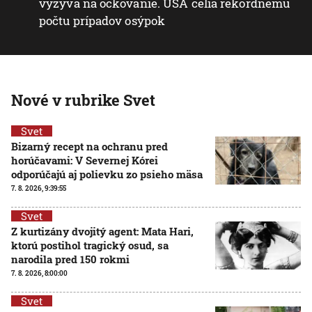
vyzýva na očkovanie. USA čelia rekordnému
počtu prípadov osýpok
Nové v rubrike Svet
Svet
Bizarný recept na ochranu pred
horúčavami: V Severnej Kórei
odporúčajú aj polievku zo psieho mäsa
7. 8. 2026, 9:39:55
Svet
Z kurtizány dvojitý agent: Mata Hari,
ktorú postihol tragický osud, sa
narodila pred 150 rokmi
7. 8. 2026, 8:00:00
Svet