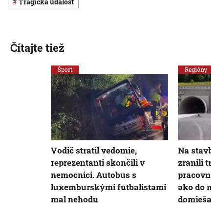
Tragická udalosť
Čítajte tiež
Šport
Regióny
Vodič stratil vedomie,
Na stavbe
reprezentanti skončili v
zranili tra
nemocnici. Autobus s
pracovnej 
luxemburskými futbalistami
ako do nej
mal nehodu
domiešav