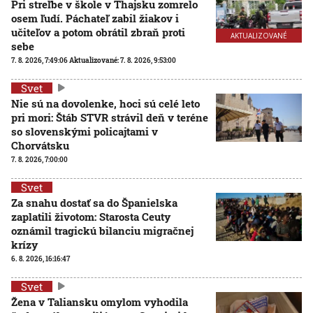
Pri streľbe v škole v Thajsku zomrelo
osem ľudí. Páchateľ zabil žiakov i
učiteľov a potom obrátil zbraň proti
AKTUALIZOVANÉ
sebe
7. 8. 2026, 7:49:06
Aktualizované:
7. 8. 2026, 9:53:00
Svet
Nie sú na dovolenke, hoci sú celé leto
pri mori: Štáb STVR strávil deň v teréne
so slovenskými policajtami v
Chorvátsku
7. 8. 2026, 7:00:00
Svet
Za snahu dostať sa do Španielska
zaplatili životom: Starosta Ceuty
oznámil tragickú bilanciu migračnej
krízy
6. 8. 2026, 16:16:47
Svet
Žena v Taliansku omylom vyhodila