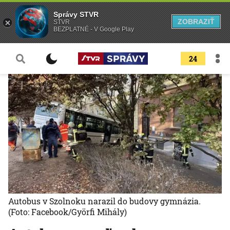
Správy STVR
ZOBRAZIŤ
STVR
BEZPLATNÉ - V Google Play
24
Autobus v Szolnoku narazil do budovy gymnázia.
(Foto: Facebook/Györfi Mihály)