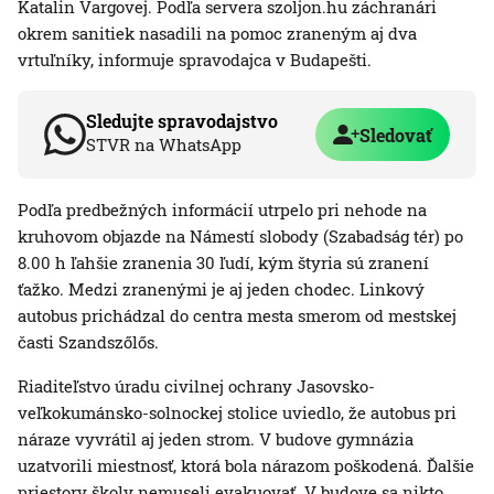
Katalin Vargovej. Podľa servera szoljon.hu záchranári
okrem sanitiek nasadili na pomoc zraneným aj dva
vrtuľníky, informuje spravodajca v Budapešti.
Sledujte spravodajstvo
Sledovať
STVR na WhatsApp
Podľa predbežných informácií utrpelo pri nehode na
kruhovom objazde na Námestí slobody (Szabadság tér) po
8.00 h ľahšie zranenia 30 ľudí, kým štyria sú zranení
ťažko. Medzi zranenými je aj jeden chodec. Linkový
autobus prichádzal do centra mesta smerom od mestskej
časti Szandszőlős.
Riaditeľstvo úradu civilnej ochrany Jasovsko-
veľkokumánsko-solnockej stolice uviedlo, že autobus pri
náraze vyvrátil aj jeden strom. V budove gymnázia
uzatvorili miestnosť, ktorá bola nárazom poškodená. Ďalšie
priestory školy nemuseli evakuovať. V budove sa nikto