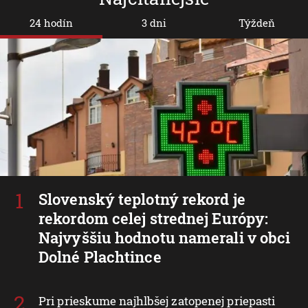
24 hodín
3 dni
Týždeň
Slovenský teplotný rekord je
rekordom celej strednej Európy:
Najvyššiu hodnotu namerali v obci
Dolné Plachtince
Pri prieskume najhlbšej zatopenej priepasti