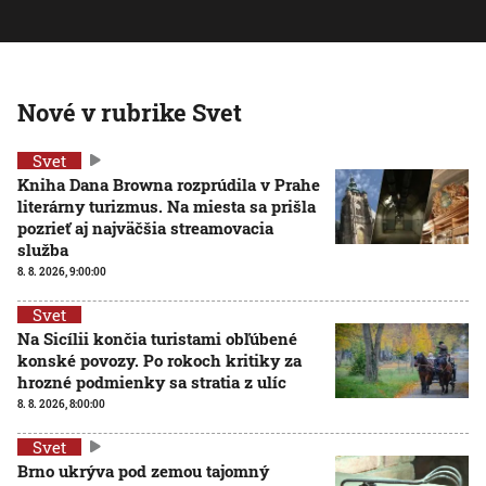
Nové v rubrike Svet
Svet
Kniha Dana Browna rozprúdila v Prahe
literárny turizmus. Na miesta sa prišla
pozrieť aj najväčšia streamovacia
služba
8. 8. 2026, 9:00:00
Svet
Na Sicílii končia turistami obľúbené
konské povozy. Po rokoch kritiky za
hrozné podmienky sa stratia z ulíc
8. 8. 2026, 8:00:00
Svet
Brno ukrýva pod zemou tajomný