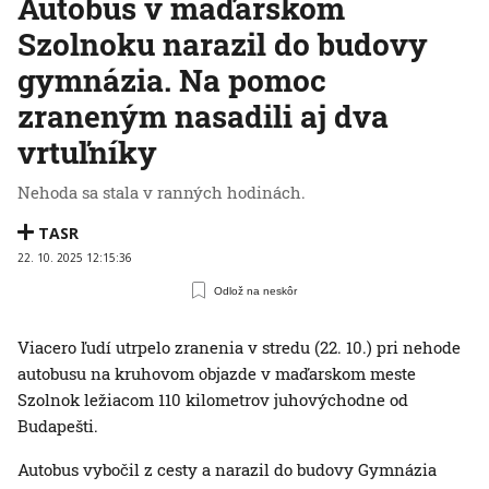
Autobus v maďarskom
Szolnoku narazil do budovy
gymnázia. Na pomoc
zraneným nasadili aj dva
vrtuľníky
Nehoda sa stala v ranných hodinách.
TASR
22. 10. 2025 12:15:36
Odlož na neskôr
Viacero ľudí utrpelo zranenia v stredu (22. 10.) pri nehode
autobusu na kruhovom objazde v maďarskom meste
Szolnok ležiacom 110 kilometrov juhovýchodne od
Budapešti.
Autobus vybočil z cesty a narazil do budovy Gymnázia