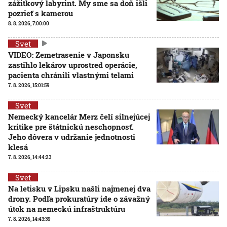
zážitkový labyrint. My sme sa doň išli
pozrieť s kamerou
8. 8. 2026, 7:00:00
Svet
VIDEO: Zemetrasenie v Japonsku
zastihlo lekárov uprostred operácie,
pacienta chránili vlastnými telami
7. 8. 2026, 15:01:59
Svet
Nemecký kancelár Merz čelí silnejúcej
kritike pre štátnickú neschopnosť.
Jeho dôvera v udržanie jednotnosti
klesá
7. 8. 2026, 14:44:23
Svet
Na letisku v Lipsku našli najmenej dva
drony. Podľa prokuratúry ide o závažný
útok na nemeckú infraštruktúru
7. 8. 2026, 14:43:39