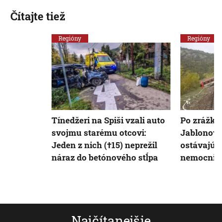
Čítajte tiež
Regióny
Regióny
Tínedžeri na Spiši vzali auto
Po zrážke 
svojmu starému otcovi:
Jablonove
Jeden z nich (†15) neprežil
ostávajú v
náraz do betónového stĺpa
nemocnici 
Najčítanejšie