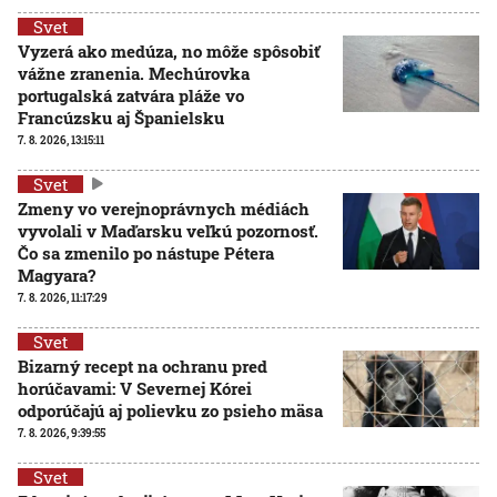
Svet
Vyzerá ako medúza, no môže spôsobiť
vážne zranenia. Mechúrovka
portugalská zatvára pláže vo
Francúzsku aj Španielsku
7. 8. 2026, 13:15:11
Svet
Zmeny vo verejnoprávnych médiách
vyvolali v Maďarsku veľkú pozornosť.
Čo sa zmenilo po nástupe Pétera
Magyara?
7. 8. 2026, 11:17:29
Svet
Bizarný recept na ochranu pred
horúčavami: V Severnej Kórei
odporúčajú aj polievku zo psieho mäsa
7. 8. 2026, 9:39:55
Svet