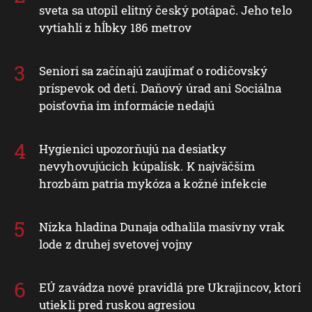
sveta sa utopil elitný český potápač. Jeho telo
vytiahli z hĺbky 186 metrov
Seniori sa začínajú zaujímať o rodičovský
príspevok od detí. Daňový úrad ani Sociálna
poisťovňa im informácie nedajú
Hygienici upozorňujú na desiatky
nevyhovujúcich kúpalísk. K najväčším
hrozbám patria mykóza a kožné infekcie
Nízka hladina Dunaja odhalila masívny vrak
lode z druhej svetovej vojny
EÚ zavádza nové pravidlá pre Ukrajincov, ktorí
utiekli pred ruskou agresiou