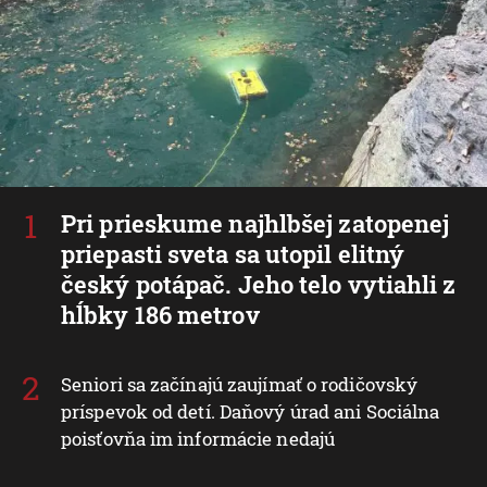
Pri prieskume najhlbšej zatopenej
priepasti sveta sa utopil elitný
český potápač. Jeho telo vytiahli z
hĺbky 186 metrov
Seniori sa začínajú zaujímať o rodičovský
príspevok od detí. Daňový úrad ani Sociálna
poisťovňa im informácie nedajú