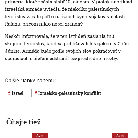
prímeria, ktoré začalo platiť 10. októbra. V piatok napríklad
izraelská armáda uviedla, že niekoľko palestínskych
teroristov začalo paľbu na izraelských vojakov v oblasti
Rafahu, pričom nikto nebol zranený.
Neskôr informovala, že v ten istý deň zasiahla inú
skupinu teroristov, ktorí sa približovali k vojakom v Chán
Júnise. Armáda bude podľa svojich slov pokračovať v
operáciách s cieľom odstrániť bezprostredné hrozby.
Ďalšie články na tému:
Izrael
izraelsko-palestínsky konflikt
Čítajte tiež
Svet
Svet