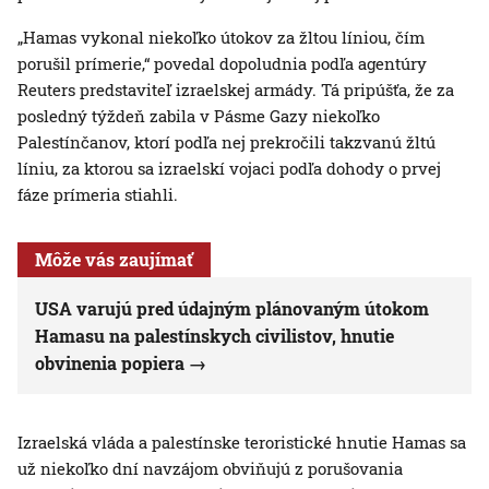
„Hamas vykonal niekoľko útokov za žltou líniou, čím
porušil prímerie,“ povedal dopoludnia podľa agentúry
Reuters predstaviteľ izraelskej armády. Tá pripúšťa, že za
posledný týždeň zabila v Pásme Gazy niekoľko
Palestínčanov, ktorí podľa nej prekročili takzvanú žltú
líniu, za ktorou sa izraelskí vojaci podľa dohody o prvej
fáze prímeria stiahli.
Môže vás zaujímať
USA varujú pred údajným plánovaným útokom
Hamasu na palestínskych civilistov, hnutie
obvinenia popiera
Izraelská vláda a palestínske teroristické hnutie Hamas sa
už niekoľko dní navzájom obviňujú z porušovania