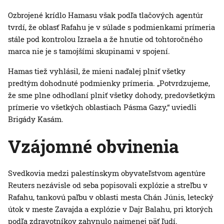
Ozbrojené krídlo Hamasu však podľa tlačových agentúr
tvrdí, že oblasť Rafahu je v súlade s podmienkami prímeria
stále pod kontrolou Izraela a že hnutie od tohtoročného
marca nie je s tamojšími skupinami v spojení.
Hamas tiež vyhlásil, že mieni naďalej plniť všetky
predtým dohodnuté podmienky prímeria. „Potvrdzujeme,
že sme plne odhodlaní plniť všetky dohody, predovšetkým
prímerie vo všetkých oblastiach Pásma Gazy,“ uviedli
Brigády Kasám.
Vzájomné obvinenia
Svedkovia medzi palestínskym obyvateľstvom agentúre
Reuters nezávisle od seba popisovali explózie a streľbu v
Rafahu, tankovú paľbu v oblasti mesta Chán Júnis, letecký
útok v meste Zavajda a explózie v Dajr Balahu, pri ktorých
podľa zdravotníkov zahynulo najmenej päť ľudí.