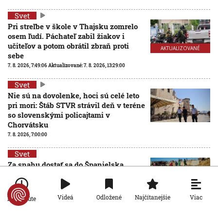
Svet
Pri streľbe v škole v Thajsku zomrelo
osem ľudí. Páchateľ zabil žiakov i
učiteľov a potom obrátil zbraň proti
AKTUALIZOVANÉ
sebe
7. 8. 2026, 7:49:06
Aktualizované:
7. 8. 2026, 13:29:00
Svet
Nie sú na dovolenke, hoci sú celé leto
pri mori: Štáb STVR strávil deň v teréne
so slovenskými policajtami v
Chorvátsku
7. 8. 2026, 7:00:00
Svet
Za snahu dostať sa do Španielska
zaplatili životom: Starosta Ceuty
oznámil tragickú bilanciu migračnej
krízy
Viac
Videá
Odložené
Najčítanejšie
Po minúte
6. 8. 2026, 16:16:47