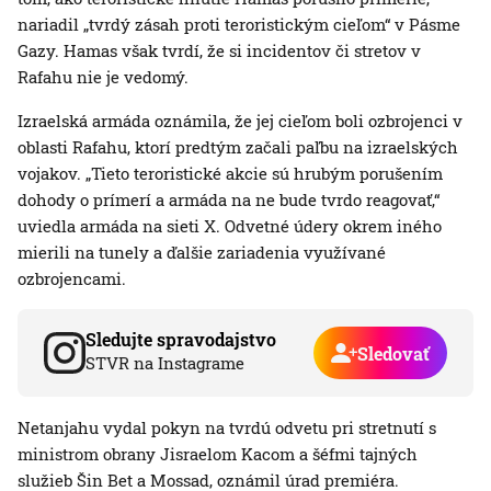
nariadil „tvrdý zásah proti teroristickým cieľom“ v Pásme
Gazy. Hamas však tvrdí, že si incidentov či stretov v
Rafahu nie je vedomý.
Izraelská armáda oznámila, že jej cieľom boli ozbrojenci v
oblasti Rafahu, ktorí predtým začali paľbu na izraelských
vojakov. „Tieto teroristické akcie sú hrubým porušením
dohody o prímerí a armáda na ne bude tvrdo reagovať,“
uviedla armáda na sieti X. Odvetné údery okrem iného
mierili na tunely a ďalšie zariadenia využívané
ozbrojencami.
Sledujte spravodajstvo
Sledovať
STVR na Instagrame
Netanjahu vydal pokyn na tvrdú odvetu pri stretnutí s
ministrom obrany Jisraelom Kacom a šéfmi tajných
služieb Šin Bet a Mossad, oznámil úrad premiéra.