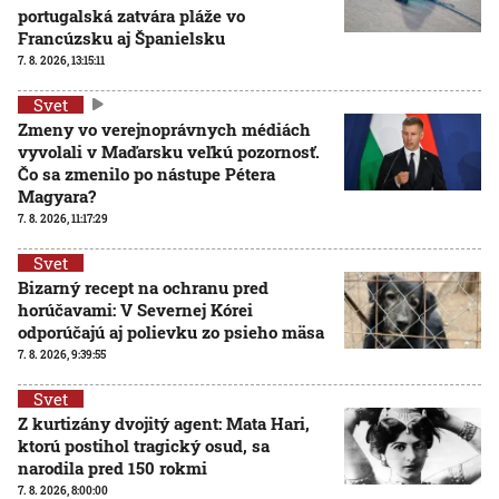
portugalská zatvára pláže vo
Francúzsku aj Španielsku
7. 8. 2026, 13:15:11
Svet
Zmeny vo verejnoprávnych médiách
vyvolali v Maďarsku veľkú pozornosť.
Čo sa zmenilo po nástupe Pétera
Magyara?
7. 8. 2026, 11:17:29
Svet
Bizarný recept na ochranu pred
horúčavami: V Severnej Kórei
odporúčajú aj polievku zo psieho mäsa
7. 8. 2026, 9:39:55
Svet
Z kurtizány dvojitý agent: Mata Hari,
ktorú postihol tragický osud, sa
narodila pred 150 rokmi
7. 8. 2026, 8:00:00