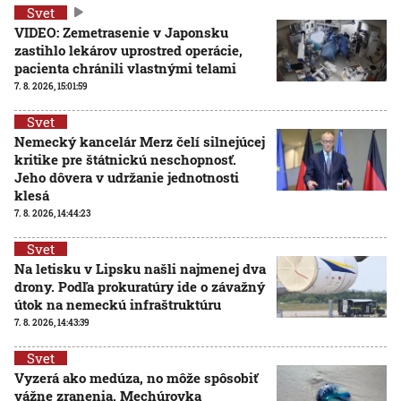
Svet
VIDEO: Zemetrasenie v Japonsku
zastihlo lekárov uprostred operácie,
pacienta chránili vlastnými telami
7. 8. 2026, 15:01:59
Svet
Nemecký kancelár Merz čelí silnejúcej
kritike pre štátnickú neschopnosť.
Jeho dôvera v udržanie jednotnosti
klesá
7. 8. 2026, 14:44:23
Svet
Na letisku v Lipsku našli najmenej dva
drony. Podľa prokuratúry ide o závažný
útok na nemeckú infraštruktúru
7. 8. 2026, 14:43:39
Svet
Vyzerá ako medúza, no môže spôsobiť
vážne zranenia. Mechúrovka