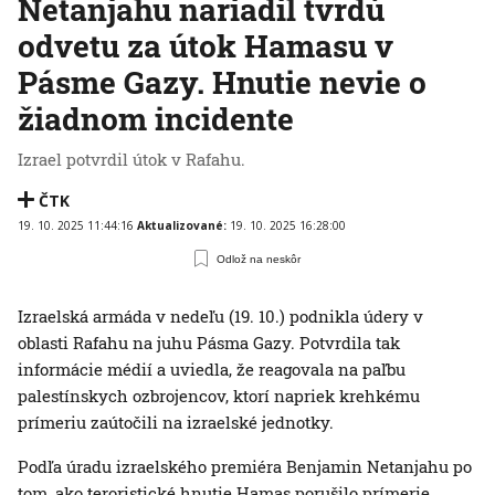
Netanjahu nariadil tvrdú
odvetu za útok Hamasu v
Pásme Gazy. Hnutie nevie o
žiadnom incidente
Izrael potvrdil útok v Rafahu.
ČTK
19. 10. 2025 11:44:16
Aktualizované:
19. 10. 2025 16:28:00
Odlož na neskôr
Izraelská armáda v nedeľu (19. 10.) podnikla údery v
oblasti Rafahu na juhu Pásma Gazy. Potvrdila tak
informácie médií a uviedla, že reagovala na paľbu
palestínskych ozbrojencov, ktorí napriek krehkému
prímeriu zaútočili na izraelské jednotky.
Podľa úradu izraelského premiéra Benjamin Netanjahu po
tom, ako teroristické hnutie Hamas porušilo prímerie,