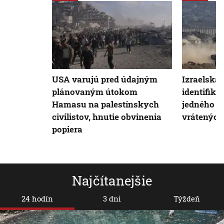
USA varujú pred údajným
Izraelská
plánovaným útokom
identifiká
Hamasu na palestínskych
jedného 
civilistov, hnutie obvinenia
vrátených
popiera
Najčítanejšie
24 hodín
3 dni
Týždeň