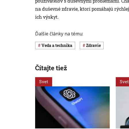
používateľov s duševnými problémami. Cha
na duševné zdravie, ktorí pomáhajú rýchle
ich výskyt.
Ďalšie články na tému:
Veda a technika
Zdravie
Čítajte tiež
Svet
Svet