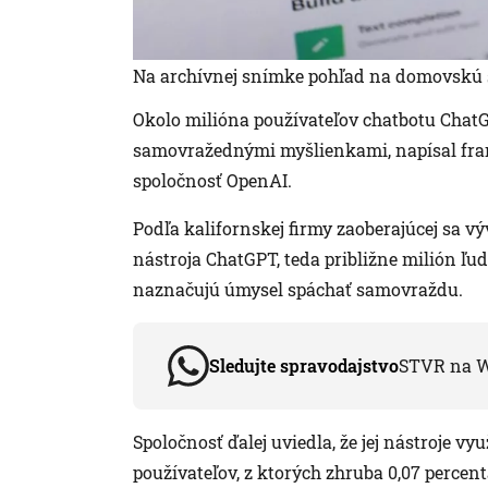
Na archívnej snímke pohľad na domovskú 
Okolo milióna používateľov chatbotu ChatGPT
samovražednými myšlienkami, napísal fra
spoločnosť OpenAI.
Podľa kalifornskej firmy zaoberajúcej sa vý
nástroja ChatGPT, teda približne milión ľudí
naznačujú úmysel spáchať samovraždu.
Sledujte spravodajstvo
STVR na 
Spoločnosť ďalej uviedla, že jej nástroje v
používateľov, z ktorých zhruba 0,07 perce