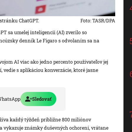
stránku ChatGPT.
Foto: TASR/DPA
 sa umelej inteligencii (AI) zverilo so
ncúzsky denník Le Figaro s odvolaním sa na
vojom AI viac ako jedno percento používateľov jej
, vedie s aplikáciou konverzácie, ktoré jasne
WhatsApp
Sledovať
yužíva každý týždeň približne 800 miliónov
nta vykazuje známky duševných ochorení, vrátane