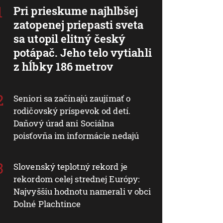
Pri prieskume najhlbšej
zatopenej priepasti sveta
sa utopil elitný český
potápač. Jeho telo vytiahli
z hĺbky 186 metrov
Seniori sa začínajú zaujímať o
rodičovský príspevok od detí.
Daňový úrad ani Sociálna
poisťovňa im informácie nedajú
Slovenský teplotný rekord je
rekordom celej strednej Európy:
Najvyššiu hodnotu namerali v obci
Dolné Plachtince