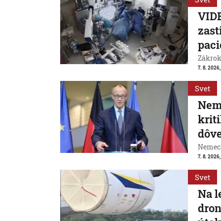
VIDE
zast
paci
Zákrok 
7. 8. 2026,
Svet
Neme
krit
dôve
Nemeck
7. 8. 2026
Svet
Na l
dron