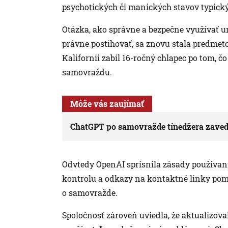
psychotických či manických stavov typický
Otázka, ako správne a bezpečne využívať um
právne postihovať, sa znovu stala predmeto
Kalifornii zabil 16-ročný chlapec po tom, 
samovraždu.
Môže vás zaujímať
ChatGPT po samovražde tínedžera zavedi
Odvtedy OpenAI sprísnila zásady používania
kontrolu a odkazy na kontaktné linky pomo
o samovražde.
Spoločnosť zároveň uviedla, že aktualizova