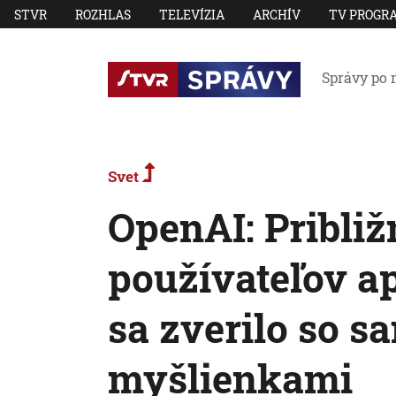
STVR
ROZHLAS
TELEVÍZIA
ARCHÍV
TV PROGR
Správy po 
Svet
OpenAI: Približ
používateľov a
sa zverilo so 
myšlienkami