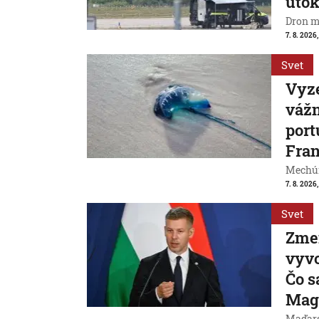
útok
Dron m
7. 8. 2026,
Svet
Vyze
váž
port
Fran
Mechúr
7. 8. 2026,
Svet
Zme
vyvo
Čo s
Mag
Maďarsk