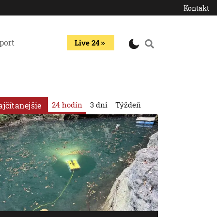
Kontakt
port
Live 24
24 hodín
3 dni
Týždeň
ajčítanejšie