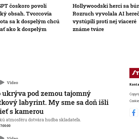
PT čoskoro povolí
Hollywoodski herci sa búr
cký obsah. Tvorcovia
Rozruch vyvolala AI here
ota sa k dospelým chcú
vystúpili proti nej viaceré
ať ako k dospelým
známe tváre
Video
Konta
o ukrýva pod zemou tajomný
Copyri
tkový labyrint. My sme sa doň išli
Cookie
ieť s kamerou
kú atmosféru dotvára hudba skladateľa.
, 7:00:00
Video