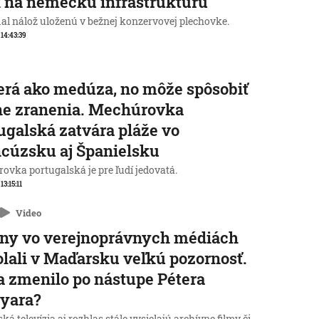
 na nemeckú infraštruktúru
al nálož uloženú v bežnej konzervovej plechovke.
 14:43:39
rá ako medúza, no môže spôsobiť
ne zranenia. Mechúrovka
ugalská zatvára pláže vo
cúzsku aj Španielsku
ovka portugalská je pre ľudí jedovatá.
 13:15:11
Video
ny vo verejnoprávnych médiách
lali v Maďarsku veľkú pozornosť.
a zmenilo po nástupe Pétera
yara?
á televízia aj rozhlas stále vysielajú archívne filmy či