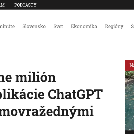
AM
PODCASTY
minúte
Slovensko
Svet
Ekonomika
Regióny
Š
N
ne milión
plikácie ChatGPT
samovražednými