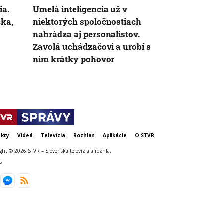
ia.
Umelá inteligencia už v
Brno ukrýv
čka,
niektorých spoločnostiach
tajomný záž
nahrádza aj personalistov.
sme sa doň iš
Zavolá uchádzačovi a urobí s
kamerou
ním krátky pohovor
kty
Videá
Televízia
Rozhlas
Aplikácie
O STVR
ght © 2026 STVR – Slovenská televízia a rozhlas
s