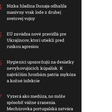
Nízka hladina Dunaja odhalila
masívny vrak lode z druhej
svetovej vojny
EÚ zavádza nové pravidlá pre
Ukrajincov, ktorí utiekli pred
ruskou agresiou
Hygienici upozorňujú na desiatky
nevyhovujúcich kúpalísk. K
najväčším hrozbám patria mykóza
a kožné infekcie
Vyzerá ako medúza, no môže
spôsobiť vážne zranenia.
Mechúrovka portugalská zatvára