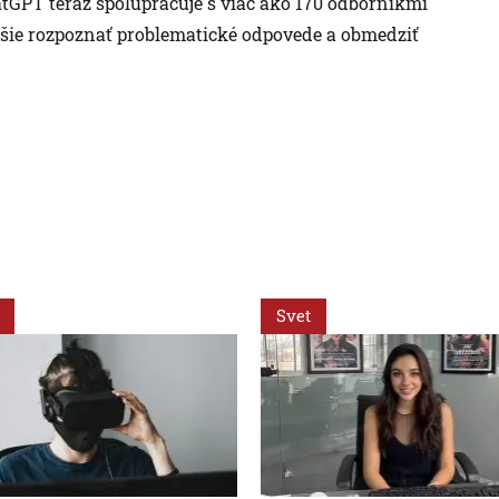
tGPT teraz spolupracuje s viac ako 170 odborníkmi
jšie rozpoznať problematické odpovede a obmedziť
Svet