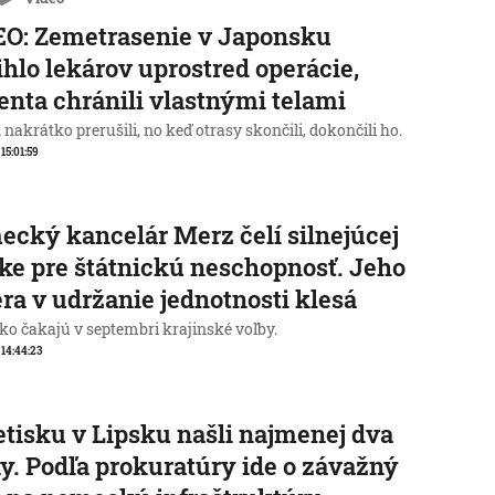
O: Zemetrasenie v Japonsku
ihlo lekárov uprostred operácie,
enta chránili vlastnými telami
nakrátko prerušili, no keď otrasy skončili, dokončili ho.
 15:01:59
cký kancelár Merz čelí silnejúcej
ike pre štátnickú neschopnosť. Jeho
ra v udržanie jednotnosti klesá
o čakajú v septembri krajinské voľby.
, 14:44:23
etisku v Lipsku našli najmenej dva
y. Podľa prokuratúry ide o závažný