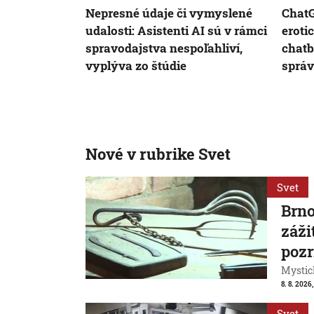
Nepresné údaje či vymyslené
ChatG
udalosti: Asistenti AI sú v rámci
eroti
spravodajstva nespoľahliví,
chatb
vyplýva zo štúdie
správ
Nové v rubrike Svet
Svet
Brn
záži
pozr
Mystic
8. 8. 2026
Svet