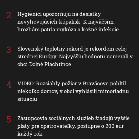
Hygienici upozorňujú na desiatky
nevyhovujúcich kúpalísk. K najväčším
hrozbám patria mykóza a kožné infekcie
Slovenský teplotný rekord je rekordom celej
strednej Európy: Najvyššiu hodnotu namerali v
obci Dolné Plachtince
VIDEO: Rozsiahly požiar v Braväcove pohltil
niekoľko domov, v obci vyhlásili mimoriadnu
situáciu
Zástupcovia sociálnych služieb žiadajú vyššie
platy pre opatrovateľky, postupne o 200 eur
každý rok