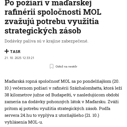
Po požiari v maďarskej
rafinérii spoločnosti MOL
zvažujú potrebu využitia
strategických zásob
Dodávky paliva sú v krajine zabezpečené.
TASR
21. 10. 2025 12:33:21
Odlož na neskôr
Maďarská ropná spoločnosť MOL sa po pondelňajšom (20.
10.) večernom požiari v rafinérii Százhalombatta, ktorá leží
38 kilometrov južne od Budapešti, v nasledujúcom období
zameria na dodávky pohonných látok v Maďarsku. Zváži
pritom aj potrebu využitia strategických zásob. Podľa
servera 24.hu to vyplýva z utorňajšieho (21. 10.)
vyhlásenia MOL-u.