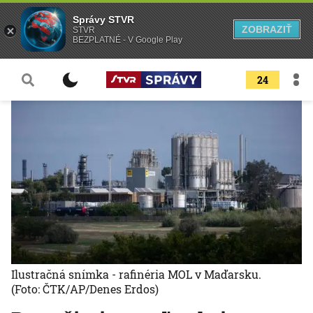
Správy STVR
ZOBRAZIŤ
STVR
BEZPLATNÉ - V Google Play
24
Ilustračná snímka - rafinéria MOL v Maďarsku.
(Foto: ČTK/AP/Denes Erdos)