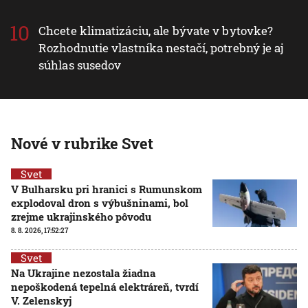
Chcete klimatizáciu, ale bývate v bytovke?
Rozhodnutie vlastníka nestačí, potrebný je aj
súhlas susedov
Nové v rubrike Svet
Svet
V Bulharsku pri hranici s Rumunskom
explodoval dron s výbušninami, bol
zrejme ukrajinského pôvodu
8. 8. 2026, 17:52:27
Svet
Na Ukrajine nezostala žiadna
nepoškodená tepelná elektráreň, tvrdí
V. Zelenskyj