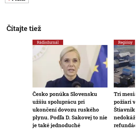
Čítajte tiež
Rádiožurnál
Regióny
Česko ponúka Slovensku
Tri mesia
užšiu spoluprácu pri
požiari v
ukončení dovozu ruského
Štiavniku
plynu. Podľa D. Sakovej to nie
nedokáže p
je také jednoduché
refundáciu