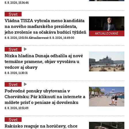
8. 8. 2026, 15:34:46
Svet
Vládna TISZA vybrala meno kandidáta
na nového maďarského prezidenta,
jeho zvolenie sa očakáva budúci týždeň
AKTUALIZOVANÉ
8. 8. 2026, 13:51:54
Aktualizované:
8. 8. 2026, 14:49:00
Svet
Nízka hladina Dunaja odhalila aj nové
termálne pramene, objav vyvoláva u
vedcov aj obavy
8. 8. 2026, 11:30:31
Svet
Podvodné ponuky ubytovania v
Chorvátsku: Pár kliknutí na internete a
môžete prísť o peniaze aj dovolenku
8. 8. 2026, 10:51:49
Svet
Rakúsko reaguje na horúčavy, chce