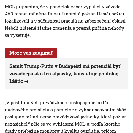
MOL pripomína, že v pondelok večer vypukol v závode
AV3 ropnej rafinérie Dunai Finomító požiar. Hasiči požiar
lokalizovali a v súčasnosti pracujú na zabezpečení oblasti.
Neboli hlásené žiadne zranenia a presná príčina nehody
sa vyšetruje.
Môže vás zaujímať
Samit Trump-Putin v Budapešti má potenciál byť
zásadnejší ako ten aljašský, konštatuje politológ
Láštic
„V postihnutých prevádzkach postupujeme podľa
núdzového protokolu a paralelne s vyhodnocovaním škôd
postupne reštartujeme prevádzkové jednotky, ktoré požiar
nezasiahol,“ píše sa vo vyhlásení MOL-u, podľa ktorého
úrady priebežne monitorujú kvalitu ovzdušia, pričom