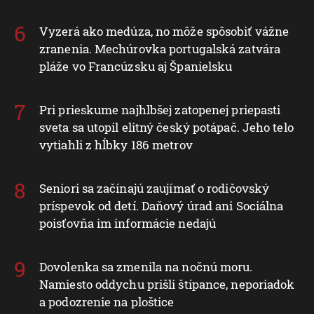
Vyzerá ako medúza, no môže spôsobiť vážne
zranenia. Mechúrovka portugalská zatvára
pláže vo Francúzsku aj Španielsku
Pri prieskume najhlbšej zatopenej priepasti
sveta sa utopil elitný český potápač. Jeho telo
vytiahli z hĺbky 186 metrov
Seniori sa začínajú zaujímať o rodičovský
príspevok od detí. Daňový úrad ani Sociálna
poisťovňa im informácie nedajú
Dovolenka sa zmenila na nočnú moru.
Namiesto oddychu prišli štípance, neporiadok
a podozrenie na ploštice