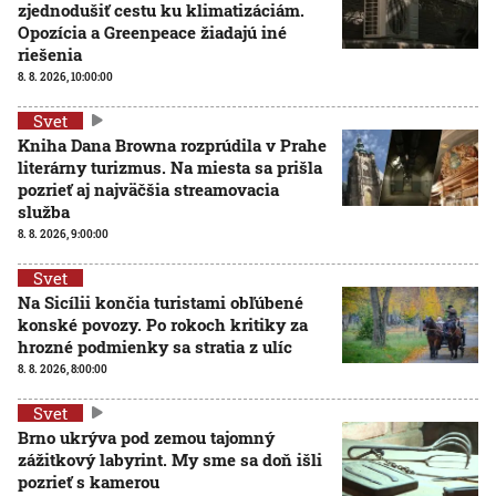
zjednodušiť cestu ku klimatizáciám.
Opozícia a Greenpeace žiadajú iné
riešenia
8. 8. 2026, 10:00:00
Svet
Kniha Dana Browna rozprúdila v Prahe
literárny turizmus. Na miesta sa prišla
pozrieť aj najväčšia streamovacia
služba
8. 8. 2026, 9:00:00
Svet
Na Sicílii končia turistami obľúbené
konské povozy. Po rokoch kritiky za
hrozné podmienky sa stratia z ulíc
8. 8. 2026, 8:00:00
Svet
Brno ukrýva pod zemou tajomný
zážitkový labyrint. My sme sa doň išli
pozrieť s kamerou