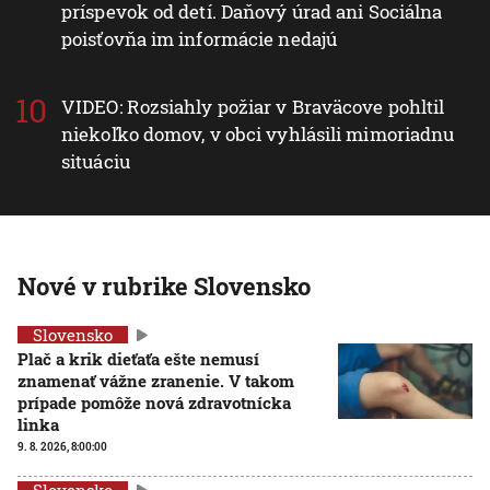
príspevok od detí. Daňový úrad ani Sociálna
poisťovňa im informácie nedajú
VIDEO: Rozsiahly požiar v Braväcove pohltil
niekoľko domov, v obci vyhlásili mimoriadnu
situáciu
Nové v rubrike Slovensko
Slovensko
Plač a krik dieťaťa ešte nemusí
znamenať vážne zranenie. V takom
prípade pomôže nová zdravotnícka
linka
9. 8. 2026, 8:00:00