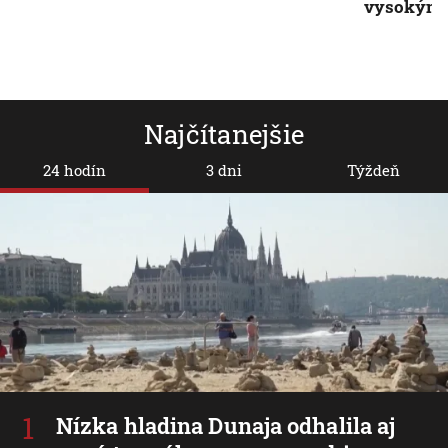
vysokým
Najčítanejšie
24 hodín
3 dni
Týždeň
Nízka hladina Dunaja odhalila aj