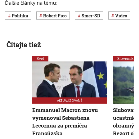
Ďalšie články na tému:
Politika
Robert Fico
Smer-SD
Video
Čítajte tiež
Svet
Slovensko
AKTUALIZOVANÉ
Emmanuel Macron znovu
Sľubované
vymenoval Sébastiena
účastník
Lecornua za premiéra
obranných 
Francúzska
Rezort ob