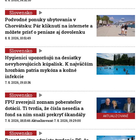
8. 8. 2026, 14:32:55
Slovensko
Podvodné ponuky ubytovania v
Chorvátsku: Pár kliknutí na internete a
môžete prísť o peniaze aj dovolenku
8. 8. 2026, 10:51:49
Slovensko
Hygienici upozorňujú na desiatky
nevyhovujúcich kúpalísk. K najväčším
hrozbám patria mykóza a kožné
infekcie
7. 8. 2026, 19:10:36
Slovensko
FPU zverejnil zoznam poberateľov
dotácií. Tí tvrdia, že čísla nesedia a
fond sa ním snaží prekryť škandály
AKTUALIZOVANÉ
7. 8. 2026, 18:15:46
Aktualizované:
7. 8. 2026, 19:29:00
Slovensko