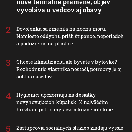
nové termálne pramene, objav
vyvoláva u vedcov aj obavy
Dovolenka sa zmenila na nočnú moru.
Namiesto oddychu prišli štípance, neporiadok
a podozrenie na ploštice
Chcete klimatizáciu, ale bývate v bytovke?
Rozhodnutie vlastníka nestačí, potrebný je aj
súhlas susedov
Hygienici upozorňujú na desiatky
nevyhovujúcich kúpalísk. K najväčším
hrozbám patria mykóza a kožné infekcie
Zástupcovia sociálnych služieb žiadajú vyššie