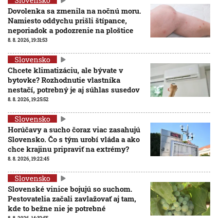
Slovensko
Dovolenka sa zmenila na nočnú moru.
Namiesto oddychu prišli štípance,
neporiadok a podozrenie na ploštice
8. 8. 2026, 19:31:53
Slovensko
Chcete klimatizáciu, ale bývate v
bytovke? Rozhodnutie vlastníka
nestačí, potrebný je aj súhlas susedov
8. 8. 2026, 19:25:52
Slovensko
Horúčavy a sucho čoraz viac zasahujú
Slovensko. Čo s tým urobí vláda a ako
chce krajinu pripraviť na extrémy?
8. 8. 2026, 19:22:45
Slovensko
Slovenské vinice bojujú so suchom.
Pestovatelia začali zavlažovať aj tam,
kde to bežne nie je potrebné