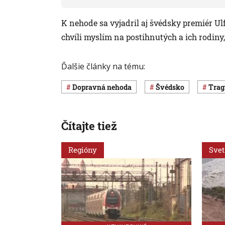
K nehode sa vyjadril aj švédsky premiér Ulf
chvíli myslím na postihnutých a ich rodiny,
Ďalšie články na tému:
dopravná nehoda
Švédsko
Tra
Čítajte tiež
Regióny
Svet