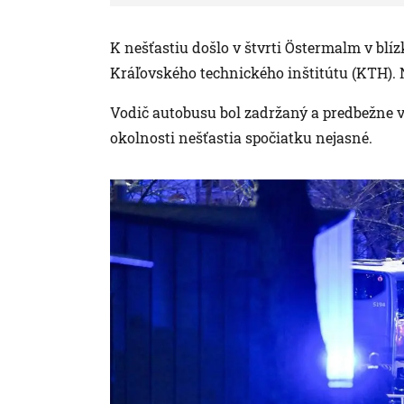
K nešťastiu došlo v štvrti Östermalm v bl
Kráľovského technického inštitútu (KTH). N
Vodič autobusu bol zadržaný a predbežne v
okolnosti nešťastia spočiatku nejasné.