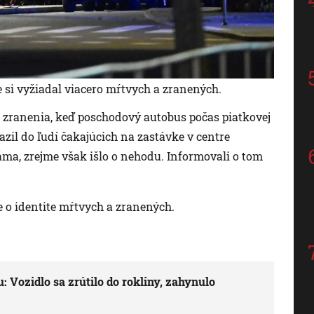
si vyžiadal viacero mŕtvych a zranených.
peli zranenia, keď poschodový autobus počas piatkovej
razil do ľudí čakajúcich na zastávke v centre
áma, zrejme však išlo o nehodu. Informovali o tom
e o identite mŕtvych a zranených.
 Vozidlo sa zrútilo do rokliny, zahynulo