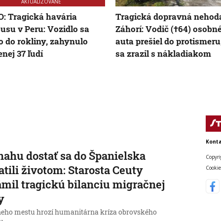
AKTUALIZOVANÉ
: Tragická havária
Tragická dopravná nehod
usu v Peru: Vozidlo sa
Záhorí: Vodič (†64) osobn
lo do rokliny, zahynulo
auta prešiel do protismeru
nej 37 ľudí
sa zrazil s nákladiakom
Konta
nahu dostať sa do Španielska
Copyri
atili životom: Starosta Ceuty
Cookie
mil tragickú bilanciu migračnej
y
neho mestu hrozí humanitárna kríza obrovského