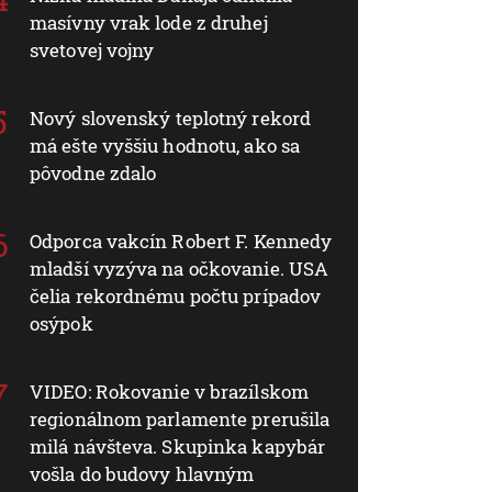
masívny vrak lode z druhej
svetovej vojny
Nový slovenský teplotný rekord
má ešte vyššiu hodnotu, ako sa
pôvodne zdalo
Odporca vakcín Robert F. Kennedy
mladší vyzýva na očkovanie. USA
čelia rekordnému počtu prípadov
osýpok
VIDEO: Rokovanie v brazílskom
regionálnom parlamente prerušila
milá návšteva. Skupinka kapybár
vošla do budovy hlavným