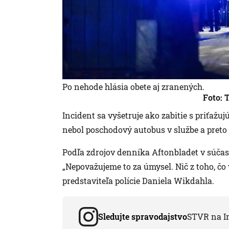
Po nehode hlásia obete aj zranených.
Foto:
Incident sa vyšetruje ako zabitie s priťaž
nebol poschodový autobus v službe a preto 
Podľa zdrojov denníka Aftonbladet v súčas
„Nepovažujeme to za úmysel. Nič z toho, čo 
predstaviteľa polície Daniela Wikdahla.
Sledujte spravodajstvo
STVR na I