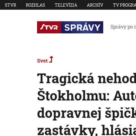
STVR
ROZHLAS
TELEVÍZIA
ARCHÍV
TV PROGR
Správy po 
Svet
Tragická nehod
Štokholmu: Aut
dopravnej špič
zastávky, hlásia