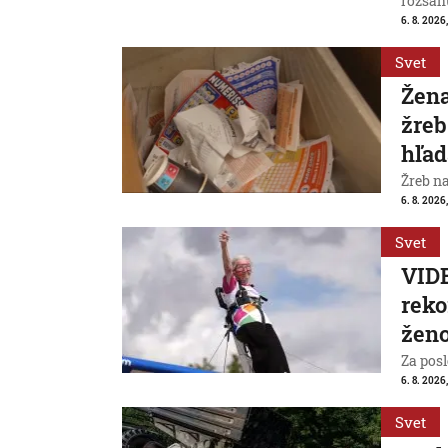
rozsah
6. 8. 2026,
Svet
Žena
žreb
hľad
Žreb n
6. 8. 2026,
Svet
VIDE
reko
ženo
Za posl
6. 8. 2026
Svet