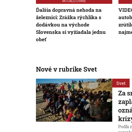
AKTUALIZOVANÉ
Ďalšia dopravná nehoda na
VIDEO
železnici: Zrážka rýchlika s
autob
dodávkou na východe
zrúti
Slovenska si vyžiadala jednu
najme
obeť
Nové v rubrike Svet
Svet
Za s
zapl
ozná
kríz
Podľa 