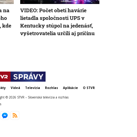
AK
a na
VIDEO: Počet obetí havárie
V Prahe sa zr
ého
lietadla spoločnosti UPS v
nehodu nikto
, kde
Kentucky stúpol na jedenásť,
Dôvodom pá
vyšetrovatelia určili aj príčinu
technické p
kty
Videá
Televízia
Rozhlas
Aplikácie
O STVR
ght © 2026 STVR – Slovenská televízia a rozhlas
s