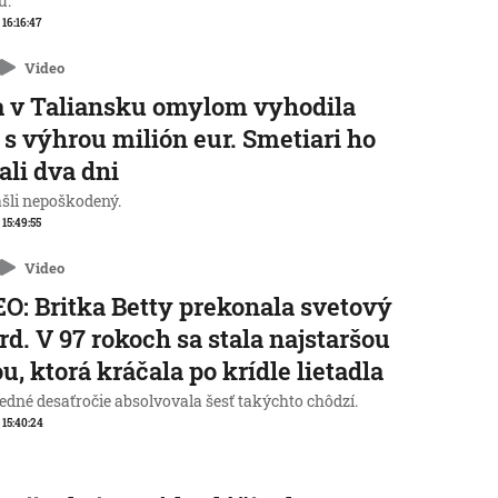
u.
 16:16:47
Video
 v Taliansku omylom vyhodila
 s výhrou milión eur. Smetiari ho
ali dva dni
ašli nepoškodený.
 15:49:55
Video
O: Britka Betty prekonala svetový
rd. V 97 rokoch sa stala najstaršou
u, ktorá kráčala po krídle lietadla
edné desaťročie absolvovala šesť takýchto chôdzí.
, 15:40:24