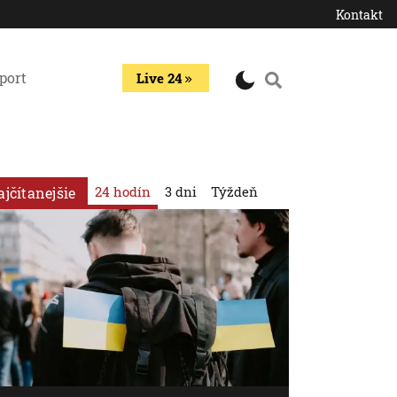
Kontakt
port
Live 24
24 hodín
3 dni
Týždeň
ajčítanejšie