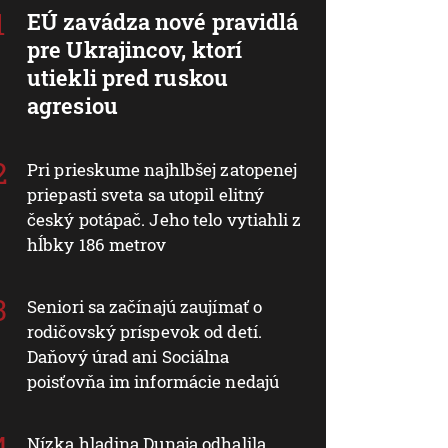
EÚ zavádza nové pravidlá
pre Ukrajincov, ktorí
utiekli pred ruskou
agresiou
Pri prieskume najhlbšej zatopenej
priepasti sveta sa utopil elitný
český potápač. Jeho telo vytiahli z
hĺbky 186 metrov
Seniori sa začínajú zaujímať o
rodičovský príspevok od detí.
Daňový úrad ani Sociálna
poisťovňa im informácie nedajú
Nízka hladina Dunaja odhalila