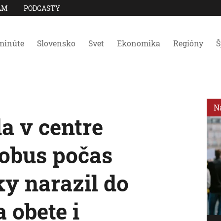
AM
PODCASTY
minúte
Slovensko
Svet
Ekonomika
Regióny
Š
N
a v centre
obus počas
ky narazil do
 obete i