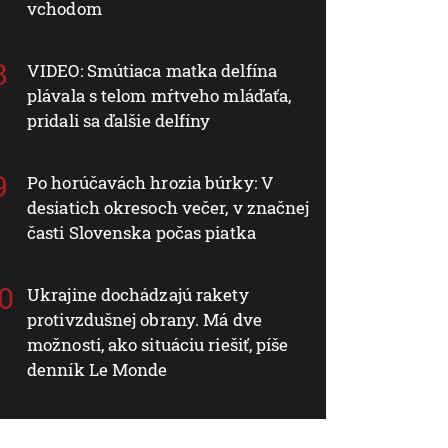
vchodom
VIDEO: Smútiaca matka delfína
plávala s telom mŕtveho mláďaťa,
pridali sa ďalšie delfíny
Po horúčavách hrozia búrky: V
desiatich okresoch večer, v značnej
časti Slovenska počas piatka
Ukrajine dochádzajú rakety
protivzdušnej obrany. Má dve
možnosti, ako situáciu riešiť, píše
denník Le Monde