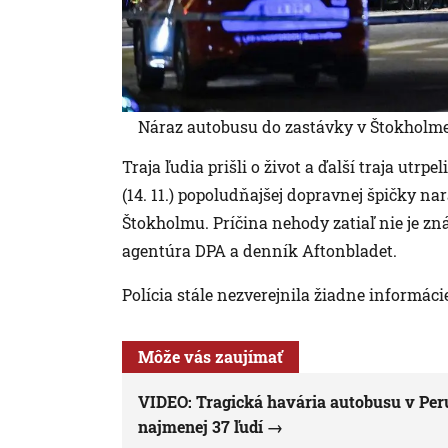
Náraz autobusu do zastávky v Štokholme 
Traja ľudia prišli o život a ďalší traja utr
(14. 11.) popoludňajšej dopravnej špičky na
Štokholmu. Príčina nehody zatiaľ nie je zn
agentúra DPA a denník Aftonbladet.
Polícia stále nezverejnila žiadne informáci
Môže vás zaujímať
VIDEO: Tragická havária autobusu v Peru:
najmenej 37 ľudí