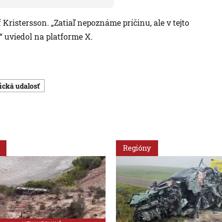
 Kristersson. „Zatiaľ nepoznáme príčinu, ale v tejto
“ uviedol na platforme X.
gická udalosť
Regióny