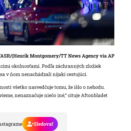
 TASR/(Henrik Montgomery/TT News Agency via AP
ujúcimi okolnosťami. Podľa záchranných zložiek
sa v ňom nenachádzali nijakí cestujúci.
nosti všetko nasvedčuje tomu, že išlo o nehodu.
vieme, nenaznačuje niečo iné,“ cituje Aftonbladet
nstagrame
Sledovať