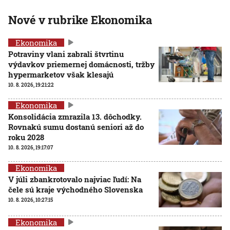
Nové v rubrike Ekonomika
Ekonomika
Potraviny vlani zabrali štvrtinu
výdavkov priemernej domácnosti, tržby
hypermarketov však klesajú
10. 8. 2026, 19:21:22
Ekonomika
Konsolidácia zmrazila 13. dôchodky.
Rovnakú sumu dostanú seniori až do
roku 2028
10. 8. 2026, 19:17:07
Ekonomika
V júli zbankrotovalo najviac ľudí: Na
čele sú kraje východného Slovenska
10. 8. 2026, 10:27:15
Ekonomika