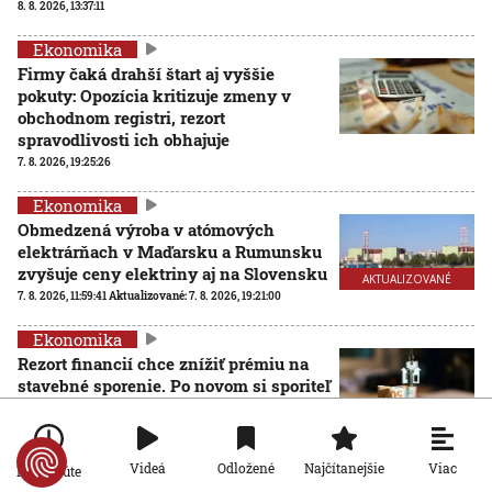
8. 8. 2026, 13:37:11
Ekonomika
Firmy čaká drahší štart aj vyššie
pokuty: Opozícia kritizuje zmeny v
obchodnom registri, rezort
spravodlivosti ich obhajuje
7. 8. 2026, 19:25:26
Ekonomika
Obmedzená výroba v atómových
elektrárňach v Maďarsku a Rumunsku
zvyšuje ceny elektriny aj na Slovensku
AKTUALIZOVANÉ
7. 8. 2026, 11:59:41
Aktualizované:
7. 8. 2026, 19:21:00
Ekonomika
Rezort financií chce znížiť prémiu na
stavebné sporenie. Po novom si sporiteľ
bude musieť ušetriť väčšiu sumu peňazí
7. 8. 2026, 10:34:48
Viac
Videá
Odložené
Najčítanejšie
Po minúte
Ekonomika