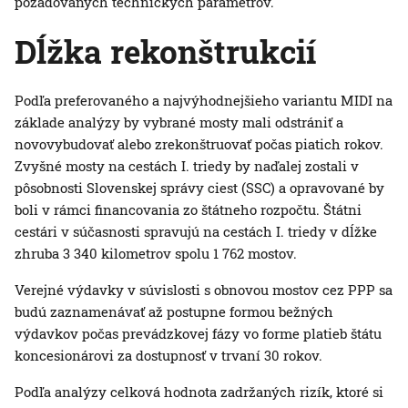
požadovaných technických parametrov.
Dĺžka rekonštrukcií
Podľa preferovaného a najvýhodnejšieho variantu MIDI na
základe analýzy by vybrané mosty mali odstrániť a
novovybudovať alebo zrekonštruovať počas piatich rokov.
Zvyšné mosty na cestách I. triedy by naďalej zostali v
pôsobnosti Slovenskej správy ciest (SSC) a opravované by
boli v rámci financovania zo štátneho rozpočtu. Štátni
cestári v súčasnosti spravujú na cestách I. triedy v dĺžke
zhruba 3 340 kilometrov spolu 1 762 mostov.
Verejné výdavky v súvislosti s obnovou mostov cez PPP sa
budú zaznamenávať až postupne formou bežných
výdavkov počas prevádzkovej fázy vo forme platieb štátu
koncesionárovi za dostupnosť v trvaní 30 rokov.
Podľa analýzy celková hodnota zadržaných rizík, ktoré si