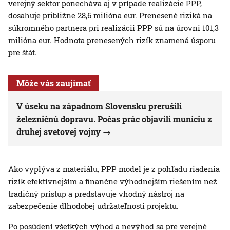
verejný sektor ponecháva aj v prípade realizácie PPP,
dosahuje približne 28,6 milióna eur. Prenesené riziká na
súkromného partnera pri realizácii PPP sú na úrovni 101,3
milióna eur. Hodnota prenesených rizík znamená úsporu
pre štát.
Môže vás zaujímať
V úseku na západnom Slovensku prerušili
železničnú dopravu. Počas prác objavili muníciu z
druhej svetovej vojny
Ako vyplýva z materiálu, PPP model je z pohľadu riadenia
rizík efektívnejším a finančne výhodnejším riešením než
tradičný prístup a predstavuje vhodný nástroj na
zabezpečenie dlhodobej udržateľnosti projektu.
Po posúdení všetkých výhod a nevýhod sa pre verejné