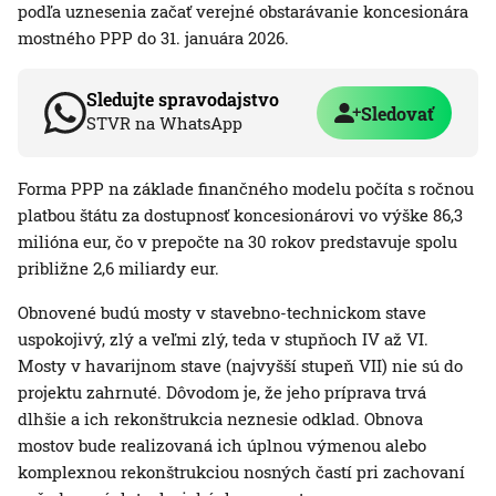
podľa uznesenia začať verejné obstarávanie koncesionára
mostného PPP do 31. januára 2026.
Sledujte spravodajstvo
Sledovať
STVR na WhatsApp
Forma PPP na základe finančného modelu počíta s ročnou
platbou štátu za dostupnosť koncesionárovi vo výške 86,3
milióna eur, čo v prepočte na 30 rokov predstavuje spolu
približne 2,6 miliardy eur.
Obnovené budú mosty v stavebno-technickom stave
uspokojivý, zlý a veľmi zlý, teda v stupňoch IV až VI.
Mosty v havarijnom stave (najvyšší stupeň VII) nie sú do
projektu zahrnuté. Dôvodom je, že jeho príprava trvá
dlhšie a ich rekonštrukcia neznesie odklad. Obnova
mostov bude realizovaná ich úplnou výmenou alebo
komplexnou rekonštrukciou nosných častí pri zachovaní