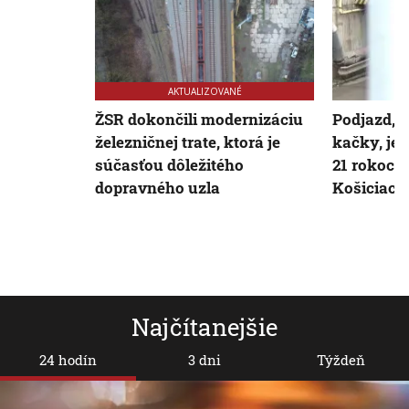
AKTUALIZOVANÉ
ŽSR dokončili modernizáciu
Podjazd, k
železničnej trate, ktorá je
kačky, je 
súčasťou dôležitého
21 rokoch 
dopravného uzla
Košiciach 
Najčítanejšie
24 hodín
3 dni
Týždeň