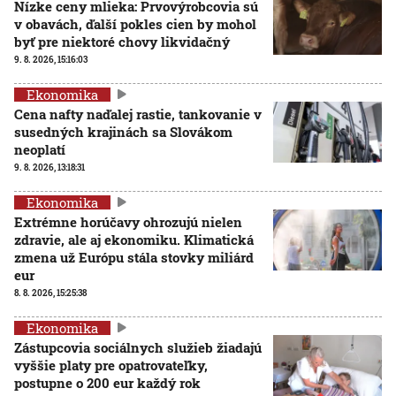
Nízke ceny mlieka: Prvovýrobcovia sú
v obavách, ďalší pokles cien by mohol
byť pre niektoré chovy likvidačný
9. 8. 2026, 15:16:03
Ekonomika
Cena nafty naďalej rastie, tankovanie v
susedných krajinách sa Slovákom
neoplatí
9. 8. 2026, 13:18:31
Ekonomika
Extrémne horúčavy ohrozujú nielen
zdravie, ale aj ekonomiku. Klimatická
zmena už Európu stála stovky miliárd
eur
8. 8. 2026, 15:25:38
Ekonomika
Zástupcovia sociálnych služieb žiadajú
vyššie platy pre opatrovateľky,
postupne o 200 eur každý rok