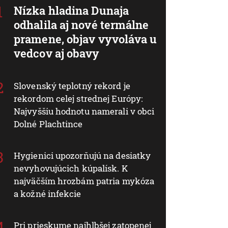
Nízka hladina Dunaja
odhalila aj nové termálne
pramene, objav vyvoláva u
vedcov aj obavy
Slovenský teplotný rekord je
rekordom celej strednej Európy:
Najvyššiu hodnotu namerali v obci
Dolné Plachtince
Hygienici upozorňujú na desiatky
nevyhovujúcich kúpalísk. K
najväčším hrozbám patria mykóza
a kožné infekcie
Pri prieskume najhlbšej zatopenej