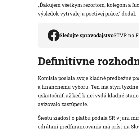
„Ďakujem všetkým rezortom, kolegom a ľuďo
výsledok vytrvalej a poctivej práce,“ dodal.
Sledujte spravodajstvo
STVR na F
Definitívne rozhod
Komisia poslala svoje kladné predbežné p
a finančnému výboru. Ten má štyri týždne
uskutočniť, až keď k nej vydá kladné stano
avizovalo zastúpenie.
Šiestu žiadosť o platbu podala SR v júni mi
odrátaní predfinancovania má prísť na Slo