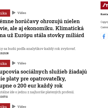
mika
Video
Konta
émne horúčavy ohrozujú nielen
Copyri
vie, ale aj ekonomiku. Klimatická
Cookie
a už Európu stála stovky miliárd
y sa budú podľa analytikov každý rok zvyšovať.
 15:25:38
mika
Video
upcovia sociálnych služieb žiadajú
ie platy pre opatrovateľky,
upne o 200 eur každý rok
lne ide o jednu z najhoršie platených profesií.
 13:37:11
mika
Video