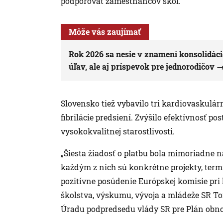
podporovať zamestnancov škôl.
Môže vás zaujímať
Rok 2026 sa nesie v znamení konsolidác
úľav, ale aj príspevok pre jednorodičov
Slovensko tiež vybavilo tri kardiovaskulá
fibrilácie predsiení. Zvýšilo efektívnosť po
vysokokvalitnej starostlivosti.
„Šiesta žiadosť o platbu bola mimoriadne n
každým z nich sú konkrétne projekty, term
pozitívne posúdenie Európskej komisie pri 
školstva, výskumu, vývoja a mládeže SR To
Úradu podpredsedu vlády SR pre Plán obn