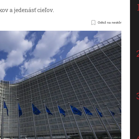
ov a jedenásť cieľov.
Odlož na neskôr