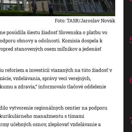
Foto: TASR/Jaroslav Novák
dne posúdila šiestu žiadosť Slovenska o platbu vo
odporu obnovy a odolnosti. Komisia dospela k
 vopred stanovených osem míľnikov a jedenásť
reforiem a investícií viazaných na túto žiadosť v
zácie, vzdelávania, správy vecí verejných,
skumu a zdravia,“ informovalo tlačové oddelenie
adilo vytvorenie regionálnych centier na podporu
er kurikulárneho manažmentu s tímami
rmy učebných osnov, zlepšovať vzdelávanie a