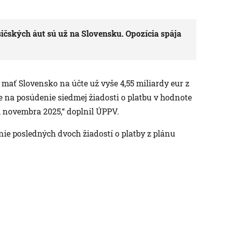
ičských áut sú už na Slovensku. Opozícia spája
e mať Slovensko na účte už vyše 4,55 miliardy eur z
e na posúdenie siedmej žiadosti o platbu v hodnote
 novembra 2025,“ doplnil ÚPPV.
ie posledných dvoch žiadostí o platby z plánu