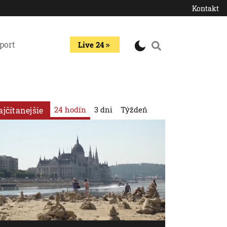
Kontakt
port
Live 24
24 hodín
3 dni
Týždeň
ajčítanejšie