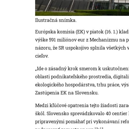
Ilustračná snímka.
Európska komisia (EK) v piatok (16. 1.) kla
výške 591 miliónov eur z Mechanizmu na p
názoru, že SR uspokojivo splnila všetkých
cieľov.
„Ide o zásadný krok smerom k uskutočneniu 
oblasti podnikateľského prostredia, digitali
ekologického hospodárstva, trhu práce, vý
Zastúpenia EK na Slovensku.
Medzi kľúčové opatrenia tejto žiadosti zar
škôl. Slovensko sprevádzkovalo 40 centi
pripravenými pomáhať pri vykonávaní refo