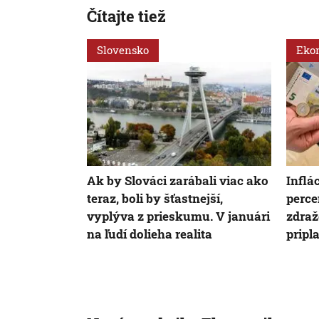
Čítajte tiež
Slovensko
Eko
Ak by Slováci zarábali viac ako
Inflá
teraz, boli by šťastnejší,
perce
vyplýva z prieskumu. V januári
zdraž
na ľudí dolieha realita
pripla