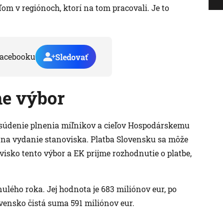
m v regiónoch, ktorí na tom pracovali. Je to
acebooku
Sledovať
ne výbor
osúdenie plnenia míľnikov a cieľov Hospodárskemu
 na vydanie stanoviska. Platba Slovensku sa môže
visko tento výbor a EK prijme rozhodnutie o platbe,
nulého roka. Jej hodnota je 683 miliónov eur, po
vensko čistá suma 591 miliónov eur.