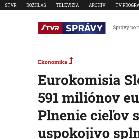
STVR
ROZHLAS
TELEVÍZIA
ARCHÍV
TV PROGR
Správy po 
Ekonomika
Eurokomisia Sl
591 miliónov eu
Plnenie cieľov 
uspokojivo spln