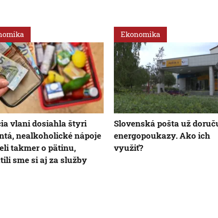
nomika
Ekonomika
cia vlani dosiahla štyri
Slovenská pošta už doruč
ntá, nealkoholické nápoje
energopoukazy. Ako ich
eli takmer o pätinu,
využiť?
tili sme si aj za služby