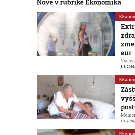
Nové v rubrike Ekonomika
Ekono
Extr
zdra
zmen
eur
Výdavk
8. 8. 2026,
Ekono
Zást
vyšš
post
Momentá
8. 8. 2026,
Ekono