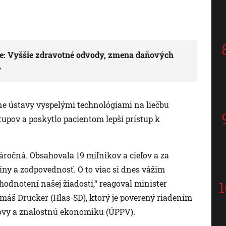
ie: Vyššie zdravotné odvody, zmena daňových
rne ústavy vyspelými technológiami na liečbu
stupov a poskytlo pacientom lepší prístup k
áročná. Obsahovala 19 míľnikov a cieľov a za
íny a zodpovednosť. O to viac si dnes vážim
hodnotení našej žiadosti,“ reagoval minister
máš Drucker (Hlas-SD), ktorý je poverený riadením
ovy a znalostnú ekonomiku (ÚPPV).