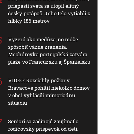
priepasti sveta sa utopil elitný
český potápač. Jeho telo vytiahli z
hĺbky 186 metrov
Vyzerá ako medúza, no môže
spôsobiť vážne zranenia.
Mechúrovka portugalská zatvára
pláže vo Francúzsku aj Španielsku
VIDEO: Rozsiahly požiar v
Braväcove pohltil niekoľko domov,
v obci vyhlásili mimoriadnu
situáciu
Seniori sa začínajú zaujímať o
rodičovský príspevok od detí.