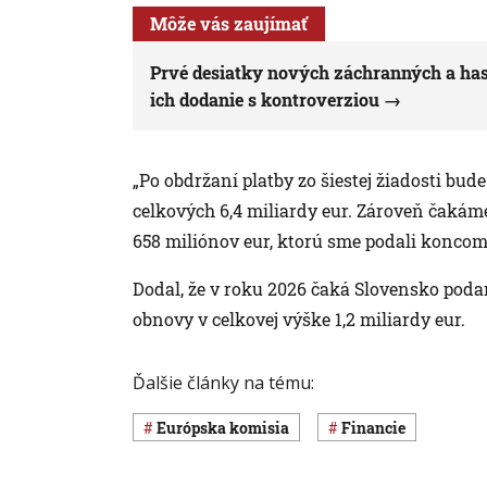
Môže vás zaujímať
Prvé desiatky nových záchranných a has
ich dodanie s kontroverziou
„Po obdržaní platby zo šiestej žiadosti bud
celkových 6,4 miliardy eur. Zároveň čakám
658 miliónov eur, ktorú sme podali koncom
Dodal, že v roku 2026 čaká Slovensko podan
obnovy v celkovej výške 1,2 miliardy eur.
Ďalšie články na tému:
Európska komisia
Financie