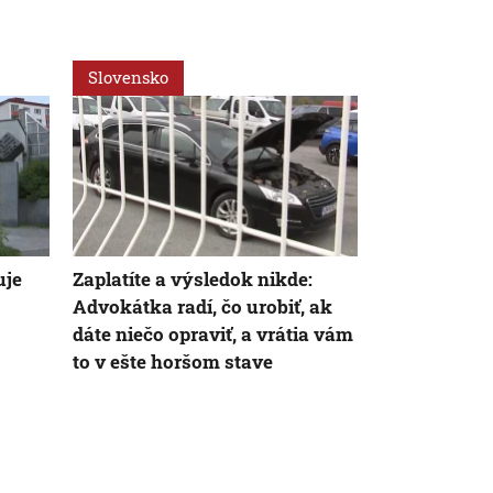
Slovensko
Ekonomika
uje
Zaplatíte a výsledok nikde:
Slováci za o
Advokátka radí, čo urobiť, ak
cestujú do z
dáte niečo opraviť, a vrátia vám
počet sa veľ
to v ešte horšom stave
poisťovniam