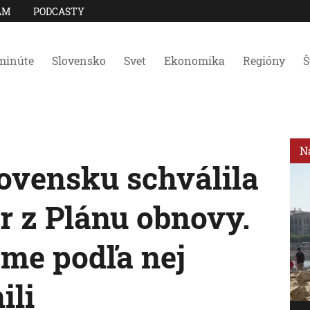
AM
PODCASTY
minúte
Slovensko
Svet
Ekonomika
Regióny
Š
N
ovensku schválila
r z Plánu obnovy.
sme podľa nej
ili