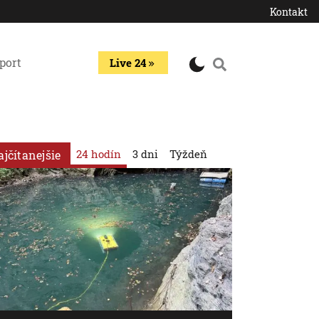
Kontakt
port
Live 24
24 hodín
3 dni
Týždeň
ajčítanejšie