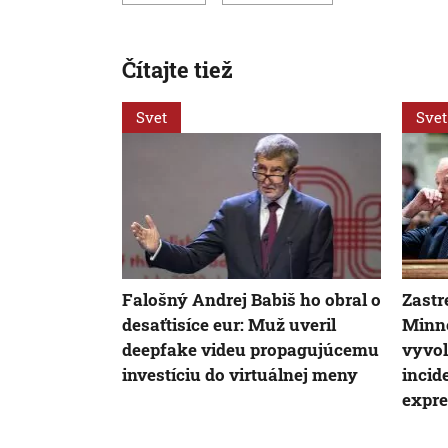
Čítajte tiež
Svet
Svet
Falošný Andrej Babiš ho obral o
Zastr
desaťtisíce eur: Muž uveril
Minne
deepfake videu propagujúcemu
vyvol
investíciu do virtuálnej meny
incide
expre