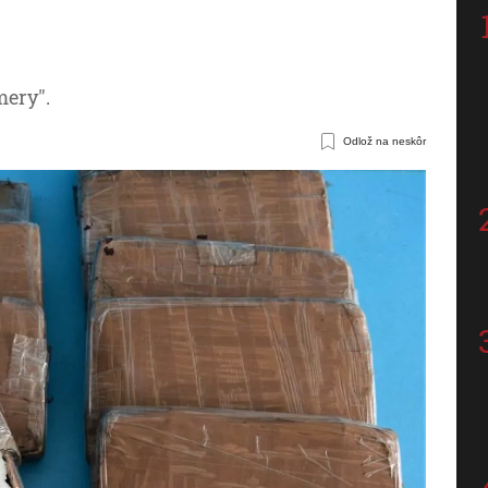
mery".
Odlož na neskôr