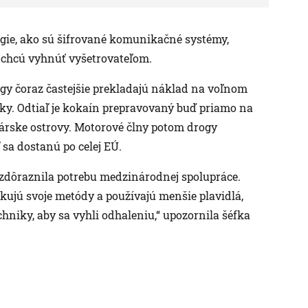
gie, ako sú šifrované komunikačné systémy,
 chcú vyhnúť vyšetrovateľom.
ngy čoraz častejšie prekladajú náklad na voľnom
iky. Odtiaľ je kokaín prepravovaný buď priamo na
árske ostrovy. Motorové člny potom drogy
 sa dostanú po celej EÚ.
 zdôraznila potrebu medzinárodnej spolupráce.
fikujú svoje metódy a používajú menšie plavidlá,
niky, aby sa vyhli odhaleniu,“ upozornila šéfka