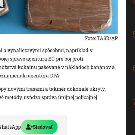
Foto: TASR/AP
i a vynaliezavými spôsobmi, napríklad v
vojej správe agentúra EÚ pre boj proti
nožstvá kokaínu pašované v nákladoch banánov a
poznamenala agentúra DPA.
ópy novými trasami a takmer dokonale ukrytý.
 metódy, uvádza správa únijnej policajnej
WhatsApp
Sledovať