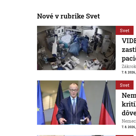
Nové v rubrike Svet
Svet
VIDE
zast
paci
Zákrok 
7. 8. 2026,
Svet
Neme
krit
dôve
Nemeck
7. 8. 2026