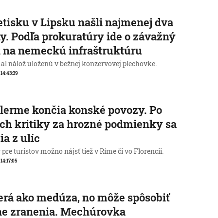
etisku v Lipsku našli najmenej dva
y. Podľa prokuratúry ide o závažný
 na nemeckú infraštruktúru
al nálož uloženú v bežnej konzervovej plechovke.
 14:43:39
lerme končia konské povozy. Po
ch kritiky za hrozné podmienky sa
ia z ulíc
pre turistov možno nájsť tiež v Ríme či vo Florencii.
 14:17:05
rá ako medúza, no môže spôsobiť
ne zranenia. Mechúrovka