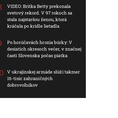
VIDEO: Britka Betty prekonala
svetový rekord. V 97 rokoch sa
stala najstaršou ženou, ktorá
kráčala po krídle lietadla
Po horúčavách hrozia búrky: V
desiatich okresoch večer, v značnej
časti Slovenska počas piatka
V ukrajinskej armáde slúži takmer
16-tisíc zahraničných
dobrovoľníkov