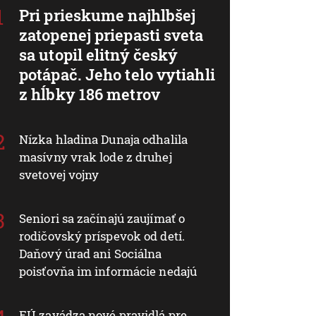
Pri prieskume najhlbšej
zatopenej priepasti sveta
sa utopil elitný český
potápač. Jeho telo vytiahli
z hĺbky 186 metrov
Nízka hladina Dunaja odhalila
masívny vrak lode z druhej
svetovej vojny
Seniori sa začínajú zaujímať o
rodičovský príspevok od detí.
Daňový úrad ani Sociálna
poisťovňa im informácie nedajú
EÚ zavádza nové pravidlá pre