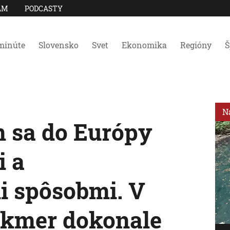
AM
PODCASTY
minúte
Slovensko
Svet
Ekonomika
Regióny
Š
N
n sa do Európy
i a
i spôsobmi. V
akmer dokonale