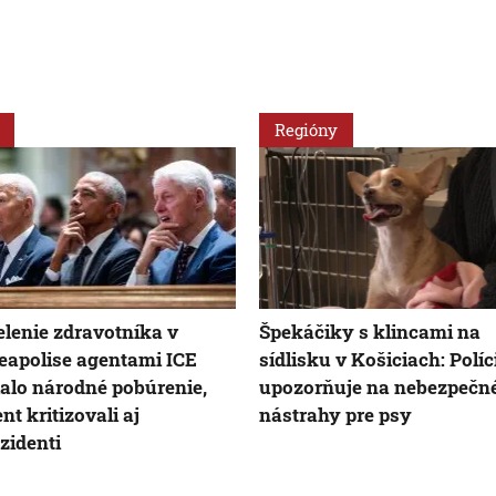
Regióny
elenie zdravotníka v
Špekáčiky s klincami na
apolise agentami ICE
sídlisku v Košiciach: Políc
alo národné pobúrenie,
upozorňuje na nebezpečn
nt kritizovali aj
nástrahy pre psy
zidenti