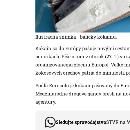
Ilustračná snímka - balíčky kokaínu.
Kokaín sa do Európy pašuje novými cestam
ponorkách. Píše o tom v utorok (27. 1.) vo s
organizovanému zločinu Europol. Veľké m
kokosových orechov patria do minulosti, 
Podľa Europolu je kokaín pašovaný do Eur
Medzinárodné drogové gangy prešli na nové
agentúry.
Sledujte spravodajstvo
STVR na 