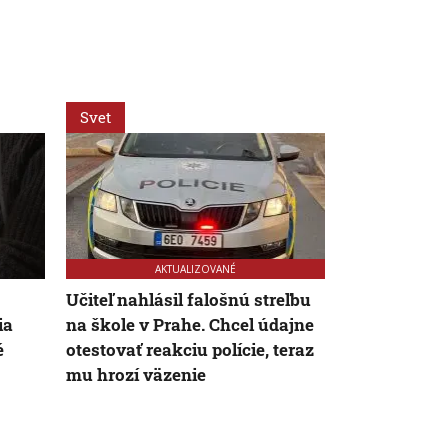
Svet
Svet
AKTUALIZOVANÉ
Učiteľ nahlásil falošnú streľbu
VIDEO: Zeme
ia
na škole v Prahe. Chcel údajne
Japonsku za
é
otestovať reakciu polície, teraz
uprostred op
mu hrozí väzenie
chránili vla