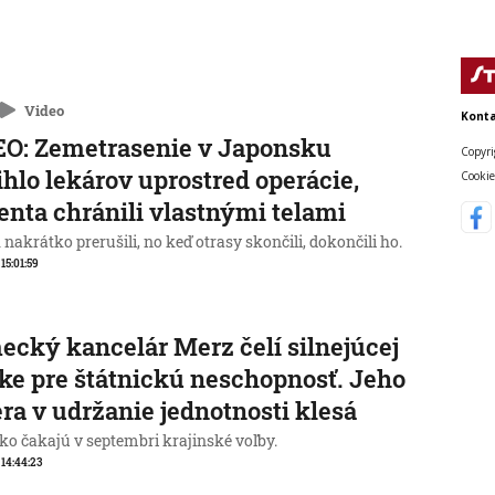
Video
Konta
O: Zemetrasenie v Japonsku
Copyri
ihlo lekárov uprostred operácie,
Cookie
enta chránili vlastnými telami
nakrátko prerušili, no keď otrasy skončili, dokončili ho.
 15:01:59
cký kancelár Merz čelí silnejúcej
ike pre štátnickú neschopnosť. Jeho
ra v udržanie jednotnosti klesá
o čakajú v septembri krajinské voľby.
, 14:44:23