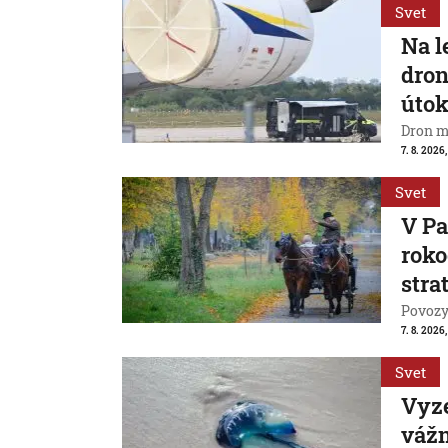
Svet
Na l
dron
útok
Dron m
7. 8. 2026,
Svet
V Pa
roko
strat
Povozy 
7. 8. 2026,
Svet
Vyze
váž