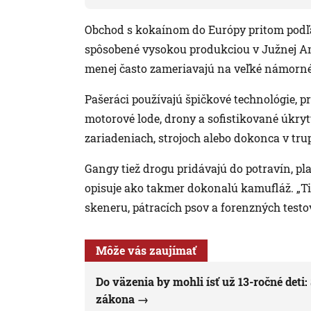
Obchod s kokaínom do Európy pritom podľa 
spôsobené vysokou produkciou v Južnej A
menej často zameriavajú na veľké námorné 
Pašeráci používajú špičkové technológie, 
motorové lode, drony a sofistikované úkry
zariadeniach, strojoch alebo dokonca v trup
Gangy tiež drogu pridávajú do potravín, pl
opisuje ako takmer dokonalú kamufláž. „T
skeneru, pátracích psov a forenzných testov
Môže vás zaujímať
Do väzenia by mohli ísť už 13-ročné deti
zákona