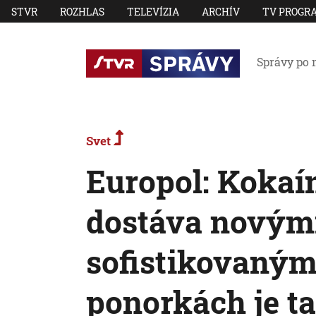
STVR
ROZHLAS
TELEVÍZIA
ARCHÍV
TV PROGR
Správy po 
Svet
Europol: Kokaí
dostáva novým
sofistikovaným
ponorkách je t