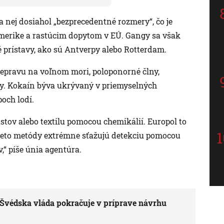
nej dosiahol „bezprecedentné rozmery“, čo je
merike a rastúcim dopytom v EÚ. Gangy sa však
prístavy, ako sú Antverpy alebo Rotterdam.
prepravu na voľnom mori, poloponorné člny,
ty. Kokaín býva ukrývaný v priemyselných
och lodí.
astov alebo textilu pomocou chemikálií. Europol to
ieto metódy extrémne sťažujú detekciu pomocou
,“ píše únia agentúra.
: Švédska vláda pokračuje v príprave návrhu