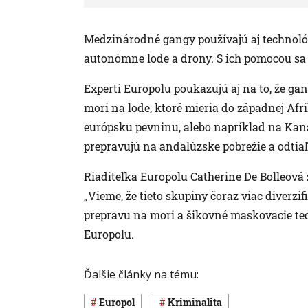
Medzinárodné gangy používajú aj technoló
autonómne lode a drony. S ich pomocou sa
Experti Europolu poukazujú aj na to, že ga
mori na lode, ktoré mieria do západnej Afr
európsku pevninu, alebo napríklad na Kan
prepravujú na andalúzske pobrežie a odtiaľ
Riaditeľka Europolu Catherine De Bolleová
„Vieme, že tieto skupiny čoraz viac diverzi
prepravu na mori a šikovné maskovacie tech
Europolu.
Ďalšie články na tému:
Europol
Kriminalita