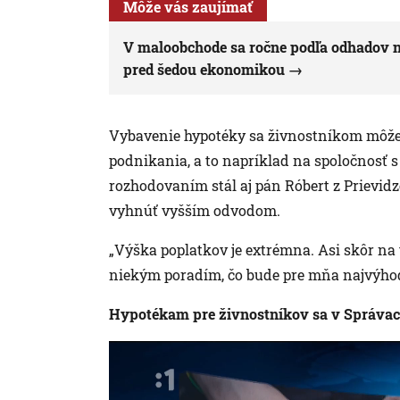
Môže vás zaujímať
V maloobchode sa ročne podľa odhadov ne
pred šedou ekonomikou
Vybavenie hypotéky sa živnostníkom môže 
podnikania, a to napríklad na spoločnosť
rozhodovaním stál aj pán Róbert z Prievidze
vyhnúť vyšším odvodom.
„Výška poplatkov je extrémna. Asi skôr na tú 
niekým poradím, čo bude pre mňa najvýhod
Hypotékam pre živnostníkov sa v Správac