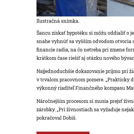
Ilustračná snímka.
Šancu získať hypotéku si môžu oddialiť o je
snahe vyhnúť sa vyšším odvodom otvoria 
financie radia, na čo netreba pri zmene fo
krátkom čase riešiť aj otázku nového bývan
Najjednoduchšie dokazovanie príjmu pri žia
v trvalom pracovnom pomere. „Prakticky do
výkonný riaditeľ Finančného kompasu Mat
Náročnejším procesom si musia prejsť živno
zárobky. „Pri živnostiach sa vyžaduje nejaká
pokračoval Dobiš.