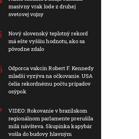
masívny vrak lode z druhej
svetovej vojny
Nový slovenský teplotný rekord
má ešte vyššiu hodnotu, ako sa
pôvodne zdalo
Odporca vakcín Robert F. Kennedy
mladší vyzýva na očkovanie. USA
čelia rekordnému počtu prípadov
osýpok
VIDEO: Rokovanie v brazílskom
regionálnom parlamente prerušila
milá návšteva. Skupinka kapybár
vošla do budovy hlavným