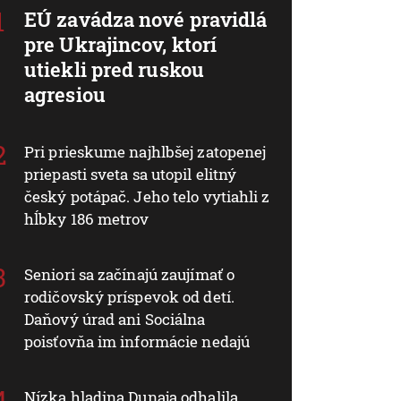
EÚ zavádza nové pravidlá
pre Ukrajincov, ktorí
utiekli pred ruskou
agresiou
Pri prieskume najhlbšej zatopenej
priepasti sveta sa utopil elitný
český potápač. Jeho telo vytiahli z
hĺbky 186 metrov
Seniori sa začínajú zaujímať o
rodičovský príspevok od detí.
Daňový úrad ani Sociálna
poisťovňa im informácie nedajú
Nízka hladina Dunaja odhalila