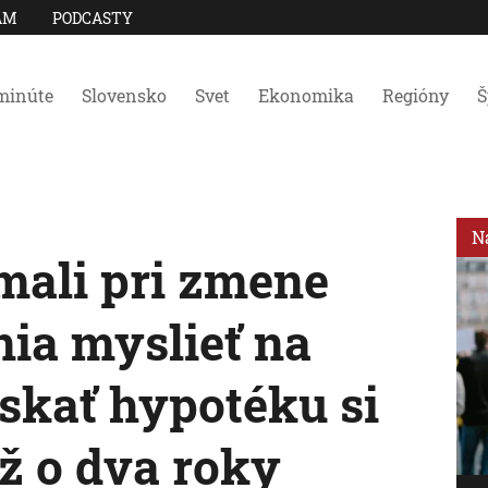
AM
PODCASTY
minúte
Slovensko
Svet
Ekonomika
Regióny
Š
N
mali pri zmene
ia myslieť na
ískať hypotéku si
ž o dva roky