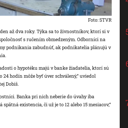
Foto: STVR
den až dva roky. Týka sa to živnostníkov, ktorí si v
spoločnosť s ručením obmedzeným. Odborníci na
rmy podnikania zabudnúť, ak podnikatelia plánujú v
ia.
dosti o hypotéku majú v banke žiadatelia, ktorí sú
 24 hodín môže byť úver schválený,“ uviedol
ej Dobiš.
stníci. Banka pri nich neberie do úvahy iba
 spätná existencia, či už je to 12 alebo 15 mesiacov,“