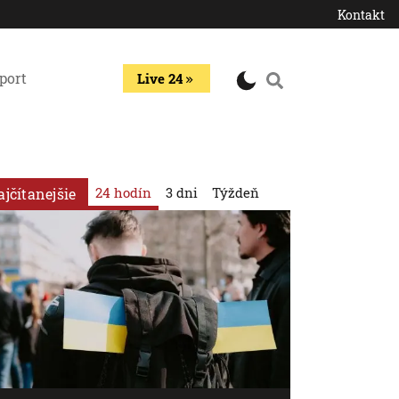
Kontakt
port
Live 24
24 hodín
3 dni
Týždeň
ajčítanejšie