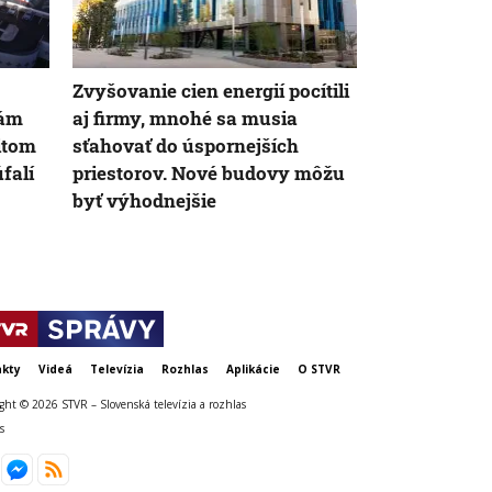
Zvyšovanie cien energií pocítili
Podnikanie 
mám
aj firmy, mnohé sa musia
prechádza j
ritom
sťahovať do úspornejších
období: Vlan
falí
priestorov. Nové budovy môžu
množstvo fir
byť výhodnejšie
kty
Videá
Televízia
Rozhlas
Aplikácie
O STVR
ght © 2026 STVR – Slovenská televízia a rozhlas
s