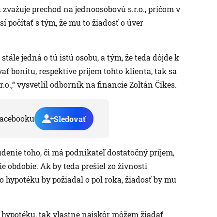
 zvažuje prechod na jednoosobovú s.r.o., pričom v
í počítať s tým, že mu to žiadosť o úver
ále jedná o tú istú osobu, a tým, že teda dôjde k
 bonitu, respektíve príjem tohto klienta, tak sa
r.o.,“ vysvetlil odborník na financie Zoltán Čikes.
acebooku
Sledovať
údenie toho, či má podnikateľ dostatočný príjem,
 obdobie. Ak by teda prešiel zo živnosti
 o hypotéku by požiadal o pol roka, žiadosť by mu
 o hypotéku, tak vlastne najskôr môžem žiadať