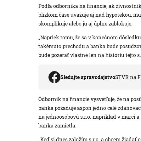
Podľa odborníka na financie, ak živnostník
blízkom čase uvažuje aj nad hypotékou, mus
skomplikuje alebo ju aj úplne zablokuje.
„Napriek tomu, že sa v konečnom dôsledku st
takémuto prechodu a banka bude posudzovať
bude pozerať vlastne len na históriu tejto s.
Sledujte spravodajstvo
STVR na F
Odborník na financie vysvetľuje, že na pos
banka požaduje aspoň jedno celé zdaňovacie
na jednoosobovú s.r.o. napríklad v marci a
banka zamietla.
„Keď si dnes založím s.r.o. a chcem žiadať