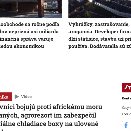
oobchode sa ročne podľa
Vyhrážky, zastrašovanie,
ov neprizná asi miliarda
arogancia: Developer fir
Finančná správa varuje
dlží státisíce, stavbu už p
 šedou ekonomikou
používa. Dodávatelia sú zú
mika
Video
Konta
vníci bojujú proti africkému moru
Copyri
aných, agrorezort im zabezpečil
Cookie
iálne chladiace boxy na ulovené