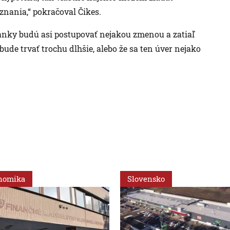
znania,“ pokračoval Čikes.
banky budú asi postupovať nejakou zmenou a zatiaľ
bude trvať trochu dlhšie, alebo že sa ten úver nejako
nomika
Slovensko