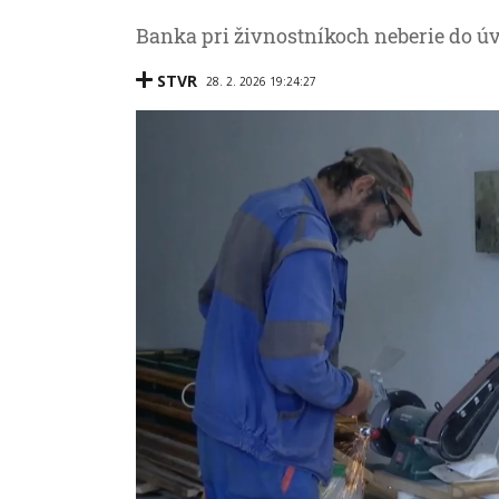
Banka pri živnostníkoch neberie do úv
STVR
28. 2. 2026 19:24:27