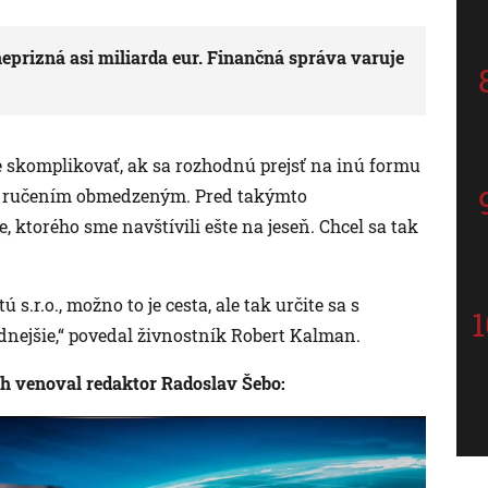
prizná asi miliarda eur. Finančná správa varuje
skomplikovať, ak sa rozhodnú prejsť na inú formu
 s ručením obmedzeným. Pred takýmto
, ktorého sme navštívili ešte na jeseň. Chcel sa tak
s.r.o., možno to je cesta, ale tak určite sa s
nejšie,“ povedal živnostník Robert Kalman.
h venoval redaktor Radoslav Šebo: