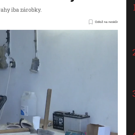
ahy iba zárobky.
Odlož na neskôr