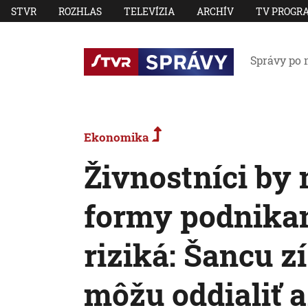
STVR
ROZHLAS
TELEVÍZIA
ARCHÍV
TV PROGR
Správy po 
Ekonomika
Živnostníci by 
formy podnikan
riziká: Šancu z
môžu oddialiť a