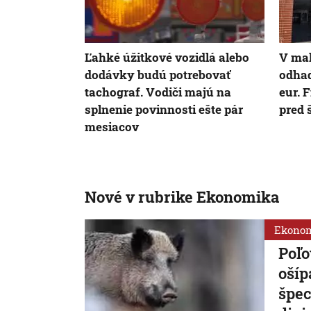
Ľahké úžitkové vozidlá alebo
V mal
dodávky budú potrebovať
odhad
tachograf. Vodiči majú na
eur. 
splnenie povinnosti ešte pár
pred
mesiacov
Nové v rubrike Ekonomika
Ekono
Poľo
ošíp
špec