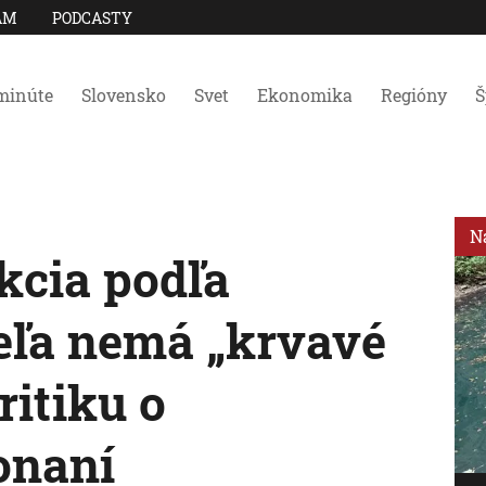
AM
PODCASTY
minúte
Slovensko
Svet
Ekonomika
Regióny
Š
N
kcia podľa
teľa nemá „krvavé
ritiku o
onaní