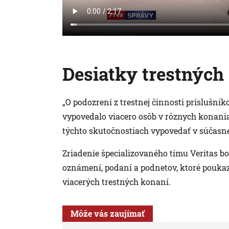
Desiatky trestnýc
„O podozrení z trestnej činnosti príslušní
vypovedalo viacero osôb v rôznych konani
týchto skutočnostiach vypovedať v súčasnej 
Zriadenie špecializovaného tímu Veritas bo
oznámení, podaní a podnetov, ktoré pouka
viacerých trestných konaní.
Môže vás zaujímať