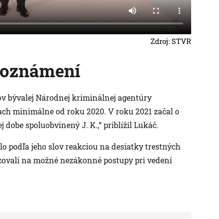
Zdroj: STVR
h oznámení
kov bývalej Národnej kriminálnej agentúry
ach minimálne od roku 2020. V roku 2021 začal o
dobe spoluobvinený J. K.,“ priblížil Lukáč.
lo podľa jeho slov reakciou na desiatky trestných
zovali na možné nezákonné postupy pri vedení