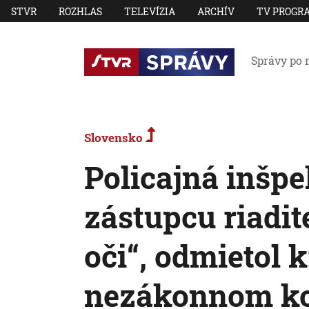
STVR
ROZHLAS
TELEVÍZIA
ARCHÍV
TV PROGR
Správy po 
Slovensko
Policajná inšpe
zástupcu riadi
oči“, odmietol k
nezákonnom k