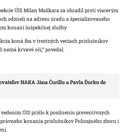
nšpekcie ÚIS Milan Maškara sa ohradil proti viacerým
och odzneli na adresu úradu a špecializovaného
om konaní inšpekčnej služby.
ekcia koná iba v trestných veciach príslušníkov
S nemá krvavé oči,“ povedal.
rovateľov NAKA Jána Čurillu a Pavla Ďurku do
 vedením ÚIS prišlo k posilneniu preventívnych
právneho konania príslušníkov Policajného zboru i
ení.