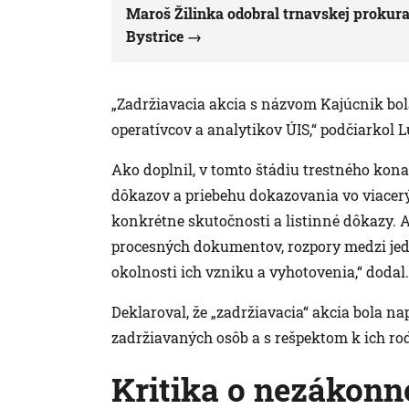
Maroš Žilinka odobral trnavskej prokura
Bystrice
„Zadržiavacia akcia s názvom Kajúcnik bol
operatívcov a analytikov ÚIS,“ podčiarkol 
Ako doplnil, v tomto štádiu trestného kon
dôkazov a priebehu dokazovania vo viacerý
konkrétne skutočnosti a listinné dôkazy. A
procesných dokumentov, rozpory medzi jedn
okolnosti ich vzniku a vyhotovenia,“ dodal.
Deklaroval, že „zadržiavacia“ akcia bola 
zadržiavaných osôb a s rešpektom k ich r
Kritika o nezákon