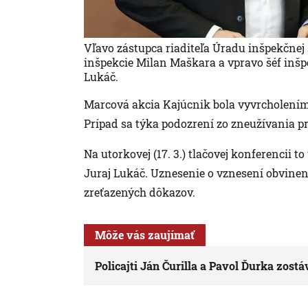
Vľavo zástupca riaditeľa Úradu inšpekčnej 
inšpekcie Milan Maškara a vpravo šéf inš
Lukáč.
Marcová akcia Kajúcnik bola vyvrcholením 
Prípad sa týka podozrení zo zneužívania p
Na utorkovej (17. 3.) tlačovej konferencii 
Juraj Lukáč. Uznesenie o vznesení obvineni
zreťazených dôkazov.
Môže vás zaujímať
Policajti Ján Čurilla a Pavol Ďurka zostá