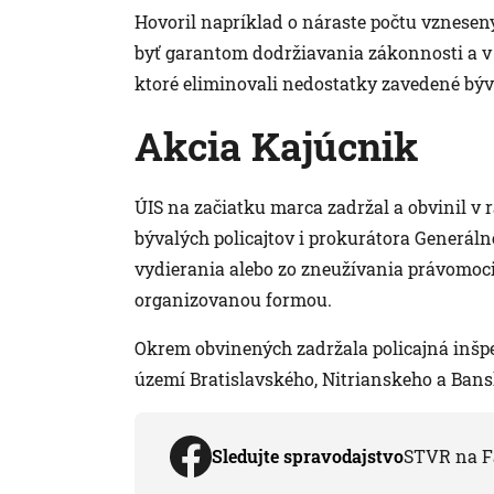
Hovoril napríklad o náraste počtu vznesený
byť garantom dodržiavania zákonnosti a v te
ktoré eliminovali nedostatky zavedené býv
Akcia Kajúcnik
ÚIS na začiatku marca zadržal a obvinil v
bývalých policajtov i prokurátora Generáln
vydierania alebo zo zneužívania právomoci 
organizovanou formou.
Okrem obvinených zadržala policajná inšpe
území Bratislavského, Nitrianskeho a Bans
Sledujte spravodajstvo
STVR na F