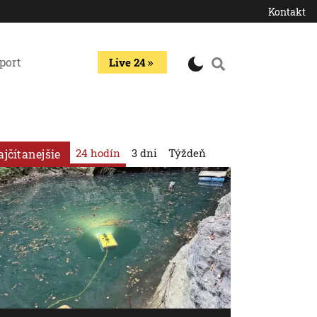
Kontakt
port
Live 24
24 hodín
3 dni
Týždeň
ajčítanejšie