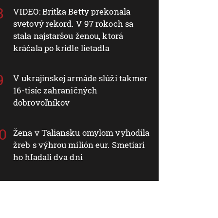
VIDEO: Britka Betty prekonala
svetový rekord. V 97 rokoch sa
stala najstaršou ženou, ktorá
kráčala po krídle lietadla
V ukrajinskej armáde slúži takmer
16-tisíc zahraničných
dobrovoľníkov
Žena v Taliansku omylom vyhodila
žreb s výhrou milión eur. Smetiari
ho hľadali dva dni