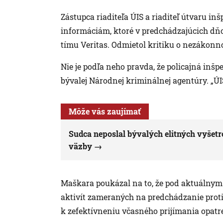
Zástupca riaditeľa ÚIS a riaditeľ útvaru i
informáciám, ktoré v predchádzajúcich dň
tímu Veritas. Odmietol kritiku o nezákonn
Nie je podľa neho pravda, že policajná inšp
bývalej Národnej kriminálnej agentúry. „ÚI
Môže vás zaujímať
Sudca neposlal bývalých elitných vyšet
väzby
Maškara poukázal na to, že pod aktuálnym
aktivít zameraných na predchádzanie proti
k zefektívneniu včasného prijímania opatr