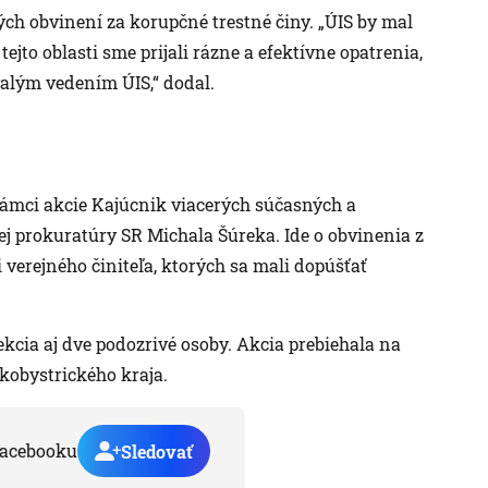
ch obvinení za korupčné trestné činy. „ÚIS by mal
jto oblasti sme prijali rázne a efektívne opatrenia,
alým vedením ÚIS,“ dodal.
 rámci akcie Kajúcnik viacerých súčasných a
ej prokuratúry SR Michala Šúreka. Ide o obvinenia z
verejného činiteľa, ktorých sa mali dopúšťať
kcia aj dve podozrivé osoby. Akcia prebiehala na
kobystrického kraja.
acebooku
Sledovať