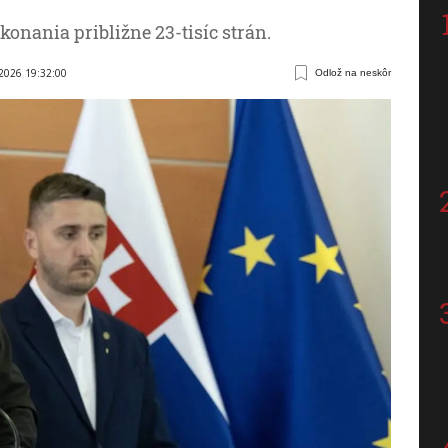
onania približne 23-tisíc strán.
 2026 19:32:00
Odlož na neskôr