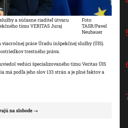
služby a súčasne riaditeľ útvaru
Foto:
pekčného tímu VERITAS Juraj
TASR/Pavel
Neubauer
viacročnej práce Úradu inšpekčnej služby (ÚIS).
rostriedkov trestného práva.
to uviedol vedúci špecializovaného tímu Veritas ÚIS
a má podľa jeho slov 133 strán a je plné faktov a
vajú na slobode