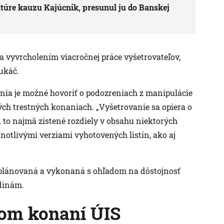
túre kauzu Kajúcnik, presunul ju do Banskej
a vyvrcholením viacročnej práce vyšetrovateľov,
Lukáč.
ania je možné hovoriť o podozreniach z manipulácie
ch trestných konaniach. „Vyšetrovanie sa opiera o
 to najmä zistené rozdiely v obsahu niektorých
otlivými verziami vyhotovených listín, ako aj
naplánovaná a vykonaná s ohľadom na dôstojnosť
odinám.
nom konaní ÚIS