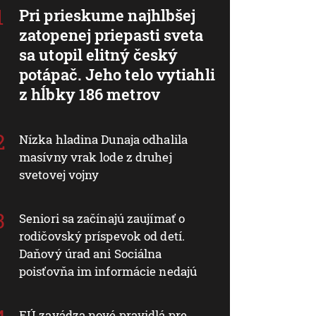
Pri prieskume najhlbšej
zatopenej priepasti sveta
sa utopil elitný český
potápač. Jeho telo vytiahli
z hĺbky 186 metrov
Nízka hladina Dunaja odhalila
masívny vrak lode z druhej
svetovej vojny
Seniori sa začínajú zaujímať o
rodičovský príspevok od detí.
Daňový úrad ani Sociálna
poisťovňa im informácie nedajú
EÚ zavádza nové pravidlá pre