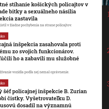
tné stíhanie košických policajtov v
ade bitky a sexuálneho násilia
ekcia zastavila
istil v žiadne pochybenia na strane policajtov.
sko
cajná inšpekcia zasahovala proti
ému zo svojich funkcionárov.
účili ho a zabavili mu služobné
žívanie vozidla podľa nej nemal oprávnenie.
sko
 šéf policajnej inšpekcie B. Zurian
obí čistky. Vyšetrovateľku D.
tusovú dosadil na významnú