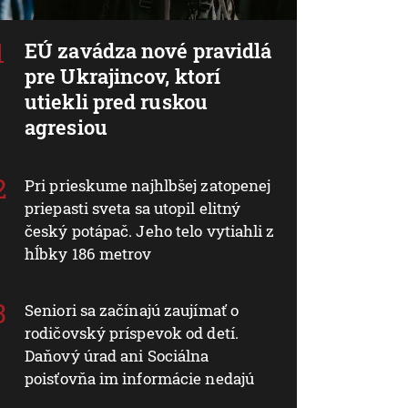
EÚ zavádza nové pravidlá
pre Ukrajincov, ktorí
utiekli pred ruskou
agresiou
Pri prieskume najhlbšej zatopenej
priepasti sveta sa utopil elitný
český potápač. Jeho telo vytiahli z
hĺbky 186 metrov
Seniori sa začínajú zaujímať o
rodičovský príspevok od detí.
Daňový úrad ani Sociálna
poisťovňa im informácie nedajú