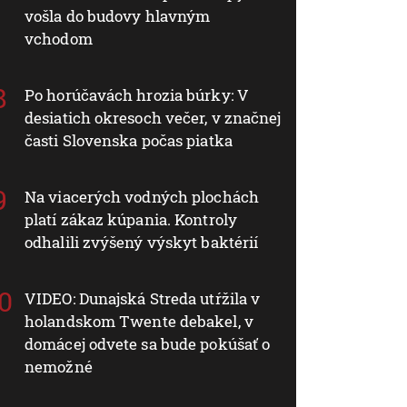
vošla do budovy hlavným
vchodom
Po horúčavách hrozia búrky: V
desiatich okresoch večer, v značnej
časti Slovenska počas piatka
Na viacerých vodných plochách
platí zákaz kúpania. Kontroly
odhalili zvýšený výskyt baktérií
VIDEO: Dunajská Streda utŕžila v
holandskom Twente debakel, v
domácej odvete sa bude pokúšať o
nemožné