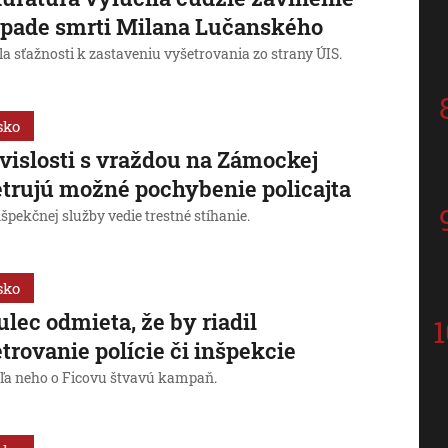
ípade smrti Milana Lučanského
a sťažnosti k zastaveniu vyšetrovania zo strany ÚIS.
sko
vislosti s vraždou na Zámockej
trujú možné pochybenie policajta
špekčnej služby vedie trestné stíhanie.
sko
lec odmieta, že by riadil
trovanie polície či inšpekcie
dľa neho o Ficovu štvavú kampaň.