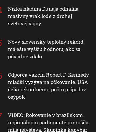
Nízka hladina Dunaja odhalila
masívny vrak lode z druhej
svetovej vojny
Nový slovenský teplotný rekord
má ešte vyššiu hodnotu, ako sa
pôvodne zdalo
Odporca vakcín Robert F. Kennedy
mladší vyzýva na očkovanie. USA
čelia rekordnému počtu prípadov
osýpok
VIDEO: Rokovanie v brazílskom
regionálnom parlamente prerušila
milá návšteva. Skupinka kapybár