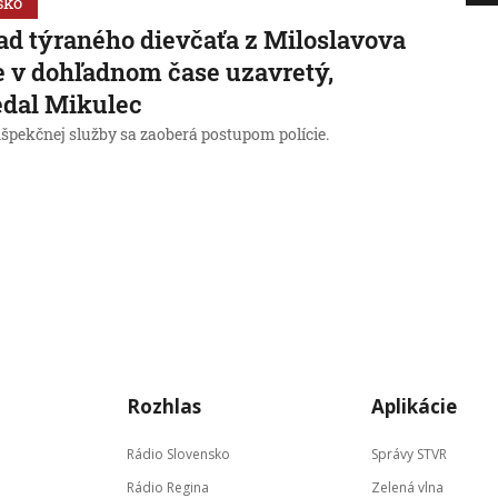
sko
ad týraného dievčaťa z Miloslavova
 v dohľadnom čase uzavretý,
edal Mikulec
nšpekčnej služby sa zaoberá postupom polície.
Rozhlas
Aplikácie
Rádio Slovensko
Správy STVR
Rádio Regina
Zelená vlna