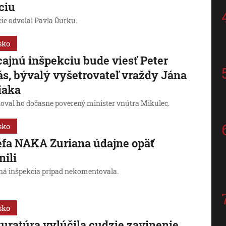
ciu
cie odvolal Pavla Ďurku.
sko
cajnú inšpekciu bude viesť Peter
s, bývalý vyšetrovateľ vraždy Jána
iaka
val ho dočasne poverený minister vnútra Mikulec.
sko
fa NAKA Zuriana údajne opäť
nili
jná inšpekcia prípad nekomentovala.
sko
uratúra vylúčila cudzie zavinenie