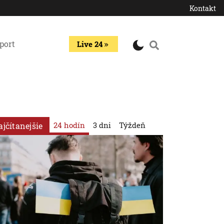
Kontakt
port
Live 24
24 hodín
3 dni
Týždeň
ajčítanejšie