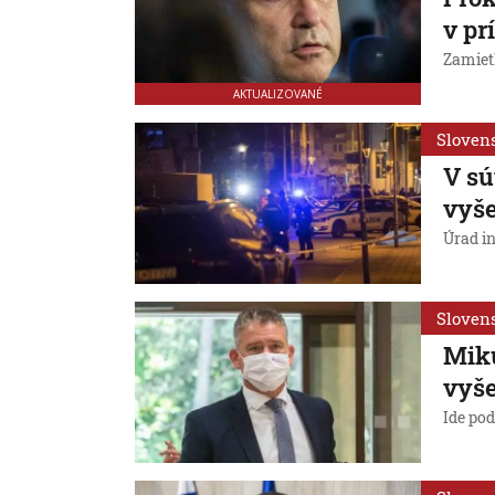
v pr
Zamietl
AKTUALIZOVANÉ
Sloven
V sú
vyše
Úrad in
Sloven
Miku
vyše
Ide po