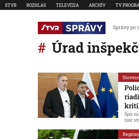
STVR
ROZHLAS
TELEVÍZIA
ARCHÍV
TV PROGR
Správy po 
Úrad inšpekč
Sloven
Poli
riad
krit
Spis m
tisíc st
Región