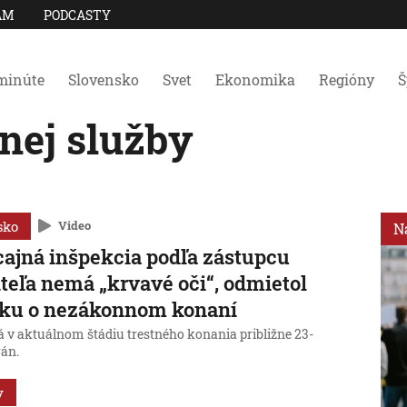
AM
PODCASTY
minúte
Slovensko
Svet
Ekonomika
Regióny
Š
nej služby
sko
Video
N
cajná inšpekcia podľa zástupcu
iteľa nemá „krvavé oči“, odmietol
iku o nezákonnom konaní
á v aktuálnom štádiu trestného konania približne 23-
rán.
y