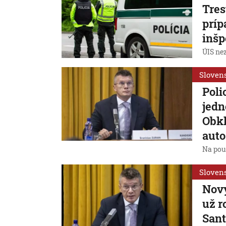
Tres
príp
inšp
ÚIS nez
Sloven
Poli
jedn
Obkľ
auto
Na pou
Sloven
Nový
už r
San