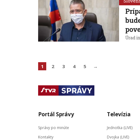
Sloven
Príp
bude
pov
Úrad i
1
2
3
4
5
→
Portál Správy
Televízia
Správy po minúte
Jednotka (LIVE)
Kontakty
Dvojka (LIVE)